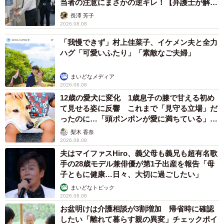
当者の注意にまさかの逆ギレ！【弁護士が解
説】
長澤 芳子
2026.08.08
「我慢できず」村上佳菜子、イケメン夫と全力
ハグ「可愛いふたり」「素敵なご夫婦」
まいどなメディア
2026.08.08
12歳の愛犬に変化 1歳息子の膝で甘える初め
て見せる姿に反響 これまで「見守る立場」だ
ったのに…「頭ポンポンが愛に満ちている」
「尊…」
梨木 香奈
2026.08.08
夫はマイファスHiro、義父母も義兄も超有名歌
手の28歳モデル兼俳優が第1子出産を報告「母
子ともに健康…日々、大切に過ごしたい」
まいどなトピック
2026.08.08
お盆明けは介護相談が3割増加 帰省時に確認
したい「離れて暮らす親の異変」チェックポイ