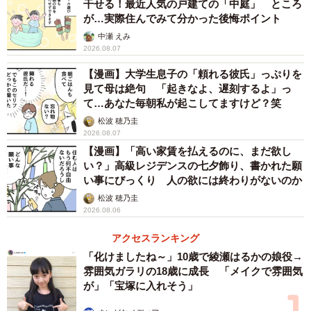
他にもあるある！「旧友といつもやってしまうこ
干せる！最近人気の戸建ての「中庭」 ところ
が…実際住んでみて分かった後悔ポイント
と」
中瀬 えみ
あなたにも、旧友と集まると「なぜか毎回こうなる…！」
2026.08.07
という出来事、ありませんか？そんな“再会あるある”を集め
【漫画】大学生息子の「頼れる彼氏」っぷりを
てみました。
見て母は絶句 「起きなよ、遅刻するよ」っ
て…あなた毎朝私が起こしてますけど？笑
■なぜか毎回始まる「地元のあの人は今？」大会(30代・男
松波 穂乃圭
2026.08.07
性・会社員)
【漫画】「高い家賃を払えるのに、まだ欲し
「誰かひとりが『そういえば〇〇って今何してるんだっ
い？」高級レジデンスの七夕飾り、書かれた願
い事にびっくり 人の欲には終わりがないのか
け？』って言い出すと、そこから芋づる式に『〇〇と付き
松波 穂乃圭
合ってた××は？え、離婚したの？』みたいな情報交換会が
2026.08.06
始まってしまいます。もはや定番コーナーです（笑）」
アクセスランキング
■スマホの写真を見せ合っては「加工しすぎ！」とツッコミ
「化けましたね～」10歳で綾瀬はるかの娘役→
雰囲気ガラリの18歳に成長 「メイクで雰囲気
合い(40代・女性・パート)
が」「宝塚に入れそう」
「近況報告は、どこかのタイミングで『スマホの写真見せ