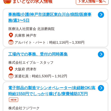
まいどなの求人情報
求人情報一覧へ
都内在住の会社員・N美さん（40代）もそのひとり。
事務職/介護/神戸市須磨区東白川台/病院/医療事
「高校の同級生と定期的に集まってるんですが、話題の大
務/週3〜5日
半を占めるのが『思い出話』です。文化祭とか、部活の合
医療法人社団菫会 北須磨病院
宿の話とか、同じネタで一生笑ってるんです。それで次に
兵庫県 神戸市
出てくるのが、健康診断の結果とか、体の不調のことと
アルバイト・パート：時給1,116円～1,330円
か…なんかもう、毎回『昔話』か『健康の話』の二択にな
っちゃってたんですよ（笑）」
工場内での事務、受付の同時募集
株式会社エイブル・スタッフ
もちろんそれは、とても楽しくて大切な時間。けれど、せ
大阪府 摂津市
っかく集まるなら「新しい話」もしたい！と思ったN美さん
派遣社員：時給1,530円～1,912円
は、コピー用紙とペンで「お題サイコロ」を自作して、友
人の集まりに持っていったといいます。
電子部品の製造マシンオペレーター/未経験OK/高
時給1550円でしっかり稼げる/寮費補助3万円
「笑った話」「情けない話」…“お題しばり”がむ
NEW
しろ面白い！
株式会社フジワーク