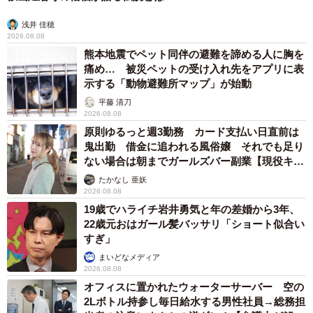
浅井 佳穂
2026.08.08
熊本地震でペット同伴の避難を諦める人に胸を
痛め… 被災ペットの受け入れ先をアプリに表
示する「動物避難所マップ」が始動
平藤 清刀
2026.08.08
原則ゆるっと週3勤務 カード支払い日直前は
鬼出勤 借金に追われる風俗嬢 それでも足り
ない場合は朝までガールズバー副業【現役キャ
ストに取材】
たかなし 亜妖
2026.08.08
19歳でハライチ岩井勇気と年の差婚から3年、
22歳元おはガール髪バッサリ「ショート似合い
すぎ」
まいどなメディア
2026.08.08
オフィスに置かれたウォーターサーバー 空の
2Lボトル持参し毎日給水する男性社員→総務担