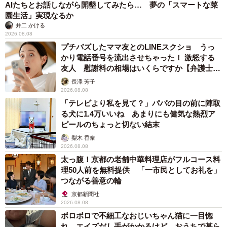
AIたちとお話しながら開墾してみたら… 夢の「スマートな菜
園生活」実現なるか
井二 かける
2026.08.08
プチバズしたママ友とのLINEスクショ うっ
かり電話番号を流出させちゃった！ 激怒する
友人 慰謝料の相場はいくらですか【弁護士が
解説】
長澤 芳子
2026.08.08
「テレビより私を見て？」パパの目の前に陣取
る犬に1.4万いいね あまりにも健気な熱烈ア
ピールのちょっと切ない結末
梨木 香奈
2026.08.08
太っ腹！京都の老舗中華料理店がフルコース料
理50人前を無料提供 「一市民としてお礼を」
つながる善意の輪
京都新聞社
2026.08.08
ボロボロで不細工なおじいちゃん猫に一目惚
れ エイズだし手がかかるけど…おうちで暮ら