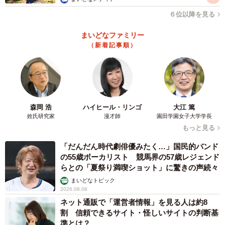
大人になった今だからこそ「他愛ない話」が楽し
６位以降を見る
い
まいどなファミリー
N美さんは、「次はアプリで『お題ガチャ』でも用意しとこ
（新着記事順）
うかなと思います」と笑ってお話を締めくくられました。
「みんなが大爆笑するような話を持ってこなきゃ！」と気
負う必要はありませんが、「お題」という仕掛けを通し
森岡 浩
ハイヒール・リンゴ
大江 篤
て、自然と楽しい方向に会話が広がるのは、大人になった
姓氏研究家
漫才師
園田学園女子大学学長
今だからこその発見かもしれません。
もっと見る
「だんだん時代劇俳優みたく…」国民的バンド
人生経験を重ねるほどに、話す内容も移り変わります。け
の55歳ボーカリスト 競馬界の57歳レジェンド
れど、その中にひとさじの遊び心を持ち込むことで、再会
らとの「夏祭り満喫ショット」に驚きの声続々
の時間はもっと豊かに、もっと楽しくなるでしょう。
まいどなトピック
2026.08.08
ネット通販で「運営者情報」を見る人は約8
昔話も、今の話も、笑える話も、ちょっと情けない話も──
割 信頼できるサイト・怪しいサイトの判断基
ぜんぶひっくるめて“友達との集まり”の醍醐味なのかもしれ
準とは？