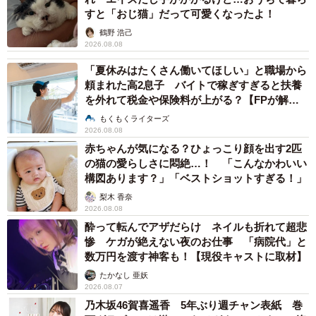
すと「おじ猫」だって可愛くなったよ！
鶴野 浩己
2026.08.08
「夏休みはたくさん働いてほしい」と職場から
頼まれた高2息子 バイトで稼ぎすぎると扶養
を外れて税金や保険料が上がる？【FPが解
説】
もくもくライターズ
2026.08.08
赤ちゃんが気になる？ひょっこり顔を出す2匹
の猫の愛らしさに悶絶…！ 「こんなかわいい
構図あります？」「ベストショットすぎる！」
梨木 香奈
2026.08.08
酔って転んでアザだらけ ネイルも折れて超悲
惨 ケガが絶えない夜のお仕事 「病院代」と
数万円を渡す神客も！【現役キャストに取材】
たかなし 亜妖
2026.08.07
乃木坂46賀喜遥香 5年ぶり週チャン表紙 巻