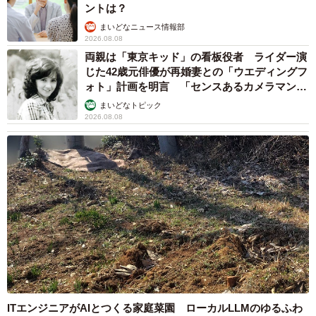
ントは？
まいどなニュース情報部
2026.08.08
両親は「東京キッド」の看板役者 ライダー演
じた42歳元俳優が再婚妻との「ウエディングフ
ォト」計画を明言 「センスあるカメラマン求
む」
まいどなトピック
2026.08.08
ITエンジニアがAIとつくる家庭菜園 ローカルLLMのゆるふわ