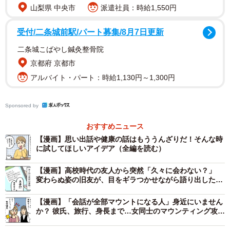
山梨県 中央市
派遣社員：時給1,550円
受付/二条城前駅/パート募集/8月7日更新
二条城こばやし鍼灸整骨院
京都府 京都市
アルバイト・パート：時給1,130円～1,300円
Sponsored by
おすすめニュース
【漫画】思い出話や健康の話はもううんざりだ！そんな時
に試してほしいアイデア（全編を読む）
2/5
【漫画】高校時代の友人から突然「久々に会わない？」
秘密兵器「手作りサイコロ」！
変わらぬ姿の旧友が、目をギラつかせながら語り出したこ
ととは
作り方は簡単。紙に適当に線を引いて、6つのマスを作るだ
【漫画】「会話が全部マウントになる人」身近にいません
か？ 彼氏、旅行、身長まで…女同士のマウンティング攻防
け。
戦に「あるある！」と共感が止まらない