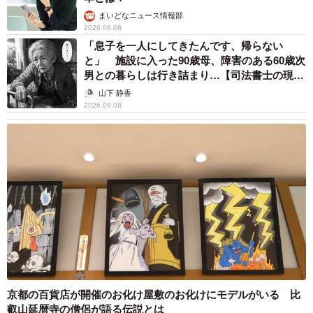
ませんね。
まいどなニュース情報部
2026.08.08
「息子を一人にしてきたんです、帰らない
◇ ◇
と」 施設に入った90歳母、障害のある60歳次
男との暮らしは行き詰まり…【司法書士の現場
◆はいどろ漫画 日常の事件や、身近なスカッと話をお届
から】
山下 静香
け！【はいどろ漫画】のInstagramで連載漫画を描いてま
2026.08.08
す。
Instagramはこちら→
https://www.instagram.com/haidoromanga
◇ ◇
京都の百貨店が開催のお化け屋敷のお化けにモデルがいる 比
叡山延暦寺の僧侶が語る伝説とは