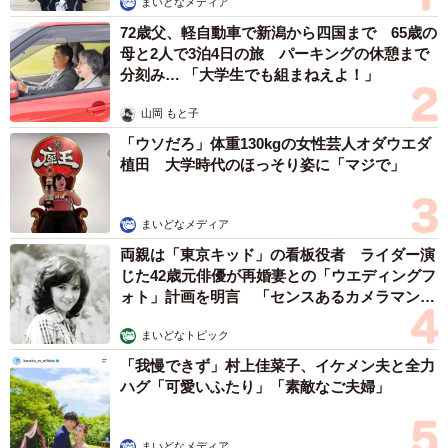
あい合戦』になります。ペット、子どもの運動会、最近の
まいどなメディア
推しの写真など…。自撮りも見せたりするんですが、加工
72歳父、軽自動車で新潟から四国まで 65歳の
母と2人で3泊4日の旅 パーキングの休憩まで
が盛れすぎてて『誰！？この奇跡の一枚！』って笑われる
分刻み… 「大学生でも組まねえよ！」
のも、あるあるです」
山岡 もと子
■ 会話は熱くなるのに、集合写真は“タイミング逃す”(30
「ウソだろ」体重130kgの女性芸人オダウエダ
植田 大学時代のほっそり姿に「マジで」
代・女性・デザイナー)
「何時間もしゃべってたのに、解散してから『あ、写真撮
るの忘れた！』ってなるの、毎回です…。で、グループ
まいどなメディア
LINEで『次こそは撮ろうね！』って言い合ってます
両親は「東京キッド」の看板役者 ライダー演
じた42歳元俳優が再婚妻との「ウエディングフ
（笑）」
ォト」計画を明言 「センスあるカメラマン求
む」
多くの人が「旧友とのいつもの流れ」を楽しんでいるのが
まいどなトピック
伺えますね。でもそこに、ちょっとした遊び心が加わる
「我慢できず」村上佳菜子、イケメン夫と全力
ハグ「可愛いふたり」「素敵なご夫婦」
と、さらに盛り上がる予感。N美さんのような「ひと工
夫」、次の再会で試してみたくなりますね。
まいどなメディア