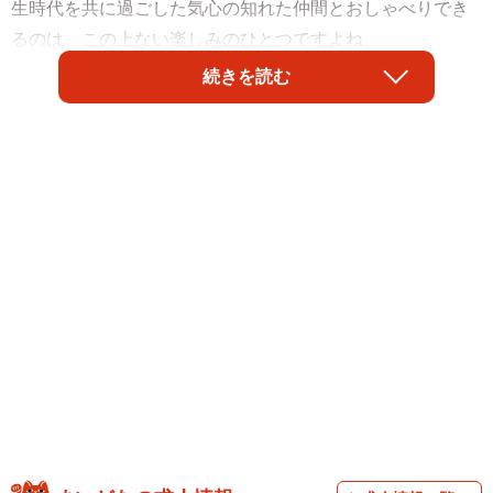
生時代を共に過ごした気心の知れた仲間とおしゃべりでき
るのは、この上ない楽しみのひとつですよね。
続きを読む
ですが近ごろでは、「毎回、話す内容が同じになってしま
う…」と、ちょっとしたマンネリを感じている人も少なく
ないようです。