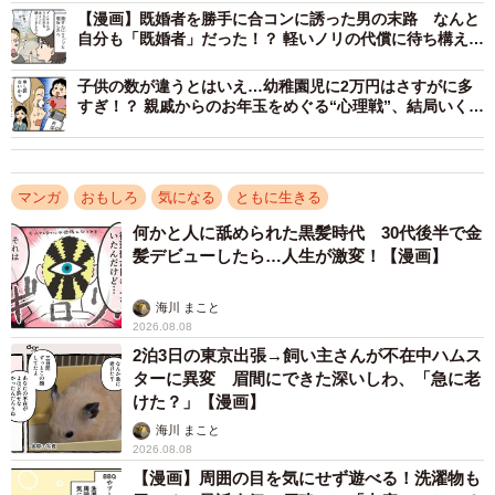
中に書いたお題は、「この1年で一番笑った話」「恥ずかし
【漫画】既婚者を勝手に合コンに誘った男の末路 なんと
自分も「既婚者」だった！？ 軽いノリの代償に待ち構えて
かった話」「誰にも言ってない失敗」「最近のマイブー
いた自業自得の「地獄」
ム」など、ちょっとユルくてポジティブなものにしたそう
子供の数が違うとはいえ…幼稚園児に2万円はさすがに多
すぎ！？ 親戚からのお年玉をめぐる“心理戦”、結局いくら
です。
が正解？
「最初は『え〜なにそれ！「ライオンのごきげんよう」み
マンガ
おもしろ
気になる
ともに生きる
たい〜』って笑われましたけど、意外と盛り上がったんで
すよ。たとえば『情けない話』を引いた子が、朝バタバタ
何かと人に舐められた黒髪時代 30代後半で金
髪デビューしたら…人生が激変！【漫画】
しすぎて着替えるのを忘れてパジャマ姿のまま保育園に子
どもを送って行ってしまった…とか。友人の新たな一面も
海川 まこと
知れたりして、めちゃくちゃ楽しかったです」
2026.08.08
2泊3日の東京出張→飼い主さんが不在中ハムス
ターに異変 眉間にできた深いしわ、「急に老
テーマを決めることで、いつもは話さないような一面や、
けた？」【漫画】
最近の「やらかし」も自然と話題に上り、いつの間にかみ
海川 まこと
んなゲラゲラ笑っていたそうです。
2026.08.08
【漫画】周囲の目を気にせず遊べる！洗濯物も