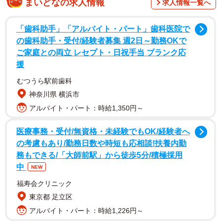
まいどなの求人情報
求人情報一覧へ
妻の様子がおかしい！
「歯科助手」「アルバイト・パート」歯科医院で
の歯科助手・受付/経験者募集 週2日～勤務OKで
お正月を少し過ぎた頃。東京都在住のJ介さん(30代・会社
ご家庭との両立 レセプト・日祝手当 ブランク応
員)は、妻のT美さん(30代・パート)が自宅のリビングでうん
援
うんと唸っているのに気づきました。
むつうら駅前歯科
神奈川県 横浜市
「こわい…お年玉が怖い…」とつぶやきながら頭を抱え
アルバイト・パート：時給1,350円～
て、なにやらただごとではなさそうです。J介さんがおそる
おそる「どうしたの？」と聞いてみると…
医療事務・受付/無資格・未経験でもOK/経験者へ
の考慮もあり/勤務日数や時短も応相談!扶養内勤
いとこの子にお年玉を渡したら…
務もできる/「大師前駅」から徒歩5分/積極採用
T美さんは、ポツリポツリと語り始めました。
中
NEW
福寿会クリニック
「この前、いとこの子に5000円ずつお年玉をあげたの。そ
東京都 足立区
したらね…“ウチだけたくさん貰っちゃったら申し訳ないか
アルバイト・パート：時給1,226円～
ら”って、娘に2万円のお年玉をくれたのよ…」