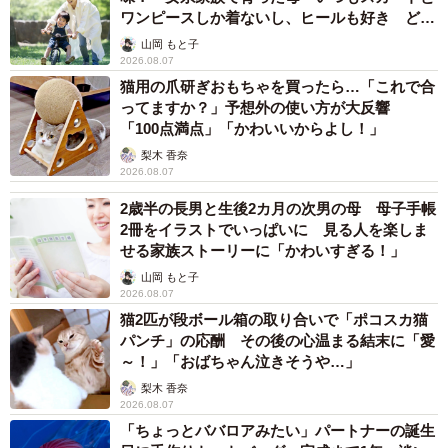
ワンピースしか着ないし、ヒールも好き どの
へんが…
山岡 もと子
2026.08.07
猫用の爪研ぎおもちゃを買ったら…「これで合
ってますか？」予想外の使い方が大反響
「100点満点」「かわいいからよし！」
梨木 香奈
2026.08.07
2歳半の長男と生後2カ月の次男の母 母子手帳
2冊をイラストでいっぱいに 見る人を楽しま
せる家族ストーリーに「かわいすぎる！」
山岡 もと子
2026.08.07
猫2匹が段ボール箱の取り合いで「ポコスカ猫
パンチ」の応酬 その後の心温まる結末に「愛
～！」「おばちゃん泣きそうや…」
梨木 香奈
2026.08.07
「ちょっとババロアみたい」パートナーの誕生