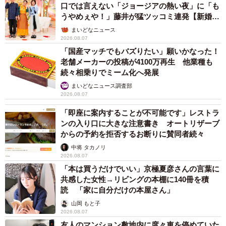
口では言えない「ジョージアの熱い夜」に「も
うやめぇや！」藤井が猛ツッコミ連発【新婚さ
ん】
まいどなニュース
2026.08.07
「国産マッチでもバズりたい」願いかなった！
老舗メーカーの投稿が4100万再生 他業種も
続々相乗りでミーム化へ発展
まいどなニュース調査部
2026.08.07
「即座に案内することが不可能です」レストラ
ンの入り口に大きな注意書き オートリザーブ
からの予約を拒否するお断りに賛同者続々
中将 タカノリ
2026.08.07
「本は買うだけでいい」京極夏彦さんの言葉に
共感した女性→リビングの本棚に140冊を積
読 「家に自分だけの本屋さん」
山岡 もと子
2026.08.07
友人のマンション敷地内に度々車を停めていた