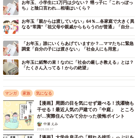
お年玉、小学生に1万円は少ない？ 甥っ子に「これっぽっ
ち」と陰口言われ…相場はいくら？
お年玉「親からは渡していない」64％…各家庭で大きく異
なる“常識”「祖父母や親戚からもらうのが普通」「自分も
親からもらったことない」
「お年玉」誰にいくらあげていますか？…ママたちに緊急
調査「自分の子には渡さない」「社会人にも用意」
2/5
幼稚園児の娘に、2万円も…！？
お年玉に紙幣の束！なのに「社会の厳しさ教える」とは？
「たくさん入ってる！からの絶望」
「このまま頂くべきか、適正な額でいいとお返しするべき
か、どうすればいいんだろう…」と、J介さんに相談するT
マンガ
家族
気になる
美さん。
【漫画】周囲の目を気にせず遊べる！洗濯物も
干せる！最近人気の戸建ての「中庭」 ところ
それに対して、J介さんは「子供に対して下さったものなん
が…実際住んでみて分かった後悔ポイント
だから、僕らが返すというのもどうなのかな」と提案しま
中瀬 えみ
した。確かに、子供が小さいうちは親が管理することにな
2026.08.07
るとはいえ、お年玉は子供のもの。夫婦であれこれ悩んだ
【漫画】大学生息子の「頼れる彼氏」っぷりを