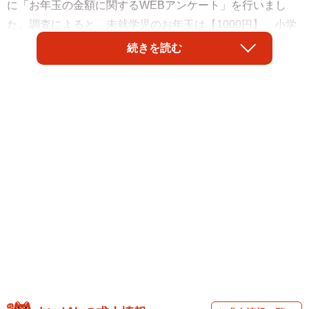
に「お年玉の金額に関するWEBアンケート」を行いまし
た。調査によると、未就学児のお年玉は【1000円】、小学
生は【3000～5000円】、中学生は【5000円～1万円】あげ
続きを読む
るというのが一番多いそうです。
そんな「お年玉」、子どもは毎年楽しみにしているのに対
して、大人は悩んでいることもあるそうで…。