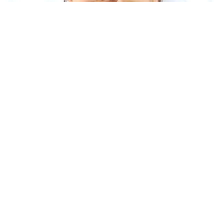
「人生こそがバラエティー」 マレーシア移住を報告した菊地亜
美 子どもの教育考え「小学校へ入学するこのタイミングで挑
戦」
まいどなトピック
2026.08.06
京都駅をぶらぶら→ホームの隅に何やら「ドロ
ン」のポーズをする忍者 この暑い中いったい
なぜ？ 近づいてみたら… 「見つかるなんて
未熟」
中将 タカノリ
2026.08.06
飼い主が食べているヨーグルトをもらえなかっ
た犬さん、爆裂に拗ねた顔がかわいすぎ「鼻息
フスフス」「反則レベル」
椎名 碧
2026.08.06