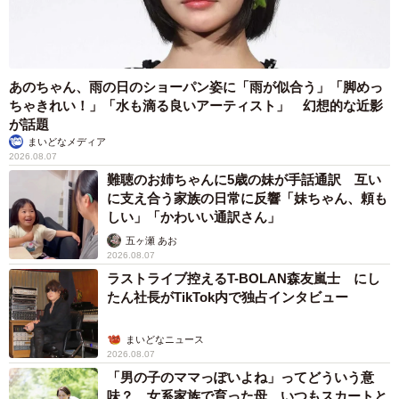
あのちゃん、雨の日のショーパン姿に「雨が似合う」「脚めっ
ちゃきれい！」「水も滴る良いアーティスト」 幻想的な近影
が話題
まいどなメディア
2026.08.07
難聴のお姉ちゃんに5歳の妹が手話通訳 互い
に支え合う家族の日常に反響「妹ちゃん、頼も
しい」「かわいい通訳さん」
五ヶ瀬 あお
2026.08.07
ラストライブ控えるT-BOLAN森友嵐士 にし
たん社長がTikTok内で独占インタビュー
まいどなニュース
2026.08.07
「男の子のママっぽいよね」ってどういう意
味？ 女系家族で育った母 いつもスカートと