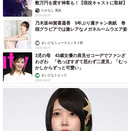
数万円を渡す神客も！【現役キャストに取材】
【令和のお年玉事情】お年玉の相場は？誰が管理してる？
たかなし 亜妖
2026.08.07
全額貯金？
乃木坂46賀喜遥香 5年ぶり週チャン表紙 巻
頭グラビアでは激レアなメガネルームウエア姿
https://kids.gakken.co.jp/parents/parenting/221228/
まいどなニュースエンタメ部
2026.08.07
3児の母 43歳女優の肩見せコーデでファンざ
わざわ 「色っぽすぎて思わず二度見」「むっ
かしからずっと可愛い」
まいどなトピック
2026.08.07