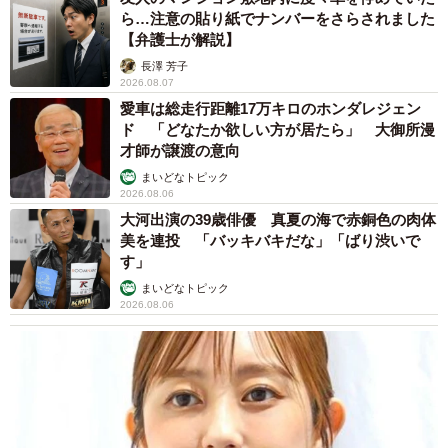
ら…注意の貼り紙でナンバーをさらされました
【弁護士が解説】
長澤 芳子
2026.08.07
愛車は総走行距離17万キロのホンダレジェン
ド 「どなたか欲しい方が居たら」 大御所漫
才師が譲渡の意向
まいどなトピック
2026.08.06
大河出演の39歳俳優 真夏の海で赤銅色の肉体
美を連投 「バッキバキだな」「ばり渋いで
す」
まいどなトピック
2026.08.06