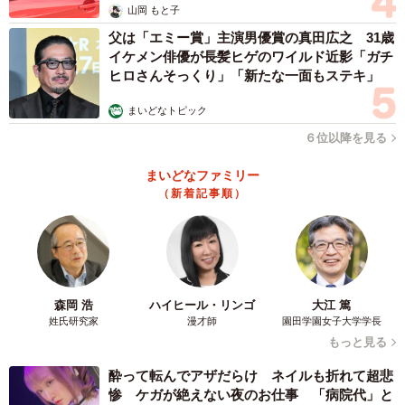
山岡 もと子
方も貰う方も、新年の始まりを楽しく気持ちよく過ごした
父は「エミー賞」主演男優賞の真田広之 31歳
いものですね。
イケメン俳優が長髪ヒゲのワイルド近影「ガチ
ヒロさんそっくり」「新たな一面もステキ」
◇ ◇
まいどなトピック
６位以降を見る
◆はいどろ漫画 日常の事件や、身近なスカッと話をお届
け！【はいどろ漫画】のInstagramで連載漫画を描いてま
まいどなファミリー
す。
（新着記事順）
Instagramはこちら→
https://www.instagram.com/haidoromanga
◇ ◇
森岡 浩
ハイヒール・リンゴ
大江 篤
姓氏研究家
漫才師
園田学園女子大学学長
【出典】
もっと見る
酔って転んでアザだらけ ネイルも折れて超悲
▽学研キッズネット
惨 ケガが絶えない夜のお仕事 「病院代」と