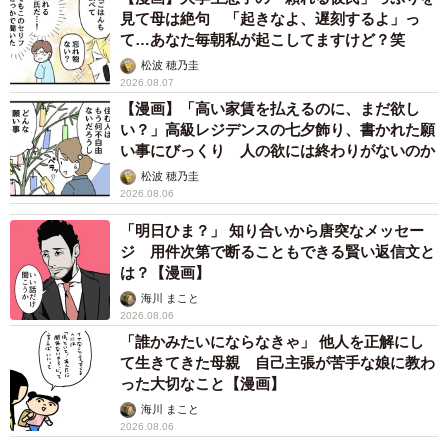
見て母は絶句 「起きなよ、遅刻するよ」っ
結果、「感謝を伝えたうえで、また何かのときに別の形で
て…あなた毎朝私が起こしてますけど？笑
お返しするのがいいんじゃないか」ということで落ち着き
松波 穂乃圭
ました。
2026.08.07
【漫画】「高い家賃を払えるのに、まだ欲し
◇ ◇
い？」高級レジデンスの七夕飾り、書かれた願
い事にびっくり 人の欲には終わりがないのか
松波 穂乃圭
「お年玉って、お金のやりとりだけじゃなくて、微妙な心
2026.08.06
理戦もあるよね…」と、T美さんは苦笑い。J介さんも「そ
「明日ひま？」 知り合いから唐突なメッセー
うだね。子供の頃は貰って嬉しいだけだったけど、親はこ
ジ 用件次第で断ることもできる賢い返信文と
んな想いをしてたのかなぁ」と共感しました。
は？【漫画】
海川 まこと
お年玉のローカルルール！？
2026.08.06
「誰かみたいにならなきゃ」 他人を正解にし
決まったルールがないからこそ難しい、“お年玉の金額事
て生きてきた母親 自己主張が苦手な娘に教わ
情”。T美さんのように悩んでしまう人もいる一方で、「う
った大切なこと【漫画】
ちは親族間でルールを作ってる！」という声も集まりまし
海川 まこと
2026.08.06
た。