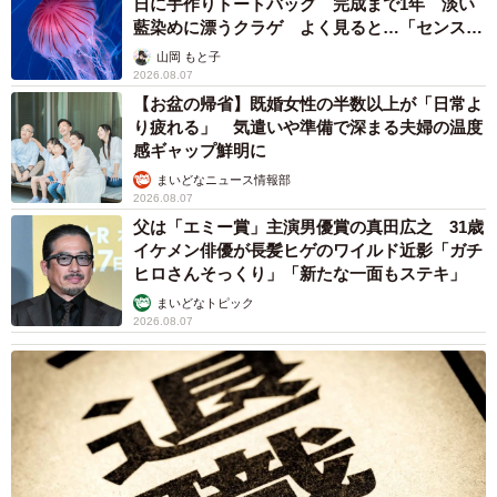
日に手作りトートバッグ 完成まで1年 淡い
藍染めに漂うクラゲ よく見ると…「センスす
ごい」
山岡 もと子
2026.08.07
【お盆の帰省】既婚女性の半数以上が「日常よ
り疲れる」 気遣いや準備で深まる夫婦の温度
感ギャップ鮮明に
まいどなニュース情報部
2026.08.07
父は「エミー賞」主演男優賞の真田広之 31歳
イケメン俳優が長髪ヒゲのワイルド近影「ガチ
ヒロさんそっくり」「新たな一面もステキ」
まいどなトピック
2026.08.07