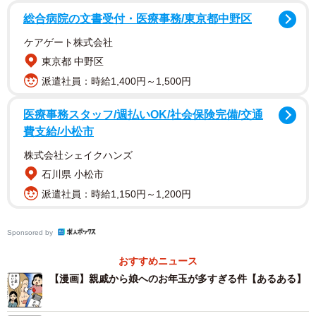
総合病院の文書受付・医療事務/東京都中野区
いとこの家には小～中学生の子供が4人いるのに対して、T
ケアゲート株式会社
美さん・J介さんには幼稚園に通う子供が1人。いとこは
東京都 中野区
「貰った額と同じだけ渡したい」という想いで、2万円のお
派遣社員：時給1,400円～1,500円
年玉をくれたのでしょう。
医療事務スタッフ/週払いOK/社会保険完備/交通
「でもさぁ…確かに渡した合計金額は同じだけど、1人に2
費支給/小松市
万円はさすがに多すぎるんじゃない？」というのがT美さん
株式会社シェイクハンズ
の主張でした。
石川県 小松市
派遣社員：時給1,150円～1,200円
答えのない問い…どうすればいい？
Sponsored by
おすすめニュース
【漫画】親戚から娘へのお年玉が多すぎる件【あるある】