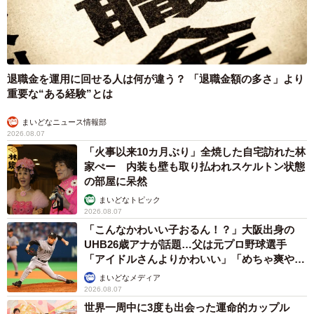
退職金を運用に回せる人は何が違う？ 「退職金額の多さ」より
重要な“ある経験”とは
まいどなニュース情報部
2026.08.07
「火事以来10カ月ぶり」全焼した自宅訪れた林
家ぺー 内装も壁も取り払われスケルトン状態
の部屋に呆然
まいどなトピック
2026.08.07
「こんなかわいい子おるん！？」大阪出身の
UHB26歳アナが話題…父は元プロ野球選手
「アイドルさんよりかわいい」「めちゃ爽や
か」
まいどなメディア
2026.08.07
世界一周中に3度も出会った運命的カップル