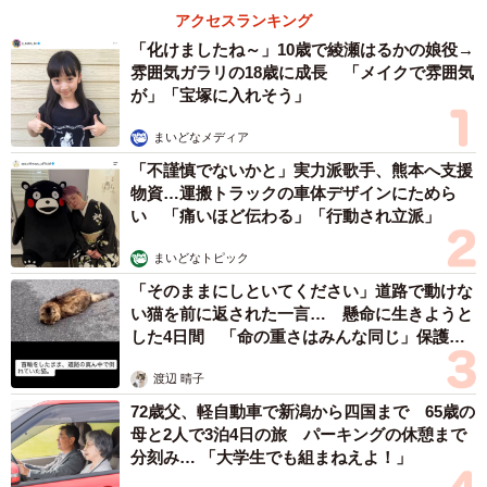
アクセスランキング
Kさん(40代・男性・会社員)
「化けましたね～」10歳で綾瀬はるかの娘役→
雰囲気ガラリの18歳に成長 「メイクで雰囲気
が」「宝塚に入れそう」
「いとこから事前に“いくら渡す”というのを聞いて、自分も
合計額が同じになるように渡しています。気遣いや読み合
まいどなメディア
いがなくてラクですね。我々はこれを『お年玉協定』と呼
「不謹慎でないかと」実力派歌手、熊本へ支援
んでいます」
物資…運搬トラックの車体デザインにためら
い 「痛いほど伝わる」「行動され立派」
Rさん(30代・女性・主婦)
まいどなトピック
「そのままにしといてください」道路で動けな
「お年玉の金額を決めるの難しい！ってことで、1000円～
い猫を前に返された一言… 懸命に生きようと
1万円の金額が入ったお年玉袋をいくつか用意して、親戚の
した4日間 「命の重さはみんな同じ」保護団
体代表の訴え
子供にどれがいいか選ばせてます。運試しみたいで、メチ
渡辺 晴子
ャクチャ盛り上がりますよ！」
72歳父、軽自動車で新潟から四国まで 65歳の
母と2人で3泊4日の旅 パーキングの休憩まで
こうした「ローカルルール」を作ることで、悩みを減らす
分刻み… 「大学生でも組まねえよ！」
工夫をしている家庭も少なくないようです。お年玉を渡す