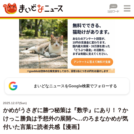
まいどなニュースをGoogle検索でフォローする
2025.12.07(Sun)
かめがうさぎに勝つ秘策は『数学』にあり！？か
けっこ勝負は予想外の展開へ…のろまなかめが気
付いた言葉に読者共感【漫画】