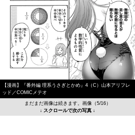
【漫画】『番外編 理系うさぎとかめ』4（C）山本アリフレ
ッド／COMICメテオ
まだまだ画像は続きます。画像（5/16）
↓ スクロールで次の写真 ↓