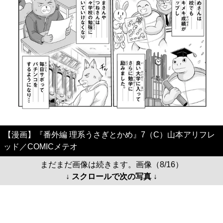
【漫画】『番外編 理系うさぎとかめ』7（C）山本アリフレ
ッド／COMICメテオ
まだまだ画像は続きます。画像（8/16）
↓ スクロールで次の写真 ↓