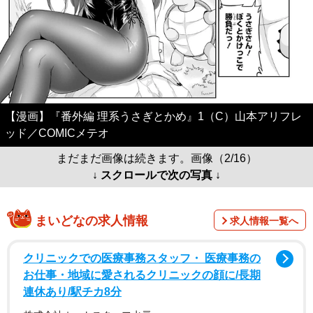
【漫画】『番外編 理系うさぎとかめ』1（C）山本アリフレ
ッド／COMICメテオ
まだまだ画像は続きます。画像（2/16）
↓ スクロールで次の写真 ↓
まいどなの求人情報
求人情報一覧へ
クリニックでの医療事務スタッフ・ 医療事務の
お仕事・地域に愛されるクリニックの顔に/長期
連休あり/駅チカ8分