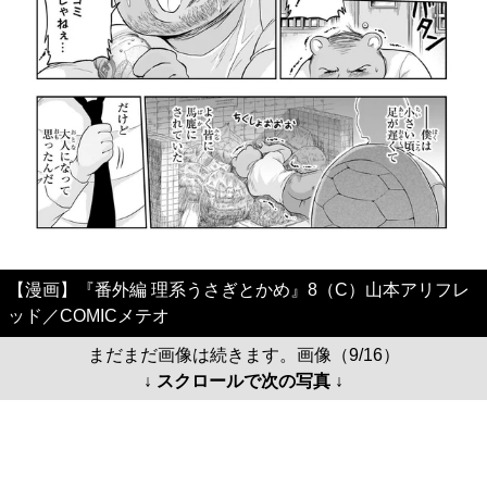
【漫画】『番外編 理系うさぎとかめ』8（C）山本アリフレ
ッド／COMICメテオ
まだまだ画像は続きます。画像（9/16）
↓ スクロールで次の写真 ↓