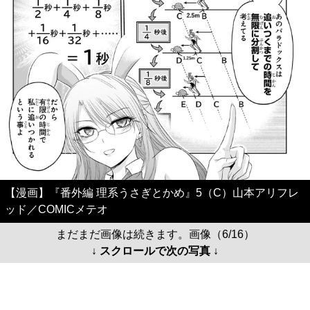
【漫画】『番外編 理系うさぎとかめ』5（C）山本アリフレ
ッド／COMICメテオ
まだまだ画像は続きます。画像（6/16）
↓ スクロールで次の写真 ↓