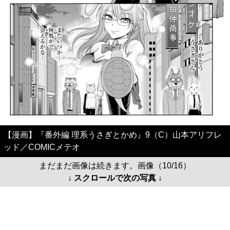
【漫画】『番外編 理系うさぎとかめ』9（C）山本アリフレ
ッド／COMICメテオ
まだまだ画像は続きます。画像（10/16）
↓ スクロールで次の写真 ↓