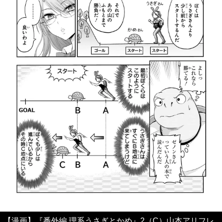
【漫画】『番外編 理系うさぎとかめ』2（C）山本アリフレ