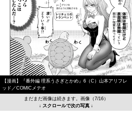
【漫画】『番外編 理系うさぎとかめ』6（C）山本アリフレ
ッド／COMICメテオ
まだまだ画像は続きます。画像（7/16）
↓ スクロールで次の写真 ↓