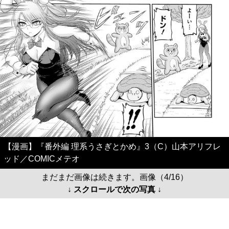
【漫画】『番外編 理系うさぎとかめ』3（C）山本アリフレ
ッド／COMICメテオ
まだまだ画像は続きます。画像（4/16）
↓ スクロールで次の写真 ↓