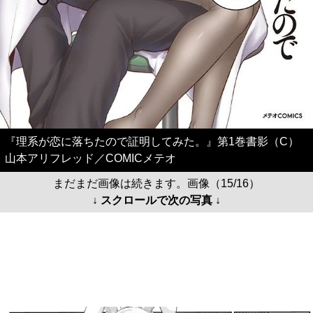
『理系が恋に落ちたので証明してみた。』第1巻書影（C）
山本アリフレッド／COMICメテオ
まだまだ画像は続きます。画像（15/16）
↓ スクロールで次の写真 ↓