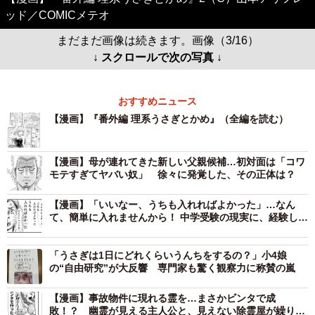
ッド／COMICメテオ
まだまだ画像は続きます。画像（3/16）
↓ スクロールで次の写真 ↓
おすすめニュース
【漫画】『番外編 理系うさぎとかめ』（全編を読む）
【漫画】母が連れてきた新しい父親候補…初対面は「コワ
モテすぎてヤバい奴」 徐々に発覚した、その正体は？
【漫画】「いいなー、うちも入れればよかった」…なん
て、簡単に入れませんから！ 中学受験の現実に、経験した
親が全力ツッコミ
「うさぎは1日にどれくらいうんちをするの？」小4娘
の“自由研究”が大反響 専門家も驚く観察力に称賛の嵐
【漫画】事故物件に現れる霊を…まさかビンタで成
敗！？ 幽霊が見える主人公と、見えない除霊屋が繰り広