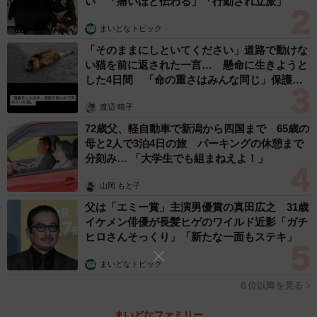
い 「痛いほど伝わる」「行動され立派」
投稿には「長男、ヒーローになれるかな？」と綴られてい
ましたが、その願いは現実のものとなったそう。息子さん
まいどなトピック
同様、「100」という数字の大きさに周囲のクラスメイトも
「そのままにしといてください」道路で動けな
い猫を前に返された一言… 懸命に生きようと
驚いて、次々と声を掛けてくれたのだとか。
した4日間 「命の重さはみんな同じ」保護団
体代表の訴え
「息子が回収ボックスにベルマークを入れるところをクラ
渡辺 晴子
スメイトが見ていたようで、『すげーすげー』と言われた
72歳父、軽自動車で新潟から四国まで 65歳の
母と2人で3泊4日の旅 パーキングの休憩まで
そう。『僕、人気者になっちゃった』と、すごく嬉しそう
分刻み… 「大学生でも組まねえよ！」
に帰ってきました。本人のちょっとした成功体験になった
みたいです。息子の自己肯定感みたいなものも高くなり、
山岡 もと子
我が家のほっこりネタになりました」
父は「エミー賞」主演男優賞の真田広之 31歳
イケメン俳優が長髪ヒゲのワイルド近影「ガチ
ヒロさんそっくり」「新たな一面もステキ」
今回の投稿には、「種類ごとに仕分けないといけない」な
ど、ベルマーク活動の大変さについても、経験者からコメ
まいどなトピック
ントが寄せられたそう。「機会があればベルマーク委員会
６位以降を見る
になって力になれたら、と思うところはありました」と
まいどなファミリー