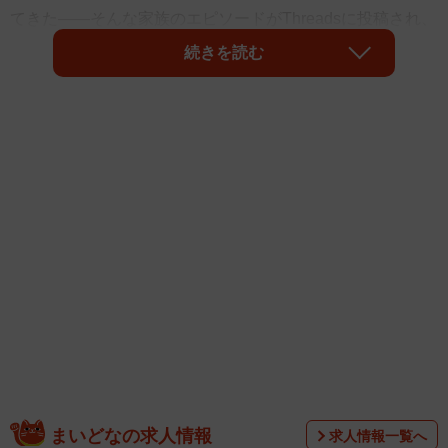
てきた――そんな家族のエピソードがThreadsに投稿され、
話題になっています。
続きを読む
投稿主は、2児の母であるmisakiさん（@mzoon0666）。急
な息子の申し出に家中を探してもなかなかベルマークが見
つからず、なけなしの1点をどうにか発見したところで、救
まいどなの求人情報
求人情報一覧へ