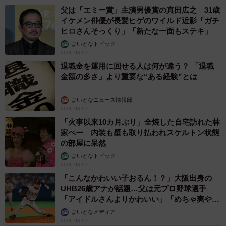
父は「エミー賞」主演男優賞の真田広之 31歳
イケメン俳優が長髪ヒゲのワイルド近影「ガチ
ヒロさんそっくり」「新たな一面もステキ」
まいどなトピック
2026.08.07
退職金を運用に回せる人は何が違う？ 「退職
金額の多さ」より重要な“ある経験”とは
まいどなニュース情報部
2026.08.07
「火事以来10カ月ぶり」全焼した自宅訪れた林
家ぺー 内装も壁も取り払われスケルトン状態
の部屋に呆然
まいどなトピック
2026.08.07
「こんなかわいい子おるん！？」大阪出身の
UHB26歳アナが話題…父は元プロ野球選手
「アイドルさんよりかわいい」「めちゃ爽や
か」
まいどなメディア
2026.08.07