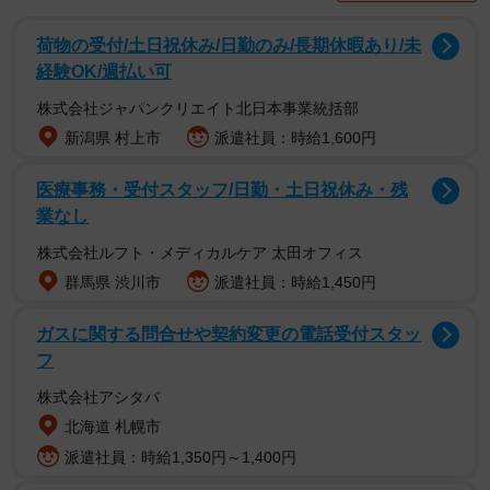
世主のように夫が「どうぞ」と差し出したのは100点×2の
ベルマークだったそう。これには「100点なんて初めて見
荷物の受付/土日祝休み/日勤のみ/長期休暇あり/未
た」「これはヒーローになれる！」と驚きの声が集まりま
経験OK/週払い可
した。
株式会社ジャパンクリエイト北日本事業統括部
新潟県 村上市
派遣社員：時給1,600円
医療事務・受付スタッフ/日勤・土日祝休み・残
業なし
株式会社ルフト・メディカルケア 太田オフィス
群馬県 渋川市
派遣社員：時給1,450円
ガスに関する問合せや契約変更の電話受付スタッ
フ
株式会社アシタバ
北海道 札幌市
派遣社員：時給1,350円～1,400円
2/3