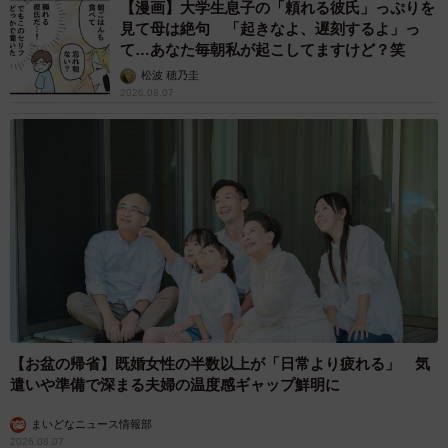
【漫画】大学生息子の「頼れる彼氏」っぷりを
見て母は絶句 「起きなよ、遅刻するよ」っ
て…あなた毎朝私が起こしてますけど？笑
松波 穂乃圭
2026.08.07
【お盆の帰省】既婚女性の半数以上が「日常より疲れる」 気
遣いや準備で深まる夫婦の温度感ギャップ鮮明に
まいどなニュース情報部
2026.08.07