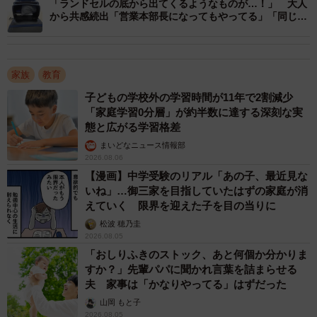
「ランドセルの底から出てくるようなものが…！」 大人
たいんだったら、ちょっと待っといて」と言い、合計200点
から共感続出「営業本部長になってもやってる」「同じよ
うな塊を発見しました」
分のベルマークをさらっと持ってきたのだといいます。
家族
教育
子どもの学校外の学習時間が11年で2割減少
「家庭学習0分層」が約半数に達する深刻な実
態と広がる学習格差
まいどなニュース情報部
2026.08.06
【漫画】中学受験のリアル「あの子、最近見な
3/3
いね」…御三家を目指していたはずの家庭が消
えていく 限界を迎えた子を目の当りに
話題になった「100点」のベルマーク/ misakiさん（@mzoon0666）提供
松波 穂乃圭
2026.08.05
「『ベルマークって100点あるんだ』と驚きました。1点と
「おしりふきのストック、あと何個か分かりま
すか？」先輩パパに聞かれ言葉を詰まらせる
か2点のイメージでいたので、びっくりして。息子は1年生
夫 家事は「かなりやってる」はずだった
になったばかりなので、”大きい数字＝すごい”という認識が
山岡 もと子
あるようで。100という数字のインパクトにすごくびっくり
2026.08.05