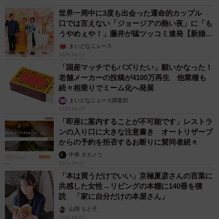
世界一周中に3度も出会った運命的カップル
口では言えない「ジョージアの熱い夜」に「も
うやめぇや！」藤井が猛ツッコミ連発【新婚さ
ん】
まいどなニュース
2026.08.07
「国産マッチでもバズりたい」願いかなった！
老舗メーカーの投稿が4100万再生 他業種も
続々相乗りでミーム化へ発展
まいどなニュース調査部
2026.08.07
「即座に案内することが不可能です」レストラ
ンの入り口に大きな注意書き オートリザーブ
からの予約を拒否するお断りに賛同者続々
中将 タカノリ
2026.08.07
「本は買うだけでいい」京極夏彦さんの言葉に
共感した女性→リビングの本棚に140冊を積
読 「家に自分だけの本屋さん」
山岡 もと子
2026.08.07