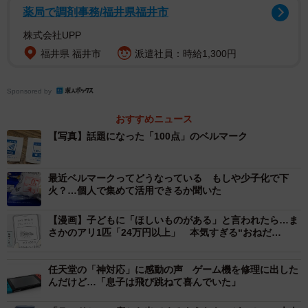
夫が出した「201点」のベルマーク/ misakiさん（@mzoon0666）提供
薬局で調剤事務/福井県福井市
株式会社UPP
「ベルマークって何についてたっけ？」
福井県 福井市
派遣社員：時給1,300円
学校でベルマークを集めることになり、家にある人は持っ
てくるようにと先生から言われたという息子さん。しか
Sponsored by
し、misakiさん自身、これまで生活の中でベルマークを意
おすすめニュース
識したことはほとんどなかったといいます。
【写真】話題になった「100点」のベルマーク
「息子も私も生活の中でベルマークを気にしたことがなく
最近ベルマークってどうなっている もしや少子化で下
て、『ベルマークって何についてたっけ』という感じでゴ
火？…個人で集めて活用できるか聞いた
ソゴソしていました。家にあるお菓子やラップをひっくり
返しても何もついていなくて、『ないないない』って探し
【漫画】子どもに「ほしいものがある」と言われたら…ま
さかのアリ1匹「24万円以上」 本気すぎる“おねだ
回っていました」
り”に、母は困惑
任天堂の「神対応」に感動の声 ゲーム機を修理に出した
夫がさらっと出した「100点」のお宝
んだけど…「息子は飛び跳ねて喜んでいた」
そこへ仕事から帰宅した夫。事情を話すと、「持っていき