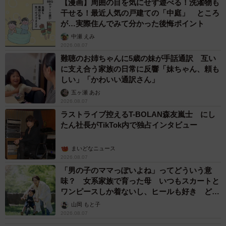
【漫画】周囲の目を気にせず遊べる！洗濯物も
干せる！最近人気の戸建ての「中庭」 ところ
が…実際住んでみて分かった後悔ポイント
中瀬 えみ
2026.08.07
難聴のお姉ちゃんに5歳の妹が手話通訳 互い
に支え合う家族の日常に反響「妹ちゃん、頼も
しい」「かわいい通訳さん」
五ヶ瀬 あお
2026.08.07
ラストライブ控えるT-BOLAN森友嵐士 にし
たん社長がTikTok内で独占インタビュー
まいどなニュース
2026.08.07
「男の子のママっぽいよね」ってどういう意
味？ 女系家族で育った母 いつもスカートと
ワンピースしか着ないし、ヒールも好き どの
へんが…
山岡 もと子
2026.08.07