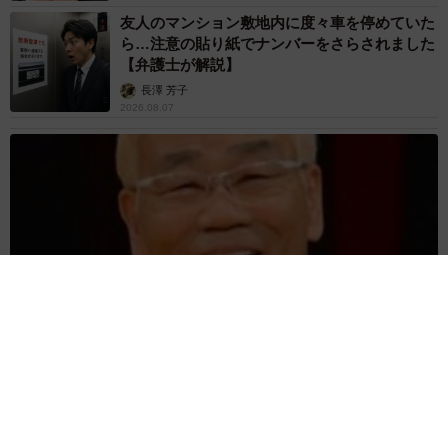
友人のマンション敷地内に度々車を停めていた
ら…注意の貼り紙でナンバーをさらされました
【弁護士が解説】
長澤 芳子
2026.08.07
愛車は総走行距離17万キロのホンダレジェンド 「どなたか欲
しい方が居たら」 大御所漫才師が譲渡の意向
まいどなトピック