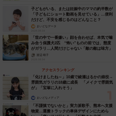
していました」
子どもがいる、または妊娠中のママの約半数が
「子どもにショート動画を見せている」…便利
この高得点ベルマークは、misakiさん一家が加入している
だけど、不安を感じるのはどんなこと？
ジブラルタ生命の保険証券に同封されていたもの。
まいどなデータ
2026.08.04
「世の中で一番嫌い」顔を合わせば、本気で噛
「夫はもともと100点のベルマークが家にあることを知って
み合う保護犬2匹 “怖い”ものの前では、態度
いたので、そんなに喜ばれるとは思っていなかったみたい
がガラリ…人間だけじゃない「敵の敵は味方」
です。『そんないい反応してくれるんだ』という感じで渡
渡辺 晴子
2026.08.04
されました」
アクセスランキング
投稿に書かれていたのは合計200点分のベルマークでした
「化けましたね～」10歳で綾瀬はるかの娘役→
が、その後さらに夫が「実はもう100点あるんだよね」と、
雰囲気ガラリの18歳に成長 「メイクで雰囲気
が」「宝塚に入れそう」
もう1枚差し出してきたそう。最終的に合計301点のベルマ
ークを学校に提出したといいます。
まいどなメディア
「不謹慎でないかと」実力派歌手、熊本へ支援
「僕、人気者になっちゃった」
物資…運搬トラックの車体デザインにためら