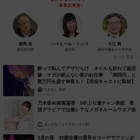
miaskiさんは語ります。
（新着記事順）
◇ ◇
ちなみに、公益財団法人ベルマーク教育助成財団が公表し
ている「ベルマーク一覧表」によると、最も高得点となっ
森岡 浩
ハイヒール・リンゴ
大江 篤
姓氏研究家
漫才師
園田学園女子大学学長
ているのは日本テトラパック協会による、「協会のマーク
もっと見る
が付いた紙パックを10kg集めると最高400点」というも
酔って転んでアザだらけ ネイルも折れて超悲
の。ジブラルタ生命保険の100点は次に高いベルマークとな
惨 ケガが絶えない夜のお仕事 「病院代」と
っていました。
数万円を渡す神客も！【現役キャストに取材】
たかなし 亜妖
【出典】
2026.08.07
▽ベルマーク一覧表（2025年度版）
乃木坂46賀喜遥香 5年ぶり週チャン表紙 巻
頭グラビアでは激レアなメガネルームウエア姿
https://www.bellmark.or.jp/storage/2025/04/07/1028242885/
2885.pdf
まいどなニュースエンタメ部
2026.08.07
3児の母 43歳女優の肩見せコーデでファンざ