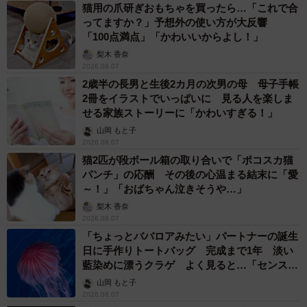
猫用の爪研ぎおもちゃを買ったら…「これで合
ってますか？」予想外の使い方が大反響
「100点満点」「かわいいからよし！」
梨木 香奈
2026.08.07
2歳半の長男と生後2カ月の次男の母 母子手帳
2冊をイラストでいっぱいに 見る人を楽しま
せる家族ストーリーに「かわいすぎる！」
山岡 もと子
2026.08.07
猫2匹が段ボール箱の取り合いで「ポコスカ猫
パンチ」の応酬 その後の心温まる結末に「愛
～！」「おばちゃん泣きそうや…」
梨木 香奈
2026.08.07
「ちょっとババロアみたい」パートナーの誕生
日に手作りトートバッグ 完成まで1年 淡い
藍染めに漂うクラゲ よく見ると…「センスす
ごい」
山岡 もと子
2026.08.07