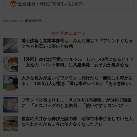
派遣社員：時給2,700円～3,200円
ています。
Sponsored by
プリントの塊は1週間ほど前から入っていたといい、「普段
から整理は苦手。見つけた時は情けない気持ちでした」と
おすすめニュース
博士課程も営業本部長も…みんな同じ？『プリントぐちゃ
振り返ります。一方で、共感の声が多く届いたことには
ぐちゃ化石』に笑いと共感
「自分だけじゃないんだと安心した」と笑います。
【漫画】20代は可愛いツルツル→しかし40代になると！？
女性の「パンツ事情」に共感爆発 女子力か履き心地
か…揺れる心
大きな包みが届いてワクワク…開けたら「義理にも程があ
る」 1200万人が驚き「量は本命レベル」「ある意味かな
り深い愛」
ブランド財布よりも…「＃100均財布界隈」がSNSで話題
に 「ミニバッグのとき便利」「使いやすくコンパクト」
教室の天井から伸びた謎の棒 昭和で小学生をしていた人
ならわかるかも…今は使えなくなったアレ