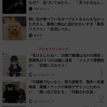
なぜ？ 近づいてみたら… 「見つかるなんて
ではないかもしれません。くしゃくしゃのプリントを前
未熟」
中将 タカノリ
に、今日も誰かが小さく咽び泣いているのかも――。
2026.08.06
飼い主が食べているヨーグルトをもらえなかっ
た犬さん、爆裂に拗ねた顔がかわいすぎ「鼻息
フスフス」「反則レベル」
椎名 碧
2026.08.06
アクセスランキング
「化けましたね～」10歳で綾瀬はるかの娘役→
雰囲気ガラリの18歳に成長 「メイクで雰囲気
が」「宝塚に入れそう」
まいどなメディア
「不謹慎でないかと」実力派歌手、熊本へ支援
物資…運搬トラックの車体デザインにためら
い 「痛いほど伝わる」「行動され立派」
まいどなトピック