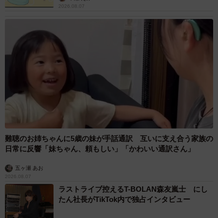
2026.08.07
難聴のお姉ちゃんに5歳の妹が手話通訳 互いに支え合う家族の
日常に反響「妹ちゃん、頼もしい」「かわいい通訳さん」
五ヶ瀬 あお
2026.08.07
ラストライブ控えるT-BOLAN森友嵐士 にし
たん社長がTikTok内で独占インタビュー