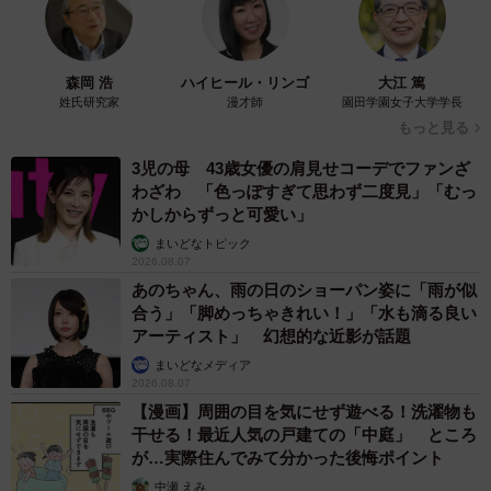
森岡 浩
ハイヒール・リンゴ
大江 篤
姓氏研究家
漫才師
園田学園女子大学学長
もっと見る
3児の母 43歳女優の肩見せコーデでファンざ
わざわ 「色っぽすぎて思わず二度見」「むっ
かしからずっと可愛い」
まいどなトピック
2026.08.07
あのちゃん、雨の日のショーパン姿に「雨が似
合う」「脚めっちゃきれい！」「水も滴る良い
アーティスト」 幻想的な近影が話題
まいどなメディア
2026.08.07
【漫画】周囲の目を気にせず遊べる！洗濯物も
干せる！最近人気の戸建ての「中庭」 ところ
が…実際住んでみて分かった後悔ポイント
中瀬 えみ