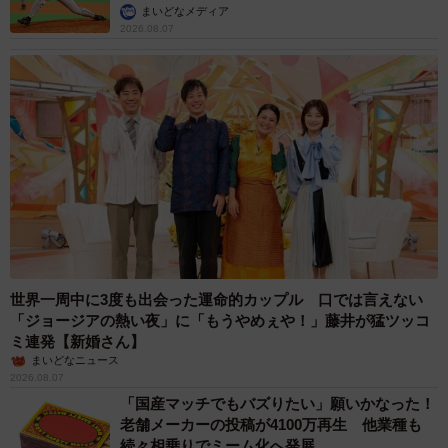
か」
まいどなメディア
2026.08.07
世界一周中に3度も出会った運命的カップル 口では言えない
「ジョージアの熱い夜」に「もうやめぇや！」藤井が猛ツッコ
ミ連発【新婚さん】
まいどなニュース
2026.08.07
「国産マッチでもバズりたい」願いかなった！
老舗メーカーの投稿が4100万再生 他業種も
続々相乗りでミーム化へ発展