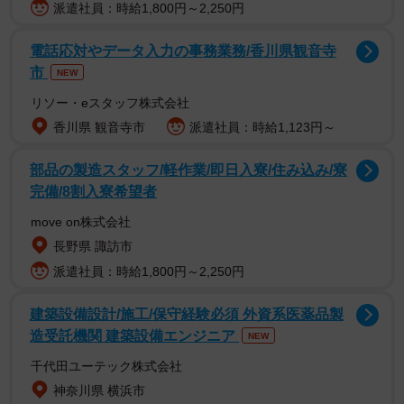
次ぎました。
派遣社員：時給1,800円～2,250円
「博士課程卒業して何十年でも、バックパックの奥から同
電話応対やデータ入力の事務業務/香川県観音寺
市
じような塊を発見しました」
NEW
「営業本部長になってもやってるからまだ大丈夫」
リソー・eスタッフ株式会社
「大の大人になっても生成どころか“熟成”しちゃってます。
香川県 観音寺市
派遣社員：時給1,123円～
振込用紙とか…あるあるです」
部品の製造スタッフ/軽作業/即日入寮/住み込み/寮
「プリントの化石ってこういう事だよな」
完備/8割入寮希望者
move on株式会社
中には「全ての科目にテプラを貼ったクリアファイルを渡
長野県 諏訪市
した息子が、結局失くしてプールカードがくしゃくしゃの
派遣社員：時給1,800円～2,250円
まま出てきた」という保護者のエピソードも。年齢を問わ
ず“整理整頓の苦手さ”に悩む人は少なくないようです。
建築設備設計/施工/保守経験必須 外資系医薬品製
造受託機関 建築設備エンジニア
NEW
投稿者が感じた「情けなさ」と安心感
千代田ユーテック株式会社
いかりさんは取材に対し、「かばんの底からくしゃくしゃ
神奈川県 横浜市
の紙が見つかった衝撃で反射的にポストしました」と話し