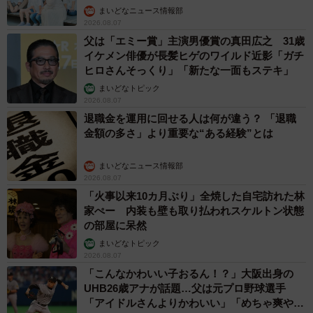
まいどなニュース情報部
2026.08.07
父は「エミー賞」主演男優賞の真田広之 31歳
イケメン俳優が長髪ヒゲのワイルド近影「ガチ
ヒロさんそっくり」「新たな一面もステキ」
まいどなトピック
2026.08.07
退職金を運用に回せる人は何が違う？ 「退職
金額の多さ」より重要な“ある経験”とは
まいどなニュース情報部
2026.08.07
「火事以来10カ月ぶり」全焼した自宅訪れた林
家ぺー 内装も壁も取り払われスケルトン状態
の部屋に呆然
まいどなトピック
2026.08.07
「こんなかわいい子おるん！？」大阪出身の
UHB26歳アナが話題…父は元プロ野球選手
「アイドルさんよりかわいい」「めちゃ爽や