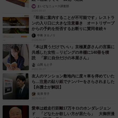
まいどなニュース調査部
2026.08.07
「即座に案内することが不可能です」レストラ
ンの入り口に大きな注意書き オートリザーブ
からの予約を拒否するお断りに賛同者続々
中将 タカノリ
2026.08.07
「本は買うだけでいい」京極夏彦さんの言葉に
共感した女性→リビングの本棚に140冊を積
読 「家に自分だけの本屋さん」
山岡 もと子
2026.08.07
友人のマンション敷地内に度々車を停めていた
ら…注意の貼り紙でナンバーをさらされました
【弁護士が解説】
長澤 芳子
2026.08.07
愛車は総走行距離17万キロのホンダレジェン
ド 「どなたか欲しい方が居たら」 大御所漫