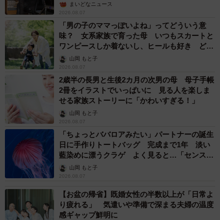
まいどなニュース
2026.08.07
「男の子のママっぽいよね」ってどういう意
味？ 女系家族で育った母 いつもスカートと
ワンピースしか着ないし、ヒールも好き どの
へんが…
山岡 もと子
2026.08.07
2歳半の長男と生後2カ月の次男の母 母子手帳
2冊をイラストでいっぱいに 見る人を楽しま
せる家族ストーリーに「かわいすぎる！」
山岡 もと子
2026.08.07
「ちょっとババロアみたい」パートナーの誕生
日に手作りトートバッグ 完成まで1年 淡い
藍染めに漂うクラゲ よく見ると…「センスす
ごい」
山岡 もと子
2026.08.07
【お盆の帰省】既婚女性の半数以上が「日常よ
り疲れる」 気遣いや準備で深まる夫婦の温度
感ギャップ鮮明に