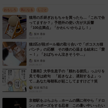
おもしろ
気になる
しごと
2/2
猫用の爪研ぎおもちゃを買ったら…「これで合
ランドセルの底から出てくるくしゃくしゃのプリント…大人になって変
ってますか？」予想外の使い方が大反響
わらない？（photoACより「ゆるまる」さん撮影、イメージ画像）
「100点満点」「かわいいからよし！」
梨木 香奈
小学生の頃から続く“習性”
2026.08.07
猫2匹が段ボール箱の取り合いで「ポコスカ猫
「小学生の頃からプリントぐちゃぐちゃ問題はありました
パンチ」の応酬 その後の心温まる結末に「愛
か？」との問いには「ありました」と即答。「修士課程に
～！」「おばちゃん泣きそうや…」
もなって」と自らツッコミを入れたものの、本人にとって
梨木 香奈
2026.08.07
は“いつものこと”だったそうです。
【漫画】大学生息子の「頼れる彼氏」っぷりを
見て母は絶句 「起きなよ、遅刻するよ」っ
共感の裏に「みんなお疲れさま」
て…あなた毎朝私が起こしてますけど？笑
SNSには大人の「片付け苦手あるある」があふれ、励まし
松波 穂乃圭
2026.08.07
合う声も多く寄せられています。
京都駅をぶらぶら→ホームの隅に何やら「ドロ
ン」のポーズをする忍者 この暑い中いったい
プリントの塊をかばんに隠し持っているのは、あなただけ