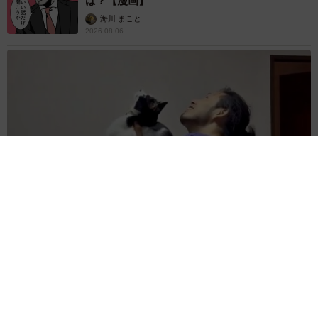
は？【漫画】
海川 まこと
2026.08.06
コガネムシを見つめる猫とパパ、偶然生まれた神々しい構図が
「宗教画のよう」と話題 「尊い」「ていうかライオンキン
グ」
梨木 香奈
2026.08.06
髪をバッサリと切った飼い主が帰宅すると→愛
犬たちの反応に「ワンコ様でも戸惑うのね