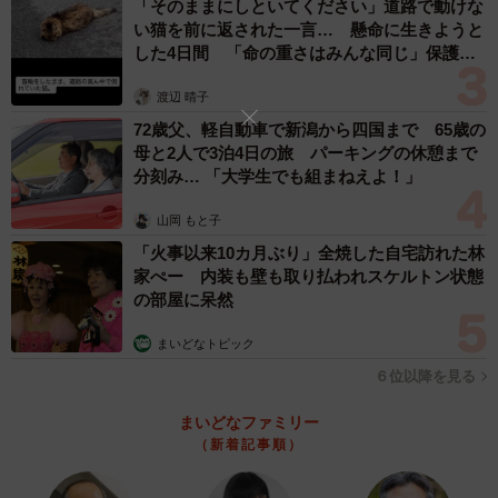
「そのままにしといてください」道路で動けな
い猫を前に返された一言… 懸命に生きようと
した4日間 「命の重さはみんな同じ」保護団
体代表の訴え
渡辺 晴子
72歳父、軽自動車で新潟から四国まで 65歳の
母と2人で3泊4日の旅 パーキングの休憩まで
分刻み… 「大学生でも組まねえよ！」
山岡 もと子
「火事以来10カ月ぶり」全焼した自宅訪れた林
家ぺー 内装も壁も取り払われスケルトン状態
の部屋に呆然
まいどなトピック
６位以降を見る
まいどなファミリー
（新着記事順）