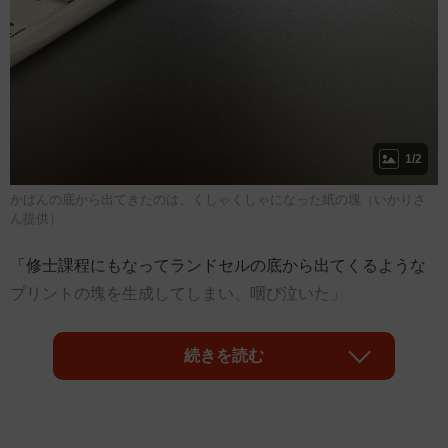
1/2
かばんの底から出てきたのは、くしゃくしゃになった紙の塊（いかりさ
ん提供）
「修士課程にもなってランドセルの底から出てくるような
プリントの塊を生成してしまい、咽び泣いた」
そんな投稿がX（旧Twitter）で多くの共感を集めています。
続きを読む
投稿したのは、修士課程に在籍する「いかり」さん
（@1QR57）。久々にかばんの底から出てきたのは、くし