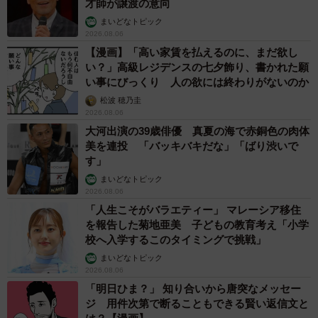
才師が譲渡の意向
まいどなトピック
2026.08.06
【漫画】「高い家賃を払えるのに、まだ欲し
い？」高級レジデンスの七夕飾り、書かれた願
い事にびっくり 人の欲には終わりがないのか
松波 穂乃圭
2026.08.06
大河出演の39歳俳優 真夏の海で赤銅色の肉体
美を連投 「バッキバキだな」「ばり渋いで
す」
まいどなトピック
2026.08.06
「人生こそがバラエティー」 マレーシア移住
を報告した菊地亜美 子どもの教育考え「小学
校へ入学するこのタイミングで挑戦」
まいどなトピック
2026.08.06
「明日ひま？」 知り合いから唐突なメッセー
ジ 用件次第で断ることもできる賢い返信文と