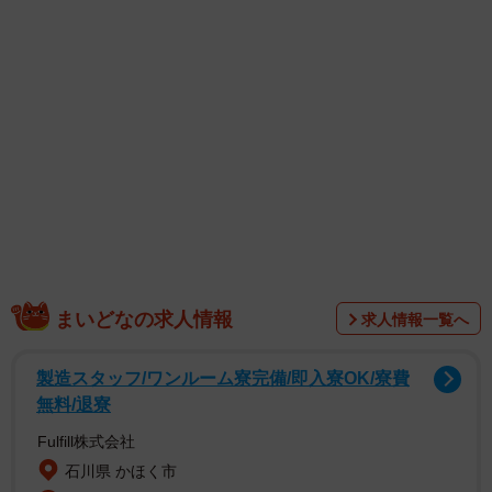
ゃくしゃになった紙の塊。衝撃のあまり、思わずポストし
たといいます。
まいどなの求人情報
求人情報一覧へ
製造スタッフ/ワンルーム寮完備/即入寮OK/寮費
大人になっても「プリントぐちゃぐちゃ問題」は
無料/退寮
終わらない？
Fulfill株式会社
この投稿には「自分も同じ」と大人たちから共感の声が相
石川県 かほく市