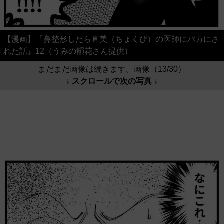
【漫画】『鼻整形したら直美（ちょくび）の医師にバカにさ
れた話』12（うみの韻花さん提供）
まだまだ画像は続きます。画像（13/30）
↓ スクロールで次の写真 ↓