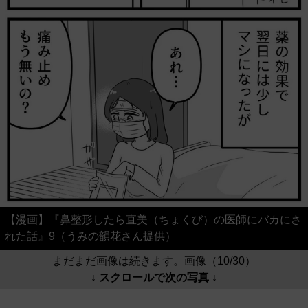
【漫画】『鼻整形したら直美（ちょくび）の医師にバカにさ
れた話』9（うみの韻花さん提供）
まだまだ画像は続きます。画像（10/30）
↓ スクロールで次の写真 ↓