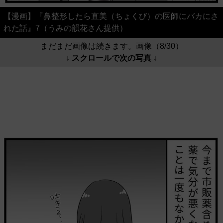
【漫画】『鼻整形したら直美（ちょくび）の医師にバカにさ
れた話』7（うみの韻花さん提供）
まだまだ画像は続きます。画像（8/30）
↓ スクロールで次の写真 ↓