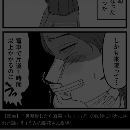
【漫画】『鼻整形したら直美（ちょくび）の医師にバカにさ
れた話』8（うみの韻花さん提供）