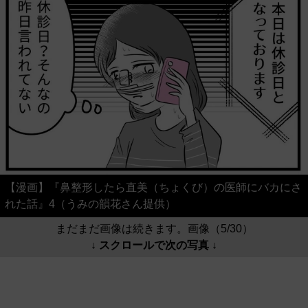
【漫画】『鼻整形したら直美（ちょくび）の医師にバカにさ
れた話』4（うみの韻花さん提供）
まだまだ画像は続きます。画像（5/30）
↓ スクロールで次の写真 ↓