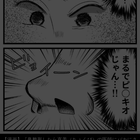
【漫画】『鼻整形したら直美（ちょくび）の医師にバカにさ