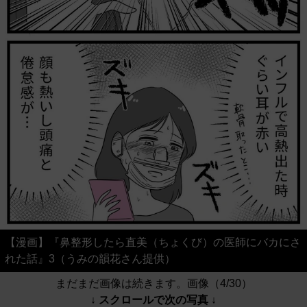
【漫画】『鼻整形したら直美（ちょくび）の医師にバカにさ
れた話』3（うみの韻花さん提供）
まだまだ画像は続きます。画像（4/30）
↓ スクロールで次の写真 ↓