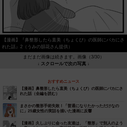
【漫画】『鼻整形したら直美（ちょくび）の医師にバカにさ
れた話』2（うみの韻花さん提供）
まだまだ画像は続きます。画像（3/30）
↓ スクロールで次の写真 ↓
おすすめニュース
【漫画】鼻整形したら直美（ちょくび）の医師にバカにさ
れた話（全編を読む）
まさかの整形手術失敗！「普通になりたかっただけなの
に」25歳女性の実話を描いた漫画に反響
【漫画】久しぶりに会った友達は、「整形」で別人のよう