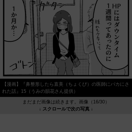
【漫画】『鼻整形したら直美（ちょくび）の医師にバカにさ
れた話』15（うみの韻花さん提供）
まだまだ画像は続きます。画像（16/30）
↓ スクロールで次の写真 ↓