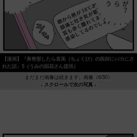
【漫画】『鼻整形したら直美（ちょくび）の医師にバカにさ
れた話』5（うみの韻花さん提供）
まだまだ画像は続きます。画像（6/30）
↓ スクロールで次の写真 ↓