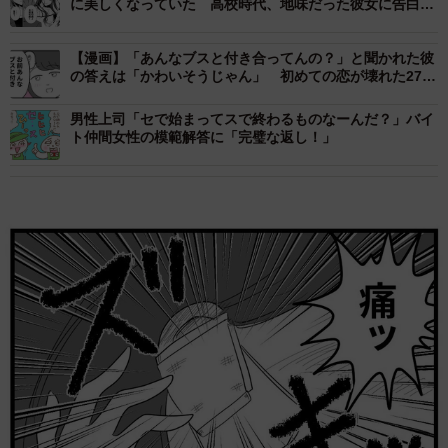
に美しくなっていた 高校時代、地味だった彼女に告白さ
れフった私は…
【漫画】「あんなブスと付き合ってんの？」と聞かれた彼
の答えは「かわいそうじゃん」 初めての恋が壊れた27歳
女性、整形広告に目を奪われた日
男性上司「セで始まってスで終わるものなーんだ？」バイ
ト仲間女性の模範解答に「完璧な返し！」