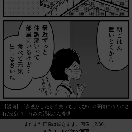
【漫画】『鼻整形したら直美（ちょくび）の医師にバカにさ
れた話』1（うみの韻花さん提供）
まだまだ画像は続きます。画像（2/30）
↓ スクロールで次の写真 ↓