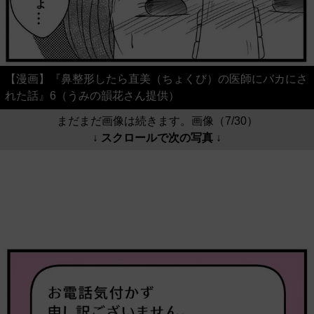
【漫画】『鼻整形したら直美（ちょくび）の医師にバカにさ
れた話』6（うみの韻花さん提供）
まだまだ画像は続きます。画像（7/30）
↓ スクロールで次の写真 ↓