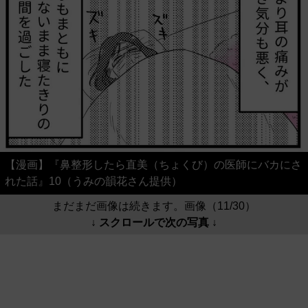
【漫画】『鼻整形したら直美（ちょくび）の医師にバカにさ
れた話』10（うみの韻花さん提供）
まだまだ画像は続きます。画像（11/30）
↓ スクロールで次の写真 ↓