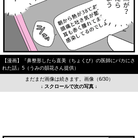
【漫画】『鼻整形したら直美（ちょくび）の医師にバカにさ
れた話』5（うみの韻花さん提供）
まだまだ画像は続きます。画像（6/30）
↓ スクロールで次の写真 ↓