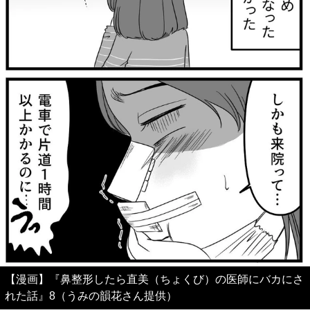
【漫画】『鼻整形したら直美（ちょくび）の医師にバカにさ
れた話』8（うみの韻花さん提供）