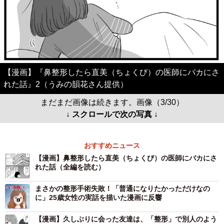
【漫画】『鼻整形したら直美（ちょくび）の医師にバカにさ
れた話』2（うみの韻花さん提供）
まだまだ画像は続きます。画像（3/30）
↓ スクロールで次の写真 ↓
おすすめニュース
【漫画】鼻整形したら直美（ちょくび）の医師にバカにさ
れた話（全編を読む）
まさかの整形手術失敗！「普通になりたかっただけなの
に」25歳女性の実話を描いた漫画に反響
【漫画】久しぶりに会った友達は、「整形」で別人のよう