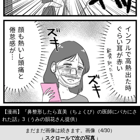
【漫画】『鼻整形したら直美（ちょくび）の医師にバカにさ
れた話』3（うみの韻花さん提供）
まだまだ画像は続きます。画像（4/30）
↓ スクロールで次の写真 ↓