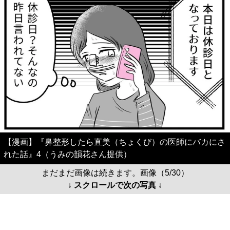
【漫画】『鼻整形したら直美（ちょくび）の医師にバカにさ
れた話』4（うみの韻花さん提供）
まだまだ画像は続きます。画像（5/30）
↓ スクロールで次の写真 ↓