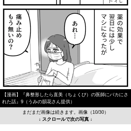
【漫画】『鼻整形したら直美（ちょくび）の医師にバカにさ
れた話』9（うみの韻花さん提供）
まだまだ画像は続きます。画像（10/30）
↓ スクロールで次の写真 ↓