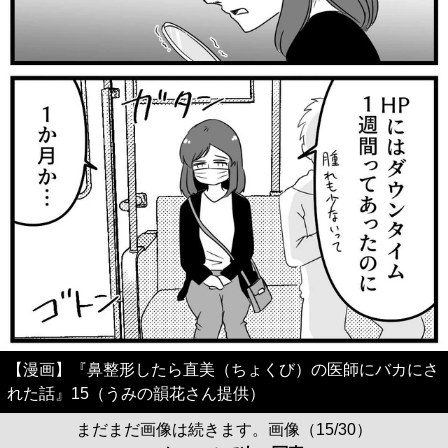
【漫画】『鼻整形したら直美（ちょくび）の医師にバカにさ
れた話』15（うみの韻花さん提供）
まだまだ画像は続きます。画像（15/30）