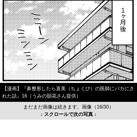
【漫画】『鼻整形したら直美（ちょくび）の医師にバカにさ
れた話』16（うみの韻花さん提供）
まだまだ画像は続きます。画像（16/30）
↓ スクロールで次の写真 ↓