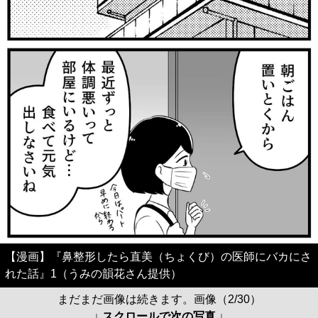
【漫画】『鼻整形したら直美（ちょくび）の医師にバカにさ
れた話』1（うみの韻花さん提供）
まだまだ画像は続きます。画像（2/30）
↓ スクロールで次の写真 ↓