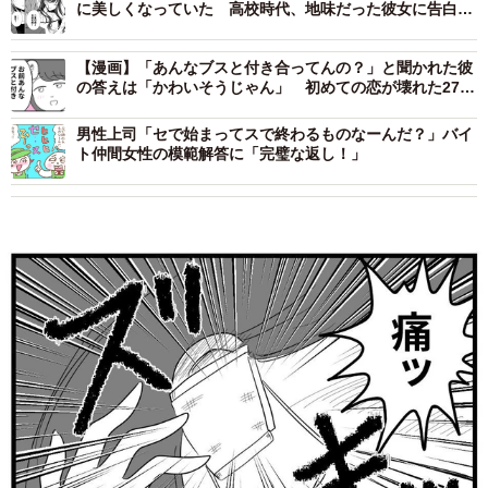
に美しくなっていた 高校時代、地味だった彼女に告白さ
れフった私は…
【漫画】「あんなブスと付き合ってんの？」と聞かれた彼
の答えは「かわいそうじゃん」 初めての恋が壊れた27歳
女性、整形広告に目を奪われた日
男性上司「セで始まってスで終わるものなーんだ？」バイ
ト仲間女性の模範解答に「完璧な返し！」