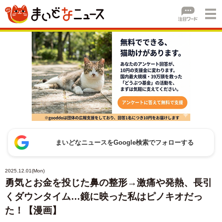
まいどなニュースをGoogle検索でフォローする
2025.12.01(Mon)
勇気とお金を投じた鼻の整形→激痛や発熱、長引
くダウンタイム…鏡に映った私はピノキオだっ
た！【漫画】