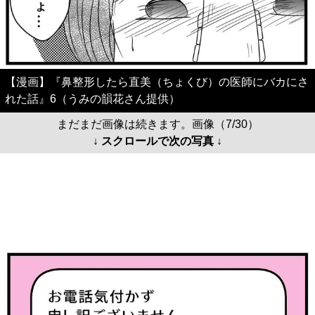
【漫画】『鼻整形したら直美（ちょくび）の医師にバカにさ
れた話』6（うみの韻花さん提供）
まだまだ画像は続きます。画像（7/30）
↓ スクロールで次の写真 ↓