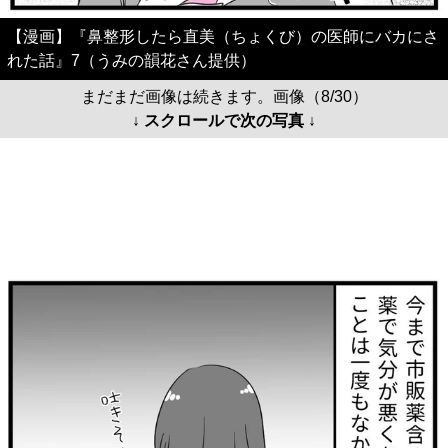
【漫画】『鼻整形したら直美（ちょくび）の医師にバカにさ
れた話』7（うみの韻花さん提供）
まだまだ画像は続きます。画像（8/30）
↓ スクロールで次の写真 ↓