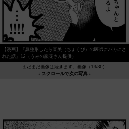
【漫画】『鼻整形したら直美（ちょくび）の医師にバカにさ
れた話』12（うみの韻花さん提供）
まだまだ画像は続きます。画像（13/30）
↓ スクロールで次の写真 ↓