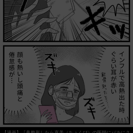
【漫画】『鼻整形したら直美（ちょくび）の医師にバカにさ