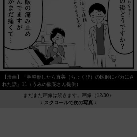
【漫画】『鼻整形したら直美（ちょくび）の医師にバカにさ
れた話』11（うみの韻花さん提供）
まだまだ画像は続きます。画像（12/30）
↓ スクロールで次の写真 ↓