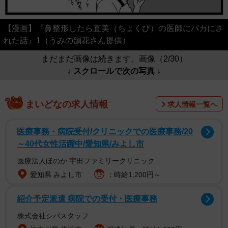
【漫画】『鼻整形したら直美（ちょくび）の医師にバカにさ
れた話』1（うみの韻花さん提供）
まだまだ画像は続きます。画像（2/30）
↓ スクロールで次の写真 ↓
まいどなの求人情報
求人情報一覧へ
医療事務・病院受付/クリニックでの医療事務/20
～40代女性活躍中/愛知県/みよし市
医療法人ほのか 宇田ファミリークリニック
愛知県 みよし市
：時給1,200円～
紹介予定派遣 病院での受付・医療事務
株式会社シバスタッフ