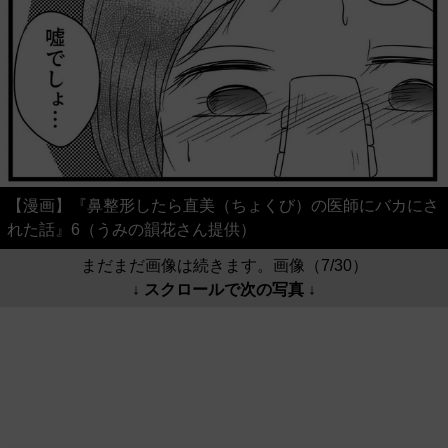
【漫画】『鼻整形したら直美（ちょくび）の医師にバカにさ
れた話』6（うみの韻花さん提供）
まだまだ画像は続きます。画像（7/30）
↓ スクロールで次の写真 ↓