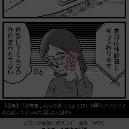
【漫画】『鼻整形したら直美（ちょくび）の医師にバカにさ
れた話』4（うみの韻花さん提供）
まだまだ画像は続きます。画像（5/30）