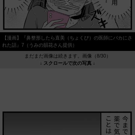
【漫画】『鼻整形したら直美（ちょくび）の医師にバカにさ
れた話』7（うみの韻花さん提供）
まだまだ画像は続きます。画像（8/30）
↓ スクロールで次の写真 ↓