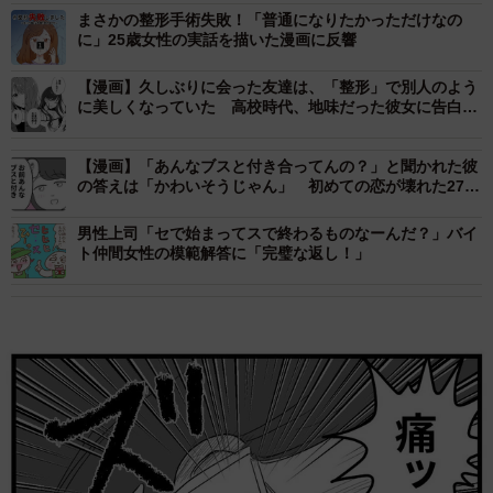
まさかの整形手術失敗！「普通になりたかっただけなの
に」25歳女性の実話を描いた漫画に反響
【漫画】久しぶりに会った友達は、「整形」で別人のよう
に美しくなっていた 高校時代、地味だった彼女に告白さ
れフった私は…
【漫画】「あんなブスと付き合ってんの？」と聞かれた彼
の答えは「かわいそうじゃん」 初めての恋が壊れた27歳
女性、整形広告に目を奪われた日
男性上司「セで始まってスで終わるものなーんだ？」バイ
ト仲間女性の模範解答に「完璧な返し！」