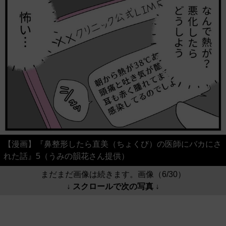
【漫画】『鼻整形したら直美（ちょくび）の医師にバカにさ
れた話』5（うみの韻花さん提供）
まだまだ画像は続きます。画像（6/30）
↓ スクロールで次の写真 ↓