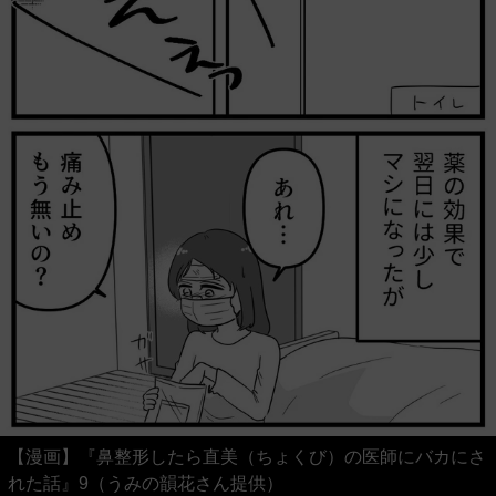
【漫画】『鼻整形したら直美（ちょくび）の医師にバカにさ
れた話』9（うみの韻花さん提供）