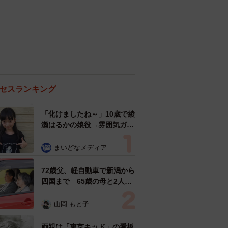
セスランキング
「化けましたね～」10歳で綾
瀬はるかの娘役→雰囲気ガラ
リの18歳に成長 「メイクで
雰囲気が」「宝塚に入れそ
まいどなメディア
う」
72歳父、軽自動車で新潟から
四国まで 65歳の母と2人で
3泊4日の旅 パーキングの休
憩まで分刻み… 「大学生で
山岡 もと子
も組まねえよ！」
両親は「東京キッド」の看板