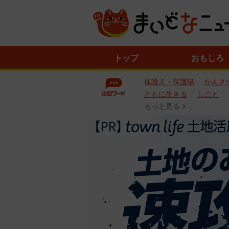
ニ
トップ
おもしろ
ュ
ー
保護犬・保護猫
かんさ
ス
一
ともに生きる
しごと
覧
もっと見る