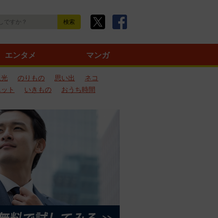
エンタメ
マンガ
観光
のりもの
思い出
ネコ
エット
いきもの
おうち時間