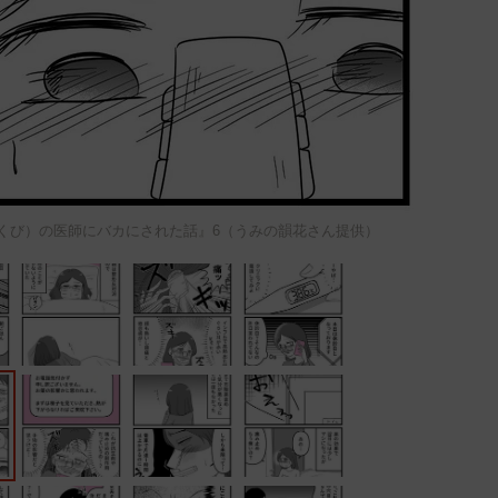
くび）の医師にバカにされた話』6（うみの韻花さん提供）