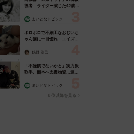
役者 ライダー演じた42歳元
俳優が再婚妻との「ウエディ
ングフォト」計画を明言
まいどなトピック
「センスあるカメラマン求
む」
ボロボロで不細工なおじいち
ゃん猫に一目惚れ エイズだ
し手がかかるけど…おうちで
暮らすと「おじ猫」だって可
鶴野 浩己
愛くなったよ！
「不謹慎でないかと」実力派
歌手、熊本へ支援物資…運搬
トラックの車体デザインにた
めらい 「痛いほど伝わる」
まいどなトピック
「行動され立派」
６位以降を見る