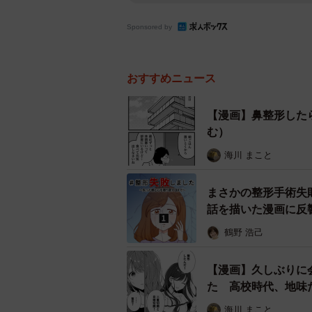
Sponsored by
おすすめニュース
【漫画】鼻整形した
む）
海川 まこと
まさかの整形手術失
話を描いた漫画に反
鶴野 浩己
【漫画】久しぶりに
た 高校時代、地味
海川 まこと