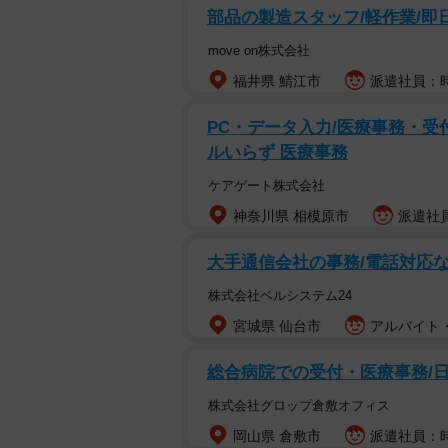
部品の製造スタッフ/軽作業/即日
move on株式会社
福井県 鯖江市
派遣社員：時給
PC・データ入力/医療事務・受付
ルいらず 医療事務
ケアゲート株式会社
神奈川県 相模原市
派遣社員
大手通信会社の事務/電話対応なし
株式会社ベルシステム24
宮城県 仙台市
アルバイト・
総合病院での受付・医療事務/日
株式会社グロップ倉敷オフィス
岡山県 倉敷市
派遣社員：時