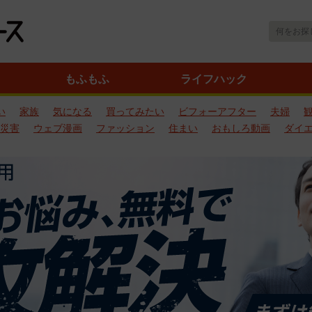
もふもふ
ライフハック
い
家族
気になる
買ってみたい
ビフォーアフター
夫婦
災害
ウェブ漫画
ファッション
住まい
おもしろ動画
ダイ