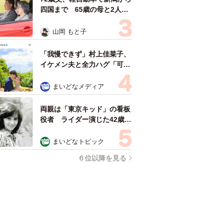
四国まで 65歳の母と2人で
3泊4日の旅 パーキングの休
憩まで分刻み… 「大学生で
山岡 もと子
も組まねえよ！」
「我慢できず」村上佳菜子、
イケメン夫と全力ハグ「可愛
いふたり」「素敵なご夫婦」
まいどなメディア
両親は「東京キッド」の看板
役者 ライダー演じた42歳元
俳優が再婚妻との「ウエディ
ングフォト」計画を明言
まいどなトピック
「センスあるカメラマン求
６位以降を見る
む」