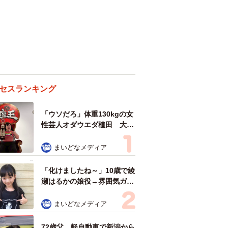
セスランキング
「ウソだろ」体重130kgの女
性芸人オダウエダ植田 大学
時代のほっそり姿に「マジ
で」
まいどなメディア
「化けましたね～」10歳で綾
瀬はるかの娘役→雰囲気ガラ
リの18歳に成長 「メイクで
雰囲気が」「宝塚に入れそ
まいどなメディア
う」
72歳父、軽自動車で新潟から