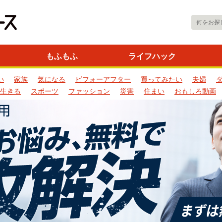
もふもふ
ライフハック
い
家族
気になる
ビフォーアフター
買ってみたい
夫婦
生きる
スポーツ
ファッション
災害
住まい
おもしろ動画