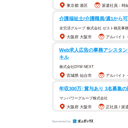
東京都 港区
派遣社員：時給1
介護福祉士/介護職員/週1から
全労済グループ 株式会社 ゼスト鶴見事
大阪府 大阪市
アルバイト・
Web求人広告の事務アシスタン
キル
株式会社DYM NEXT
宮城県 仙台市
アルバイト・
年収300万↑賞与あり 3名募集
マンパワーグループ株式会社
大阪府 大阪市
正社員 / 派
Sponsored by