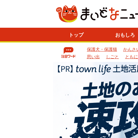
ニ
トップ
おもしろ
ュ
ー
保護犬・保護猫
かんさ
ス
一
思い出
しごと
ともに
覧