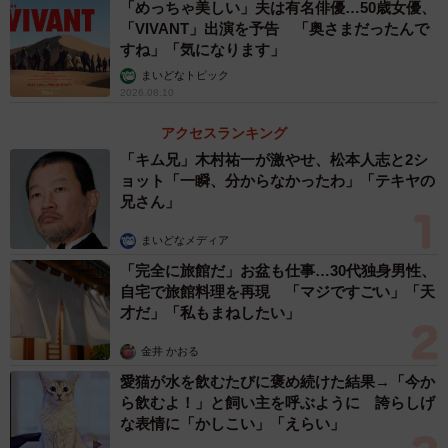
「めっちゃ美しい」夫は有名俳優…50歳女優、
「VIVANT」出演を予告 「奥さまだったんで
すね」「気になります」
まいどなトピック
2026.08.10
アクセスランキング
「キム兄」木村祐一が激やせ、松本人志と2シ
ョット「一瞬、分からなかったわ」「テキヤの
兄さん」
まいどなメディア
「完全に旅館だ」お盆も仕事…30代独身男性、
自宅で旅館料理を再現 「マジですごい」「天
才だ」「私もまねしたい」
金井 かおる
愛猫が水を飲むたびに褒め続けた結果→「今か
ら飲むよ！」と飼い主を呼ぶように 誇らしげ
な表情に「かしこい」「えらい」