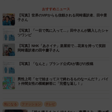
信番組の中では、あさイチ出演が決まった際に「せっかく
おすすめニュース
だからお洋服を買っちゃおうかな」と思い立ち、「ヘラル
【写真】世界のVIPからも信頼される同時通訳者、田中景
子さん
ボニーさんのを着たいなと思って、選ばせてもらいまし
た」と購入した経緯を明かしました。
【写真】「一目で気に入って…」田中さんが購入したシャ
ツワンピ
ネット上では「すぐに気づいた」「ヘラルボニーだと思
【写真】NHK「あさイチ」楽屋前で…花束を持って笑顔
いました」「やっぱりそうだったのか」「とてもお似合
同時通訳者の田中慶子さん
い」「とっても素敵」などの声が相次ぎ、放送後に公式オ
ンラインショップの在庫は品切れに。11月中旬の再販に向
【写真】「なんと」ブランド公式Xが喜びの投稿
け準備中だそうです。
男性上司「セで始まってスで終わるものなーんだ？」バイ
ト仲間女性の模範解答に「完璧な返し！」
気になる
ファッション
テレビ