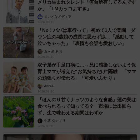
メリカ生まれタレント「何台所有してるんです
か」「LMカッコよすぎ」
まいどなメディア
2026.08.10
「No！パパは車行って」初めて1人で登園 ダ
ウン症の4歳娘の成長に思わず涙…「感動して
泣いちゃった」「表情も会話も愛おしい」
五ヶ瀬 あお
2026.08.10
双子弟が手足口病に…→兄に感染しないよう保
育士ママが考えた“お気持ちだけ”隔離 「ママ
の頑張りが伝わる」「可愛いふたり」
ANNA
2026.08.10
「ほんのり甘くナッツのような食感」蓮の実は
食べられるって知ってる？ 市場には出回ら
ず、生で味わえる期間はわずか
中将 タカノリ
2026.08.10