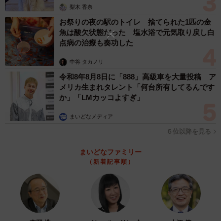
梨木 香奈
お祭りの夜の駅のトイレ 捨てられた1匹の金
魚は酸欠状態だった 塩水浴で元気取り戻し白
点病の治療も奏功した
中将 タカノリ
令和8年8月8日に「888」高級車を大量投稿 ア
メリカ生まれタレント「何台所有してるんです
か」「LMカッコよすぎ」
まいどなメディア
６位以降を見る
まいどなファミリー
（新着記事順）