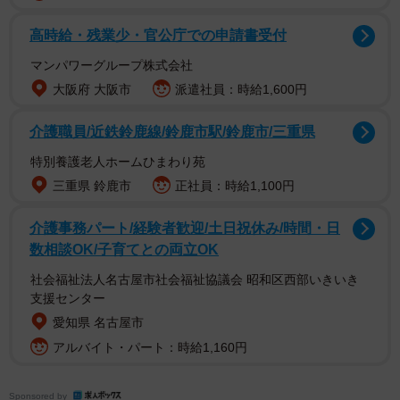
高時給・残業少・官公庁での申請書受付
マンパワーグループ株式会社
大阪府 大阪市
派遣社員：時給1,600円
障害のある人が描くアート作品を商品化する企業「ヘラ
介護職員/近鉄鈴鹿線/鈴鹿市駅/鈴鹿市/三重県
ルボニー」（本社、岩手県盛岡市）の商品「青い窓」（税
特別養護老人ホームひまわり苑
込み39600円）だったようで、同社公式Xも反応。「なんと
三重県 鈴鹿市
正社員：時給1,100円
NHK『あさイチ』にて、同時通訳者・田中慶子さんがヘラ
ルボニーのワンピースをご着用中 作家・伊賀敢男留さん
介護事務パート/経験者歓迎/土日祝休み/時間・日
数相談OK/子育てとの両立OK
の象徴的な『青』が美しいワンピース、とてもお似合いで
す。ご着用いただきありがとうございます」と投稿しまし
社会福祉法人名古屋市社会福祉協議会 昭和区西部いきいき
支援センター
た。
愛知県 名古屋市
アルバイト・パート：時給1,160円
田中さん自身も同社の投稿を引用する形で、「気づいて
くださってありがとうございます 一目で気に入って着用
させて頂きました」と反応。また、放送後の自身の音声配
Sponsored by