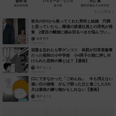
森岡 浩
ハイヒール・リンゴ
大江 篤
姓氏研究家
漫才師
園田学園女子大学学長
もっと見る
前夫のDVから救ってくれた男性と結婚 円満
と思っていたら…職場の派遣社員との浮気が発
覚 2度目の離婚に踏み切るべきか悩んでいま
す【夫婦関係修復カウンセラーが解説】
長澤 芳子
2026.08.10
宿題を忘れたら即ゲンコツ 体罰が日常茶飯事
だった昭和の小中学校 小4男子の頬に押し付
けられた恐怖の棒とは？【漫画】
海川 まこと
2026.08.10
口にできなかった「ごめんね」 今も消えない
遠い日の後悔 がんで弱った父と過ごした3カ
月は最後の贈り物かもしれない【漫画】
海川 まこと
2026.08.10