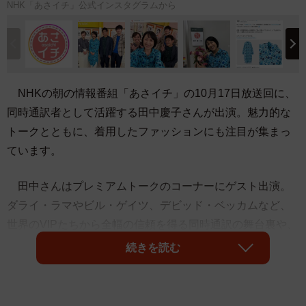
NHK「あさイチ」公式インスタグラムから
NHKの朝の情報番組「あさイチ」の10月17日放送回に、
同時通訳者として活躍する田中慶子さんが出演。魅力的な
トークとともに、着用したファッションにも注目が集まっ
ています。
田中さんはプレミアムトークのコーナーにゲスト出演。
ダライ・ラマやビル・ゲイツ、デビッド・ベッカムなど、
世界のVIPたちから全幅の信頼を得る同時通訳の舞台裏や、
不登校だった高校時代などについて語りました。
続きを読む
司会の鈴木奈穂子アナウンサーは放送後、番組公式イン
スタグラムを更新し、「世界の偉人・著名人を相手に仕事