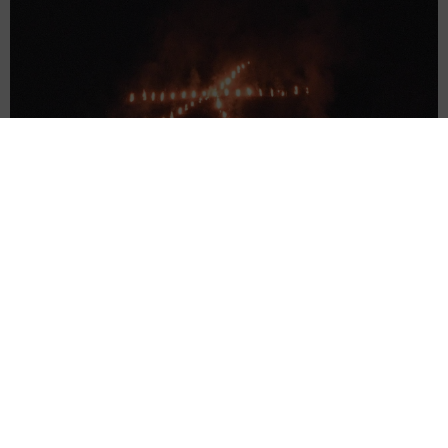
京都五山送り火ピンチ 気候変動や獣害に施設老朽化「もう限
界」 クラファン募る
浅井 佳穂
2026.08.09
母は有名女優、慶応幼稚舎出身CBCアナのノー
スリーブ姿「育ちの良さが表情に表れてる」
「天使の笑顔」
まいどなメディア
2026.08.09