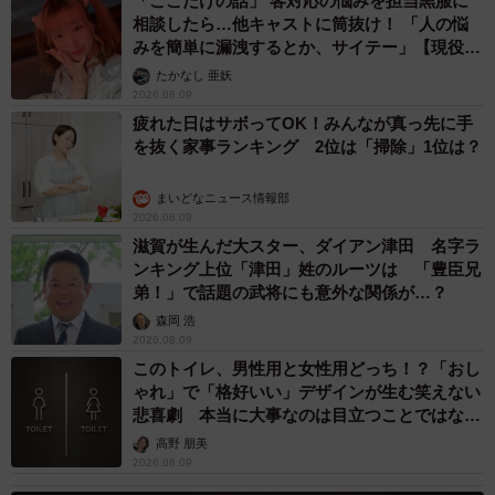
「ここだけの話」 客対応の悩みを担当黒服に
相談したら…他キャストに筒抜け！ 「人の悩
みを簡単に漏洩するとか、サイテー」【現役キ
ャストに取材】
たかなし 亜妖
2026.08.09
疲れた日はサボってOK！みんなが真っ先に手
を抜く家事ランキング 2位は「掃除」1位は？
まいどなニュース情報部
2026.08.09
滋賀が生んだ大スター、ダイアン津田 名字ラ
ンキング上位「津田」姓のルーツは 「豊臣兄
弟！」で話題の武将にも意外な関係が…？
森岡 浩
2026.08.09
このトイレ、男性用と女性用どっち！？「おし
ゃれ」で「格好いい」デザインが生む笑えない
悲喜劇 本当に大事なのは目立つことではな
く…
高野 朋美
2026.08.09