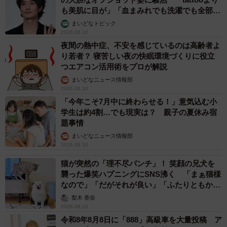
も美肌に目が」「血まみれでも洗濯でも全部か
っこいい」
まいどなトピック
2026.08.10
夜間の熱中症、不安を感じているのは高齢者よ
り若者？ 寝苦しい夜の快眠環境づくりに役立
つエアコン活用術をプロが解説
まいどなニュース情報部
2026.08.10
「今年こそ7月中に終わらせる！」意気込む小
学生は約4割…でも現実は？ 親子の夏休み宿
題事情
まいどなニュース情報部
2026.08.10
猫が突然の「理不尽パンチ」！ 笑顔の兄犬を
襲った爆笑ハプニングにSNS沸く 「まぁ猫様
なので」「だがそれが良い」「ふたりともかわ
いいね」
梨木 香奈
2026.08.10
令和8年8月8日に「888」高級車を大量投稿 ア