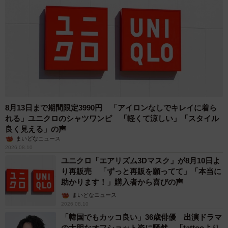
8月13日まで期間限定3990円 「アイロンなしでキレイに着ら
れる」ユニクロのシャツワンピ 「軽くて涼しい」「スタイル
良く見える」の声
まいどなニュース
2026.08.10
ユニクロ「エアリズム3Dマスク」が8月10日よ
り再販売 「ずっと再販を願ってて」「本当に
助かります！」購入者から喜びの声
まいどなニュース
2026.08.10
「韓国でもカッコ良い」36歳俳優 出演ドラマ
の大胆なオフショット姿に騒然 「tattooより