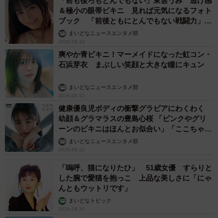
「前も後ろもとんでもない」東雲うみ 透け感
＆極小の眼帯ビキニ 見れば元気になるフォト
ブック 「前後ともにとんでもない戦闘力」
「桃ダイナマイトがすごい」
まいどなニュースエンタメ部
2026.08.10
爽やか青ビキニ！マーメイドになった虹コン・
石浜芽衣 まぶしい笑顔と大きな瞳にキュン
まいどなニュースエンタメ部
2026.08.10
健康優良児ボディの衝撃グラビアにわくわく
幼顔＆グラマラスの豊島心桜 「ピンクやグリ
ーンのビキニはほんとお似合い」「ここちゃん
天使 また可愛くなった」
まいどなニュースエンタメ部
2026.08.10
「嗚呼、猫になりたひ」 51歳女優 すらりと
した腕で愛猫を抱っこ 上品な美しさに「にゃ
んともウットリです」
まいどなトピック
2026.08.10