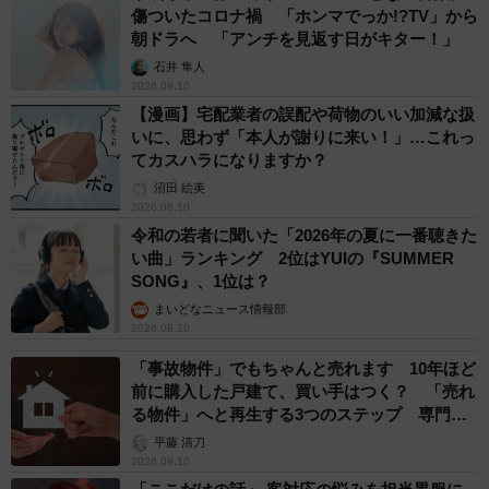
傷ついたコロナ禍 「ホンマでっか!?TV」から
朝ドラへ 「アンチを見返す日がキター！」
石井 隼人
2026.08.10
【漫画】宅配業者の誤配や荷物のいい加減な扱
いに、思わず「本人が謝りに来い！」…これっ
てカスハラになりますか？
沼田 絵美
2026.08.10
令和の若者に聞いた「2026年の夏に一番聴きた
い曲」ランキング 2位はYUIの『SUMMER
SONG』、1位は？
まいどなニュース情報部
2026.08.10
「事故物件」でもちゃんと売れます 10年ほど
前に購入した戸建て、買い手はつく？ 「売れ
る物件」へと再生する3つのステップ 専門家
が解説
平藤 清刀
2026.08.10