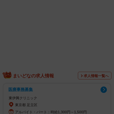
をしてきた本当にスゴイ方ですが、お会いするとなんてチ
ャーミングな雰囲気！会話が止まらなかったです。言葉を
置き換えるだけではない。同時通訳とは『心』を伝える仕
事なんだ…という事がよくわかりました」と振り返りまし
た。
田中さんの人柄と相まって、視聴者を引きつけたのが田
中さんが着用した水色のシャツワンピースでした。さまざ
まな青色の小窓がデザインされたもので、田中さんの聡明
なイメージにぴったり。
まいどなの求人情報
求人情報一覧へ
医療事務募集
東伊興クリニック
東京都 足立区
アルバイト・パート：時給1,300円～1,500円