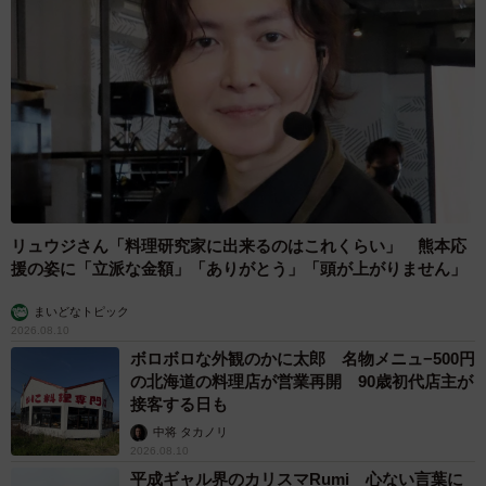
リュウジさん「料理研究家に出来るのはこれくらい」 熊本応
援の姿に「立派な金額」「ありがとう」「頭が上がりません」
まいどなトピック
2026.08.10
ボロボロな外観のかに太郎 名物メニュ−500円
の北海道の料理店が営業再開 90歳初代店主が
接客する日も
中将 タカノリ
2026.08.10
平成ギャル界のカリスマRumi 心ない言葉に