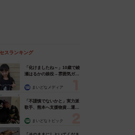
セスランキング
「化けましたね～」10歳で綾
瀬はるかの娘役→雰囲気ガラ
リの18歳に成長 「メイクで
雰囲気が」「宝塚に入れそ
まいどなメディア
う」
「不謹慎でないかと」実力派
歌手、熊本へ支援物資…運搬
トラックの車体デザインにた
めらい 「痛いほど伝わる」
まいどなトピック
「行動され立派」
「そのままにしといてくださ