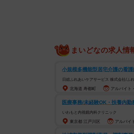
毎日かかってくる上司からの電話…育休中なのに！
そんなある日、Aさんのスマホに職
まいどなの求人情
ていたプロジェクトに関する緊急の
た。「育休中なのに」と思いながら
小規模多機能型居宅介護の看護師
いう思いもあり、この電話に丁寧に
日総ふれあいケアサービス 株式会社/ふ
しかし、その日から上司からの連絡
北海道 寿都町
アルバイト・
のように届くようになったのです。最
医療事務/未経験OK・扶養内勤
や、週末のお構いなしの連絡へとエ
いわもと内視鏡内科クリニック
当初は「自分が我慢すれば丸く収ま
東京都 江戸川区
アルバイト
えてきて、Aさんも我慢の限界です