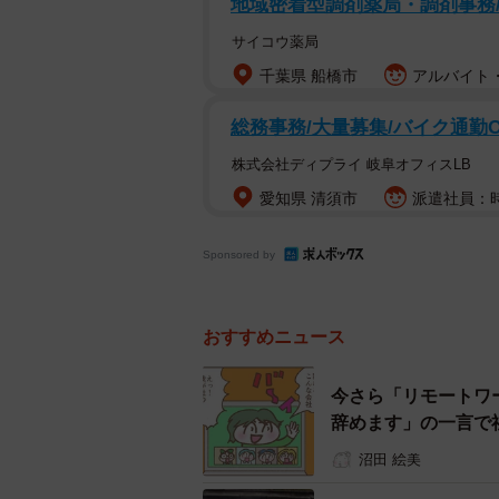
地域密着型調剤薬局・調剤事務
とすら考えています。
サイコウ薬局
育休・産休中の従業員は、会社から
千葉県 船橋市
アルバイト・
か。社会保険労務士法人こころ社労
総務事務/大量募集/バイク通勤
育児休業中の従業員への業務連
株式会社ディプライ 岐阜オフィスLB
ー育休・産休中の従業員に、会社が
愛知県 清須市
派遣社員：時
法的に問題となる可能性が高いと考
Sponsored by
て「アウト」だと考えていただいて
おすすめニュース
育児休業は、労働者が育児に専念す
が頻繁に業務に関する連絡をするこ
今さら「リモートワ
した行為は、いわゆるマタニティハ
辞めます」の一言で
ー「緊急時」や「簡単な引継ぎ確認
沼田 絵美