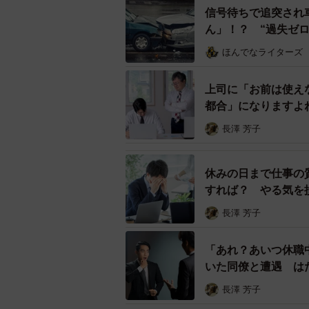
「その本人にしか分からないこと」
信号待ちで追突され
ん」！？ “過失ゼ
で、完全に否定されているわけでは
とし穴”
ほんでなライターズ
ただし、最も重要なのはその頻度で
いうような連絡が反復・継続するよ
上司に「お前は使え
も、それはもう完全に業務指示と見
都合」になりますよ
て連絡を繰り返すことは、絶対に避
長澤 芳子
ー休業中に業務対応した場合、その
休みの日まで仕事の
すれば？ やる気を
その通りです。たとえ5分や10分と
長澤 芳子
応したのであれば、それは労働時間
すが、あれは「1分でも働いたら、
「あれ？あいつ休職
ら、育休中に対応した時間について
いた同僚と遭遇 は
ただし、会社が賃金を支払うと、そ
長澤 芳子