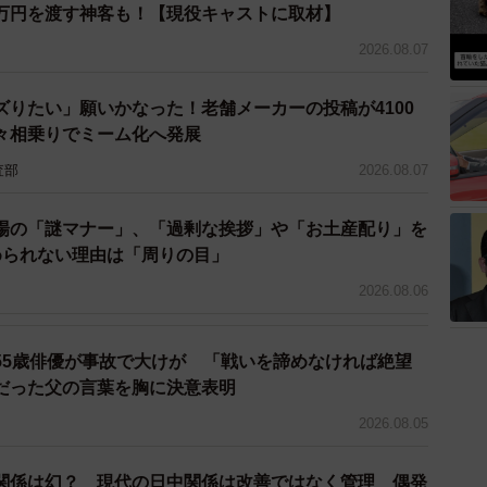
万円を渡す神客も！【現役キャストに取材】
2026.08.07
ズりたい」願いかなった！老舗メーカーの投稿が4100
々相乗りでミーム化へ発展
査部
2026.08.07
場の「謎マナー」、「過剰な挨拶」や「お土産配り」を
められない理由は「周りの目」
2026.08.06
55歳俳優が事故で大けが 「戦いを諦めなければ絶望
だった父の言葉を胸に決意表明
2026.08.05
関係は幻？ 現代の日中関係は改善ではなく管理 偶発