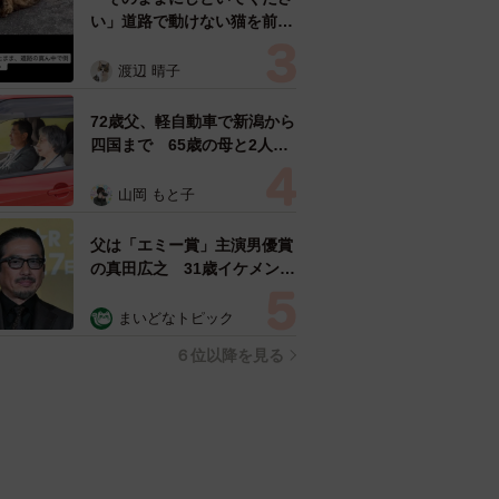
い」道路で動けない猫を前に
返された一言… 懸命に生き
ようとした4日間 「命の重
渡辺 晴子
さはみんな同じ」保護団体代
表の訴え
72歳父、軽自動車で新潟から
四国まで 65歳の母と2人で
3泊4日の旅 パーキングの休
憩まで分刻み… 「大学生で
山岡 もと子
も組まねえよ！」
父は「エミー賞」主演男優賞
の真田広之 31歳イケメン俳
優が長髪ヒゲのワイルド近影
「ガチヒロさんそっくり」
まいどなトピック
「新たな一面もステキ」
６位以降を見る