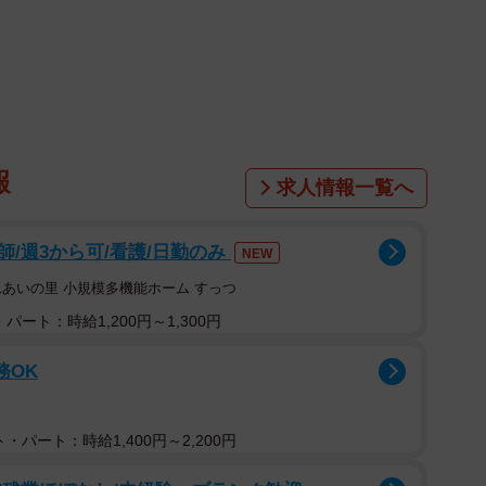
1/1
 ※画像はイメージです（buritora/stock.adobe.com）
場の上司から電話がかかってきました。Aさんが担当し
報
求人情報一覧へ
問い合わせで、Aさんでなければ分からない内容でし
、Aさんは自分が休むことで職場に迷惑をかけていると
/週3から可/看護/日勤のみ
NEW
対応しました。
れあいの里 小規模多機能ホーム すっつ
は、まるでAさんが出勤しているかのように、当たり前
パート：時給1,200円～1,300円
初は日中の電話だけでしたが、次第に夜遅くのLINE
務OK
スカレートしていきました。
る」と思って対応していましたが、あまりにも頻度が増
・パート：時給1,400円～2,200円
。これはマタニティハラスメントにあたるのではないか