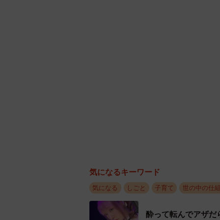
っては減額されてしまう可能性があ
ん。ですから、会社側は賃金を支払
と自体に大きなリスクがあるという
◆香川昌彦（かがわ・まさひこ）社
大阪府茨木市を拠点に、就業規則の
への対応などを通じて、労使がとも
ース監修や講演実績も豊富でありなが
行い、親しみやすさも兼ね備えた専
気になるキーワード
気になる
しごと
子育て
世の中の仕
酔って転んでアザだ