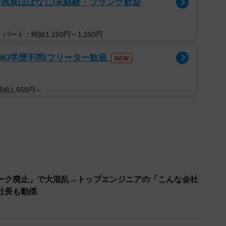
/残業ほぼなし/未経験・ブランク歓迎
の業務連絡にどこまで対応する必要があるのでしょう
パート：時給1,150円～1,250円
士事務所の香川昌彦さんに聞いてみました。
OK/学歴不問/フリーター歓迎
NEW
絡は原則アウト
業務の連絡をすることは問題がありますか
給1,550円～
えます。育児休業中の従業員への業務連絡は、原則とし
間違いありません。
るために法律で保障された権利です。その期間中に会社
とは、その権利を侵害することになりかねません。こう
ーク廃止」で大混乱→トップエンジニアの「こんな会社
ラスメントに該当する可能性も十分にあります。
社長も動揺
」であれば許されるのでしょうか