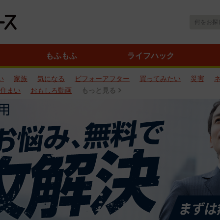
もふもふ
ライフハック
い
家族
気になる
ビフォーアフター
買ってみたい
災害
住まい
おもしろ動画
もっと見る