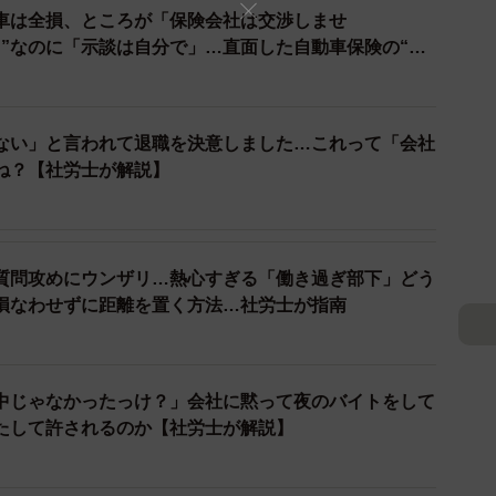
といった、本当にやむを得ない事情がある場合の連絡ま
車は全損、ところが「保険会社は交渉しませ
ロ”なのに「示談は自分で」…直面した自動車保険の“落
ありません。
す。「あれどうやったっけ？これどうやったっけ？」と
うであれば、たとえ会社側が「簡単な確認」のつもりで
ない」と言われて退職を決意しました…これって「会社
なされます。会社側が「緊急時だから」と安易に判断し
ね？【社労士が解説】
けるべきでしょう。
時間は「労働時間」とみなされますか
質問攻めにウンザリ…熱心すぎる「働き過ぎ部下」どう
損なわせずに距離を置く方法…社労士が指南
いったごく短い時間であっても、会社の指示で業務に対
にあたります。よく「残業代は1分単位で」と言われま
その分の賃金を支払いなさい」という意味です。ですか
中じゃなかったっけ？」会社に黙って夜のバイトをして
も、会社は当然、賃金を支払う義務を負います。
たして許されるのか【社労士が解説】
の従業員が受け取っている育児休業給付金が、場合によ