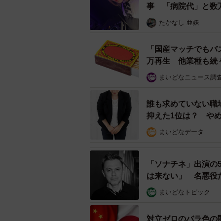
事 「病院代」と数
たかなし 亜妖
「国産マッチでもバ
万再生 他業種も続
まいどなニュース調
誰も求めていない職
抑えた1位は？ や
まいどなデータ
「ソナチネ」出演の
は来ない」 名悪役
まいどなトピック
対立ゼロのバラ色の