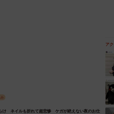
ります。これは従業員にとって不利益になりかねませ
えば良いという単純な話ではなく、安易に連絡をするこ
ことを、しっかり認識しておく必要があります。
会保険労務士／こころ社労士事務所代表
整備や評価制度の構築、障害者雇用や同一労働同一賃金
に豊かになる職場づくりを力強くサポート。ネットニュ
アク
ら、SNSでは「#ラーメン社労士」として情報発信を
門家として信頼を得ている。
組み
らけ ネイルも折れて超悲惨 ケガが絶えない夜のお仕