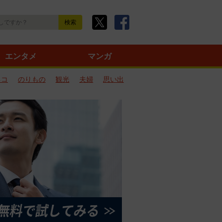
エンタメ
マンガ
ネコ
のりもの
観光
夫婦
思い出