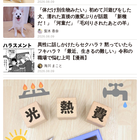
「息子を一人にしてきたんです、帰らない
と」 施設に入った90歳母、障害のある60歳次
男との暮らしは行き詰まり…【司法書士の現場
から】
山下 静香
2026.08.08
京都の百貨店が開催のお化け屋敷のお化けにモ
デルがいる 比叡山延暦寺の僧侶が語る伝説と
は
浅井 佳穂
2026.08.08
熊本地震でペット同伴の避難を諦める人に胸を
痛め… 被災ペットの受け入れ先をアプリに表
示する「動物避難所マップ」が始動
平藤 清刀
2026.08.08
原則ゆるっと週3勤務 カード支払い日直前は
鬼出勤 借金に追われる風俗嬢 それでも足り
ない場合は朝までガールズバー副業【現役キャ
ストに取材】
たかなし 亜妖
2026.08.08