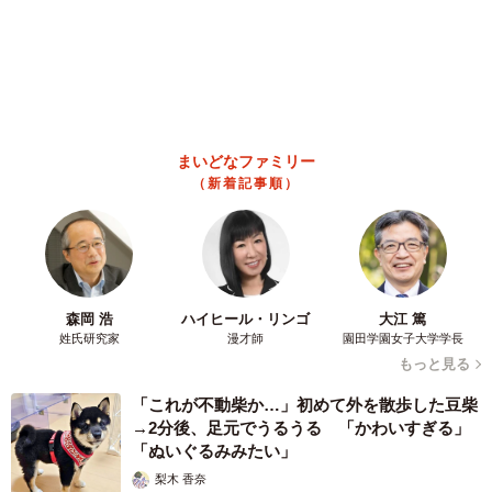
補助があっても約9割が「夏の電気・ガス代は重い」と回答…猛
暑でも「冷房を控える」人が7割超に
まいどなデータ
2026.08.08
「だんだん時代劇俳優みたく…」国民的バンド
の55歳ボーカリスト 競馬界の57歳レジェンド
らとの「夏祭り満喫ショット」に驚きの声続々
まいどなトピック
2026.08.08