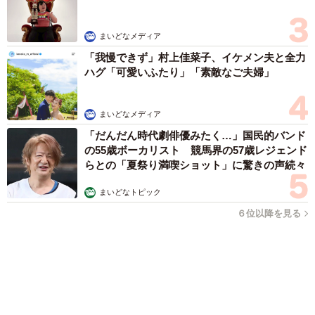
森岡 浩
ハイヒール・リンゴ
大江 篤
姓氏研究家
漫才師
園田学園女子大学学長
もっと見る
「これが不動柴か…」初めて外を散歩した豆柴
→2分後、足元でうるうる 「かわいすぎる」
「ぬいぐるみみたい」
梨木 香奈
2026.08.09
「体だけ別生物みたい」初めて川遊びをした
犬、濡れた直後の激変ぶりが話題 「新種
だ！」「河童だ」「毛刈りされたあとの羊」
梨木 香奈
2026.08.09
異性に話しかけたらセクハラ？ 黙っていたら
フキハラ？ 「最近、生きるの難しい」令和の
職場で悩む上司【漫画】
海川 まこと
2026.08.09