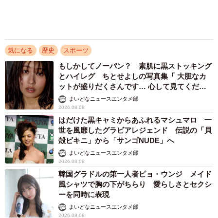
割 信頼できるサイト・怪しいサイトの判断基
準とは？
まいどなニュース情報部
2026.08.08
アクセスランキング
「お前さえいなければ金賞取れてた！」高校時
代の演奏会がトラウマ……責められた学生は楽
器修理職人に 10年後再会した因縁の相手から