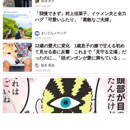
2026.08.08
お盆明けは介護相談が3割増加 帰省時に確認
したい「離れて暮らす親の異変」チェックポイ
ントは？
まいどなニュース情報部
2026.08.08
両親は「東京キッド」の看板役者 ライダー演
じた42歳元俳優が再婚妻との「ウエディングフ
ォト」計画を明言 「センスあるカメラマン求
む」
まいどなトピック
2026.08.08
ITエンジニアがAIとつくる家庭菜園 ローカル
LLMのゆるふわAIたちとお話しながら開墾して
みたら… 夢の「スマートな菜園生活」実現な
るか
井二 かける
2026.08.08
プチバズしたママ友とのLINEスクショ うっ
かり電話番号を流出させちゃった！ 激怒する
友人 慰謝料の相場はいくらですか【弁護士が
解説】
長澤 芳子