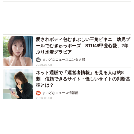
思わぬ申し出【漫画】
海川 まこと
「この人しかいない」26歳差の“年の差婚”をし
た夫婦 出会いは？反対する声はなかった？
今の思いを聞いた
古川 諭香
「ウソだろ」体重130kgの女性芸人オダウエダ
植田 大学時代のほっそり姿に「マジで」
まいどなメディア
「我慢できず」村上佳菜子、イケメン夫と全力
ハグ「可愛いふたり」「素敵なご夫婦」
まいどなメディア
「だんだん時代劇俳優みたく…」国民的バンド
の55歳ボーカリスト 競馬界の57歳レジェンド
らとの「夏祭り満喫ショット」に驚きの声続々