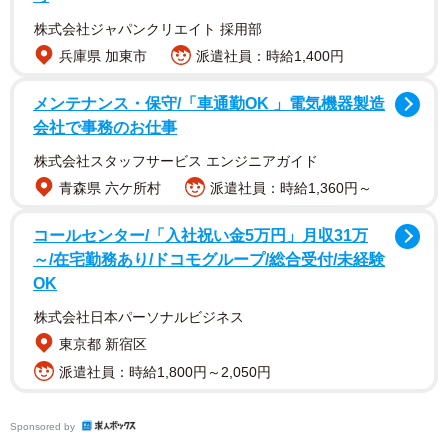
が、本家や宗家とは違うという意味合いである。
株式会社ジャパンクリエイト 採用部
兵庫県 加東市
派遣社員：時給1,400円
「苫」を「笘」に変えても発音は同じ「みとま」なので、
日常生活では同じ一族と認識される。さらに「苫」と
メンテナンス・保守/「車通勤OK 」電気機器製造
会社で事務のお仕事
「笘」は見た目も似ており、漢字で書いても同族だろうと
いうことは類推できる。
株式会社スタッフサービス エンジニアガイド
青森県 六ケ所村
派遣社員：時給1,360円～
では、元になった「三苫」のルーツは何かというと、福岡
コールセンター/「入社祝い金5万円」月収31万
市東区にある「三苫」という地名である。
～/在宅勤務あり/ドコモグループ/総合受付/未経験
OK
ここをルーツとして「三苫」という名字が生まれ、そこか
株式会社日本パーソナルビジネス
ら分家した一族が「三笘」を名乗ったものだろう。
東京都 新宿区
現在、「三苫」は福岡市西区と糸島市に集中しており、大
派遣社員：時給1,800円～2,050円
分県日田市にもある。一方「三笘」は日田市に最も多く、
福岡県で生まれた「三苫」が、日田に転じて次第に「三
Sponsored by