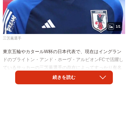
1/1
三笘薫選手
東京五輪やカタールW杯の日本代表で、現在はイングラン
ドのブライトン・アンド・ホーヴ・アルビオンFCで活躍し
ているサッカーの三笘薫選手の存在によってすっかり有名
になった「三笘」という名字。多くの人にとっては三笘選
続きを読む
手で初めて見た名字だったのではないだろうか。
そもそもこの「笘」（竹冠）という漢字も、北海道苫小牧
市の「苫」（こちらは草冠）とは違い、見慣れない漢字で
ある。往年のプロ野球選手、笘篠兄弟で見たことがあると
いう人がいるくらいではないか。