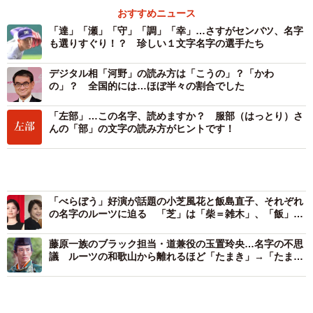
笘」に転じたことがわかる。三笘薫選手も祖父母は日田市
おすすめニュース
出身とのこと。
「達」「瀬」「守」「調」「幸」…さすがセンバツ、名字
も選りすぐり！？ 珍しい１文字名字の選手たち
因みに「苫（とま）」とは菅（すげ）や茅を編んで、小屋
デジタル相「河野」の読み方は「こうの」？「かわ
の屋根や船の上部などの覆いとして使用したもののこと。
の」？ 全国的には…ほぼ半々の割合でした
一方「笘」は音読みが「セン」と「チョウ」、訓読みは
「左部」…この名字、読めますか？ 服部（はっとり）さ
「ふだ」「むち」で、「とま」という読み方はない。つま
んの「部」の文字の読み方がヒントです！
り、「苫」と「笘」は似ているだけで意味が違う別の漢字
である。
「べらぼう」好演が話題の小芝風花と飯島直子、それぞれ
の名字のルーツに迫る 「芝」は「柴＝雑木」、「飯」は
「結い」「良い」に由来する説
しかし、「さいとう」という名字は「斎藤」と「斉藤」の
藤原一族のブラック担当・道兼役の玉置玲央…名字の不思
両方多いが、本来「斉」は「せい」と読む別の漢字で「さ
議 ルーツの和歌山から離れるほど「たまき」→「たまお
い」とは読まないにも関わらず広く「斉藤（さいとう）」
き」に
として使用されているように、名字では似ている漢字で代
用することは多い。
気になる
歴史
スポーツ
もしかしてノーパン？ 素肌に黒ストッキング