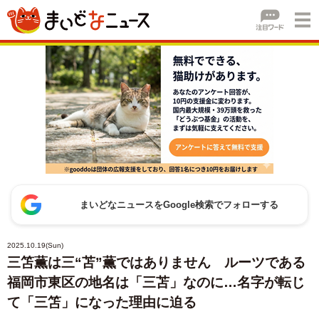
まいどなニュースをGoogle検索でフォローする
2025.10.19(Sun)
三笘薫は三“苫”薫ではありません ルーツである
福岡市東区の地名は「三苫」なのに…名字が転じ
て「三笘」になった理由に迫る