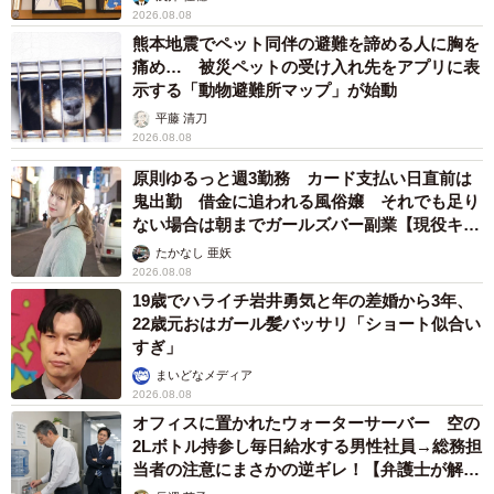
何かと人に舐められた黒髪時代 30代後半で金髪デビューした
ら…人生が激変！【漫画】
海川 まこと
2026.08.08
夫はマイファスHiro、義父母も義兄も超有名歌
手の28歳モデル兼俳優が第1子出産を報告「母
子ともに健康…日々、大切に過ごしたい」
まいどなトピック