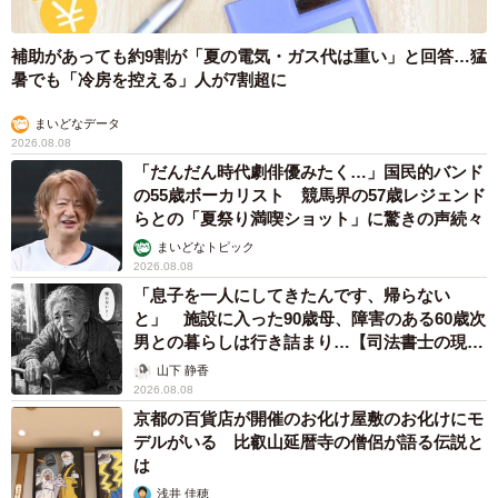
19歳でハライチ岩井勇気と年の差婚から3年、
22歳元おはガール髪バッサリ「ショート似合い
すぎ」
まいどなメディア
2026.08.08
オフィスに置かれたウォーターサーバー 空の
2Lボトル持参し毎日給水する男性社員→総務担
当者の注意にまさかの逆ギレ！【弁護士が解
説】
長澤 芳子
2026.08.08
「我慢できず」村上佳菜子、イケメン夫と全力
ハグ「可愛いふたり」「素敵なご夫婦」
まいどなメディア
2026.08.08
12歳の愛犬に変化 1歳息子の膝で甘える初め
て見せる姿に反響 これまで「見守る立場」だ
ったのに…「頭ポンポンが愛に満ちている」
「尊…」
梨木 香奈
2026.08.08