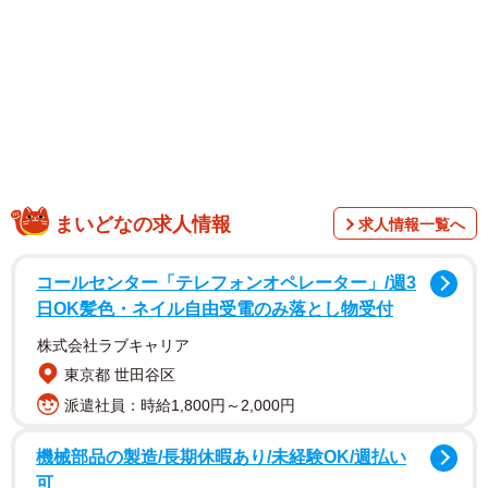
まいどなの求人情報
求人情報一覧へ
コールセンター「テレフォンオペレーター」/週3
日OK髪色・ネイル自由受電のみ落とし物受付
実は「三笘」という名字は、「三苫」から漢字が変化した
株式会社ラブキャリア
ものである。
東京都 世田谷区
派遣社員：時給1,800円～2,000円
江戸時代以前は、分家したり、別の地域に移り住んだりし
た際に、名字の漢字や読み方を少しだけ変えるというのは
機械部品の製造/長期休暇あり/未経験OK/週払い
ごく一般的に行われていた。これは、同じ一族ではある
可