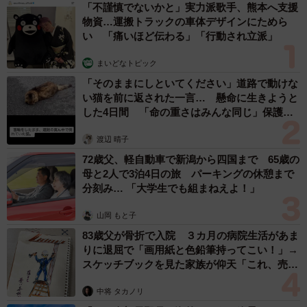
「不謹慎でないかと」実力派歌手、熊本へ支援
物資…運搬トラックの車体デザインにためら
い 「痛いほど伝わる」「行動され立派」
まいどなトピック
「そのままにしといてください」道路で動けな
い猫を前に返された一言… 懸命に生きようと
した4日間 「命の重さはみんな同じ」保護団
体代表の訴え
渡辺 晴子
72歳父、軽自動車で新潟から四国まで 65歳の
母と2人で3泊4日の旅 パーキングの休憩まで
分刻み… 「大学生でも組まねえよ！」
山岡 もと子
83歳父が骨折で入院 ３カ月の病院生活があま
りに退屈で「画用紙と色鉛筆持ってこい！」→
スケッチブックを見た家族が仰天「これ、売れ
ますよ…」
中将 タカノリ