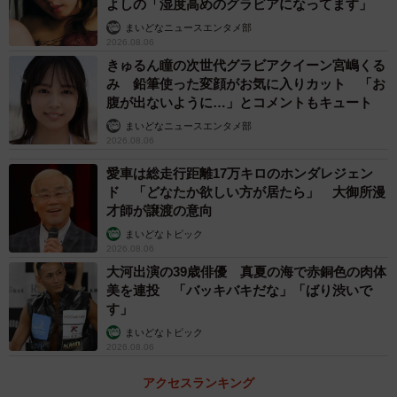
よしの「湿度高めのグラビアになってます」
まいどなニュースエンタメ部
2026.08.06
きゅるん瞳の次世代グラビアクイーン宮嶋くる
み 鉛筆使った変顔がお気に入りカット 「お
腹が出ないように…」とコメントもキュート
まいどなニュースエンタメ部
2026.08.06
愛車は総走行距離17万キロのホンダレジェン
ド 「どなたか欲しい方が居たら」 大御所漫
才師が譲渡の意向
まいどなトピック
2026.08.06
大河出演の39歳俳優 真夏の海で赤銅色の肉体
美を連投 「バッキバキだな」「ばり渋いで
す」
まいどなトピック
2026.08.06
アクセスランキング