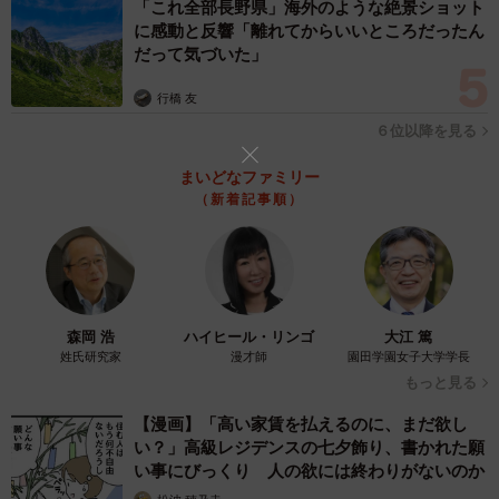
「これ全部長野県」海外のような絶景ショット
に感動と反響「離れてからいいところだったん
だって気づいた」
行橋 友
６位以降を見る
まいどなファミリー
（新着記事順）
森岡 浩
ハイヒール・リンゴ
大江 篤
姓氏研究家
漫才師
園田学園女子大学学長
もっと見る
【漫画】「高い家賃を払えるのに、まだ欲し
い？」高級レジデンスの七夕飾り、書かれた願
い事にびっくり 人の欲には終わりがないのか