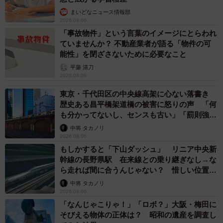
まいどなニュース情報部
2026.08.06
「事故物件」という言葉のイメージにとらわれ
ていませんか？ 不動産業者が語る「物件の可
能性」を閉ざさないために必要なこと
平藤 清刀
2026.08.06
東京・千代田区の中央線高架に心ない落書き
歴史ある昌平橋架道橋の被害に怒りの声 「何
も分かってないし、センスも古い」「罰則強化
して」
中将 タカノリ
2026.08.06
もしかすると「下山ダッシュ」 リニア中央新
幹線の長野県駅 在来線との乗り継ぎなし→な
ら走れば間に合うんじゃない？ 惜しい位置関
係が反響
中将 タカノリ
2026.08.06
「なんじゃこりゃ！」「ロボ？」大阪・梅田に
そびえる物体の正体は？ 昭和の遺産を調査し