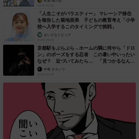
松波 穂乃圭
2026.08.06
「人生こそがバラエティー」 マレーシア移住
を報告した菊地亜美 子どもの教育考え「小学
校へ入学するこのタイミングで挑戦」
まいどなトピック
2026.08.06
京都駅をぶらぶら→ホームの隅に何やら「ドロ
ン」のポーズをする忍者 この暑い中いったい
なぜ？ 近づいてみたら… 「見つかるなんて
未熟」
中将 タカノリ
2026.08.06