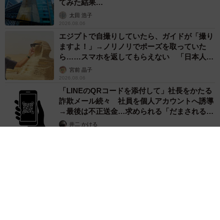
てみた結果…
太田 浩子
2026.08.06
エジプトで自撮りしていたら、ガイドが「撮り
ますよ！」→ノリノリでポーズを取っていた
ら……スマホを返してもらえない 「日本人は
カモ代表かも」「私は6時間で3万円払った」
宮前 晶子
2026.08.06
「LINEのQRコードを添付して」社長をかたる
詐欺メール続々 社員を個人アカウントへ誘導
→最後は不正送金…求められる「だまされる前
提」の対策
井二 かける
2026.08.06