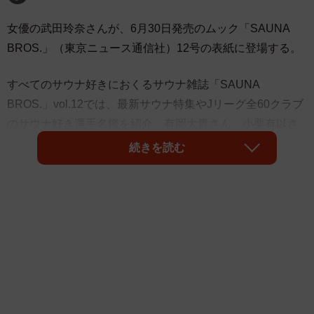
女優の武田玲奈さんが、6月30日発売のムック「SAUNA
BROS.」（東京ニュース通信社）12号の表紙に登場する。
すべてのサウナ好きにおくるサウナ雑誌「SAUNA
BROS.」vol.12では、最新サウナ特集やJリーグ全60クラブ
のサウナ好き選手名鑑を紹介。有岡大貴さん、小栗有以さ
ん、長田庄平さんらも登場します。
続きを読む
武田さんが訪れたのは、3月28日にオープンした注目のサウ
ナ「サウナメッツァ大井町トラックス」（東京）。大井町
駅の新設された改札から直結する「OIMACHI TRACKS」の
4階に誕生。路面電車の車内をイメージしたサウナ室や、ハ
ーブの香りを楽しめるサウナ室など、日常のふとした合間
で過ごす、特別な時間過ごす様子をリポートします。