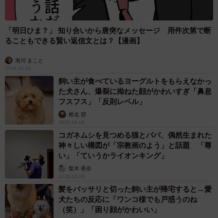
「明日ひま？」 知り合いから唐突なメッセージ 用件次第で断
ることもできる賢い返信文とは？【漫画】
海川 まこと
2026.08.06
飼い主が食べているヨーグルトをもらえなかっ
た犬さん、爆裂に拗ねた顔がかわいすぎ「鼻息
フスフス」「反則レベル」
椎名 碧
2026.08.06
コガネムシを見つめる猫とパパ、偶然生まれた
神々しい構図が「宗教画のよう」と話題 「尊
い」「ていうかライオンキング」
梨木 香奈
2026.08.06
髪をバッサリと切った飼い主が帰宅すると→愛
犬たちの反応に「ワンコ様でも戸惑うのね
（笑）」「困り顔がかわいい」