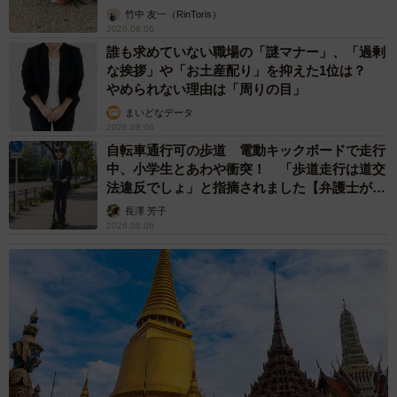
竹中 友一（RinToris）
2026.08.06
誰も求めていない職場の「謎マナー」、「過剰
な挨拶」や「お土産配り」を抑えた1位は？
やめられない理由は「周りの目」
まいどなデータ
2026.08.06
自転車通行可の歩道 電動キックボードで走行
中、小学生とあわや衝突！ 「歩道走行は道交
法違反でしょ」と指摘されました【弁護士が解
説】
長澤 芳子
2026.08.06