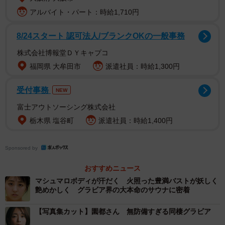
アルバイト・パート：時給1,710円
8/24スタート 認可法人/ブランクOKの一般事務
株式会社博報堂ＤＹキャプコ
福岡県 大牟田市
派遣社員：時給1,300円
受付事務
NEW
富士アウトソーシング株式会社
栃木県 塩谷町
派遣社員：時給1,400円
Sponsored by
おすすめニュース
マシュマロボディが汗だく 火照った豊満バストが妖しく
艶めかしく グラビア界の大本命のサウナに密着
【写真集カット】園都さん 無防備すぎる同棲グラビア