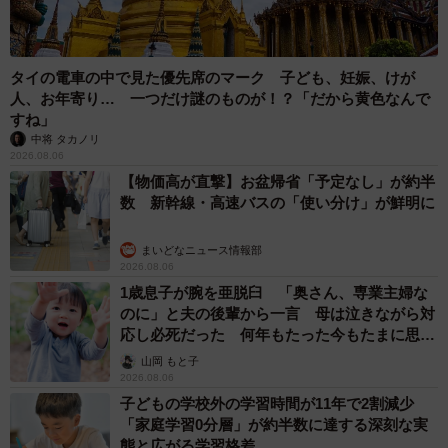
タイの電車の中で見た優先席のマーク 子ども、妊娠、けが
人、お年寄り… 一つだけ謎のものが！？「だから黄色なんで
すね」
中将 タカノリ
2026.08.06
【物価高が直撃】お盆帰省「予定なし」が約半
数 新幹線・高速バスの「使い分け」が鮮明に
まいどなニュース情報部
2026.08.06
1歳息子が腕を亜脱臼 「奥さん、専業主婦な
のに」と夫の後輩から一言 母は泣きながら対
応し必死だった 何年もたった今もたまに思い
出し…
山岡 もと子
2026.08.06
子どもの学校外の学習時間が11年で2割減少
「家庭学習0分層」が約半数に達する深刻な実
態と広がる学習格差