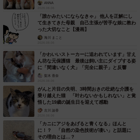
ANNA
2026.08.06
「誰かみたいにならなきゃ」 他人を正解にし
て生きてきた母親 自己主張が苦手な娘に教わ
った大切なこと【漫画】
海川 まこと
2026.08.06
「かわいいストーカーに追われています」甘え
ん坊な元保護猫 最後は飼い主にダイブする姿
に「間違いなく犬」「完全に親子」と反響
梨木 香奈
2026.08.06
がんと片目の失明、3時間おきの壮絶な介護を
乗り越えた猫 「叶わないかもしれない」と覚
悟した19歳の誕生日を迎えて感動
古川 諭香
2026.08.06
「カニにアジをあげると青くなる」ほんと
に！？ 「自然の染色技術が凄い」と話題に
その理由とは…？