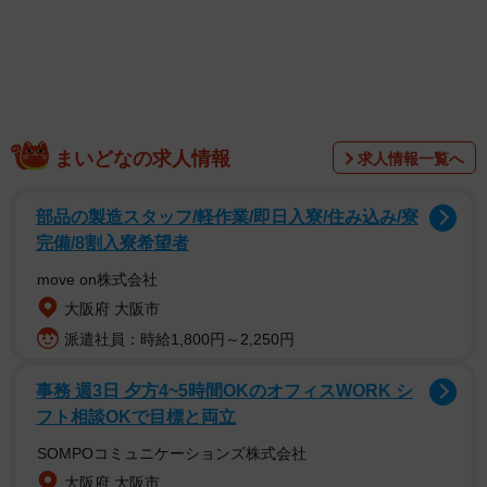
【武田玲奈さんプロフィール】
1997年7月27日生まれ。福島県出身。2014年に
「Popteen」レギュラーモデルとしてデビュー。翌2015年
には「暗殺教室」で映画デビュー、「監獄学園-プリズンス
クール-」でドラマデビューを果たす。2023年からは福島県
いわき市の観光や食の魅力を発信する「いわきツーリズム
まいどなの求人情報
求人情報一覧へ
推進匿名部長」を務める。
部品の製造スタッフ/軽作業/即日入寮/住み込み/寮
完備/8割入寮希望者
move on株式会社
大阪府 大阪市
派遣社員：時給1,800円～2,250円
事務 週3日 夕方4~5時間OKのオフィスWORK シ
フト相談OKで目標と両立
SOMPOコミュニケーションズ株式会社
大阪府 大阪市