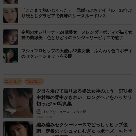
「ここまで脱いじゃった」 元崖っぷちアイドル 13年ぶ
り袋とじグラビアで真珠のシースルードレス
令和のオシリーナ・24歳美女 スレンダーボディが描く女
神の曲線美 色とりどりのランジェリービキニで魅了
マシュマロヒップの天使は32歳女優 ふんわり色白ボディ
のセクシーショットを公開
エンタメ
気になる
夕日を浴びて振り返る姿は女神のよう STU48
中村舞の背中がきれい ロングヘアをバッサリ
切った2nd写真集
まいどなニュースエンタメ部
2026.08.06
編み編みセクシーレースでどっしりヒップ強
調 定番のマシュマロむぎゅっポーズ ちとせ