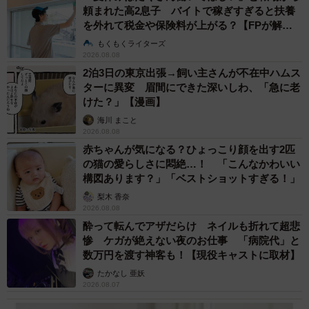
頼まれた高2息子 バイトで稼ぎすぎると扶養
を外れて税金や保険料が上がる？【FPが解
説】
もくもくライターズ
2026.08.08
2泊3日の東京出張→飼い主さんが不在中ハムス
ターに異変 眉間にできた深いしわ、「急に老
けた？」【漫画】
海川 まこと
2026.08.08
赤ちゃんが気になる？ひょっこり顔を出す2匹
の猫の愛らしさに悶絶…！ 「こんなかわいい
構図あります？」「ベストショットすぎる！」
梨木 香奈
2026.08.08
酔って転んでアザだらけ ネイルも折れて超悲
惨 ケガが絶えない夜のお仕事 「病院代」と
数万円を渡す神客も！【現役キャストに取材】
たかなし 亜妖
2026.08.07