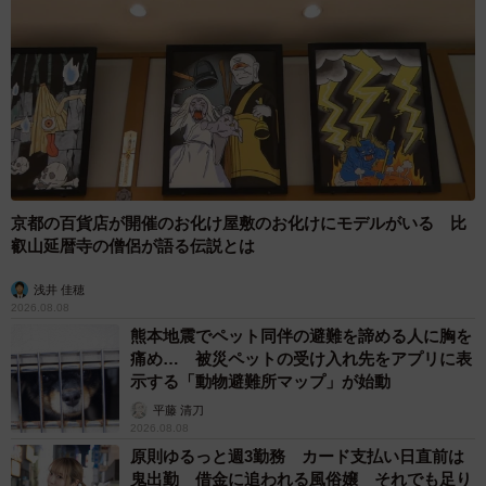
京都の百貨店が開催のお化け屋敷のお化けにモデルがいる 比
叡山延暦寺の僧侶が語る伝説とは
浅井 佳穂
2026.08.08
熊本地震でペット同伴の避難を諦める人に胸を
痛め… 被災ペットの受け入れ先をアプリに表
示する「動物避難所マップ」が始動
平藤 清刀
2026.08.08
原則ゆるっと週3勤務 カード支払い日直前は
鬼出勤 借金に追われる風俗嬢 それでも足り