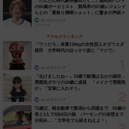
「だんだん時代劇俳優みたく…」国民的バンド
の55歳ボーカリスト 競馬界の57歳レジェンド
らとの「夏祭り満喫ショット」に驚きの声続々
まいどなトピック
2026.08.08
アクセスランキング
「ウソだろ」体重130kgの女性芸人オダウエダ
植田 大学時代のほっそり姿に「マジで」
まいどなメディア
「化けましたね～」10歳で綾瀬はるかの娘役→
雰囲気ガラリの18歳に成長 「メイクで雰囲気
が」「宝塚に入れそう」
まいどなメディア
72歳父、軽自動車で新潟から四国まで 65歳の
母と2人で3泊4日の旅 パーキングの休憩まで
分刻み… 「大学生でも組まねえよ！」