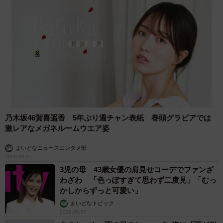
乃木坂46賀喜遥香 5年ぶり週チャン表紙 巻頭グラビアでは
激レアなメガネルームウエア姿
まいどなニュースエンタメ部
2026.08.07
3児の母 43歳女優の肩見せコーデでファンざ
わざわ 「色っぽすぎて思わず二度見」「むっ
かしからずっと可愛い」
まいどなトピック
2026.08.07