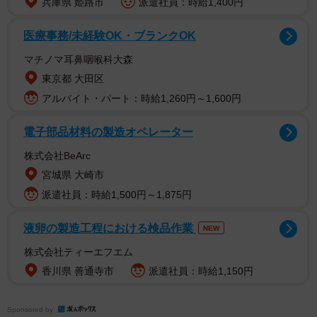
兵庫県 姫路市
派遣社員：時給1,400円
医療事務/未経験OK・ブランクOK
【福井梨莉華さんプロフィール】
マチノマ耳鼻咽喉科大森
ふくい・りりか 2005年1月12日生まれ 岐阜県出身 ス
東京都 大田区
リーサイズ：B90 W59 H86 血液型：O型 ドラマ『しあ
アルバイト・パート：時給1,260円～1,600円
わせは食べて寝て待て』、『おいち不思議がたり』
電子部品材料の製造オペレーター
（NHK）、映画『ソーゾク』などで女優として活躍。2024
年からグラビアで各誌の表紙を飾る。1st写真集『あいの道
株式会社BeArc
しるべ』（講談社）が発売中。公式X：@fukuiririka 公式
宮城県 大崎市
Instagram：@fukuiririka
派遣社員：時給1,500円～1,875円
液卵の製造工程における検品作業
NEW
株式会社ティーエフエム
香川県 善通寺市
派遣社員：時給1,150円
Sponsored by