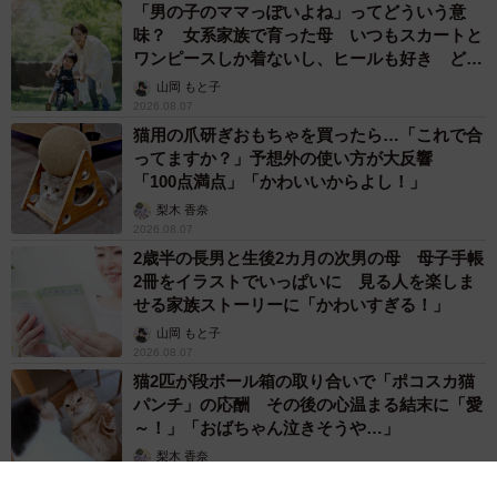
「男の子のママっぽいよね」ってどういう意
味？ 女系家族で育った母 いつもスカートと
ワンピースしか着ないし、ヒールも好き どの
へんが…
山岡 もと子
2026.08.07
猫用の爪研ぎおもちゃを買ったら…「これで合
ってますか？」予想外の使い方が大反響
「100点満点」「かわいいからよし！」
梨木 香奈
2026.08.07
2歳半の長男と生後2カ月の次男の母 母子手帳
2冊をイラストでいっぱいに 見る人を楽しま
せる家族ストーリーに「かわいすぎる！」
山岡 もと子
2026.08.07
猫2匹が段ボール箱の取り合いで「ポコスカ猫
パンチ」の応酬 その後の心温まる結末に「愛
～！」「おばちゃん泣きそうや…」
梨木 香奈
2026.08.07