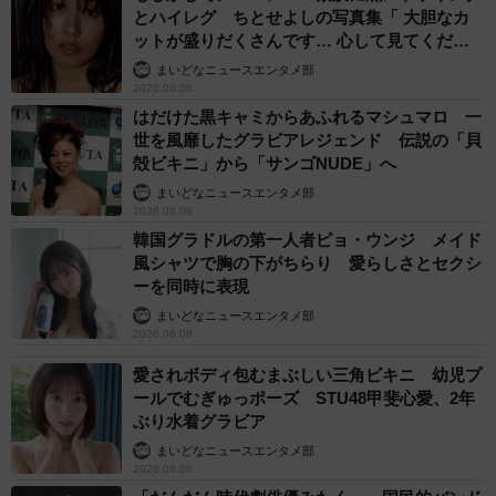
とハイレグ ちとせよしの写真集「 大胆なカ
ットが盛りだくさんです… 心して見てくださ
い」
まいどなニュースエンタメ部
2026.08.08
はだけた黒キャミからあふれるマシュマロ 一
世を風靡したグラビアレジェンド 伝説の「貝
殻ビキニ」から「サンゴNUDE」へ
まいどなニュースエンタメ部
2026.08.08
韓国グラドルの第一人者ピョ・ウンジ メイド
風シャツで胸の下がちらり 愛らしさとセクシ
ーを同時に表現
まいどなニュースエンタメ部
2026.08.08
愛されボディ包むまぶしい三角ビキニ 幼児プ
ールでむぎゅっポーズ STU48甲斐心愛、2年
ぶり水着グラビア
まいどなニュースエンタメ部
2026.08.08