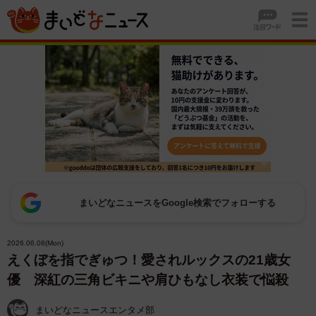
まいどなニュースをGoogle検索でフォローする
2026.06.08(Mon)
えくぼを指でぎゅつ！愛されルックスの21歳女
優 深紅の三角ビキニや肩ひもなし衣装で悩殺
まいどなニュースエンタメ部