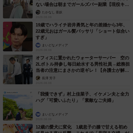
ない場合は朝までガールズバー副業【現役キャ
ストに取材】
たかなし 亜妖
2026.08.08
19歳でハライチ岩井勇気と年の差婚から3年、
22歳元おはガール髪バッサリ「ショート似合い
すぎ」
まいどなメディア
2026.08.08
オフィスに置かれたウォーターサーバー 空の
2Lボトル持参し毎日給水する男性社員→総務担
当者の注意にまさかの逆ギレ！【弁護士が解
説】
長澤 芳子
2026.08.08
「我慢できず」村上佳菜子、イケメン夫と全力
ハグ「可愛いふたり」「素敵なご夫婦」
まいどなメディア
2026.08.08
12歳の愛犬に変化 1歳息子の膝で甘える初め