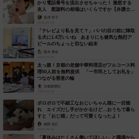
かり電話番号を流出させちゃった！ 激怒する
友人 慰謝料の相場はいくらですか【弁護士が
解説】
長澤 芳子
2026.08.08
「テレビより私を見て？」パパの目の前に陣取
る犬に1.4万いいね あまりにも健気な熱烈ア
ピールのちょっと切ない結末
梨木 香奈
2026.08.08
太っ腹！京都の老舗中華料理店がフルコース料
理50人前を無料提供 「一市民としてお礼を」
つながる善意の輪
京都新聞社
2026.08.08
ボロボロで不細工なおじいちゃん猫に一目惚
れ エイズだし手がかかるけど…おうちで暮ら
すと「おじ猫」だって可愛くなったよ！
鶴野 浩己
2026.08.08
「夏休みはたくさん働いてほしい」と職場から