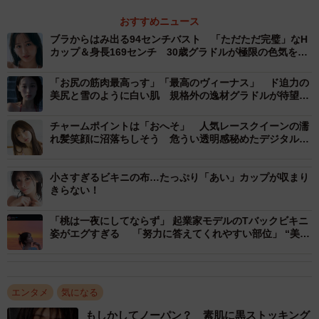
おすすめニュース
ブラからはみ出る94センチバスト 「ただただ完璧」なH
カップ＆身長169センチ 30歳グラドルが極限の色気を表
現
「お尻の筋肉最高っす」「最高のヴィーナス」 ド迫力の
美尻と雪のように白い肌 規格外の逸材グラドルが待望の
1st写真集を報告
チャームポイントは「おへそ」 人気レースクイーンの濡
れ髪笑顔に沼落ちしそう 危うい透明感秘めたデジタル写
真集
小さすぎるビキニの布…たっぷり「あい」カップが収まり
きらない！
「桃は一夜にしてならず」 起業家モデルのTバックビキニ
姿がエグすぎる 「努力に答えてくれやすい部位」 “美尻
理論”にファン納得
エンタメ
気になる
もしかしてノーパン？ 素肌に黒ストッキング