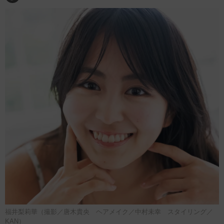
福井梨莉華（撮影／唐木貴央 ヘアメイク／中村未幸 スタイリング／
KAN）