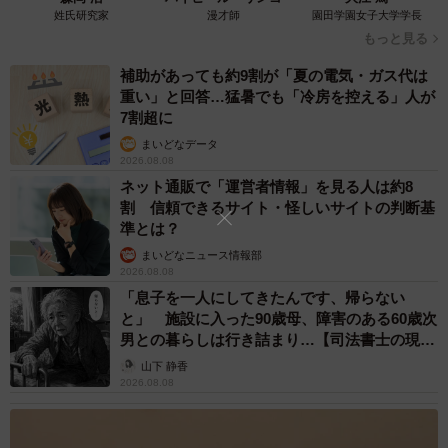
姓氏研究家
漫才師
園田学園女子大学学長
もっと見る
補助があっても約9割が「夏の電気・ガス代は
重い」と回答…猛暑でも「冷房を控える」人が
7割超に
まいどなデータ
2026.08.08
ネット通販で「運営者情報」を見る人は約8
割 信頼できるサイト・怪しいサイトの判断基
準とは？
まいどなニュース情報部
2026.08.08
「息子を一人にしてきたんです、帰らない
と」 施設に入った90歳母、障害のある60歳次
男との暮らしは行き詰まり…【司法書士の現場
から】
山下 静香
2026.08.08