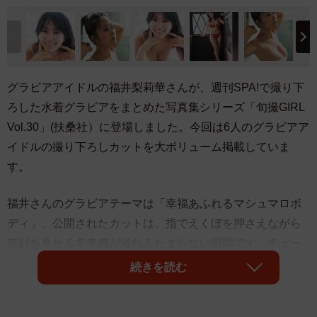
グラビアアイドルの福井梨莉華さんが、週刊SPA!で撮り下
ろした水着グラビアをまとめた写真集シリーズ「旬撮GIRL
Vol.30」(扶桑社）に登場しました。今回は6人のグラビアア
イドルの撮り下ろしカットを大ボリューム掲載していま
す。
福井さんのグラビアテーマは「幸福あふれるマシュマロボ
ディ」。公開されたカットは、指でえくぼを押さえながら
笑顔を見せる多幸感が溢れるたまらない瞬間です。チュー
ブトップビキニとお団子ヘアという最強コンボで撮られた
続きを読む
一枚では、いまにもこぼれそうなバストに胸がドキドキ。
レッド柄の三角ビキニでは、長くてすらっとした太ももラ