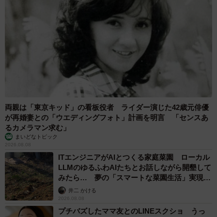
両親は「東京キッド」の看板役者 ライダー演じた42歳元俳優
が再婚妻との「ウエディングフォト」計画を明言 「センスあ
るカメラマン求む」
まいどなトピック
2026.08.08
ITエンジニアがAIとつくる家庭菜園 ローカル
LLMのゆるふわAIたちとお話しながら開墾して
みたら… 夢の「スマートな菜園生活」実現な
るか
井二 かける
2026.08.08
プチバズしたママ友とのLINEスクショ うっ