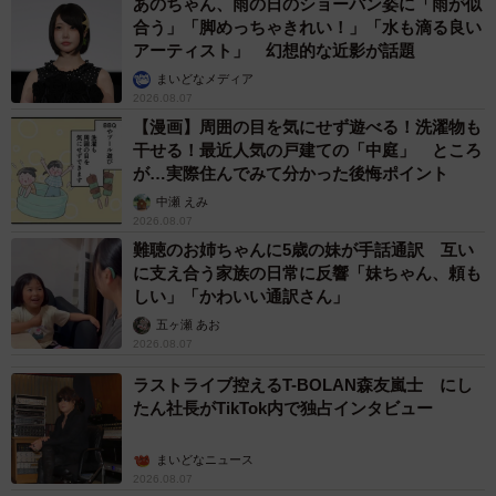
あのちゃん、雨の日のショーパン姿に「雨が似
合う」「脚めっちゃきれい！」「水も滴る良い
アーティスト」 幻想的な近影が話題
まいどなメディア
2026.08.07
【漫画】周囲の目を気にせず遊べる！洗濯物も
干せる！最近人気の戸建ての「中庭」 ところ
が…実際住んでみて分かった後悔ポイント
中瀬 えみ
2026.08.07
難聴のお姉ちゃんに5歳の妹が手話通訳 互い
に支え合う家族の日常に反響「妹ちゃん、頼も
しい」「かわいい通訳さん」
五ヶ瀬 あお
2026.08.07
ラストライブ控えるT-BOLAN森友嵐士 にし
たん社長がTikTok内で独占インタビュー
まいどなニュース
2026.08.07