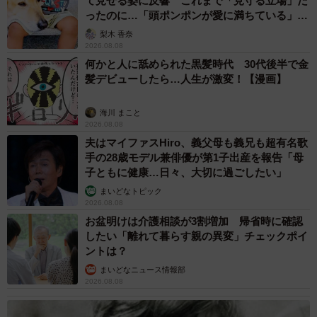
て見せる姿に反響 これまで「見守る立場」だ
ったのに…「頭ポンポンが愛に満ちている」
「尊…」
梨木 香奈
2026.08.08
何かと人に舐められた黒髪時代 30代後半で金
髪デビューしたら…人生が激変！【漫画】
海川 まこと
2026.08.08
夫はマイファスHiro、義父母も義兄も超有名歌
手の28歳モデル兼俳優が第1子出産を報告「母
子ともに健康…日々、大切に過ごしたい」
まいどなトピック
2026.08.08
お盆明けは介護相談が3割増加 帰省時に確認
したい「離れて暮らす親の異変」チェックポイ
ントは？
まいどなニュース情報部
2026.08.08