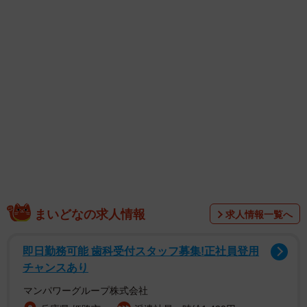
インと豊満バストで見る人を悩殺します。（撮影／唐木貴
央 ヘアメイク／中村未幸 スタイリング／KAN）
ほかにも、人気コスプレイヤーの伊織もえさん、バスケタ
レントとして活躍する「すみぽん」こと高倉菫さん、アイ
ドルグループ・delaの本多もかさん、アイドルグループ・
AND CaaaLLの豊田ルナさん、CYBERJAPAN DANCERS
のHARUKAさんが誌面を彩っています。
まいどなの求人情報
求人情報一覧へ
即日勤務可能 歯科受付スタッフ募集!正社員登用
チャンスあり
マンパワーグループ株式会社