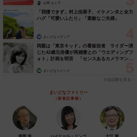
山岡 もと子
「我慢できず」村上佳菜子、イケメン夫と全力
ハグ「可愛いふたり」「素敵なご夫婦」
まいどなメディア
両親は「東京キッド」の看板役者 ライダー演
じた42歳元俳優が再婚妻との「ウエディングフ
ォト」計画を明言 「センスあるカメラマン求
む」
まいどなトピック
６位以降を見る
まいどなファミリー
（新着記事順）
森岡 浩
ハイヒール・リンゴ
大江 篤