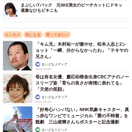
のむら みよ 2003年2月1日生まれ。愛知県一宮市出身。
まぶしいTバック 元SKE美女のビーチカットにドキッ
過激なひもビキニも
2016年、SKE48の8期生としてグループ加入。2021年、
SKE48 28thシングル「あの頃の君を見つけた」にて初の選
抜入り。2022年、AKB48グループ×Ray専属モデルオーデ
エンタメ
気になる
買ってみたい
ィションで ​ランキング1位となり、“Raygirl”として活動。
2025年、SKE48現役メンバーによるeスポーツチーム
「キム兄」木村祐一が激やせ、松本人志と2シ
ョット「一瞬、分からなかったわ」「テキヤの
「amshy（アムシー）」のメンバーに。SKE48の中心メン
兄さん」
バーとしてグループを牽引し、多数のファッションショー
まいどなメディア
に出演するスタイルの良さがSNSで「アイカツ体型」と話
2026.08.09
題に。今年活動10周年を迎える。ニックネーム：みよまる
母は有名女優、慶応幼稚舎出身CBCアナのノー
スリーブ姿「育ちの良さが表情に表れてる」
「天使の笑顔」
まいどなメディア
2026.08.09
「好奇心ハンパない」NHK気象キャスター、真
っ赤なワンピでミュージカル「愛の不時着」を
観劇 三山凌輝さんらポスターと記念撮影
まいどなトピック