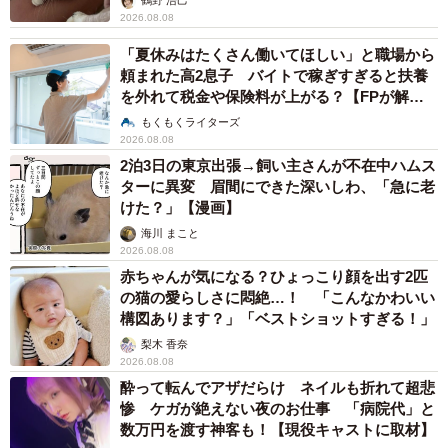
鶴野 浩己
2026.08.08
「夏休みはたくさん働いてほしい」と職場から
頼まれた高2息子 バイトで稼ぎすぎると扶養
を外れて税金や保険料が上がる？【FPが解
説】
もくもくライターズ
2026.08.08
2泊3日の東京出張→飼い主さんが不在中ハムス
ターに異変 眉間にできた深いしわ、「急に老
けた？」【漫画】
海川 まこと
2026.08.08
赤ちゃんが気になる？ひょっこり顔を出す2匹
の猫の愛らしさに悶絶…！ 「こんなかわいい
構図あります？」「ベストショットすぎる！」
梨木 香奈
2026.08.08
酔って転んでアザだらけ ネイルも折れて超悲
惨 ケガが絶えない夜のお仕事 「病院代」と
数万円を渡す神客も！【現役キャストに取材】