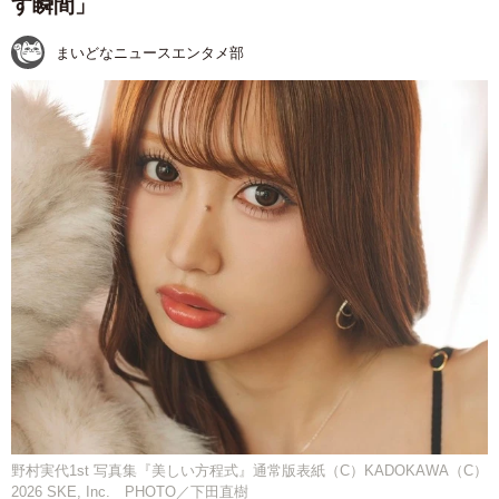
す瞬間」
まいどなニュースエンタメ部
野村実代1st 写真集『美しい方程式』通常版表紙（C）KADOKAWA（C）
2026 SKE, Inc. PHOTO／下田直樹