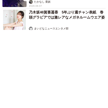
たかなし 亜妖
2026.08.07
乃木坂46賀喜遥香 5年ぶり週チャン表紙 巻
頭グラビアでは激レアなメガネルームウエア姿
まいどなニュースエンタメ部
2026.08.07
3児の母 43歳女優の肩見せコーデでファンざわざわ 「色っ
ぽすぎて思わず二度見」「むっかしからずっと可愛い」