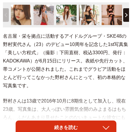
名古屋・栄を拠点に活動するアイドルグループ・SKE48の
野村実代さん（23）のデビュー10周年を記念した1st写真集
「美しい方程式」（撮影：下田直樹、税込3300円、発行：
KADOKAWA）が6月15日にリリース。表紙や先行カット、
帯コメントが公開されました。これまでグラビア活動をほ
とんど行ってこなかった野村さんにとって、初の本格的な
写真集です。
野村さんは13歳で2016年10月に8期生として加入し、現在
23歳。写真集は、大人っぽい雰囲気全開のみよまるはもち
ろん、ふだんあまり見せたことのないキュートな彼女にも
出会えるファン待望の一冊です。これまで封印していたグ
続きを読む