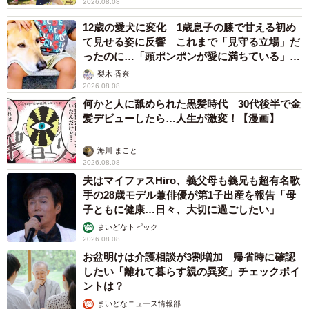
2026.08.08
12歳の愛犬に変化 1歳息子の膝で甘える初め
て見せる姿に反響 これまで「見守る立場」だ
ったのに…「頭ポンポンが愛に満ちている」
「尊…」
梨木 香奈
2026.08.08
何かと人に舐められた黒髪時代 30代後半で金
髪デビューしたら…人生が激変！【漫画】
海川 まこと
2026.08.08
夫はマイファスHiro、義父母も義兄も超有名歌
手の28歳モデル兼俳優が第1子出産を報告「母
子ともに健康…日々、大切に過ごしたい」
まいどなトピック
2026.08.08
お盆明けは介護相談が3割増加 帰省時に確認
したい「離れて暮らす親の異変」チェックポイ
ントは？
まいどなニュース情報部