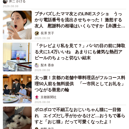
井二 かける
2026.08.08
プチバズしたママ友とのLINEスクショ うっ
かり電話番号を流出させちゃった！ 激怒する
友人 慰謝料の相場はいくらですか【弁護士が
解説】
長澤 芳子
2026.08.08
「テレビより私を見て？」パパの目の前に陣取
る犬に1.4万いいね あまりにも健気な熱烈ア
ピールのちょっと切ない結末
梨木 香奈
2026.08.08
太っ腹！京都の老舗中華料理店がフルコース料
理50人前を無料提供 「一市民としてお礼を」
つながる善意の輪
京都新聞社
2026.08.08
ボロボロで不細工なおじいちゃん猫に一目惚
れ エイズだし手がかかるけど…おうちで暮ら
すと「おじ猫」だって可愛くなったよ！