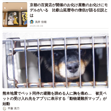
京都の百貨店が開催のお化け屋敷のお化けにモ
デルがいる 比叡山延暦寺の僧侶が語る伝説と
は
浅井 佳穂
2026.08.08
熊本地震でペット同伴の避難を諦める人に胸を痛め… 被災ペ
ットの受け入れ先をアプリに表示する「動物避難所マップ」が
始動
平藤 清刀