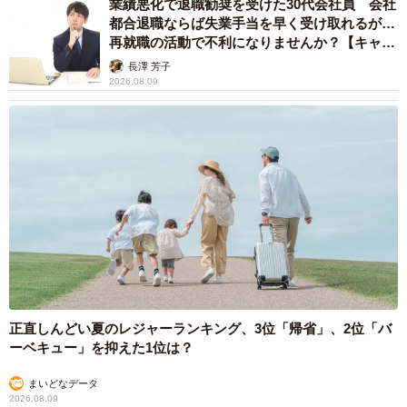
業績悪化で退職勧奨を受けた30代会社員 会社
都合退職ならば失業手当を早く受け取れるが…
再就職の活動で不利になりませんか？【キャリ
アカウンセラーが解説】
長澤 芳子
2026.08.09
正直しんどい夏のレジャーランキング、3位「帰省」、2位「バ
ーベキュー」を抑えた1位は？
まいどなデータ
2026.08.09