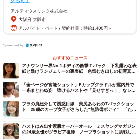
クも可」
めた全3種類です。
アルティウスリンク株式会社
大阪府 大阪市
野村さんは「アイドルになって10年。水着NGを貫き通して
アルバイト・パート / 契約社員：時給1,400円～
きた私が、こんなにも私をさらけ出す瞬間は後にも先にも
この一冊だけになると思います。
皆さんのおかげで今の若
Sponsored by
い私の姿を形に残せることが本当に幸せです。
一生の宝
物。きっと誰かのフェチに刺さる、そんなページがぎゅっ
おすすめニュース
アナウンサー界No.1ボディの衝撃Ｔバック 下乳露わな表
と詰まった、私にとって特別な一冊。あなたの特別にもな
紙と透けランジェリーの裏表紙 色気むき出しの初写真集
れますように」と喜びを語っています。
は過去最高露出
「全ページが官能ショット」Fカップグラドルが屋内外で
一糸まとわぬ姿 弾けるバストや「見せすぎっ！」なシー
秋元康氏は「最初は、そのスタイルに目を奪われる。で
スルードレス…最新写真集は限界ショットの乱れ打ち
も、知るほどに見えてくる。飾らない性格。夢に向かって
ブラの肩紐外して誘惑目線 美尻あらわのTバックショッ
進むまっすぐさ。そして気づけば、心も奪われる。この方
ト 28歳のカープ女子がさらした“無防備ボディ” 「たく
さんの初めてを一緒に感じて」
程式は手強い」とコメントを寄せています。
バストはみ出す素肌オーバーオール ミスヤングマガジン
の24歳女優がグラビア復帰 ノーブラショットに挑戦した
【野村実代さんプロフィル】
2nd写真集