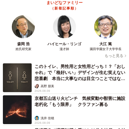
まいどなファミリー
（新着記事順）
森岡 浩
ハイヒール・リンゴ
大江 篤
姓氏研究家
漫才師
園田学園女子大学学長
もっと見る
このトイレ、男性用と女性用どっち！？「おし
ゃれ」で「格好いい」デザインが生む笑えない
悲喜劇 本当に大事なのは目立つことではな
く…
高野 朋美
2026.08.09
京都五山送り火ピンチ 気候変動や獣害に施設
老朽化「もう限界」 クラファン募る
浅井 佳穂
2026.08.09