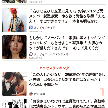
2026.08.09
「右ひじ左ひじ交互に見て♪」お笑いコンビ元
メンバー髪型激変 命を救う資格を取得「ええ
え！！すごすぎます！」→本名も明らかに
まいどなメディア
2026.08.09
もしかしてノーパン？ 素肌に黒ストッキング
とハイレグ ちとせよしの写真集「 大胆なカ
ットが盛りだくさんです… 心して見てくださ
い」
まいどなニュースエンタメ部
2026.08.08
アクセスランキング
「この人しかいない」26歳差の“年の差婚”をし
た夫婦 出会いは？反対する声はなかった？
今の思いを聞いた
古川 諭香
「お前さえいなければ金賞取れてた！」高校時
代の演奏会がトラウマ……責められた学生は楽