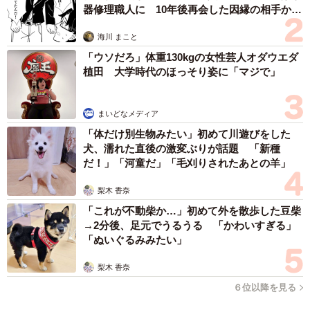
器修理職人に 10年後再会した因縁の相手から
思わぬ申し出【漫画】
海川 まこと
「ウソだろ」体重130kgの女性芸人オダウエダ
植田 大学時代のほっそり姿に「マジで」
まいどなメディア
「体だけ別生物みたい」初めて川遊びをした
犬、濡れた直後の激変ぶりが話題 「新種
だ！」「河童だ」「毛刈りされたあとの羊」
梨木 香奈
「これが不動柴か…」初めて外を散歩した豆柴
→2分後、足元でうるうる 「かわいすぎる」
「ぬいぐるみみたい」
梨木 香奈
６位以降を見る