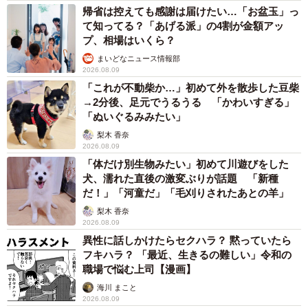
帰省は控えても感謝は届けたい…「お盆玉」っ
て知ってる？「あげる派」の4割が金額アッ
プ、相場はいくら？
まいどなニュース情報部
2026.08.09
「これが不動柴か…」初めて外を散歩した豆柴
→2分後、足元でうるうる 「かわいすぎる」
「ぬいぐるみみたい」
梨木 香奈
2026.08.09
「体だけ別生物みたい」初めて川遊びをした
犬、濡れた直後の激変ぶりが話題 「新種
だ！」「河童だ」「毛刈りされたあとの羊」
梨木 香奈
2026.08.09
異性に話しかけたらセクハラ？ 黙っていたら
フキハラ？ 「最近、生きるの難しい」令和の
職場で悩む上司【漫画】
海川 まこと
2026.08.09