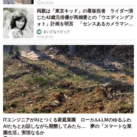
2026.08.08
両親は「東京キッド」の看板役者 ライダー演
じた42歳元俳優が再婚妻との「ウエディングフ
ォト」計画を明言 「センスあるカメラマン求
む」
まいどなトピック
2026.08.08
ITエンジニアがAIとつくる家庭菜園 ローカルLLMのゆるふわ
AIたちとお話しながら開墾してみたら… 夢の「スマートな菜
園生活」実現なるか