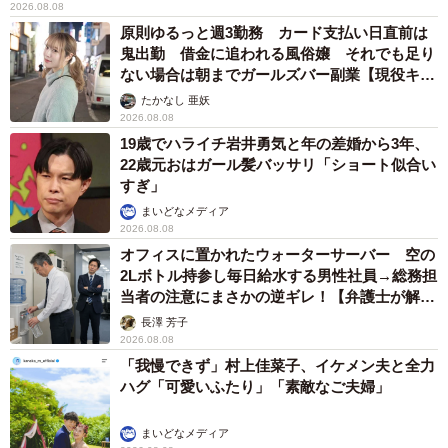
2026.08.08
原則ゆるっと週3勤務 カード支払い日直前は
鬼出勤 借金に追われる風俗嬢 それでも足り
ない場合は朝までガールズバー副業【現役キャ
ストに取材】
たかなし 亜妖
2026.08.08
19歳でハライチ岩井勇気と年の差婚から3年、
22歳元おはガール髪バッサリ「ショート似合い
すぎ」
まいどなメディア
2026.08.08
オフィスに置かれたウォーターサーバー 空の
2Lボトル持参し毎日給水する男性社員→総務担
当者の注意にまさかの逆ギレ！【弁護士が解
説】
長澤 芳子
2026.08.08
「我慢できず」村上佳菜子、イケメン夫と全力
ハグ「可愛いふたり」「素敵なご夫婦」
まいどなメディア