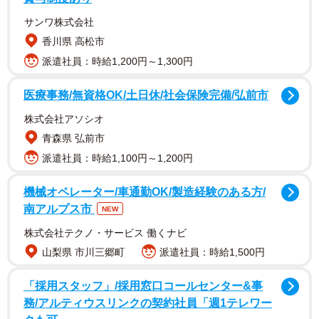
満載の内容です。
サンワ株式会社
香川県 高松市
派遣社員：時給1,200円～1,300円
医療事務/無資格OK/土日休/社会保険完備/弘前市
株式会社アソシオ
青森県 弘前市
派遣社員：時給1,100円～1,200円
機械オペレーター/車通勤OK/製造経験のある方/
南アルプス市
NEW
株式会社テクノ・サービス 働くナビ
通常版の表紙はブラックのランジェリーにファーのコート
山梨県 市川三郷町
派遣社員：時給1,500円
を持った姿で、彼女自身が表紙にしたいと希望。『美しい
方程式』というタイトルは、秋元康氏がみよまるの魅力を
「採用スタッフ」/採用窓口コールセンター&事
表現して名付けたものです。カバーは通常版のほか、セブ
務/アルティウスリンクの契約社員「週1テレワー
ンネットショッピング、HMV&BOOKS onlineの限定版を含