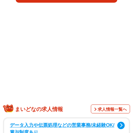
ラビアにも初挑戦。衣装のフィッティング直前まで「肌見
せは0.01ミリもしない！」と断言していた彼女が一転、
「今の若い私の姿を形に残せることが本当に幸せです」と
語るように、開放的な姿を惜しげもなく披露しています。
撮影地はタイ・プーケット。インフィニティプール付きの
ヴィラやパトンビーチに近いリゾートホテルにてロケを敢
行しました。先行カットは、彼女のペンライトカラーであ
る赤のランジェリーのバックショットや、赤いスカート
姿。さらに、バラを手に持った大人っぽい黒のランジェリ
ー、美しい谷間がちらりと覗く水色の水着、真っ白なワン
ピースを着てパトンビーチで戯れる様子です。この写真集
のためにみよまる自身がデザインし特注した、ピンクのア
イドル衣装を着用した姿も公開しています。「絶対にやっ
まいどなの求人情報
求人情報一覧へ
てみたかった」というヒョウ柄コスプレ、バラを浮かべた
データ入力や伝票処理などの営業事務/未経験OK/
バスシーンにも挑戦。ファンならずともたまらない特別感
賞与制度あり