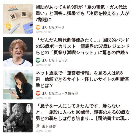
補助があっても約9割が「夏の電気・ガス代は
重い」と回答…猛暑でも「冷房を控える」人が
7割超に
まいどなデータ
2026.08.08
「だんだん時代劇俳優みたく…」国民的バンド
の55歳ボーカリスト 競馬界の57歳レジェンド
らとの「夏祭り満喫ショット」に驚きの声続々
まいどなトピック
2026.08.08
ネット通販で「運営者情報」を見る人は約8
割 信頼できるサイト・怪しいサイトの判断基
準とは？
まいどなニュース情報部
2026.08.08
「息子を一人にしてきたんです、帰らない
と」 施設に入った90歳母、障害のある60歳次
男との暮らしは行き詰まり…【司法書士の現場
から】
山下 静香
2026.08.08