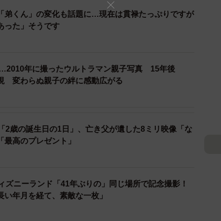
「弟くん」の変化も話題に…現在は貫禄たっぷりですが
あった」そうです
歳…2010年に撮ったウルトラマン親子写真 15年後
再現 変わらぬ親子の絆に感動広がる
「2歳の誕生日の1日」、亡き父が遺した8ミリ映像「な
「最高のプレゼント」
ディズニーランド「41年ぶりの」同じ場所で記念撮影！
長い年月を経て、素敵な一枚」