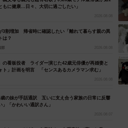
ともに健康…日々、大切に過ごしたい」
2026.08.08
が3割増加 帰省時に確認したい「離れて暮らす親の異
トは？
報部
2026.08.08
」の看板役者 ライダー演じた42歳元俳優が再婚妻と
ォト」計画を明言 「センスあるカメラマン求む」
2026.08.08
5歳の妹が手話通訳 互いに支え合う家族の日常に反響
い」「かわいい通訳さん」
2026.08.07