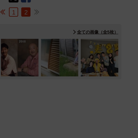
1
2
全ての画像（全5枚）