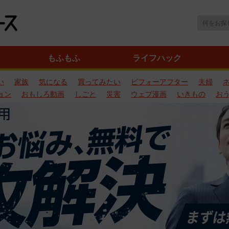
もふもふ
ライフハック
い
家族
気になる
買ってみたい
ビフォーアフター
夫婦
ョン
おもしろ動画
しごと
災害
ウェブ漫画
いきもの
お