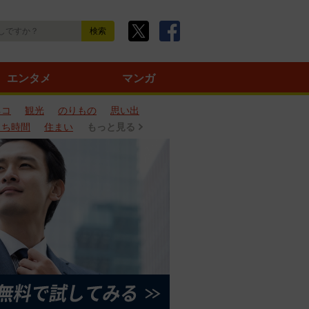
エンタメ
マンガ
ネコ
観光
のりもの
思い出
うち時間
住まい
もっと見る