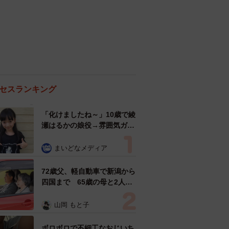
セスランキング
「化けましたね～」10歳で綾
瀬はるかの娘役→雰囲気ガラ
リの18歳に成長 「メイクで
雰囲気が」「宝塚に入れそ
まいどなメディア
う」
72歳父、軽自動車で新潟から
四国まで 65歳の母と2人で
3泊4日の旅 パーキングの休
憩まで分刻み… 「大学生で
山岡 もと子
も組まねえよ！」
ボロボロで不細工なおじいち