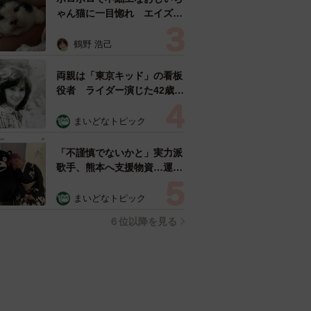
ゃん猫に一目惚れ エイズだ
し手がかかるけど…おうちで
暮らすと「おじ猫」だって可
鶴野 浩己
愛くなったよ！
両親は「東京キッド」の看板
役者 ライダー演じた42歳元
俳優が再婚妻との「ウエディ
ングフォト」計画を明言
まいどなトピック
「センスあるカメラマン求
む」
「不謹慎でないかと」実力派
歌手、熊本へ支援物資…運搬
トラックの車体デザインにた
めらい 「痛いほど伝わる」
まいどなトピック
「行動され立派」
６位以降を見る