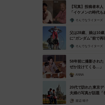
【写真】投稿者本人
「イケメンの時代も
そんでなライターズ
父は28歳、娘は10
に“ガンダム”前で
そんでなライターズ
58年前に撮影された
ぜか泣けてくる…」
ANNA
20代で訪れた東京
夫婦の写真が話題「
渡辺 晴子