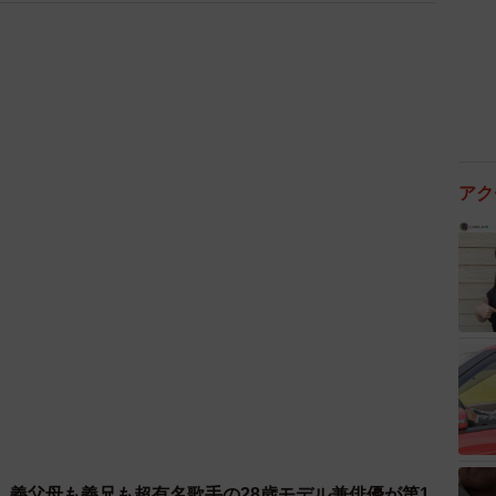
アク
o、義父母も義兄も超有名歌手の28歳モデル兼俳優が第1