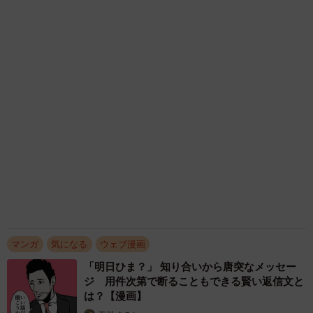
て生きてきた母親 自己主張が苦手な娘に教わ
った大切なこと【漫画】
海川 まこと
2026.08.06
木の枝？エアコンの送風口から細長いものが…
昼休みの診療所を襲った恐怖の生きもの【漫
画】
海川 まこと
2026.08.05
なんか忘れてる気がする かつ丼ドカ食い、ハ
ンバーガー＆ポテト注文した後はメロンパンを
ぱくっ…あっ、来週健康診断だ！【漫画】
海川 まこと
2026.08.04
息子がぽつりと本音「今日のごはん全部まずそ
う」 →夫は厳しく叱ったが、妻は…… 夫婦
で意見がまっぷたつに、これは家庭環境の差？
【漫画】
海川 まこと
2026.08.04