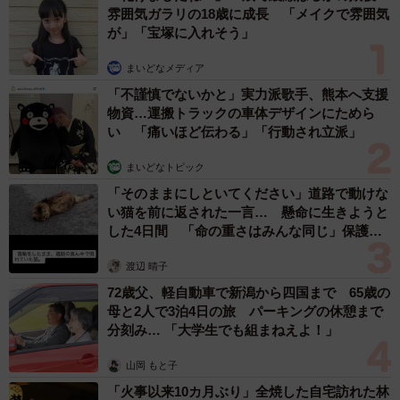
いアーティスト」「脚めっちゃきれい」
まいどなメディア
2026.08.07
【漫画】周囲の目を気にせず遊べる！洗濯物も
干せる！最近人気の戸建ての「中庭」 ところ
が…実際住んでみて分かった後悔ポイント
中瀬 えみ
2026.08.07
難聴のお姉ちゃんに5歳の妹が手話通訳 互い
に支え合う家族の日常に反響「妹ちゃん、頼も
しい」「かわいい通訳さん」
五ヶ瀬 あお
2026.08.07