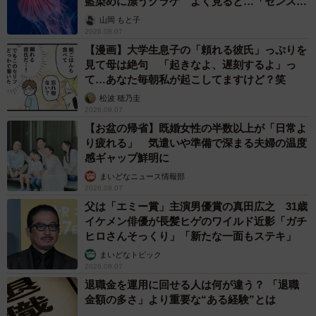
老舗メーカーの投稿が4100万再生 他業種も
続々相乗りでミーム化へ発展
まいどなニュース調査部
2026.08.07
「即座に案内することが不可能です」レストラ
ンの入り口に大きな注意書き オートリザーブ
からの予約を拒否するお断りに賛同者続々
中将 タカノリ
2026.08.07
「本は買うだけでいい」京極夏彦さんの言葉に
共感した女性→リビングの本棚に140冊を積
読 「家に自分だけの本屋さん」
山岡 もと子
2026.08.07
友人のマンション敷地内に度々車を停めていた
ら…注意の貼り紙でナンバーをさらされました
【弁護士が解説】
長澤 芳子
2026.08.07
愛車は総走行距離17万キロのホンダレジェン