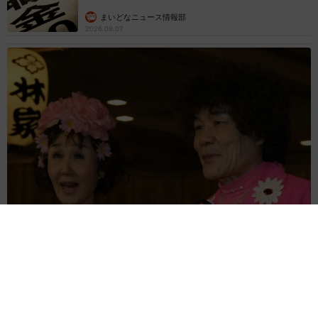
ド 「どなたか欲しい方が居たら」 大御所漫
才師が譲渡の意向
まいどなトピック
2026.08.06
【漫画】「高い家賃を払えるのに、まだ欲し
い？」高級レジデンスの七夕飾り、書かれた願
い事にびっくり 人の欲には終わりがないのか
松波 穂乃圭
2026.08.06
大河出演の39歳俳優 真夏の海で赤銅色の肉体
美を連投 「バッキバキだな」「ばり渋いで
す」
まいどなトピック
2026.08.06