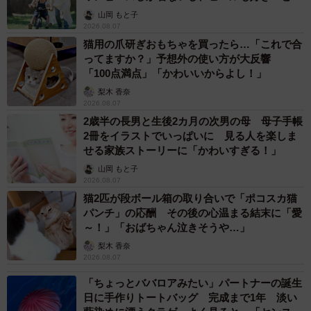
「火事以来10カ月ぶり」全焼した自宅訪れた林家ぺー 内装も
壁も取り払われスケルトン状態の部屋に呆然
まいどなトピック
2026.08.07
「こんなかわいい子おるん！？」大阪出身の
UHB26歳アナが話題…父は元プロ野球選手
「アイドルさんよりかわいい」「めちゃ爽や
か」
まいどなメディア
2026.08.07
世界一周中に3度も出会った運命的カップル
口では言えない「ジョージアの熱い夜」に「も
うやめぇや！」藤井が猛ツッコミ連発【新婚さ
ん】
まいどなニュース
2026.08.07
「国産マッチでもバズりたい」願いかなった！