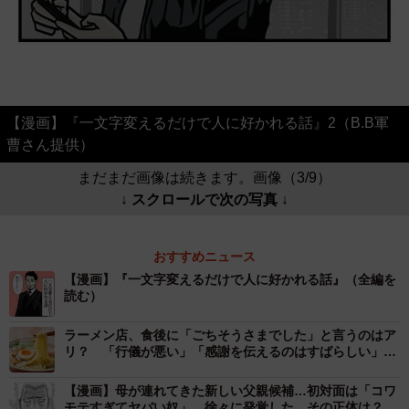
【漫画】『一文字変えるだけで人に好かれる話』2（B.B軍
曹さん提供）
まだまだ画像は続きます。画像（3/9）
↓ スクロールで次の写真 ↓
おすすめニュース
【漫画】『一文字変えるだけで人に好かれる話』（全編を
読む）
ラーメン店、食後に「ごちそうさまでした」と言うのはア
リ？ 「行儀が悪い」「感謝を伝えるのはすばらしい」ネ
ットで賛否の声
【漫画】母が連れてきた新しい父親候補…初対面は「コワ
モテすぎてヤバい奴」 徐々に発覚した、その正体は？