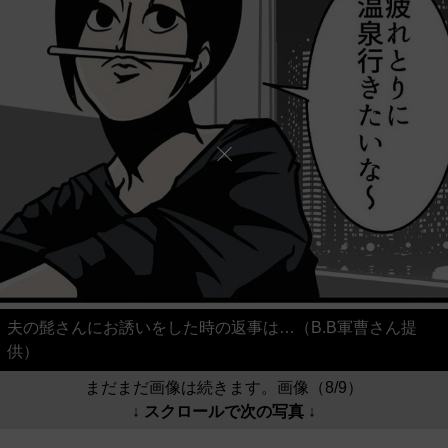
夫の髭さんにお誘いをした時の返事は…（B.B軍曹さん提
供）
まだまだ画像は続きます。画像（8/9）
↓ スクロールで次の写真 ↓