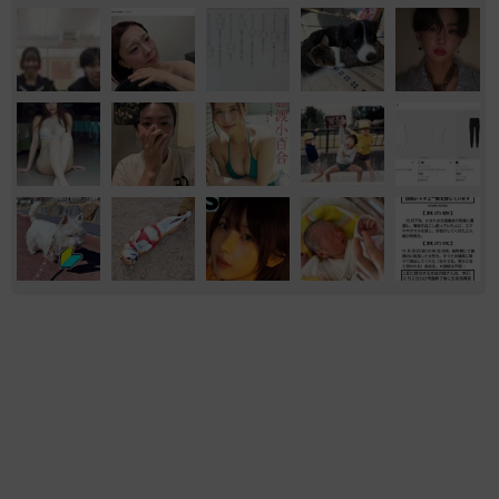
マンガ
気になる
ウェブ漫画
「明日ひま？」 知り合いから唐突なメッセー
ジ 用件次第で断ることもできる賢い返信文と
は？【漫画】
海川 まこと
2026.08.06
「誰かみたいにならなきゃ」 他人を正解にし