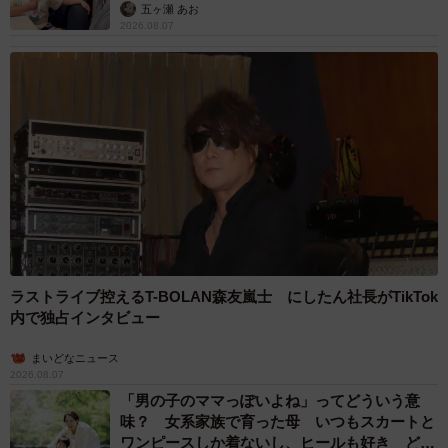
感ギャップ鮮明に
まいどなニュース情報部
2026.08.07
父は「エミー賞」主演男優賞の真田広之 31歳
イケメン俳優が長髪ヒゲのワイルド近影「ガチ
ヒロさんそっくり」「新たな一面もステキ」
まいどなトピック
2026.08.07
退職金を運用に回せる人は何が違う？ 「退職
金額の多さ」より重要な“ある経験”とは
まいどなニュース情報部
2026.08.07