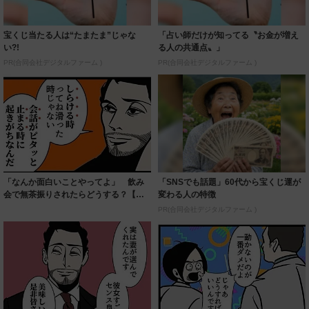
宝くじ当たる人は“たまたま”じゃな
「占い師だけが知ってる〝お金が増え
い?!
る人の共通点〟」
PR(合同会社デジタルファーム )
PR(合同会社デジタルファーム )
「なんか面白いことやってよ」 飲み
「SNSでも話題」60代から宝くじ運が
会で無茶振りされたらどうする？【漫
変わる人の特徴
画】
PR(合同会社デジタルファーム )