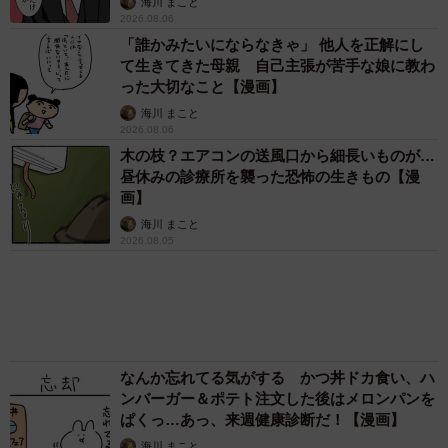
アクセスランキング
「化けましたね～」10歳で綾瀬はるかの娘役→
雰囲気ガラリの18歳に成長 「メイクで雰囲気
が」「宝塚に入れそう」
まいどなメディア
「不謹慎でないかと」実力派歌手、熊本へ支援
物資…運搬トラックの車体デザインにためら
い 「痛いほど伝わる」「行動され立派」
まいどなトピック
「そのままにしといてください」道路で動けな
い猫を前に返された一言… 懸命に生きようと
した4日間 「命の重さはみんな同じ」保護団
体代表の訴え
渡辺 晴子
72歳父、軽自動車で新潟から四国まで 65歳の
母と2人で3泊4日の旅 パーキングの休憩まで
分刻み… 「大学生でも組まねえよ！」