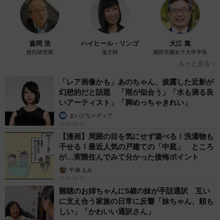
せる家族ストーリーに「かわいすぎる！」
山岡 もと子
2026.08.07
猫2匹が段ボール箱の取り合いで「ポコスカ猫
パンチ」の応酬 その後の心温まる結末に「愛
～！」「おばちゃん泣きそうや…」
梨木 香奈
2026.08.07
「ちょっとババロアみたい」パートナーの誕生
日に手作りトートバッグ 完成まで1年 淡い
藍染めに漂うクラゲ よく見ると…「センスす
ごい」
山岡 もと子
2026.08.07
【漫画】大学生息子の「頼れる彼氏」っぷりを
見て母は絶句 「起きなよ、遅刻するよ」っ
て…あなた毎朝私が起こしてますけど？笑
松波 穂乃圭
2026.08.07
【お盆の帰省】既婚女性の半数以上が「日常よ
り疲れる」 気遣いや準備で深まる夫婦の温度