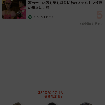
ラストライブ控えるT-BOLAN森友嵐士 にしたん社長がTikTok
内で独占インタビュー
まいどなニュース
2026.08.07
「男の子のママっぽいよね」ってどういう意
味？ 女系家族で育った母 いつもスカートと
ワンピースしか着ないし、ヒールも好き どの
へんが…
山岡 もと子
2026.08.07
猫用の爪研ぎおもちゃを買ったら…「これで合
ってますか？」予想外の使い方が大反響
「100点満点」「かわいいからよし！」
梨木 香奈
2026.08.07
2歳半の長男と生後2カ月の次男の母 母子手帳
2冊をイラストでいっぱいに 見る人を楽しま