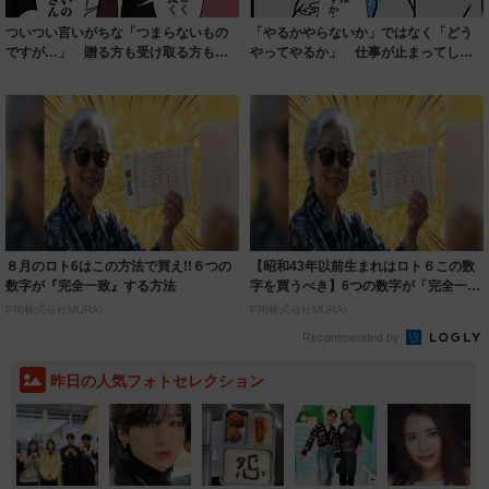
ついつい言いがちな「つまらないもの
「やるかやらないか」ではなく「どう
ですが…」 贈る方も受け取る方もみ
やってやるか」 仕事が止まってしま
んなハッピー...
う人を動かす...
８月のロト6はこの方法で買え!!６つの
【昭和43年以前生まれはロト６この数
数字が『完全一致』する方法
字を買うべき】6つの数字が「完全一
致」する方...
PR(株式会社MURA)
PR(株式会社MURA)
Recommended by
昨日の人気フォトセレクション