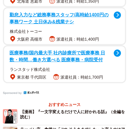
北海道 恵庭市
派遣社員：時給1,350円
勤怠入力など総務事務スタッフ/高時給1400円の
事務ワーク 土日休み&残業ナシ
株式会社トーコー
大阪府 高槻市
派遣社員：時給1,400円
医療事務/国内最大手 社内診療所で医療事務 日
数・時間…働き方選べる 医療事務・病院受付
ランスタッド株式会社
東京都 千代田区
派遣社員：時給1,700円
2/9
Sponsored by
「いいよ」という同意の言葉にモヤモヤ（B.B軍曹さん提供）
おすすめニュース
【漫画】『一文字変えるだけで人に好かれる話』（全編を
B.B軍曹さんが気づいたのは「いいよ」と「いいね」とい
読む）
う、わずか一文字違いの言葉。彼女の過去の恋人たちは何