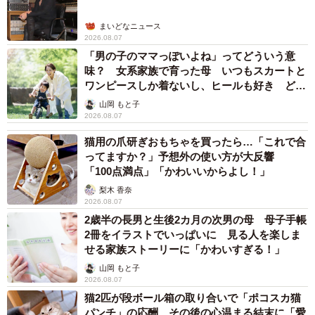
まいどなニュース
2026.08.07
「男の子のママっぽいよね」ってどういう意
味？ 女系家族で育った母 いつもスカートと
ワンピースしか着ないし、ヒールも好き どの
へんが…
山岡 もと子
2026.08.07
猫用の爪研ぎおもちゃを買ったら…「これで合
ってますか？」予想外の使い方が大反響
「100点満点」「かわいいからよし！」
梨木 香奈
2026.08.07
2歳半の長男と生後2カ月の次男の母 母子手帳
2冊をイラストでいっぱいに 見る人を楽しま
せる家族ストーリーに「かわいすぎる！」
山岡 もと子
2026.08.07
猫2匹が段ボール箱の取り合いで「ポコスカ猫
パンチ」の応酬 その後の心温まる結末に「愛