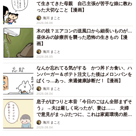
て生きてきた母親 自己主張が苦手な娘に教わ
った大切なこと【漫画】
海川 まこと
2026.08.06
木の枝？エアコンの送風口から細長いものが…
昼休みの診療所を襲った恐怖の生きもの【漫
画】
3/9
海川 まこと
2026.08.05
夫の髭さんにお誘いをした時の返事は…（B.B軍曹さん提供）
なんか忘れてる気がする かつ丼ドカ食い、ハ
ンバーガー＆ポテト注文した後はメロンパンを
ぱくっ…あっ、来週健康診断だ！【漫画】
海川 まこと
2026.08.04
息子がぽつりと本音「今日のごはん全部まずそ
う」 →夫は厳しく叱ったが、妻は…… 夫婦
で意見がまっぷたつに、これは家庭環境の差？
【漫画】
海川 まこと
2026.08.04