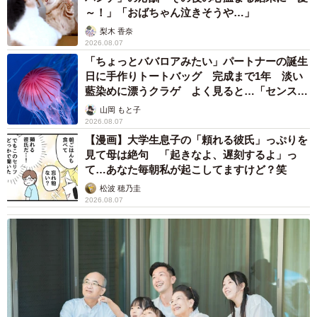
～！」「おばちゃん泣きそうや…」
梨木 香奈
2026.08.07
「ちょっとババロアみたい」パートナーの誕生
日に手作りトートバッグ 完成まで1年 淡い
藍染めに漂うクラゲ よく見ると…「センスす
ごい」
山岡 もと子
2026.08.07
【漫画】大学生息子の「頼れる彼氏」っぷりを
見て母は絶句 「起きなよ、遅刻するよ」っ
て…あなた毎朝私が起こしてますけど？笑
松波 穂乃圭
2026.08.07