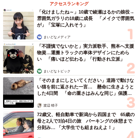
アクセスランキング
「化けましたね～」10歳で綾瀬はるかの娘役→
雰囲気ガラリの18歳に成長 「メイクで雰囲気
が」「宝塚に入れそう」
まいどなメディア
「不謹慎でないかと」実力派歌手、熊本へ支援
物資…運搬トラックの車体デザインにためら
4/9
い 「痛いほど伝わる」「行動され立派」
髭さんが言う同意の言葉は「いいね」（B.B軍曹さん提供）
まいどなトピック
「そのままにしといてください」道路で動けな
読者からは「いいねって言ってもらえると、仲間みぃつけ
い猫を前に返された一言… 懸命に生きようと
た！って思えます」「わたしも気をつけて使ってみます」
した4日間 「命の重さはみんな同じ」保護団
体代表の訴え
など共感の声があがっています。そこで同作について、作
渡辺 晴子
者のB.B軍曹さんに詳しく話を聞きました。
72歳父、軽自動車で新潟から四国まで 65歳の
母と2人で3泊4日の旅 パーキングの休憩まで
ほんの一文字の違いで変わる「距離感」や「関係
分刻み… 「大学生でも組まねえよ！」
性」