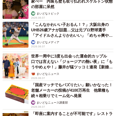
家ぺー 内装も壁も取り払われスケルトン状態
の部屋に呆然
まいどなトピック
2026.08.07
「こんなかわいい子おるん！？」大阪出身の
UHB26歳アナが話題…父は元プロ野球選手
「アイドルさんよりかわいい」「めちゃ爽や
か」
まいどなメディア
2026.08.07
世界一周中に3度も出会った運命的カップル
口では言えない「ジョージアの熱い夜」に「も
うやめぇや！」藤井が猛ツッコミ連発【新婚さ
ん】
まいどなニュース
2026.08.07
「国産マッチでもバズりたい」願いかなった！
老舗メーカーの投稿が4100万再生 他業種も
続々相乗りでミーム化へ発展
まいどなニュース調査部
2026.08.07
「即座に案内することが不可能です」レストラ