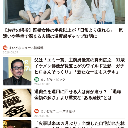
【お盆の帰省】既婚女性の半数以上が「日常より疲れる」 気
遣いや準備で深まる夫婦の温度感ギャップ鮮明に
まいどなニュース情報部
2026.08.07
父は「エミー賞」主演男優賞の真田広之 31歳
イケメン俳優が長髪ヒゲのワイルド近影「ガチ
ヒロさんそっくり」「新たな一面もステキ」
まいどなトピック
2026.08.07
退職金を運用に回せる人は何が違う？ 「退職
金額の多さ」より重要な“ある経験”とは
まいどなニュース情報部
2026.08.07
「火事以来10カ月ぶり」全焼した自宅訪れた林