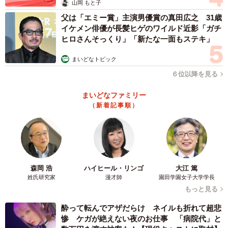
山岡 もと子
ー「いいよ」と「いいね」の違いに気づいたのはいつ頃で
父は「エミー賞」主演男優賞の真田広之 31歳
したか？
イケメン俳優が長髪ヒゲのワイルド近影「ガチ
ヒロさんそっくり」「新たな一面もステキ」
昔の恋人から『いいよ』と返されたときに、なんとも言え
まいどなトピック
ない距離を感じたのが最初です。『許可された』というニ
６位以降を見る
ュアンスが強くて、心が置き去りになったような感覚でし
た。でも髭から『いいね』と言われたときは全然違ってい
まいどなファミリー
（新着記事順）
て、『あなたの選択そのものに共感してるよ』と受け止め
てもらえた気がして、本当に嬉しかったんです。その瞬間
に『言葉って一文字でこんなに気持ちが変わるんだ』と実
感しました。
森岡 浩
ハイヒール・リンゴ
大江 篤
ーたった一文字で印象が変わるのはなぜでしょうか？
姓氏研究家
漫才師
園田学園女子大学学長
もっと見る
『いいよ』にはどうしても承認や許可のニュアンスが入っ
酔って転んでアザだらけ ネイルも折れて超悲
てしまうんだと思います。少し上から渡すような響きがあ
惨 ケガが絶えない夜のお仕事 「病院代」と