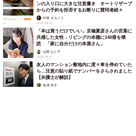
ンの入り口に大きな注意書き オートリザーブ
からの予約を拒否するお断りに賛同者続々
中将 タカノリ
2026.08.07
「本は買うだけでいい」京極夏彦さんの言葉に
共感した女性→リビングの本棚に140冊を積
読 「家に自分だけの本屋さん」
山岡 もと子
2026.08.07
友人のマンション敷地内に度々車を停めていた
ら…注意の貼り紙でナンバーをさらされました
【弁護士が解説】
長澤 芳子
2026.08.07