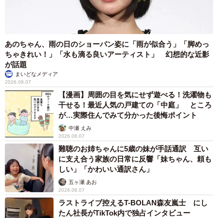
https://www.instagram.com/b.bgunso/
▽書籍『全てのネガティブをプラスに変える夫 髭・NGと書
いてナイスガイと読む 編』
あのちゃん、雨の日のショーパン姿に「雨が似合う」「脚めっ
https://www.amazon.co.jp/dp/4391162725
ちゃきれい！」「水も滴る良いアーティスト」 幻想的な近影
が話題
▽書籍『全てのネガティブをプラスに変える夫 髭・さては
まいどなメディア
人生3周目だな 編』
2026.08.07
https://www.amazon.co.jp/dp/4391162733
【漫画】周囲の目を気にせず遊べる！洗濯物も
干せる！最近人気の戸建ての「中庭」 ところ
が…実際住んでみて分かった後悔ポイント
中瀬 えみ
2026.08.07
難聴のお姉ちゃんに5歳の妹が手話通訳 互い
に支え合う家族の日常に反響「妹ちゃん、頼も
しい」「かわいい通訳さん」
五ヶ瀬 あお
2026.08.07
ラストライブ控えるT-BOLAN森友嵐士 にし
たん社長がTikTok内で独占インタビュー