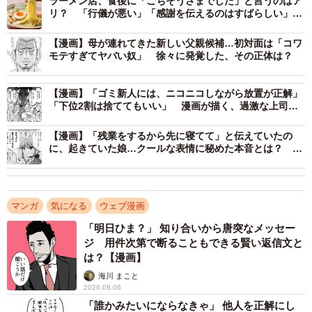
ラーメン店、食後に「ごちそうさまでした」と言うのはア
かに誘うと、決まって「いいよ」と返事をしていました。
リ？ 「行儀が悪い」「感謝を伝えるのはすばらしい」ネ
ットで賛否の声
決して悪い言葉ではないけれど、この言葉にB.B軍曹さんは
【漫画】母が連れてきた新しい父親候補…初対面は「コワ
「自分に同意してくれているけれど喜んではくれていない
モテすぎてヤバい奴」 徐々に発覚した、その正体は？
のでは」とモヤモヤした気持ちを抱えていました。
【漫画】「ゴミ新人には、ニコニコしながら放置が正解」
時を経て、結婚したB.B軍曹さんが夫・髭さんに「温泉に行
「下位2割は捨ててもいい」 漫画が描く、過激な上司
の“指導論”にネット騒然
きたいな」と声をかけたときのこと。返ってきた答えは
【漫画】「残業をするから先に寝てて」と伝えていたの
「いいね、俺も行きたい」でした。その瞬間、B.Bさんは
に、起きていた娘…クールな表情に秘めた本音とは？ 父
との優しい距離感
「いいよ」とはまったく違う温かさを感じたのです。
マンガ
気になる
ウェブ漫画
「明日ひま？」 知り合いから唐突なメッセー
ジ 用件次第で断ることもできる賢い返信文と
は？【漫画】
海川 まこと
2026.08.06
「誰かみたいにならなきゃ」 他人を正解にし