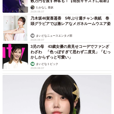
数万円を渡す神客も！【現役キャストに取材】
りますよね。一方で『いいね』は横に並んで一緒に頷いて
たかなし 亜妖
いるような感じがする。だから相手は『自分の気持ちに寄
2026.08.07
り添ってもらえた』と感じやすいんです。ほんの一文字の
乃木坂46賀喜遥香 5年ぶり週チャン表紙 巻
違いですが、伝わるのは距離感や関係性そのものだからこ
頭グラビアでは激レアなメガネルームウエア姿
そ、印象が大きく変わるんだと思います。
まいどなニュースエンタメ部
2026.08.07
ー今はご自身でも「いいね」と言うように？
3児の母 43歳女優の肩見せコーデでファンざ
わざわ 「色っぽすぎて思わず二度見」「むっ
はい、特に身近な人との会話では『いいね』を選ぶように
かしからずっと可愛い」
しています。自分が言われてうれしかったからこそ、相手
まいどなトピック
2026.08.07
にもその温かさを届けたいんです。ちょっとした相づちで
も、『受け入れる』から『共感する』に変えるだけで空気
がやわらかくなる。人との関係は、そういう小さな積み重
ねで心地よく育っていくんだなと思います。
＜B.B軍曹さん関連情報＞
▽Instagram