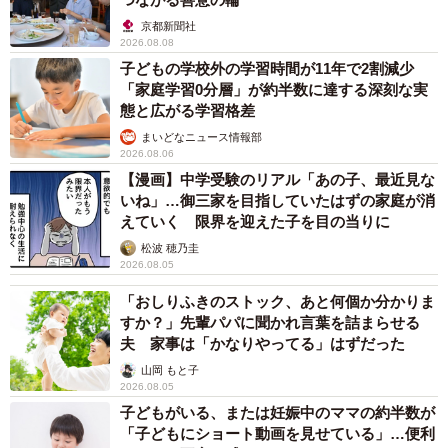
京都新聞社
2026.08.08
子どもの学校外の学習時間が11年で2割減少
「家庭学習0分層」が約半数に達する深刻な実
態と広がる学習格差
まいどなニュース情報部
2026.08.06
【漫画】中学受験のリアル「あの子、最近見な
いね」…御三家を目指していたはずの家庭が消
えていく 限界を迎えた子を目の当りに
松波 穂乃圭
2026.08.05
「おしりふきのストック、あと何個か分かりま
すか？」先輩パパに聞かれ言葉を詰まらせる
夫 家事は「かなりやってる」はずだった
山岡 もと子
2026.08.05
子どもがいる、または妊娠中のママの約半数が
「子どもにショート動画を見せている」…便利