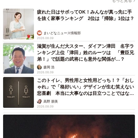
もっと見る
疲れた日はサボってOK！みんなが真っ先に手
を抜く家事ランキング 2位は「掃除」1位は？
まいどなニュース情報部
2026.08.09
滋賀が生んだ大スター、ダイアン津田 名字ラ
ンキング上位「津田」姓のルーツは 「豊臣兄
弟！」で話題の武将にも意外な関係が…？
森岡 浩
2026.08.09
このトイレ、男性用と女性用どっち！？「おし
ゃれ」で「格好いい」デザインが生む笑えない
悲喜劇 本当に大事なのは目立つことではな
く…
高野 朋美
2026.08.09