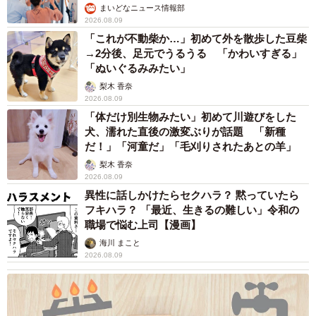
まいどなニュース情報部
2026.08.09
「これが不動柴か…」初めて外を散歩した豆柴
→2分後、足元でうるうる 「かわいすぎる」
「ぬいぐるみみたい」
梨木 香奈
2026.08.09
「体だけ別生物みたい」初めて川遊びをした
犬、濡れた直後の激変ぶりが話題 「新種
だ！」「河童だ」「毛刈りされたあとの羊」
梨木 香奈
2026.08.09
異性に話しかけたらセクハラ？ 黙っていたら
フキハラ？ 「最近、生きるの難しい」令和の
職場で悩む上司【漫画】
海川 まこと
2026.08.09