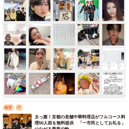
教育
IT
太っ腹！京都の老舗中華料理店がフルコース料
理50人前を無料提供 「一市民としてお礼を」
つながる善意の輪