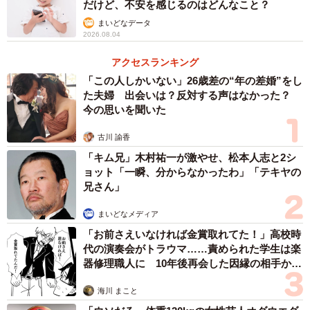
だけど、不安を感じるのはどんなこと？
まいどなデータ
2026.08.04
アクセスランキング
「この人しかいない」26歳差の“年の差婚”をし
た夫婦 出会いは？反対する声はなかった？
今の思いを聞いた
古川 諭香
「キム兄」木村祐一が激やせ、松本人志と2シ
ョット「一瞬、分からなかったわ」「テキヤの
兄さん」
まいどなメディア
「お前さえいなければ金賞取れてた！」高校時
代の演奏会がトラウマ……責められた学生は楽
器修理職人に 10年後再会した因縁の相手から
思わぬ申し出【漫画】
海川 まこと