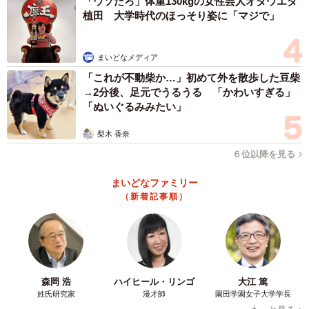
「ウソだろ」体重130kgの女性芸人オダウエダ
植田 大学時代のほっそり姿に「マジで」
まいどなメディア
「これが不動柴か…」初めて外を散歩した豆柴
→2分後、足元でうるうる 「かわいすぎる」
「ぬいぐるみみたい」
梨木 香奈
６位以降を見る
まいどなファミリー
（新着記事順）
森岡 浩
ハイヒール・リンゴ
大江 篤
姓氏研究家
漫才師
園田学園女子大学学長