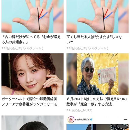
「占い師だけが知ってる〝お金が増え
宝くじ当たる人は“たまたま”じゃな
る人の共通点〟」
い?!
PR(合同会社デジタルファーム )
PR(合同会社デジタルファーム )
ガーターベルトで際立つ妖艶脚線美
８月のロト6はこの方法で買え!!６つの
フリーアナ森香澄がランジェリーモデ
数字が『完全一致』する方法
ルに ｢PE...
PR(株式会社MURA)