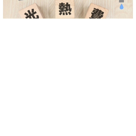
補助があっても約9割が「夏の電気・ガス代は重い」と回答…猛
暑でも「冷房を控える」人が7割超に
まいどなデータ
2026.08.08
「だんだん時代劇俳優みたく…」国民的バンド
の55歳ボーカリスト 競馬界の57歳レジェンド
らとの「夏祭り満喫ショット」に驚きの声続々
まいどなトピック
2026.08.08
ネット通販で「運営者情報」を見る人は約8
割 信頼できるサイト・怪しいサイトの判断基
準とは？