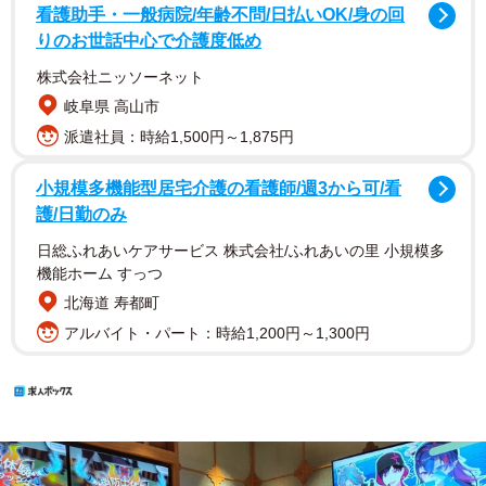
看護助手・一般病院/年齢不問/日払いOK/身の回
りのお世話中心で介護度低め
株式会社ニッソーネット
岐阜県 高山市
派遣社員：時給1,500円～1,875円
小規模多機能型居宅介護の看護師/週3から可/看
護/日勤のみ
日総ふれあいケアサービス 株式会社/ふれあいの里 小規模多
機能ホーム すっつ
北海道 寿都町
アルバイト・パート：時給1,200円～1,300円