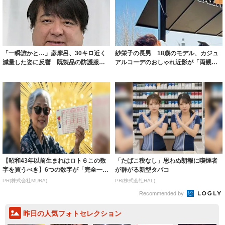
「一瞬誰かと…」彦摩呂、30キロ近く
紗栄子の長男 18歳のモデル、カジュ
減量した姿に反響 既製品の防護服が
アルコーデのおしゃれ近影が「両親の
着られると...
いいとこ取...
【昭和43年以前生まれはロト６この数
「たばこ税なし」思わぬ朗報に喫煙者
字を買うべき】6つの数字が「完全一
が群がる新型タバコ
致」する方...
PR(株式会社MURA)
PR(株式会社HAL)
Recommended by
昨日の人気フォトセレクション