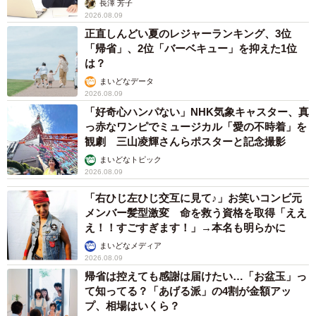
長澤 芳子
2026.08.09
正直しんどい夏のレジャーランキング、3位
「帰省」、2位「バーベキュー」を抑えた1位
は？
まいどなデータ
2026.08.09
「好奇心ハンパない」NHK気象キャスター、真
っ赤なワンピでミュージカル「愛の不時着」を
観劇 三山凌輝さんらポスターと記念撮影
まいどなトピック
2026.08.09
「右ひじ左ひじ交互に見て♪」お笑いコンビ元
メンバー髪型激変 命を救う資格を取得「ええ
え！！すごすぎます！」→本名も明らかに
まいどなメディア
2026.08.09
帰省は控えても感謝は届けたい…「お盆玉」っ
て知ってる？「あげる派」の4割が金額アッ
プ、相場はいくら？