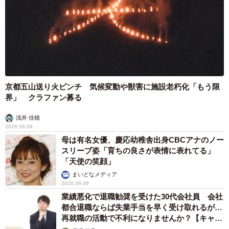
京都五山送り火ピンチ 気候変動や獣害に施設老朽化「もう限
界」 クラファン募る
浅井 佳穂
2026.08.09
母は有名女優、慶応幼稚舎出身CBCアナのノー
スリーブ姿「育ちの良さが表情に表れてる」
「天使の笑顔」
まいどなメディア
2026.08.09
業績悪化で退職勧奨を受けた30代会社員 会社
都合退職ならば失業手当を早く受け取れるが…
再就職の活動で不利になりませんか？【キャリ
アカウンセラーが解説】