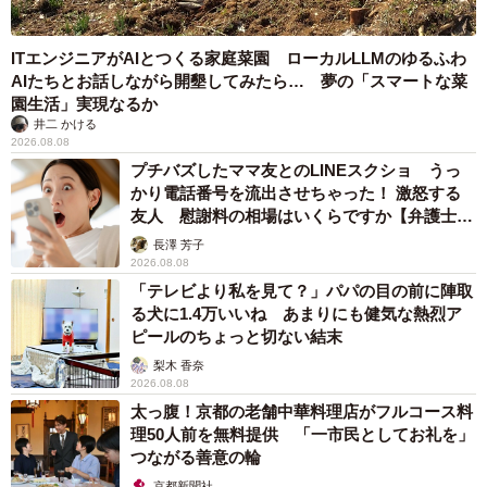
ITエンジニアがAIとつくる家庭菜園 ローカルLLMのゆるふわ
AIたちとお話しながら開墾してみたら… 夢の「スマートな菜
園生活」実現なるか
井二 かける
2026.08.08
プチバズしたママ友とのLINEスクショ うっ
かり電話番号を流出させちゃった！ 激怒する
友人 慰謝料の相場はいくらですか【弁護士が
解説】
長澤 芳子
2026.08.08
「テレビより私を見て？」パパの目の前に陣取
る犬に1.4万いいね あまりにも健気な熱烈ア
ピールのちょっと切ない結末
梨木 香奈
2026.08.08
太っ腹！京都の老舗中華料理店がフルコース料
理50人前を無料提供 「一市民としてお礼を」
つながる善意の輪
京都新聞社