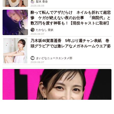
梨木 香奈
2026.08.08
酔って転んでアザだらけ ネイルも折れて超悲
惨 ケガが絶えない夜のお仕事 「病院代」と
数万円を渡す神客も！【現役キャストに取材】
たかなし 亜妖
2026.08.07
乃木坂46賀喜遥香 5年ぶり週チャン表紙 巻
頭グラビアでは激レアなメガネルームウエア姿
まいどなニュースエンタメ部
2026.08.07