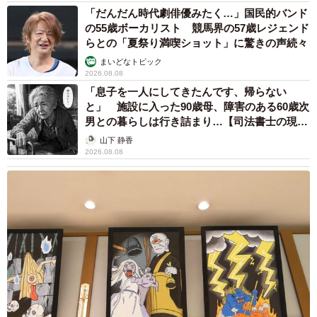
「だんだん時代劇俳優みたく…」国民的バンド
の55歳ボーカリスト 競馬界の57歳レジェンド
らとの「夏祭り満喫ショット」に驚きの声続々
まいどなトピック
2026.08.08
「息子を一人にしてきたんです、帰らない
と」 施設に入った90歳母、障害のある60歳次
男との暮らしは行き詰まり…【司法書士の現場
から】
山下 静香
2026.08.08