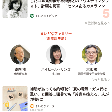
じた42歳元俳優が再婚妻との「ウエディングフ
ォト」計画を明言 「センスあるカメラマン求
む」
まいどなトピック
６位以降を見る
まいどなファミリー
（新着記事順）
森岡 浩
ハイヒール・リンゴ
大江 篤
姓氏研究家
漫才師
園田学園女子大学学長
もっと見る
補助があっても約9割が「夏の電気・ガス代は
重い」と回答…猛暑でも「冷房を控える」人が
7割超に
まいどなデータ
2026.08.08