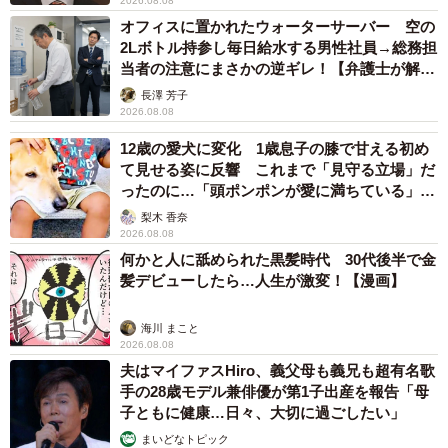
2026.08.08
オフィスに置かれたウォーターサーバー 空の
2Lボトル持参し毎日給水する男性社員→総務担
当者の注意にまさかの逆ギレ！【弁護士が解
説】
長澤 芳子
2026.08.08
12歳の愛犬に変化 1歳息子の膝で甘える初め
て見せる姿に反響 これまで「見守る立場」だ
ったのに…「頭ポンポンが愛に満ちている」
「尊…」
梨木 香奈
2026.08.08
何かと人に舐められた黒髪時代 30代後半で金
髪デビューしたら…人生が激変！【漫画】
海川 まこと
2026.08.08
夫はマイファスHiro、義父母も義兄も超有名歌
手の28歳モデル兼俳優が第1子出産を報告「母
子ともに健康…日々、大切に過ごしたい」
まいどなトピック