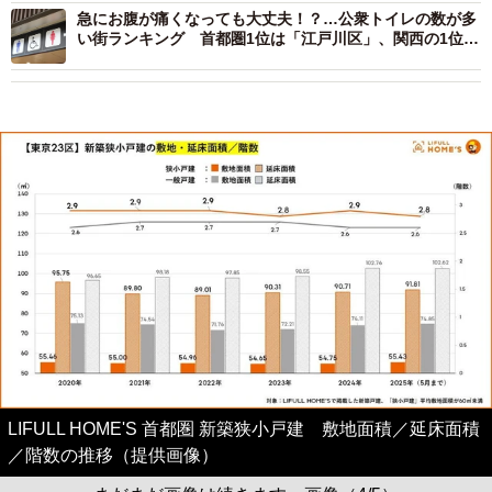
急にお腹が痛くなっても大丈夫！？…公衆トイレの数が多
い街ランキング 首都圏1位は「江戸川区」、関西の1位
は？
LIFULL HOME'S 首都圏 新築狭小戸建 敷地面積／延床面積
／階数の推移（提供画像）