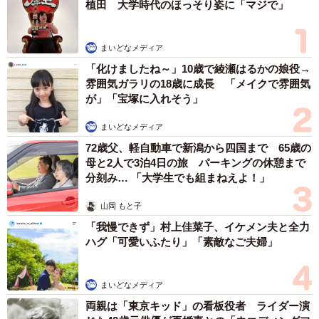
植田 大学時代のほっそり姿に「マジで」
まいどなメディア
「化けましたね～」10歳で綾瀬はるかの娘役→
雰囲気ガラリの18歳に成長 「メイクで雰囲気
が」「宝塚に入れそう」
まいどなメディア
72歳父、軽自動車で新潟から四国まで 65歳の
母と2人で3泊4日の旅 パーキングの休憩まで
分刻み… 「大学生でも組まねえよ！」
山岡 もと子
「我慢できず」村上佳菜子、イケメン夫と全力
ハグ「可愛いふたり」「素敵なご夫婦」
まいどなメディア
両親は「東京キッド」の看板役者 ライダー演