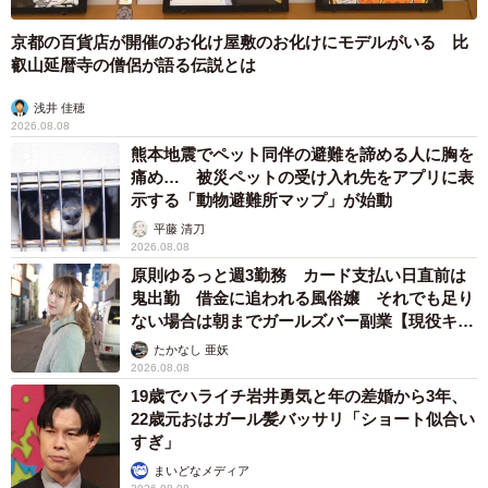
京都の百貨店が開催のお化け屋敷のお化けにモデルがいる 比
叡山延暦寺の僧侶が語る伝説とは
浅井 佳穂
2026.08.08
熊本地震でペット同伴の避難を諦める人に胸を
痛め… 被災ペットの受け入れ先をアプリに表
示する「動物避難所マップ」が始動
平藤 清刀
2026.08.08
原則ゆるっと週3勤務 カード支払い日直前は
鬼出勤 借金に追われる風俗嬢 それでも足り
ない場合は朝までガールズバー副業【現役キャ
ストに取材】
たかなし 亜妖
2026.08.08
19歳でハライチ岩井勇気と年の差婚から3年、
22歳元おはガール髪バッサリ「ショート似合い
すぎ」
まいどなメディア