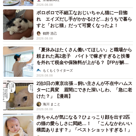
2026.08.08
ボロボロで不細工なおじいちゃん猫に一目惚
れ エイズだし手がかかるけど…おうちで暮ら
すと「おじ猫」だって可愛くなったよ！
鶴野 浩己
2026.08.08
「夏休みはたくさん働いてほしい」と職場から
頼まれた高2息子 バイトで稼ぎすぎると扶養
を外れて税金や保険料が上がる？【FPが解
説】
もくもくライターズ
2026.08.08
2泊3日の東京出張→飼い主さんが不在中ハムス
ターに異変 眉間にできた深いしわ、「急に老
けた？」【漫画】
海川 まこと
2026.08.08
赤ちゃんが気になる？ひょっこり顔を出す2匹
の猫の愛らしさに悶絶…！ 「こんなかわいい
構図あります？」「ベストショットすぎる！」