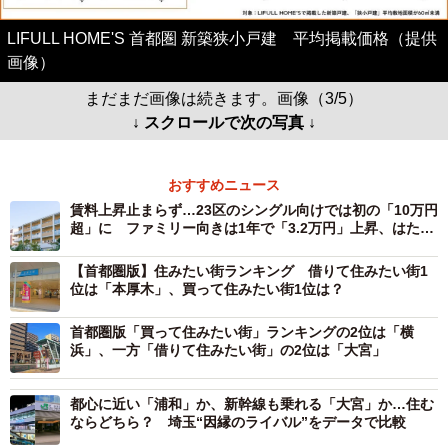
LIFULL HOME'S 首都圏 新築狭小戸建 平均掲載価格（提供
画像）
まだまだ画像は続きます。画像（3/5）
↓ スクロールで次の写真 ↓
おすすめニュース
賃料上昇止まらず…23区のシングル向けでは初の「10万円
超」に ファミリー向きは1年で「3.2万円」上昇、はたし
て賃料はいくら？
【首都圏版】住みたい街ランキング 借りて住みたい街1
位は「本厚木」、買って住みたい街1位は？
首都圏版「買って住みたい街」ランキングの2位は「横
浜」、一方「借りて住みたい街」の2位は「大宮」
都心に近い「浦和」か、新幹線も乗れる「大宮」か…住む
ならどちら？ 埼玉“因縁のライバル”をデータで比較