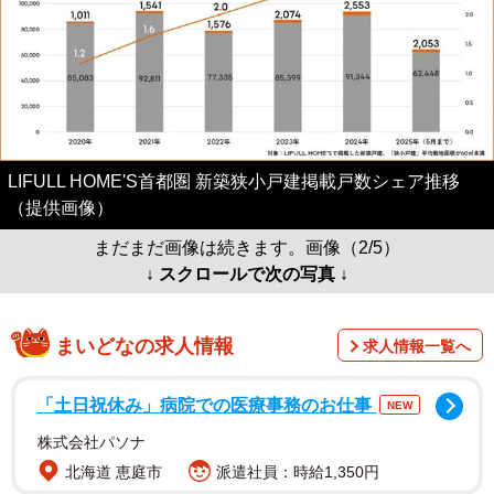
LIFULL HOME'S首都圏 新築狭小戸建掲載戸数シェア推移
（提供画像）
まだまだ画像は続きます。画像（2/5）
↓ スクロールで次の写真 ↓
まいどなの求人情報
求人情報一覧へ
「土日祝休み」病院での医療事務のお仕事
NEW
株式会社パソナ
北海道 恵庭市
派遣社員：時給1,350円