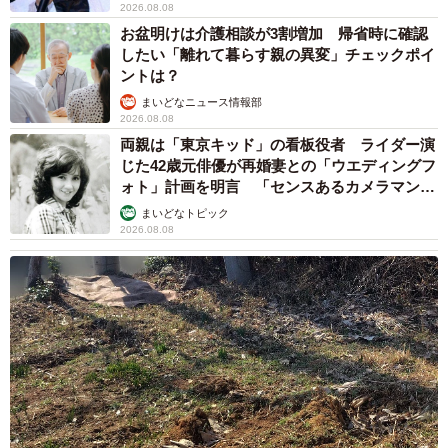
2026.08.08
お盆明けは介護相談が3割増加 帰省時に確認
したい「離れて暮らす親の異変」チェックポイ
ントは？
まいどなニュース情報部
2026.08.08
両親は「東京キッド」の看板役者 ライダー演
じた42歳元俳優が再婚妻との「ウエディングフ
ォト」計画を明言 「センスあるカメラマン求
む」
まいどなトピック
2026.08.08