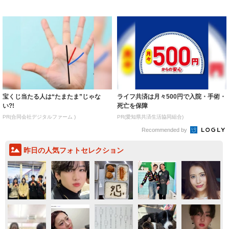
価格優...
いくらいで...
宝くじ当たる人は“たまたま”じゃな
ライフ共済は月々500円で入院・手術・
い?!
死亡を保障
PR(合同会社デジタルファーム )
PR(愛知県共済生活協同組合)
Recommended by
昨日の人気フォトセレクション