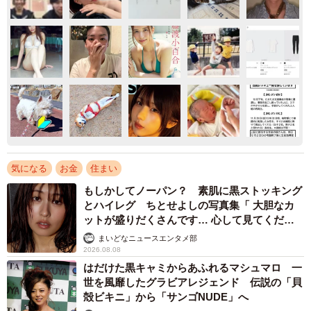
気になる
お金
住まい
もしかしてノーパン？ 素肌に黒ストッキング
とハイレグ ちとせよしの写真集「 大胆なカ
ットが盛りだくさんです… 心して見てくださ
い」
まいどなニュースエンタメ部
2026.08.08
はだけた黒キャミからあふれるマシュマロ 一
世を風靡したグラビアレジェンド 伝説の「貝
殻ビキニ」から「サンゴNUDE」へ