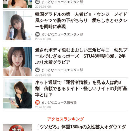
まいどなニュースエンタメ部
2026.08.08
韓国グラドルの第一人者ピョ・ウンジ メイド
風シャツで胸の下がちらり 愛らしさとセクシ
ーを同時に表現
まいどなニュースエンタメ部
2026.08.08
愛されボディ包むまぶしい三角ビキニ 幼児プ
ールでむぎゅっポーズ STU48甲斐心愛、2年
ぶり水着グラビア
まいどなニュースエンタメ部
2026.08.08
ネット通販で「運営者情報」を見る人は約8
割 信頼できるサイト・怪しいサイトの判断基
準とは？
まいどなニュース情報部
2026.08.08
アクセスランキング
「ウソだろ」体重130kgの女性芸人オダウエダ