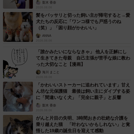
梨木 香奈
2026.08.06
髪をバッサリと切った飼い主が帰宅すると→愛
犬たちの反応に「ワンコ様でも戸惑うのね
（笑）」「困り顔がかわいい」
ANNA
2026.08.06
「誰かみたいにならなきゃ」 他人を正解にし
て生きてきた母親 自己主張が苦手な娘に教わ
った大切なこと【漫画】
海川 まこと
2026.08.06
「かわいいストーカーに追われています」甘え
ん坊な元保護猫 最後は飼い主にダイブする姿
に「間違いなく犬」「完全に親子」と反響
梨木 香奈
2026.08.06
がんと片目の失明、3時間おきの壮絶な介護を
乗り越えた猫 「叶わないかもしれない」と覚
悟した19歳の誕生日を迎えて感動