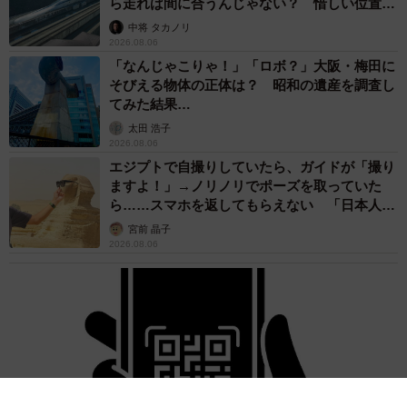
ら走れば間に合うんじゃない？ 惜しい位置関
係が反響
中将 タカノリ
2026.08.06
「なんじゃこりゃ！」「ロボ？」大阪・梅田に
そびえる物体の正体は？ 昭和の遺産を調査し
てみた結果…
太田 浩子
2026.08.06
エジプトで自撮りしていたら、ガイドが「撮り
ますよ！」→ノリノリでポーズを取っていた
ら……スマホを返してもらえない 「日本人は
カモ代表かも」「私は6時間で3万円払った」
宮前 晶子
2026.08.06