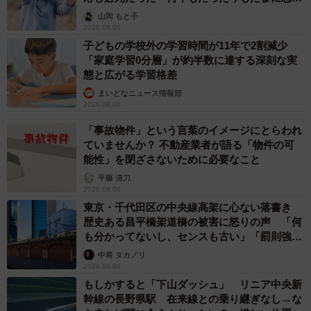
出し…
山岡 もと子
2026.08.06
子どもの学校外の学習時間が11年で2割減少
「家庭学習0分層」が約半数に達する深刻な実
態と広がる学習格差
まいどなニュース情報部
2026.08.06
「事故物件」という言葉のイメージにとらわれ
ていませんか？ 不動産業者が語る「物件の可
能性」を閉ざさないために必要なこと
平藤 清刀
2026.08.06
東京・千代田区の中央線高架に心ない落書き
歴史ある昌平橋架道橋の被害に怒りの声 「何
も分かってないし、センスも古い」「罰則強化
して」
中将 タカノリ
2026.08.06
もしかすると「下山ダッシュ」 リニア中央新
幹線の長野県駅 在来線との乗り継ぎなし→な