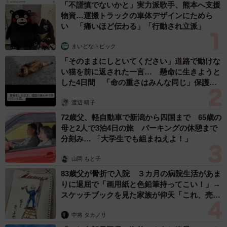
「不謹慎でないかと」実力派歌手、熊本へ支援
物資…運搬トラックの車体デザインにためら
い 「痛いほど伝わる」「行動され立派」
まいどなトピック
「そのままにしといてください」道路で動けな
い猫を前に返された一言… 懸命に生きようと
した4日間 「命の重さはみんな同じ」保護団
体代表の訴え
渡辺 晴子
72歳父、軽自動車で新潟から四国まで 65歳の
母と2人で3泊4日の旅 パーキングの休憩まで
分刻み… 「大学生でも組まねえよ！」
山岡 もと子
83歳父が骨折で入院 ３カ月の病院生活があま
りに退屈で「画用紙と色鉛筆持ってこい！」→
スケッチブックを見た家族が仰天「これ、売れ
ますよ…」
中将 タカノリ