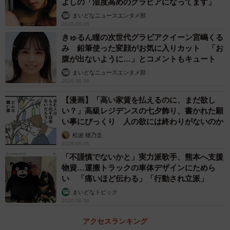
よしの「湿度高めのグラビアになってます」
まいどなニュースエンタメ部
2026.08.06
きゅるん瞳の次世代グラビアクイーン宮嶋くる
み 鉛筆使った変顔がお気に入りカット 「お
腹が出ないように…」とコメントもキュート
まいどなニュースエンタメ部
2026.08.06
【漫画】「高い家賃を払えるのに、まだ欲し
い？」高級レジデンスの七夕飾り、書かれた願
い事にびっくり 人の欲には終わりがないのか
松波 穂乃圭
2026.08.06
「不謹慎でないかと」実力派歌手、熊本へ支援
物資…運搬トラックの車体デザインにためら
い 「痛いほど伝わる」「行動され立派」
まいどなトピック
2026.08.06
アクセスランキング