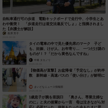
自転車通行可の歩道 電動キックボードで走行中、小学生とあ
わや衝突！ 「歩道走行は道交法違反でしょ」と指摘されまし
た【弁護士が解説】
長澤 芳子
2026.08.06
タイの電車の中で見た優先席のマーク 子ど
も、妊娠、けが人、お年寄り… 一つだけ謎の
ものが！？「だから黄色なんですね」
中将 タカノリ
2026.08.06
【物価高が直撃】お盆帰省「予定なし」が約半
数 新幹線・高速バスの「使い分け」が鮮明に
まいどなニュース情報部
2026.08.06
1歳息子が腕を亜脱臼 「奥さん、専業主婦な
のに」と夫の後輩から一言 母は泣きながら対
応し必死だった 何年もたった今もたまに思い