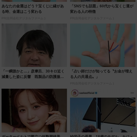
あなたの金運はどう？宝くじに縁があ
「SNSでも話題」60代から宝くじ運が
る時、金運はこう変わる
変わる人の特徴
PR(合同会社デジタルファーム )
PR(合同会社デジタルファーム )
「一瞬誰かと…」彦摩呂、30キロ近く
「占い師だけが知ってる〝お金が増え
減量した姿に反響 既製品の防護服が
る人の共通点〟」
着られると...
PR(合同会社デジタルファーム )
ガーターベルトで際立つ妖艶脚線美
紗栄子の長男 18歳のモデル、カジュ