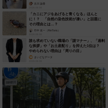
古川 諭香
2026.08.06
「カニにアジをあげると青くなる」ほんと
に！？ 「自然の染色技術が凄い」と話題に
その理由とは…？
竹中 友一（RinToris）
2026.08.06
誰も求めていない職場の「謎マナー」、「過剰
な挨拶」や「お土産配り」を抑えた1位は？
やめられない理由は「周りの目」
まいどなデータ
2026.08.06