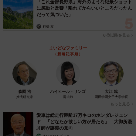
「これ全部長野県」海外のような絶景ショット
に感動と反響「離れてからいいところだったん
だって気づいた」
行橋 友
６位以降を見る
まいどなファミリー
（新着記事順）
森岡 浩
ハイヒール・リンゴ
大江 篤
姓氏研究家
漫才師
園田学園女子大学学長
もっと見る
愛車は総走行距離17万キロのホンダレジェン
ド 「どなたか欲しい方が居たら」 大御所漫
才師が譲渡の意向
まいどなトピック