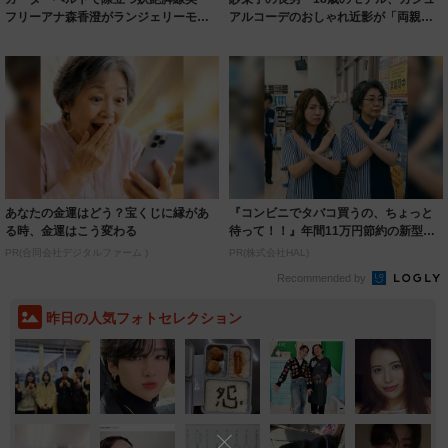
フリーアナ森香澄がランジェリーモデ
アルコーデのおしゃれ近影が「両親の
ルに ｢PE...
いいとこ取...
あなたの金運はどう？宝くじに縁があ
『コンビニでタバコ買うの、ちょっと
る時、金運はこう変わる
待って！！』年間11万円節約の新型タ
バコ
PR(合同会社デジタルファーム )
PR(株式会社HAL)
Recommended by
昨日の人気フォトセレクション