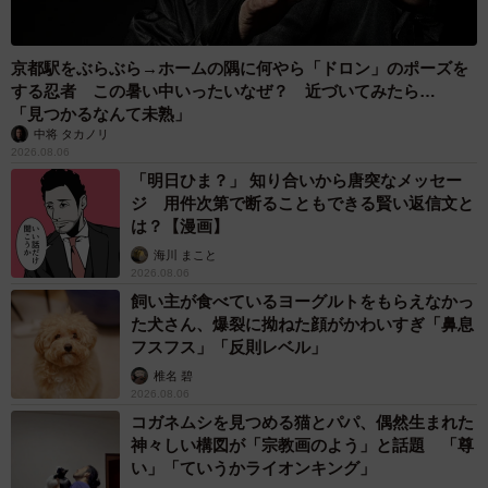
京都駅をぶらぶら→ホームの隅に何やら「ドロン」のポーズを
する忍者 この暑い中いったいなぜ？ 近づいてみたら…
「見つかるなんて未熟」
中将 タカノリ
2026.08.06
「明日ひま？」 知り合いから唐突なメッセー
ジ 用件次第で断ることもできる賢い返信文と
は？【漫画】
海川 まこと
2026.08.06
飼い主が食べているヨーグルトをもらえなかっ
た犬さん、爆裂に拗ねた顔がかわいすぎ「鼻息
フスフス」「反則レベル」
椎名 碧
2026.08.06
コガネムシを見つめる猫とパパ、偶然生まれた
神々しい構図が「宗教画のよう」と話題 「尊
い」「ていうかライオンキング」