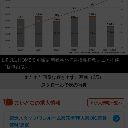
LIFULL HOME'S首都圏 新築狭小戸建掲載戸数シェア推移
（提供画像）
まだまだ画像は続きます。画像（2/5）
↓ スクロールで次の写真 ↓
まいどなの求人情報
求人情報一覧へ
製造スタッフ/ワンルーム寮完備/即入寮OK/寮費
無料/退寮