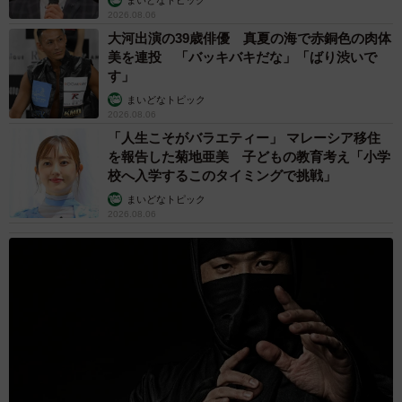
2026.08.06
大河出演の39歳俳優 真夏の海で赤銅色の肉体
美を連投 「バッキバキだな」「ばり渋いで
す」
まいどなトピック
2026.08.06
「人生こそがバラエティー」 マレーシア移住
を報告した菊地亜美 子どもの教育考え「小学
校へ入学するこのタイミングで挑戦」
まいどなトピック
2026.08.06