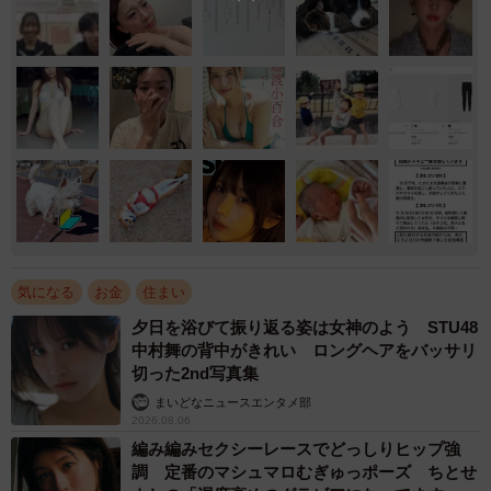
気になる
お金
住まい
夕日を浴びて振り返る姿は女神のよう STU48
中村舞の背中がきれい ロングヘアをバッサリ
切った2nd写真集
まいどなニュースエンタメ部
2026.08.06
編み編みセクシーレースでどっしりヒップ強
調 定番のマシュマロむぎゅっポーズ ちとせ