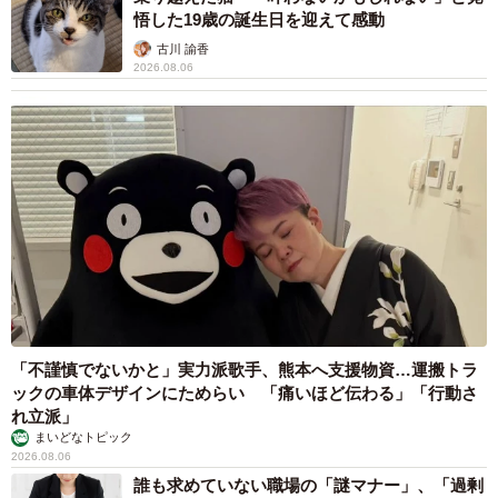
悟した19歳の誕生日を迎えて感動
古川 諭香
2026.08.06
「不謹慎でないかと」実力派歌手、熊本へ支援物資…運搬トラ
ックの車体デザインにためらい 「痛いほど伝わる」「行動さ
れ立派」
まいどなトピック
2026.08.06
誰も求めていない職場の「謎マナー」、「過剰