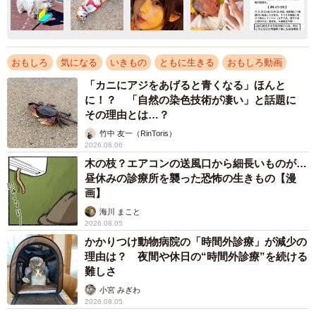
おもしろ
気になる
いきもの
ともに生きる
おもしろ動画
「カニにアジをあげると青くなる」ほんと
に！？ 「自然の染色技術が凄い」と話題に
その理由とは…？
竹中 友一（RinToris）
2026.08.06
木の枝？エアコンの送風口から細長いものが…
昼休みの診療所を襲った恐怖の生きもの【漫
画】
海川 まこと
2026.08.05
かかりつけ動物病院の「時間外診療」が減少の
理由は？ 夜間や休日の“時間外診療”を続ける
難しさ
小宮 みぎわ
2026.08.05