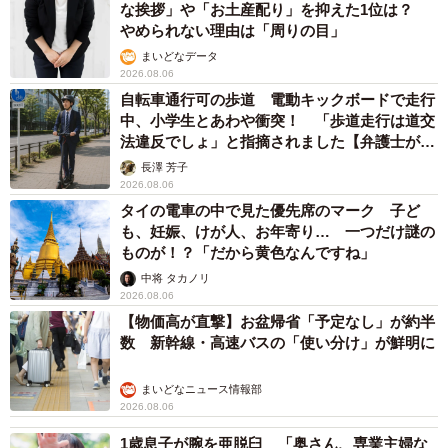
な挨拶」や「お土産配り」を抑えた1位は？
やめられない理由は「周りの目」
まいどなデータ
2026.08.06
自転車通行可の歩道 電動キックボードで走行
中、小学生とあわや衝突！ 「歩道走行は道交
法違反でしょ」と指摘されました【弁護士が解
説】
長澤 芳子
2026.08.06
タイの電車の中で見た優先席のマーク 子ど
も、妊娠、けが人、お年寄り… 一つだけ謎の
ものが！？「だから黄色なんですね」
中将 タカノリ
2026.08.06
【物価高が直撃】お盆帰省「予定なし」が約半
数 新幹線・高速バスの「使い分け」が鮮明に
まいどなニュース情報部
2026.08.06
1歳息子が腕を亜脱臼 「奥さん、専業主婦な