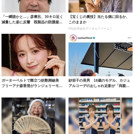
「一瞬誰かと…」彦摩呂、30キロ近く
【宝くじの裏技】当たる側に回るか、
減量した姿に反響 既製品の防護服が
このままか
着られると...
PR(合同会社デジタルファーム )
ガーターベルトで際立つ妖艶脚線美
紗栄子の長男 18歳のモデル、カジュ
フリーアナ森香澄がランジェリーモデ
アルコーデのおしゃれ近影が「両親の
ルに ｢PE...
いいとこ取...