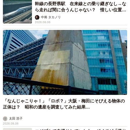
幹線の長野県駅 在来線との乗り継ぎなし→な
ら走れば間に合うんじゃない？ 惜しい位置関
係が反響
中将 タカノリ
2026.08.06
「なんじゃこりゃ！」「ロボ？」大阪・梅田にそびえる物体の
正体は？ 昭和の遺産を調査してみた結果…
太田 浩子
2026.08.06