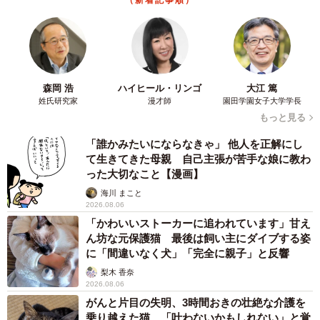
（新着記事順）
森岡 浩
ハイヒール・リンゴ
大江 篤
姓氏研究家
漫才師
園田学園女子大学学長
もっと見る
「誰かみたいにならなきゃ」 他人を正解にし
て生きてきた母親 自己主張が苦手な娘に教わ
った大切なこと【漫画】
海川 まこと
2026.08.06
「かわいいストーカーに追われています」甘え
ん坊な元保護猫 最後は飼い主にダイブする姿
に「間違いなく犬」「完全に親子」と反響
梨木 香奈
2026.08.06
がんと片目の失明、3時間おきの壮絶な介護を
乗り越えた猫 「叶わないかもしれない」と覚