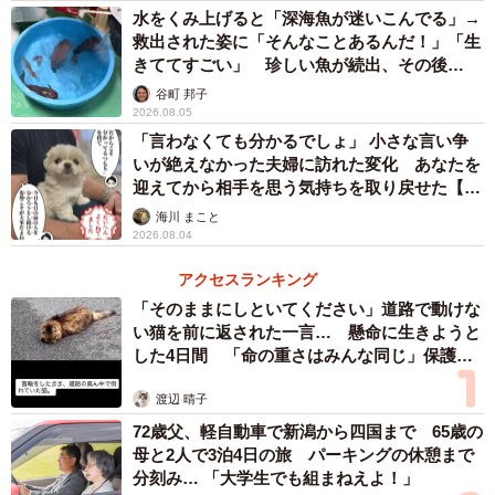
水をくみ上げると「深海魚が迷いこんでる」→
救出された姿に「そんなことあるんだ！」「生
きててすごい」 珍しい魚が続出、その後
は……
谷町 邦子
2026.08.05
「言わなくても分かるでしょ」 小さな言い争
いが絶えなかった夫婦に訪れた変化 あなたを
迎えてから相手を思う気持ちを取り戻せた【漫
画】
海川 まこと
2026.08.04
アクセスランキング
「そのままにしといてください」道路で動けな
い猫を前に返された一言… 懸命に生きようと
した4日間 「命の重さはみんな同じ」保護団
体代表の訴え
渡辺 晴子
72歳父、軽自動車で新潟から四国まで 65歳の
母と2人で3泊4日の旅 パーキングの休憩まで
分刻み… 「大学生でも組まねえよ！」