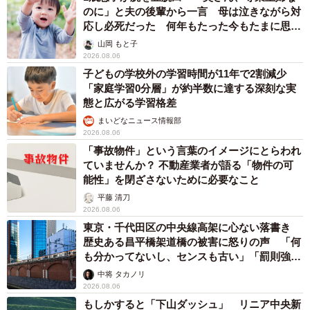
のに」と夫の後輩から一言 母は泣きながら対
応し必死だった 何年もたった今もたまに思い
出し…
山岡 もと子
2026.08.06
子どもの学校外の学習時間が11年で2割減少
「家庭学習0分層」が約半数に達する深刻な実
態と広がる学習格差
まいどなニュース情報部
2026.08.06
「事故物件」という言葉のイメージにとらわれ
ていませんか？ 不動産業者が語る「物件の可
能性」を閉ざさないために必要なこと
平藤 清刀
2026.08.06
東京・千代田区の中央線高架に心ない落書き
歴史ある昌平橋架道橋の被害に怒りの声 「何
も分かってないし、センスも古い」「罰則強化
して」
中将 タカノリ
2026.08.06
もしかすると「下山ダッシュ」 リニア中央新