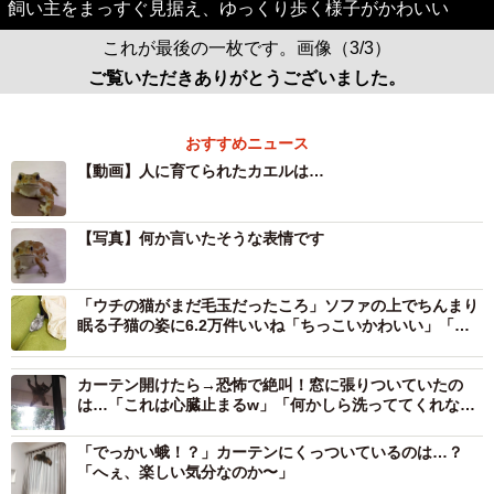
飼い主をまっすぐ見据え、ゆっくり歩く様子がかわいい
これが最後の一枚です。画像（3/3）
ご覧いただきありがとうございました。
おすすめニュース
【動画】人に育てられたカエルは…
【写真】何か言いたそうな表情です
「ウチの猫がまだ毛玉だったころ」ソファの上でちんまり
眠る子猫の姿に6.2万件いいね「ちっこいかわいい」「未
来はデカい毛玉だよきっと」
カーテン開けたら→恐怖で絶叫！窓に張りついていたの
は…「これは心臓止まるw」「何かしら洗っててくれない
と」
「でっかい蛾！？」カーテンにくっついているのは…？
「へぇ、楽しい気分なのか〜」