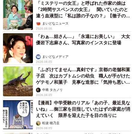
「ミステリーの女王」と呼ばれた作家の娘は
「2時間サスペンスの女王」 聞いていたのと
違う血液型に「私は誰の子なの？」【徹子の部
屋】
まいどなニュース
2026.08.06
「わぁ…姐さん…」「永遠にお美しい」 大女
優岩下志麻さん、写真家のインスタに登場
まいどなメディア
2026.08.05
「ふざけてません…真剣です」京都の老舗和菓
子店 次はカブトムシの幼虫 職人が手がけた
ゲテモノ和菓子 見事な造形に「気持ち悪いく
らいリアル」
中将 タカノリ
2026.08.05
【漫画】中学受験のリアル「あの子、最近見な
いね」…御三家を目指していたはずの家庭が消
えていく 限界を迎えた子を目の当りに
松波 穂乃圭
2026.08.05