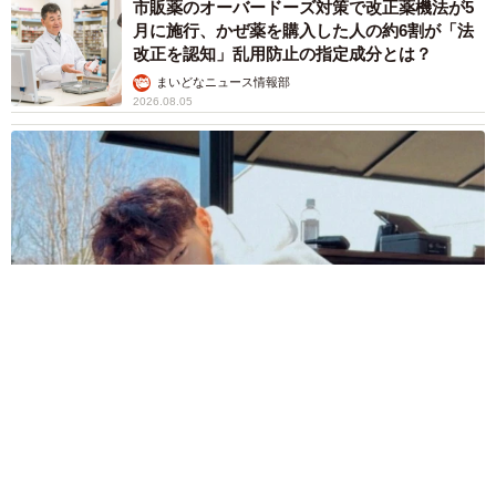
市販薬のオーバードーズ対策で改正薬機法が5
月に施行、かぜ薬を購入した人の約6割が「法
改正を認知」乱用防止の指定成分とは？
まいどなニュース情報部
2026.08.05
紗栄子の長男 18歳のモデル、カジュアルコーデのおしゃれ近
影が「両親のいいとこ取りの美しいお顔立ち」 9歳に渡英し全
寮制カレッジで学ぶ
まいどなメディア
2026.08.05