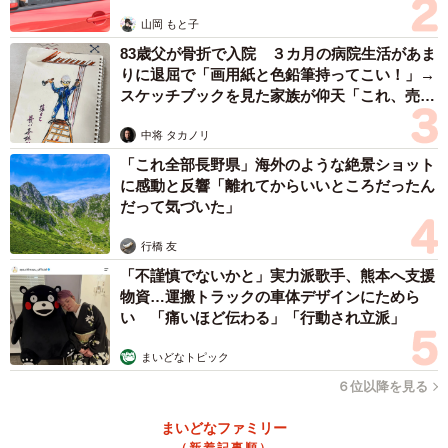
山岡 もと子
83歳父が骨折で入院 ３カ月の病院生活があま
りに退屈で「画用紙と色鉛筆持ってこい！」→
スケッチブックを見た家族が仰天「これ、売れ
ますよ…」
中将 タカノリ
「これ全部長野県」海外のような絶景ショット
に感動と反響「離れてからいいところだったん
だって気づいた」
行橋 友
「不謹慎でないかと」実力派歌手、熊本へ支援
物資…運搬トラックの車体デザインにためら
い 「痛いほど伝わる」「行動され立派」
まいどなトピック
６位以降を見る
まいどなファミリー