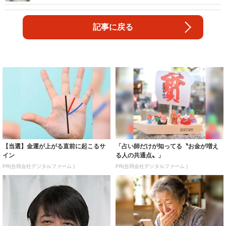
記事に戻る
【当選】金運が上がる直前に起こるサ
「占い師だけが知ってる〝お金が増え
イン
る人の共通点〟」
PR(合同会社デジタルファーム )
PR(合同会社デジタルファーム )