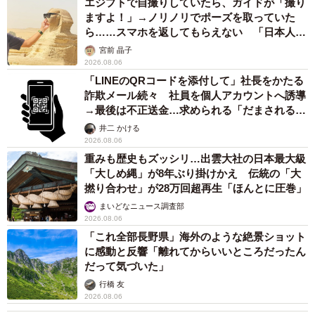
エジプトで自撮りしていたら、ガイドが「撮り
ますよ！」→ノリノリでポーズを取っていた
ら……スマホを返してもらえない 「日本人は
カモ代表かも」「私は6時間で3万円払った」
宮前 晶子
2026.08.06
「LINEのQRコードを添付して」社長をかたる
詐欺メール続々 社員を個人アカウントへ誘導
→最後は不正送金…求められる「だまされる前
提」の対策
井二 かける
2026.08.06
重みも歴史もズッシリ…出雲大社の日本最大級
「大しめ縄」が8年ぶり掛けかえ 伝統の「大
撚り合わせ」が28万回超再生「ほんとに圧巻」
まいどなニュース調査部
2026.08.06
「これ全部長野県」海外のような絶景ショット
に感動と反響「離れてからいいところだったん
だって気づいた」
行橋 友
2026.08.06