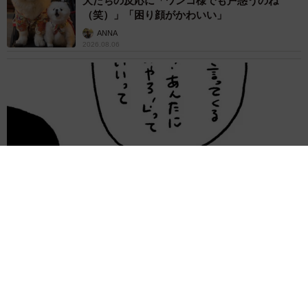
犬たちの反応に「ワンコ様でも戸惑うのね
（笑）」「困り顔がかわいい」
ANNA
2026.08.06
「誰かみたいにならなきゃ」 他人を正解にして生きてきた母
親 自己主張が苦手な娘に教わった大切なこと【漫画】
海川 まこと
2026.08.06
「かわいいストーカーに追われています」甘え