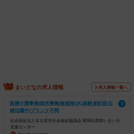
そこに写っていたのは、新緑が見える大きな窓……の上部
に奇妙な体勢で張り付き、光る目でこちらを見ている謎の
生き物！「これは心臓止まるw」「地獄からの使者、アライ
ダーマン！」「張りついてたらアライグマだと思わないで
すね 。何かしら洗っててくれないと」「むしろどうやった
らその体勢になったのか知りたい…」と、大喜利みたいな
リプライが殺到した衝撃画像について、投稿者の九十九さ
んにお話を伺いました。
※「特定外来生物」を発見した場合は不用意に捕まえず、
発見した場所の管理者や行政機関に相談しましょう（今回
まいどなの求人情報
求人情報一覧へ
のケースでは、まず市役所に問い合わせを行ったところ、
連絡がつかなかったため、警察に連絡。警察の方から『即
医療介護事務/請求事務/無資格OK/経験者歓迎/主
婦活躍中/ブランク不問
回収に向かう』との連絡が来たそうです）。
社会福祉法人名古屋市社会福祉協議会 昭和区西部いきいき
支援センター