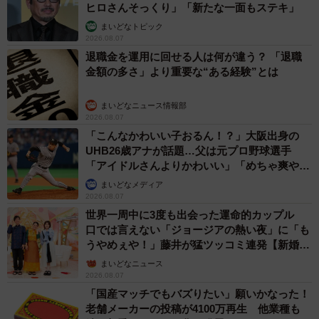
ヒロさんそっくり」「新たな一面もステキ」
の外来種問題を自分なりに勉強していたそうです。
まいどなトピック
2026.08.07
１６万以上のいいねがついた今回の投稿について、「アラ
退職金を運用に回せる人は何が違う？ 「退職
金額の多さ」より重要な“ある経験”とは
イグマは北米原産の生物。アニメで人気が出た結果、ペッ
トとして購入する方が増えましたが、アニメと違い、実際
まいどなニュース情報部
はとても凶暴な生き物。飼育には向かず、飼えなくなった
2026.08.07
「こんなかわいい子おるん！？」大阪出身の
人間が野生に放す行為が多発した結果、現在の外来種問題
UHB26歳アナが話題…父は元プロ野球選手
に至っています。アライグマ自体やアニメが悪いのではな
「アイドルさんよりかわいい」「めちゃ爽や
く、
よく調べずに命を飼う、という軽率な行動を取った人
か」
まいどなメディア
間にいちばんの罪がある
と思っています。どんな動物で
2026.08.07
世界一周中に3度も出会った運命的カップル
も、ペットとして迎える時は必ず最後まで責任を持ってほ
口では言えない「ジョージアの熱い夜」に「も
しいですね」と、九十九さん。
うやめぇや！」藤井が猛ツッコミ連発【新婚さ
ん】
まいどなニュース
法律に基づき、アライグマは特定外来生物に指定
されてい
2026.08.07
ます。可愛い見た目に反し、今回のような幼い個体であっ
「国産マッチでもバズりたい」願いかなった！
老舗メーカーの投稿が4100万再生 他業種も
ても、鋭い爪や牙を持ち、性質は凶暴です。農作物や家屋