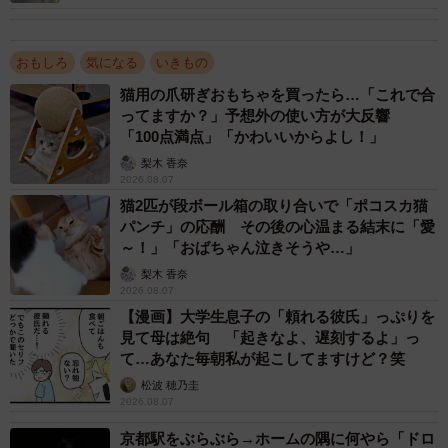
き物なので、最近急増してるんだな、と感じました」
ーー「おばちゃん絶叫したらしいけど気持ちはわかるw」
おもしろ
気になる
いきもの
「窓開けてこれおったら俺も叫ぶ自信ある」とツイートし
猫用の爪研ぎおもちゃを買ったら…「これで合
ていらっしゃいましたね。おばさま、さぞかし驚かれたの
ってますか？」予想外の使い方が大反響
では…？
「100点満点」「かわいいからよし！」
梨木 香奈
2026.08.07
「カーテンを開けた瞬間にこれがいたため、叔母はあまり
猫2匹が段ボール箱の取り合いで「ポコスカ猫
の驚きに大声で叫び、怖くて旦那さんを呼んだそうです
パンチ」の応酬 その後の心温まる結末に「愛
（笑）」
～！」「おばちゃん泣きそうや…」
梨木 香奈
2026.08.07
ーーお察しします…。これはおばさまのお宅のリビングの
【漫画】大学生息子の「頼れる彼氏」っぷりを
窓でしょうか？
見て母は絶句 「起きなよ、遅刻するよ」っ
て…あなた毎朝私が起こしてますけど？笑
「はい、１階にあるリビングですね。このアライグマは生
松波 穂乃圭
後２カ月前後の子どもだったそうです。子どもだったた
2026.08.07
め、登ったはいいものの、怖くて降りられなくなっていた
京都駅をぶらぶら→ホームの隅に何やら「ドロ