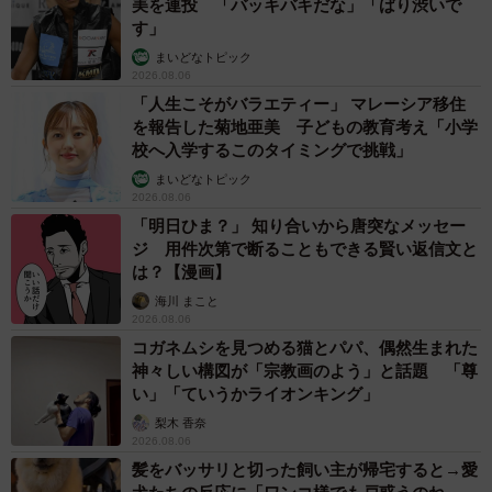
美を連投 「バッキバキだな」「ばり渋いで
す」
まいどなトピック
2026.08.06
「人生こそがバラエティー」 マレーシア移住
を報告した菊地亜美 子どもの教育考え「小学
校へ入学するこのタイミングで挑戦」
まいどなトピック
2026.08.06
「明日ひま？」 知り合いから唐突なメッセー
ジ 用件次第で断ることもできる賢い返信文と
は？【漫画】
海川 まこと
2026.08.06
コガネムシを見つめる猫とパパ、偶然生まれた
神々しい構図が「宗教画のよう」と話題 「尊
い」「ていうかライオンキング」
梨木 香奈
2026.08.06
髪をバッサリと切った飼い主が帰宅すると→愛