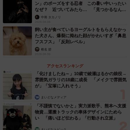
ン」のポーズをする忍者 この暑い中いったい
ようです。警察が到着するまでの４０分間、横に少し動く
なぜ？ 近づいてみたら… 「見つかるなんて
程度で、この状態のままほとんど動いていなかったそうで
未熟」
中将 タカノリ
す」
2026.08.06
飼い主が食べているヨーグルトをもらえなかっ
ーー特定外来生物が出没した場合、通報先は「警察」にな
た犬さん、爆裂に拗ねた顔がかわいすぎ「鼻息
フスフス」「反則レベル」
るのですか？
椎名 碧
2026.08.06
「詳細はわかりかねますが、今回の状況としては、まず市
アクセスランキング
役所に問い合わせを行ったところ、連絡がつかず、次に警
「化けましたね～」10歳で綾瀬はるかの娘役→
察に連絡したところ、『即回収に向かう』と連絡が来たよ
雰囲気ガラリの18歳に成長 「メイクで雰囲気
うです。対応としては、おそらくイノシシや猿が出没した
が」「宝塚に入れそう」
時と同じ対応だと思われます」
まいどなメディア
悪いのは警察や役所ではなく「軽率な人間の行
「不謹慎でないかと」実力派歌手、熊本へ支援
物資…運搬トラックの車体デザインにためら
動」
い 「痛いほど伝わる」「行動され立派」
ーー九十九さんのお住まいの近くにも「アライグマ」は出
まいどなトピック