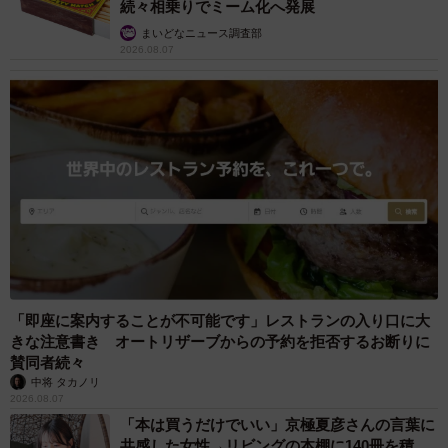
続々相乗りでミーム化へ発展
に被害をもたらし、狂犬病などの感染症や寄生虫病を媒介
まいどなニュース調査部
すると言われています。発見された場合は個人で対処せ
2026.08.07
ず、必ずお住まいの行政機関などに相談してください。
■九十九さんのYouTubeチャンネル『九十九』
■『ヴィラン/Covered by 九十九』
■ゲーム動画『クレーバー君さぁ……』
「即座に案内することが不可能です」レストランの入り口に大
きな注意書き オートリザーブからの予約を拒否するお断りに
賛同者続々
中将 タカノリ
2026.08.07
「本は買うだけでいい」京極夏彦さんの言葉に
共感した女性→リビングの本棚に140冊を積