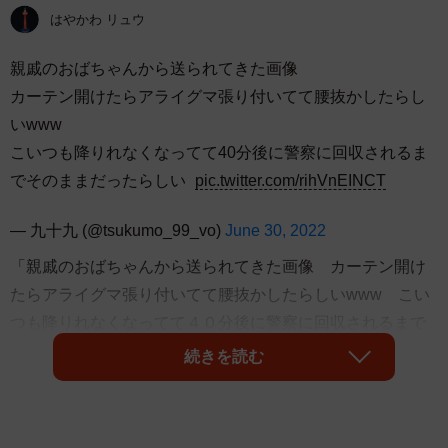
はやかわ リュウ
親戚のおばちゃんから送られてきた画像
カーテン開けたらアライグマ張り付いてて腰抜かしたらし
いwww
こいつも降りれなくなってて40分後に警察に回収されるま
でそのままだったらしい
pic.twitter.com/rihVnEINCT
— 九十九 (@tsukumo_99_vo)
June 30, 2022
「親戚のおばちゃんから送られてきた画像 カーテン開け
たらアライグマ張り付いてて腰抜かしたらしいwww こい
つも降りれなくなってて４０分後に警察に回収されるまで
そのままだったらしい」とつぶやき、九十九
続きを読む
（@tsukumo_99_vo）さんがツイッターに投稿した写真が
話題です。