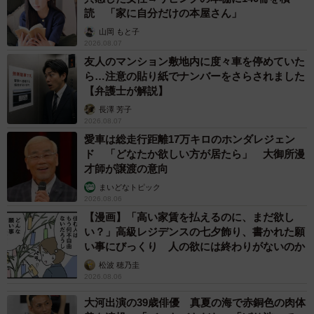
読 「家に自分だけの本屋さん」
山岡 もと子
2026.08.07
友人のマンション敷地内に度々車を停めていた
ら…注意の貼り紙でナンバーをさらされました
【弁護士が解説】
長澤 芳子
2026.08.07
愛車は総走行距離17万キロのホンダレジェン
ド 「どなたか欲しい方が居たら」 大御所漫
才師が譲渡の意向
まいどなトピック
2026.08.06
【漫画】「高い家賃を払えるのに、まだ欲し
い？」高級レジデンスの七夕飾り、書かれた願
い事にびっくり 人の欲には終わりがないのか
松波 穂乃圭
2026.08.06
大河出演の39歳俳優 真夏の海で赤銅色の肉体