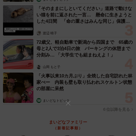
没しているのでしょうか？
「そのままにしといてください」道路で動けな
い猫を前に返された一言… 懸命に生きようと
「自分の住まいの近くで見かけたことはないのですが、叔
した4日間 「命の重さはみんな同じ」保護団
母が住む地域に近づくと、アライグマが車に轢かれていた
体代表の訴え
渡辺 晴子
り、知り合いの畑や、親戚が養殖している魚が食害に遭っ
72歳父、軽自動車で新潟から四国まで 65歳の
た、という話をよく聞きます」
母と2人で3泊4日の旅 パーキングの休憩まで
分刻み… 「大学生でも組まねえよ！」
山岡 もと子
「火事以来10カ月ぶり」全焼した自宅訪れた林
家ぺー 内装も壁も取り払われスケルトン状態
の部屋に呆然
まいどなトピック
６位以降を見る
まいどなファミリー
（新着記事順）