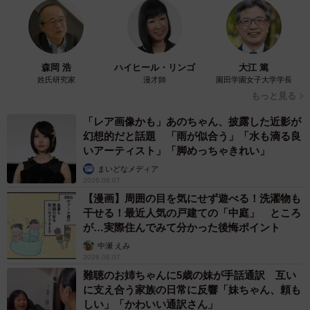
森岡 浩
ハイヒール・リンゴ
大江 篤
姓氏研究家
漫才師
園田学園女子大学学長
2/3
もっと見る
「レア画像かも」あのちゃん、披露した近影が
UMAにしか見えない…（提供：九十九さん）
幻想的だと話題 「雨が似合う」「水も滴る良
いアーティスト」「脚めっちゃきれい」
ーー今回の投稿に関して、「アライグマってタヌキと違っ
まいどなメディア
てかなり獰猛な性格をしてる上に、在来種の食害とかが近
2026.08.07
年問題視されてる特定外来生物だから、みんなは見つけた
【漫画】周囲の目を気にせず遊べる！洗濯物も
干せる！最近人気の戸建ての「中庭」 ところ
ら近寄らずに市役所もしくは警察に即連絡してね。特定外
が…実際住んでみて分かった後悔ポイント
来生物は生きたままの移動、飼育が禁止されてるから飼う
中瀬 えみ
のもNGだよ！」とツイートされていましたね。
2026.08.07
難聴のお姉ちゃんに5歳の妹が手話通訳 互い
「特定外来生物に指定されているアライグマは、生きたま
に支え合う家族の日常に反響「妹ちゃん、頼も
しい」「かわいい通訳さん」
まの運搬が禁止されているんです。特定の研究者が事前に