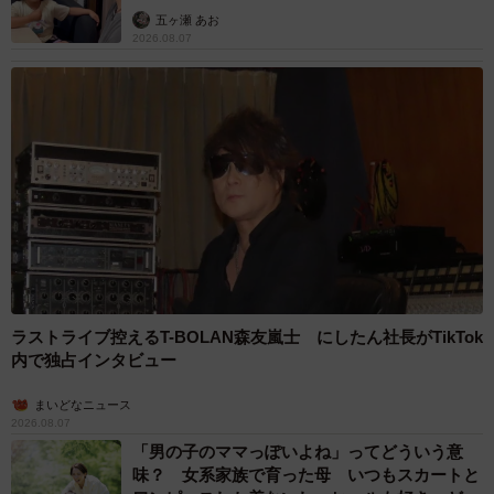
五ヶ瀬 あお
警察や県に届け出をした場合のみ、検体として生体の移動
2026.08.07
の許可がおります。個人での移動、飼育は禁止されていま
す」
ーー回収されたアライグマはどうなるのでしょうか？
「ショッキングな話になりますが、殺処分になると思いま
す。これは警察や役所が悪いのではなく、生まれたばかり
の罪のない生き物を殺さざるを得ない状況を作ってしまっ
た人達がいる、ということが問題なんです」
ラストライブ控えるT-BOLAN森友嵐士 にしたん社長がTikTok
内で独占インタビュー
まいどなニュース
2026.08.07
「男の子のママっぽいよね」ってどういう意
味？ 女系家族で育った母 いつもスカートと