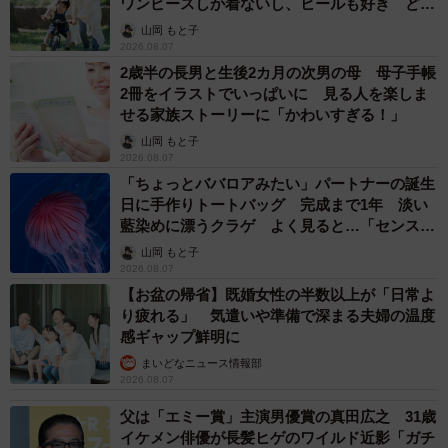
ワンピースしか着ないし、ヒールも好き どの
へんが…
山岡 もと子
2026.08.07
2歳半の長男と生後2カ月の次男の母 母子手帳
2冊をイラストでいっぱいに 見る人を楽しま
せる家族ストーリーに「かわいすぎる！」
山岡 もと子
2026.08.07
「ちょっとババロアみたい」パートナーの誕生
日に手作りトートバッグ 完成まで1年 淡い
藍染めに漂うクラゲ よく見ると…「センスす
ごい」
山岡 もと子
3/3
2026.08.07
【お盆の帰省】既婚女性の半数以上が「日常よ
もう少し接近して別角度から撮影……ひぃっ、こっち見てる！（提供：
り疲れる」 気遣いや準備で深まる夫婦の温度
九十九さん）
感ギャップ鮮明に
まいどなニュース情報部
◇ ◇
2026.08.07
父は「エミー賞」主演男優賞の真田広之 31歳
「歌ってみた」動画やゲーム動画などを投稿している九十
イケメン俳優が長髪ヒゲのワイルド近影「ガチ
九さんは、小さい頃から生き物が好きで、アライグマなど