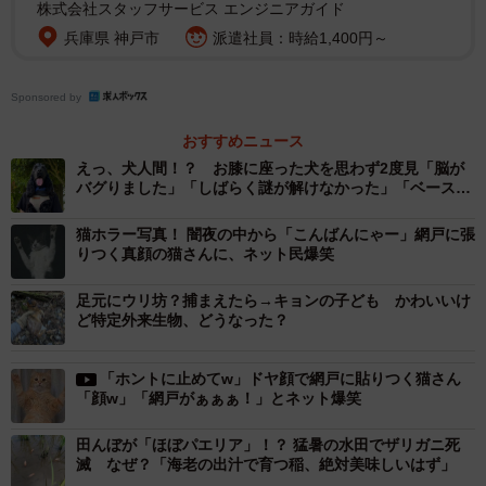
株式会社スタッフサービス エンジニアガイド
兵庫県 神戸市
派遣社員：時給1,400円～
Sponsored by
おすすめニュース
えっ、犬人間！？ お膝に座った犬を思わず2度見「脳が
バグりました」「しばらく謎が解けなかった」「ベース上
1/3
手そう」
猫ホラー写真！ 闇夜の中から「こんばんにゃー」網戸に張
カーテンを開けたら……ひいぃぃっ！！！（提供：九十九さん）
りつく真顔の猫さんに、ネット民爆笑
あまりの驚きに大声で絶叫
足元にウリ坊？捕まえたら→キョンの子ども かわいいけ
ど特定外来生物、どうなった？
ーーカーテンを開けた途端、これが目に飛び込んできたら
腰を抜かしますよね。
「ホントに止めてw」ドヤ顔で網戸に貼りつく猫さん
「顔w」「網戸がぁぁぁ！」とネット爆笑
「叔母から送られてきたこの画像を見た時は爆笑しまし
田んぼが「ほぼパエリア」！？ 猛暑の水田でザリガニ死
た。そして、住まいのある福岡県ではあまり見なかった生
滅 なぜ？「海老の出汁で育つ稲、絶対美味しいはず」