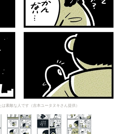
たは素敵な人です（吉本ユータヌキさん提供）