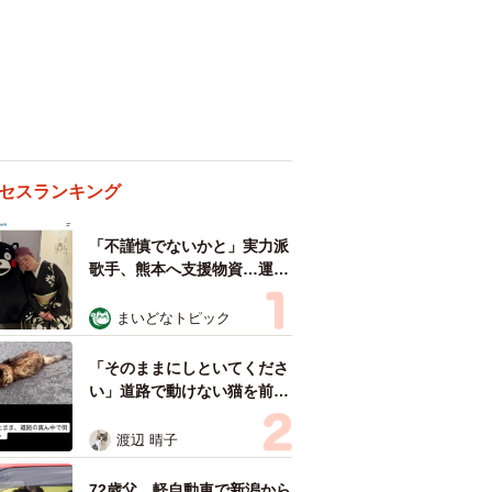
セスランキング
「不謹慎でないかと」実力派
歌手、熊本へ支援物資…運搬
トラックの車体デザインにた
めらい 「痛いほど伝わる」
まいどなトピック
「行動され立派」
「そのままにしといてくださ
い」道路で動けない猫を前に
返された一言… 懸命に生き
ようとした4日間 「命の重
渡辺 晴子
さはみんな同じ」保護団体代
表の訴え
72歳父、軽自動車で新潟から