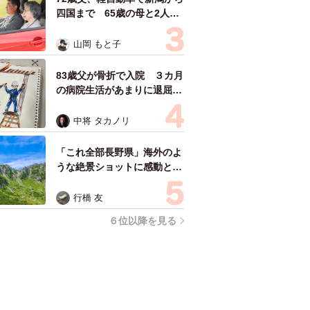
四国まで 65歳の母と2人で
3泊4日の旅 パーキングの休
憩まで分刻み… 「大学生で
山岡 もと子
も組まねえよ！」
83歳父が骨折で入院 ３カ月
の病院生活があまりに退屈で
「画用紙と色鉛筆持ってこ
い！」→スケッチブックを見
中将 タカノリ
た家族が仰天「これ、売れま
すよ…」
「これ全部長野県」海外のよ
うな絶景ショットに感動と反
響「離れてからいいところだ
ったんだって気づいた」
行橋 友
６位以降を見る