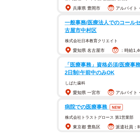
兵庫県 豊岡市
アルバイト・
一般事務/医療法人でのコールセン
古屋市中村区
株式会社日本教育クリエイト
愛知県 名古屋市
：時給1,4
「医療事務」資格必須/医療事務/
2日制!午前中のみOK
しばた歯科
愛知県 一宮市
アルバイト・
病院での医療事務
NEW
株式会社トラストグロース 第1営業部
東京都 豊島区
派遣社員：時