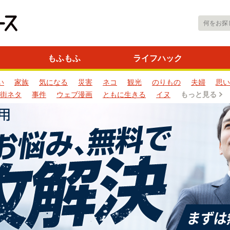
もふもふ
ライフハック
い
家族
気になる
災害
ネコ
観光
のりもの
夫婦
思い
街ネタ
事件
ウェブ漫画
ともに生きる
イヌ
もっと見る