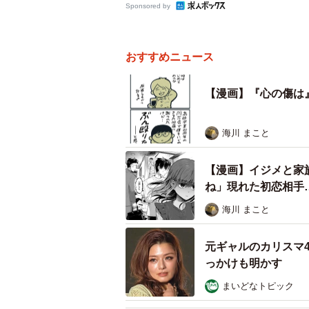
Sponsored by
おすすめニュース
【漫画】『心の傷は
海川 まこと
【漫画】イジメと家
ね」現れた初恋相手
海川 まこと
元ギャルのカリスマ
っかけも明かす
まいどなトピック