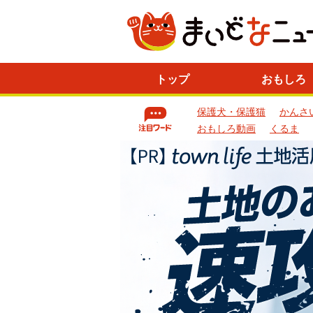
ニ
トップ
おもしろ
ュ
ー
保護犬・保護猫
かんさ
ス
一
おもしろ動画
くるま
覧