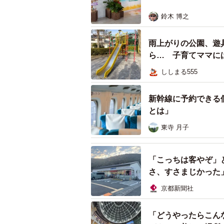
でしょうか。篠原さんは7つのポイ
鈴木 博之
「絵本やハイハイスペースの設置」
ポット」「天候に左右されない屋内
雨上がりの公園、遊
台より安価な料金設定」などの要因
ら… 子育てママに
た。
ししまる555
展望台が公園化？ 子育て支援
新幹線に予約できる
まず、施設内には座るスペースが豊
とは」
ラフルなデザインのレジャーシート
東寺 月子
たりピクニック気分でくつろげる環
サンシャインシティ内での取り組み
「こっちは客やぞ」
があり、充実した絵本コレクション
さ、すさまじかった
ちらのスペースは、床や柱がクッシ
京都新聞社
グリコ社の協力を得て、特定日には
す。
「どうやったらこん