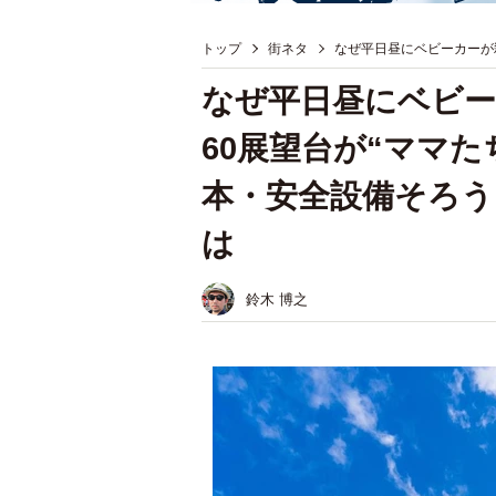
トップ
街ネタ
なぜ平日昼にベビーカーが殺
なぜ平日昼にベビー
60展望台が“ママ
本・安全設備そろう
は
鈴木 博之