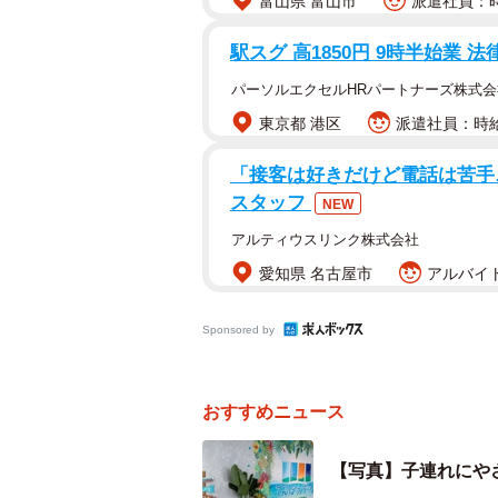
富山県 富山市
派遣社員：時
駅スグ 高1850円 9時半始業 
パーソルエクセルHRパートナーズ株式会
東京都 港区
派遣社員：時給1
「接客は好きだけど電話は苦手
スタッフ
NEW
アルティウスリンク株式会社
愛知県 名古屋市
アルバイト
Sponsored by
おすすめニュース
いつもより少ない方
【写真】子連れにや
ではなぜ、これほどまでにベビーカ