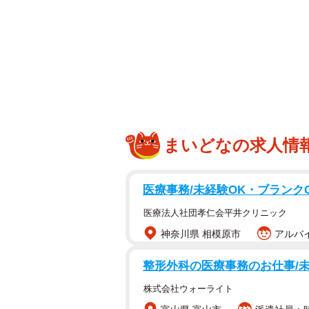
池袋のランドマーク・サンシャイン6
池袋のランドマーク、サンシャイン
光スポットとして親しまれてきまし
たちでにぎわい、まるで“ママの公園
まいどなの求人情
実はサンシャイン60の展望台は、2
うパーク」に変更されました。運営
医療事務/未経験OK・ブランク
があったものの、2024年度の来場者
医療法人社団孝仁会平井クリニック
利用者層の変化で、現在の利用者の構
神奈川県 相模原市
アルバイ
30％前後を占めており、明らかにフ
整形外科の医療事務のお仕事/未経
株式会社ウォーライト