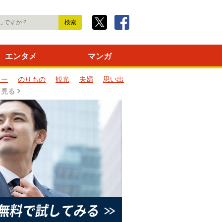
エンタメ
マンガ
ター
のりもの
観光
夫婦
思い出
と見る