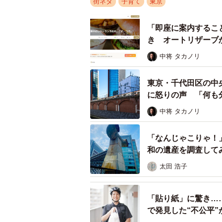
街ネタ
子育て
東京
「即座に案内するこ
き オートリザーブ
中将 タカノリ
東京・千代田区の中
に怒りの声 「何も
中将 タカノリ
「なんじゃこりゃ！
和の遺産を調査して
太田 浩子
「貼り紙」に驚き……
で発見した“不公平”