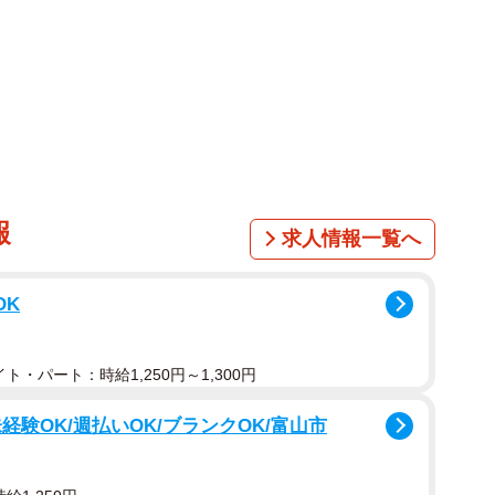
1/11
0（picture cells - stock.adobe.com）
60。その展望台はかつて日本一の高さを誇り、絶好の観
た。しかし近年、平日の昼間にはベビーカーを押すママ
”のような様相を呈しています。
報
求人情報一覧へ
023年4月に大幅リニューアルし、名称も新たに「てんぼ
・企画を担当する篠原聡さんによると、コロナ禍の影響
OK
数は前年比89％の約47万人を記録。特に注目すべきは
成は外国人観光客が15～20％、子ども連れのママが
ト・パート：時給1,250円～1,300円
ァミリー層がメインターゲットとなっています。
験OK/週払いOK/ブランクOK/富山市