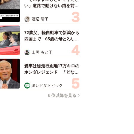
い」道路で動けない猫を前に
返された一言… 懸命に生き
ようとした4日間 「命の重
渡辺 晴子
さはみんな同じ」保護団体代
表の訴え
72歳父、軽自動車で新潟から
四国まで 65歳の母と2人で
3泊4日の旅 パーキングの休
憩まで分刻み… 「大学生で
山岡 もと子
も組まねえよ！」
愛車は総走行距離17万キロの
ホンダレジェンド 「どなた
か欲しい方が居たら」 大御
所漫才師が譲渡の意向
まいどなトピック
６位以降を見る