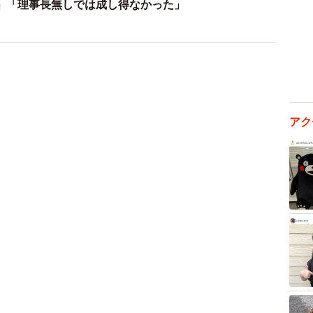
」「理事長無しでは成し得なかった」
アク
3/11
はかわいらしいレジャーシートが！