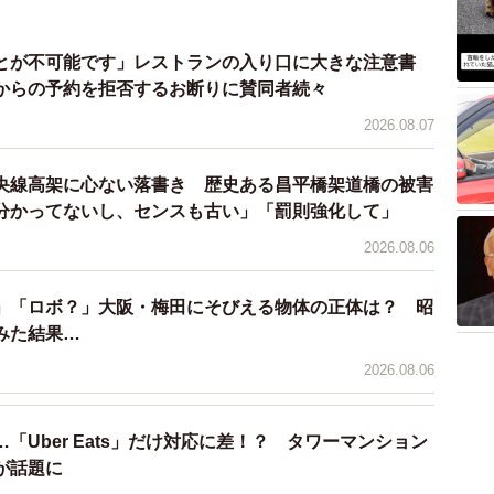
とが不可能です」レストランの入り口に大きな注意書
からの予約を拒否するお断りに賛同者続々
2026.08.07
央線高架に心ない落書き 歴史ある昌平橋架道橋の被害
分かってないし、センスも古い」「罰則強化して」
2026.08.06
」「ロボ？」大阪・梅田にそびえる物体の正体は？ 昭
みた結果…
2026.08.06
「Uber Eats」だけ対応に差！？ タワーマンション
が話題に
4/11