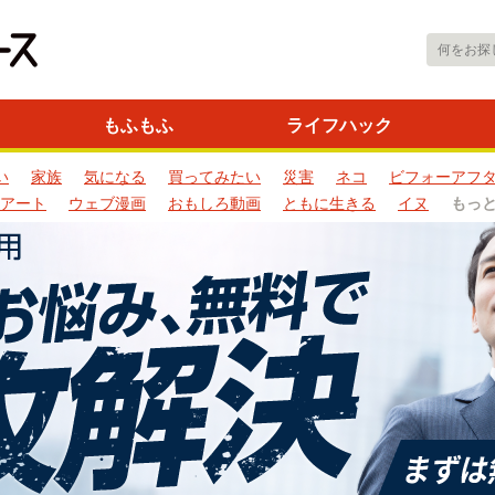
もふもふ
ライフハック
い
家族
気になる
買ってみたい
災害
ネコ
ビフォーアフ
アート
ウェブ漫画
おもしろ動画
ともに生きる
イヌ
もっ