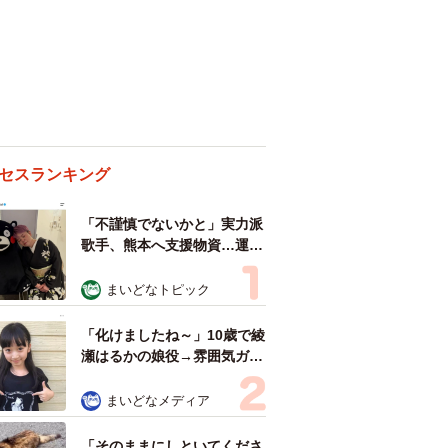
セスランキング
「不謹慎でないかと」実力派
歌手、熊本へ支援物資…運搬
トラックの車体デザインにた
めらい 「痛いほど伝わる」
まいどなトピック
「行動され立派」
「化けましたね～」10歳で綾
瀬はるかの娘役→雰囲気ガラ
リの18歳に成長 「メイクで
雰囲気が」「宝塚に入れそ
まいどなメディア
う」
「そのままにしといてくださ