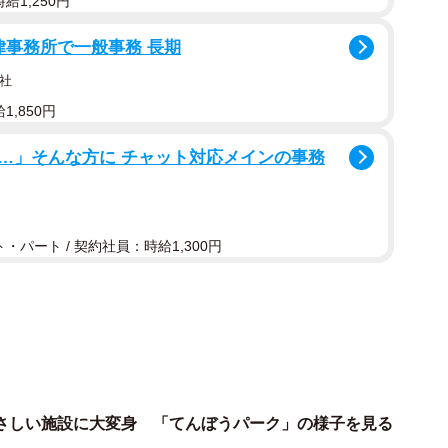
給1,250円
法律事務所で一般事務 長期
社
,850円
…」そんな方に チャット対応メインの事務
・パート / 契約社員：時給1,300円
2/11
で、混んでいるときはベビーカーだらけに
さしい施設に大変身 「てんぼうパーク」の様子を見る
ー連れのママたちがサンシャイン60の展望台に集まるの