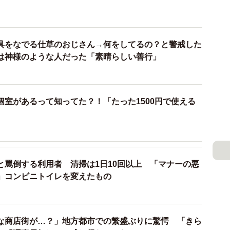
ントを挙げています。「レジャーシートの無料貸出」
「充実したベビールーム」「季節ごとの装飾とフォトス
施設」「有料施設ならではの安全性」そして「他の展望
具をなでる仕草のおじさん→何をしてるの？と警戒した
が複合的に関係しているのではないか、とのことでし
は神様のような人だった「素晴らしい善行」
施設として再評価
個室があるって知ってた？！「たった1500円で使える
富に用意され、人工芝が敷き詰められたエリアでは、カ
を無料で貸し出しています。来場者は座ったり横になっ
境が整っているのです。また、「絵本の森」と呼ばれる
と連動した「ハイハイスペース」には家の形をした本棚
と罵倒する利用者 清掃は1日10回以上 「マナーの悪
を楽しめます。生後18カ月以下の子どもを対象としたこ
」コンビニトイレを変えたもの
ョン素材で囲まれており、安全面にも配慮。さらに江崎
育児相談会やさまざまなワークショップも開催していま
な商店街が…？」地方都市での繁盛ぶりに驚愕 「きら