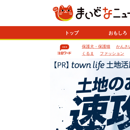
ニ
トップ
おもしろ
ュ
ー
保護犬・保護猫
かんさ
ス
一
くるま
ファッション
覧