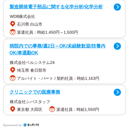
製造開発電子部品に関する化学分析/化学分析
WDB株式会社
石川県 白山市
派遣社員：時給1,450円～1,500円
3年前からローソンが始めた「アートトイレ」という取り
病院内での事務/週2日～OK/未経験歓迎/扶養内
組み。トイレの個室内部の壁面にデザインを施すという試
OK/車通勤OK
みだ。トイレを管理している店舗や利用している客への
株式会社ベルシステム24
「感謝」をテーマに続けてきた。今年は京都府や広島県、
埼玉県 春日部市
愛知県など全国6店舗で展開し、現在は12店舗で実施してい
アルバイト・パート / 契約社員：時給1,163円
る。
クリニックでの医療事務
デザインは一般から公募して選出。嵐山谷ケ辻子町店は
株式会社シバスタッフ
京都府で初めてとなるアートトイレで、2024年11月30日か
東京都 大田区
派遣社員：時給1,550円
ら利用を開始した。
Sponsored by