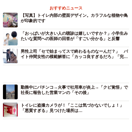
おすすめニュース
【写真】トイレ内部の壁面デザイン。カラフルな植物や鳥
が印象的です
「おっぱいが大きい人の聴診は嬉しいですか？」小学生み
たいな質問への医師の回答が「すごい分かる」と反響
男性上司「セで始まってスで終わるものなーんだ？」 バ
イト仲間女性の模範解答に「カッコ良すぎるだろ」「完璧
な返し！」
2/2
勤務中にパチンコ→火事で社用車が炎上→「クビ覚悟」で
トイレ内部の壁面デザイン。カラフルな植物や鳥が印象的だ（ローソン
社長に報告した営業マンの「その後」
提供）
トイレに盗撮カメラが！「ここは気づかないでしょ！」
名古屋工業大の小松義典准教授が学生と大学院生120人を
「悪質すぎる」見つけた場所は…
対象に2014、15年に行った公共トイレの選択理由の調査に
よると「利便性」「清潔さ」を重視する人数は半数を超え