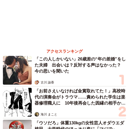
アクセスランキング
「この人しかいない」26歳差の“年の差婚”をし
た夫婦 出会いは？反対する声はなかった？
今の思いを聞いた
古川 諭香
「お前さえいなければ金賞取れてた！」高校時
代の演奏会がトラウマ……責められた学生は楽
器修理職人に 10年後再会した因縁の相手から
思わぬ申し出【漫画】
海川 まこと
「ウソだろ」体重130kgの女性芸人オダウエダ
植田 大学時代のほっそり姿に「マジで」