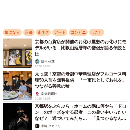
気になる
京都
街ネタ
アート
コンビニ
しごと
京都の百貨店が開催のお化け屋敷のお化けにモ
デルがいる 比叡山延暦寺の僧侶が語る伝説と
は
浅井 佳穂
2026.08.08
太っ腹！京都の老舗中華料理店がフルコース料
理50人前を無料提供 「一市民としてお礼を」
つながる善意の輪
京都新聞社
2026.08.08
京都駅をぶらぶら→ホームの隅に何やら「ドロ
ン」のポーズをする忍者 この暑い中いったい
なぜ？ 近づいてみたら… 「見つかるなんて
未熟」
中将 タカノリ