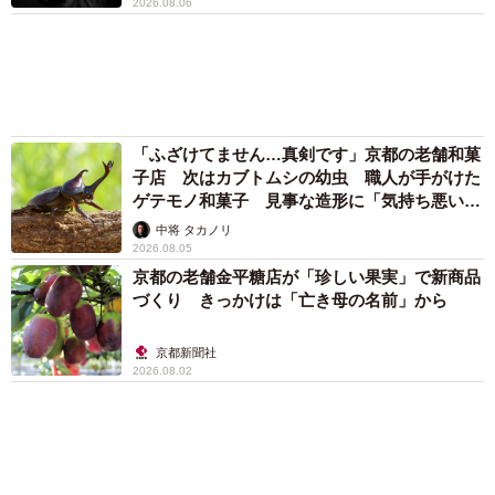
2026.08.06
「ふざけてません…真剣です」京都の老舗和菓
子店 次はカブトムシの幼虫 職人が手がけた
ゲテモノ和菓子 見事な造形に「気持ち悪いく
らいリアル」
中将 タカノリ
2026.08.05
京都の老舗金平糖店が「珍しい果実」で新商品
づくり きっかけは「亡き母の名前」から
京都新聞社
2026.08.02