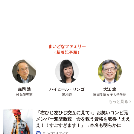
まいどなファミリー
（新着記事順）
森岡 浩
ハイヒール・リンゴ
大江 篤
姓氏研究家
漫才師
園田学園女子大学学長
もっと見る
「右ひじ左ひじ交互に見て♪」お笑いコンビ元
メンバー髪型激変 命を救う資格を取得「ええ
え！！すごすぎます！」→本名も明らかに
まいどなメディア