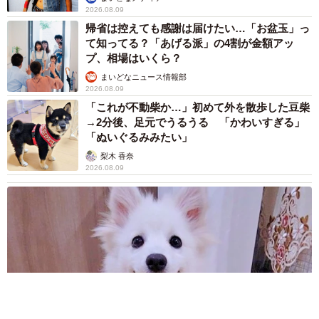
2026.08.09
帰省は控えても感謝は届けたい…「お盆玉」っ
て知ってる？「あげる派」の4割が金額アッ
プ、相場はいくら？
まいどなニュース情報部
2026.08.09
「これが不動柴か…」初めて外を散歩した豆柴
→2分後、足元でうるうる 「かわいすぎる」
「ぬいぐるみみたい」
梨木 香奈
2026.08.09