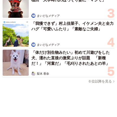
まいどなメディア
「我慢できず」村上佳菜子、イケメン夫と全力
ハグ「可愛いふたり」「素敵なご夫婦」
まいどなメディア
「体だけ別生物みたい」初めて川遊びをした
犬、濡れた直後の激変ぶりが話題 「新種
だ！」「河童だ」「毛刈りされたあとの羊」
梨木 香奈
６位以降を見る