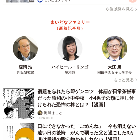
６位以降を見る
まいどなファミリー
（新着記事順）
森岡 浩
ハイヒール・リンゴ
大江 篤
姓氏研究家
漫才師
園田学園女子大学学長
もっと見る
宿題を忘れたら即ゲンコツ 体罰が日常茶飯事
だった昭和の小中学校 小4男子の頬に押し付
けられた恐怖の棒とは？【漫画】
海川 まこと
2026.08.10
口にできなかった「ごめんね」 今も消えない
遠い日の後悔 がんで弱った父と過ごした3カ
月は最後の贈り物かもしれない【漫画】