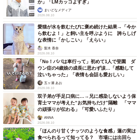
か」「LMカッコよすぎ」
まいどなメディア
2026.08.10
愛猫が水を飲むたびに褒め続けた結果→「今か
ら飲むよ！」と飼い主を呼ぶように 誇らしげ
な表情に「かしこい」「えらい」
梨木 香奈
2026.08.10
「No！パパは車行って」初めて1人で登園 ダ
ウン症の4歳娘の成長に思わず涙…「感動して
泣いちゃった」「表情も会話も愛おしい」
五ヶ瀬 あお
2026.08.10
双子弟が手足口病に…→兄に感染しないよう保
育士ママが考えた“お気持ちだけ”隔離 「ママ
の頑張りが伝わる」「可愛いふたり」
ANNA
2026.08.10
「ほんのり甘くナッツのような食感」蓮の実は
食べられるって知ってる？ 市場には出回ら