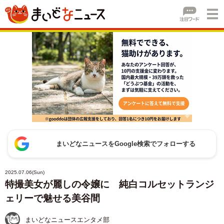
まいどなニュースをGoogle検索でフォローする
2025.07.06(Sun)
特撮美女が麗しの令嬢に 純白コルセットランジ
ェリーで魅せる美谷間
まいどなニュースエンタメ部