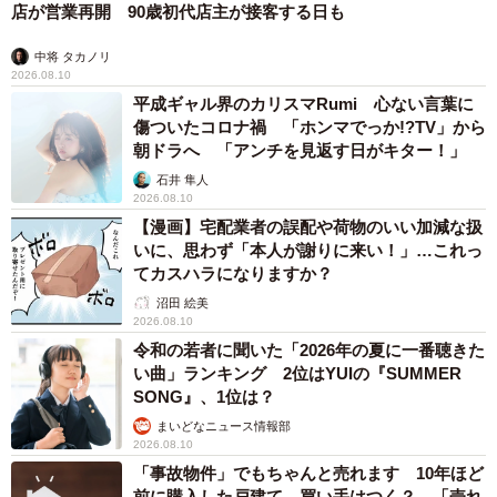
店が営業再開 90歳初代店主が接客する日も
中将 タカノリ
2026.08.10
平成ギャル界のカリスマRumi 心ない言葉に
傷ついたコロナ禍 「ホンマでっか!?TV」から
朝ドラへ 「アンチを見返す日がキター！」
石井 隼人
2026.08.10
【漫画】宅配業者の誤配や荷物のいい加減な扱
いに、思わず「本人が謝りに来い！」…これっ
てカスハラになりますか？
沼田 絵美
2026.08.10
令和の若者に聞いた「2026年の夏に一番聴きた
い曲」ランキング 2位はYUIの『SUMMER
SONG』、1位は？
まいどなニュース情報部
2026.08.10
「事故物件」でもちゃんと売れます 10年ほど
前に購入した戸建て、買い手はつく？ 「売れ