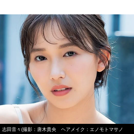
志田音々(撮影：唐木貴央 ヘアメイク：エノモトマサノ