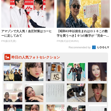
アマゾンで大人気！血圧対策はコーヒ
【昭和43年以前生まれはロト６この数
ーに足してみて
字を買うべき】6つの数字が「完全一
致」する方...
PR(森永乳業)
PR(株式会社MURA)
Recommended by
昨日の人気フォトセレクション