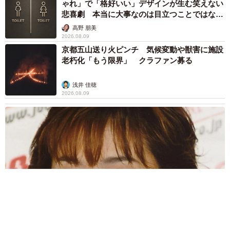
ゃれ」で「格好いい」デザインが生む笑えない
悲喜劇 本当に大事なのは目立つことではな
く…
高野 朋美
2026.08.09
京都五山送り火ピンチ 気候変動や獣害に施設
老朽化「もう限界」 クラファン募る
浅井 佳穂
2026.08.09