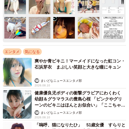
エンタメ
気になる
爽やか青ビキニ！マーメイドになった虹コン・
石浜芽衣 まぶしい笑顔と大きな瞳にキュン
まいどなニュースエンタメ部
2026.08.10
健康優良児ボディの衝撃グラビアにわくわく
幼顔＆グラマラスの豊島心桜 「ピンクやグリ
ーンのビキニはほんとお似合い」「ここちゃん
天使 また可愛くなった」
まいどなニュースエンタメ部
2026.08.10
「嗚呼、猫になりたひ」 51歳女優 すらりと