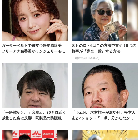
ガーターベルトで際立つ妖艶脚線美
８月のロト6はこの方法で買え!!６つの
フリーアナ森香澄がランジェリーモデ
数字が『完全一致』する方法
ルに ｢PE...
PR(株式会社MURA)
「一瞬誰かと…」彦摩呂、30キロ近く
「キム兄」木村祐一が激やせ、松本人
減量した姿に反響 既製品の防護服が
志と2ショット「一瞬、分からなかった
着られると...
わ」「テキ...