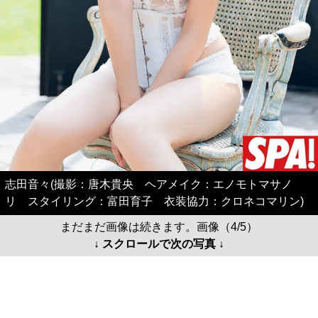
志田音々(撮影：唐木貴央 ヘアメイク：エノモトマサノ
リ スタイリング：富田育子 衣装協力：クロネコマリン)
まだまだ画像は続きます。画像（4/5）
↓ スクロールで次の写真 ↓