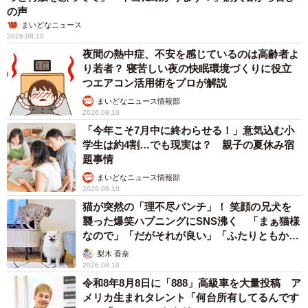
の声
まいどなニュース
2026.08.10
夜間の熱中症、不安を感じているのは高齢者よ
り若者？ 寝苦しい夜の快眠環境づくりに役立
つエアコン活用術をプロが解説
まいどなニュース情報部
2026.08.10
「今年こそ7月中に終わらせる！」意気込む小
学生は約4割…でも現実は？ 親子の夏休み宿
題事情
まいどなニュース情報部
2026.08.10
猫が突然の「理不尽パンチ」！ 笑顔の兄犬を
襲った爆笑ハプニングにSNS沸く 「まぁ猫様
なので」「だがそれが良い」「ふたりともかわ
いいね」
梨木 香奈
2026.08.10
令和8年8月8日に「888」高級車を大量投稿 ア
メリカ生まれタレント「何台所有してるんです