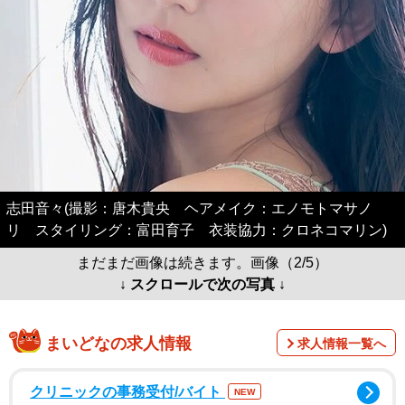
志田音々(撮影：唐木貴央 ヘアメイク：エノモトマサノ
リ スタイリング：富田育子 衣装協力：クロネコマリン)
まだまだ画像は続きます。画像（2/5）
↓ スクロールで次の写真 ↓
まいどなの求人情報
求人情報一覧へ
クリニックの事務受付/バイト
NEW