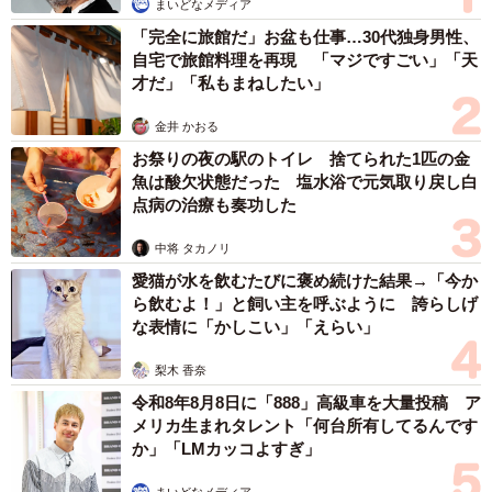
まいどなメディア
「完全に旅館だ」お盆も仕事…30代独身男性、
自宅で旅館料理を再現 「マジですごい」「天
才だ」「私もまねしたい」
金井 かおる
お祭りの夜の駅のトイレ 捨てられた1匹の金
魚は酸欠状態だった 塩水浴で元気取り戻し白
点病の治療も奏功した
中将 タカノリ
愛猫が水を飲むたびに褒め続けた結果→「今か
ら飲むよ！」と飼い主を呼ぶように 誇らしげ
な表情に「かしこい」「えらい」
梨木 香奈
令和8年8月8日に「888」高級車を大量投稿 ア
メリカ生まれタレント「何台所有してるんです
か」「LMカッコよすぎ」
まいどなメディア