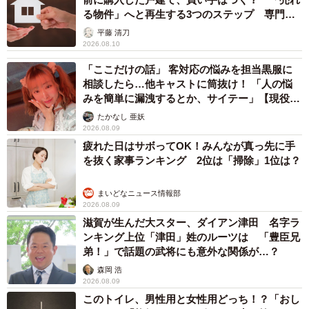
る物件」へと再生する3つのステップ 専門家
が解説
平藤 清刀
2026.08.10
「ここだけの話」 客対応の悩みを担当黒服に
相談したら…他キャストに筒抜け！ 「人の悩
みを簡単に漏洩するとか、サイテー」【現役キ
ャストに取材】
たかなし 亜妖
2026.08.09
疲れた日はサボってOK！みんなが真っ先に手
を抜く家事ランキング 2位は「掃除」1位は？
まいどなニュース情報部
2026.08.09
滋賀が生んだ大スター、ダイアン津田 名字ラ
ンキング上位「津田」姓のルーツは 「豊臣兄
弟！」で話題の武将にも意外な関係が…？
森岡 浩
2026.08.09
このトイレ、男性用と女性用どっち！？「おし