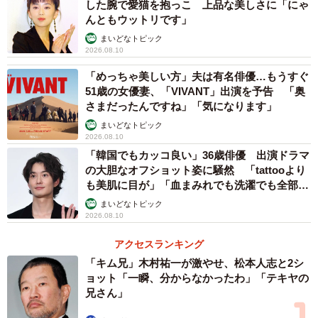
した腕で愛猫を抱っこ 上品な美しさに「にゃ
んともウットリです」
まいどなトピック
2026.08.10
「めっちゃ美しい方」夫は有名俳優…もうすぐ
51歳の女優妻、「VIVANT」出演を予告 「奥
さまだったんですね」「気になります」
まいどなトピック
2026.08.10
「韓国でもカッコ良い」36歳俳優 出演ドラマ
の大胆なオフショット姿に騒然 「tattooより
も美肌に目が」「血まみれでも洗濯でも全部か
っこいい」
まいどなトピック
2026.08.10
アクセスランキング
「キム兄」木村祐一が激やせ、松本人志と2シ
ョット「一瞬、分からなかったわ」「テキヤの
兄さん」