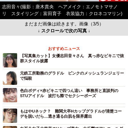
志田音々(撮影：唐木貴央 ヘアメイク：エノモトマサノ
リ スタイリング：富田育子 衣装協力：クロネコマリン)
まだまだ画像は続きます。画像（3/5）
↓ スクロールで次の写真 ↓
おすすめニュース
【写真集カット】女優志田音々さん 真っ赤なビキニで抜
群スタイル披露
元鉄工所勤務のグラドル ピンクのメッシュランジェリー
で悩殺
色白ボディ×赤ビキニで四つん這い 事務所と直談判の
STUアイドル 波打ち際でセクシーポーズ
もはやUネック？ 難関大卒Hカップグラドルが清楚コー
デを脱いだら…透き通る白肌を限界露出