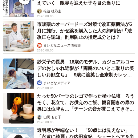
えていく 限界を迎えた子を目の当りに
松波 穂乃圭
2026.08.05
市販薬のオーバードーズ対策で改正薬機法が5
月に施行、かぜ薬を購入した人の約6割が「法
改正を認知」乱用防止の指定成分とは？
まいどなニュース情報部
2026.08.05
紗栄子の長男 18歳のモデル、カジュアルコー
デのおしゃれ近影が「両親のいいとこ取りの美
しいお顔立ち」 9歳に渡英し全寮制カレッジ
で学ぶ
まいどなメディア
2026.08.05
たった50パーツのレゴで作った極小仏壇 ろう
そく、花立て、お供えのご飯、観音開きの扉の
奥には位牌も…「チーンの音が聞こえてきそ
う」
山岡 もと子
2026.08.05
透明感が半端ない！ 「50歳には見えない」
「永遠に綺麗」な内田有紀 ショートヘア＆半