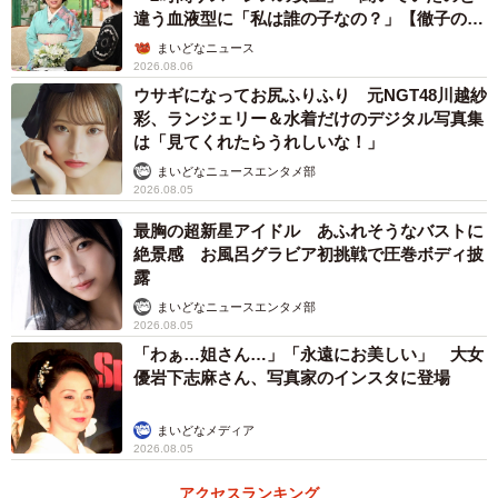
違う血液型に「私は誰の子なの？」【徹子の部
屋】
まいどなニュース
2026.08.06
ウサギになってお尻ふりふり 元NGT48川越紗
彩、ランジェリー＆水着だけのデジタル写真集
は「見てくれたらうれしいな！」
まいどなニュースエンタメ部
2026.08.05
最胸の超新星アイドル あふれそうなバストに
絶景感 お風呂グラビア初挑戦で圧巻ボディ披
露
まいどなニュースエンタメ部
2026.08.05
「わぁ…姐さん…」「永遠にお美しい」 大女
優岩下志麻さん、写真家のインスタに登場
まいどなメディア
2026.08.05
アクセスランキング