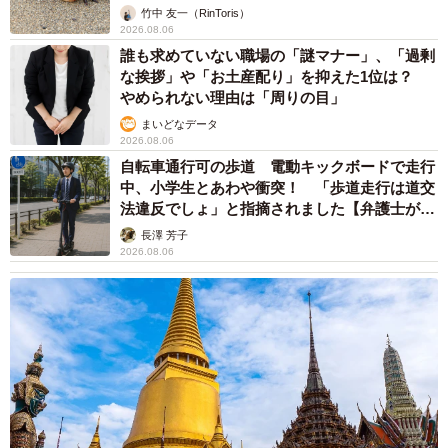
竹中 友一（RinToris）
2026.08.06
誰も求めていない職場の「謎マナー」、「過剰
な挨拶」や「お土産配り」を抑えた1位は？
やめられない理由は「周りの目」
まいどなデータ
2026.08.06
自転車通行可の歩道 電動キックボードで走行
中、小学生とあわや衝突！ 「歩道走行は道交
法違反でしょ」と指摘されました【弁護士が解
説】
長澤 芳子
2026.08.06