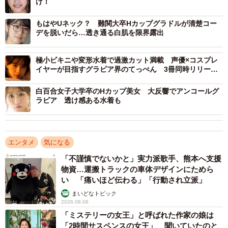
け！
もはやUネック？ 難関大卒Hカップグラドルが清楚コー
デを脱いだら…透き通る白肌を限界露出
極小ビキニや変形水着で過激カット満載 声優×コスプレ
イヤーが目指すグラビア界のてっぺん 3冊同時リリー
ス
白百合女子大学卒のHカップ美女 大反響でアンコールグ
ラビア 透け感ある水着も
エンタメ
気になる
「不謹慎でないかと」実力派歌手、熊本へ支援
物資…運搬トラックの車体デザインにためら
い 「痛いほど伝わる」「行動され立派」
まいどなトピック
2026.08.06
「ミステリーの女王」と呼ばれた作家の娘は
「2時間サスペンスの女王」 聞いていたのと