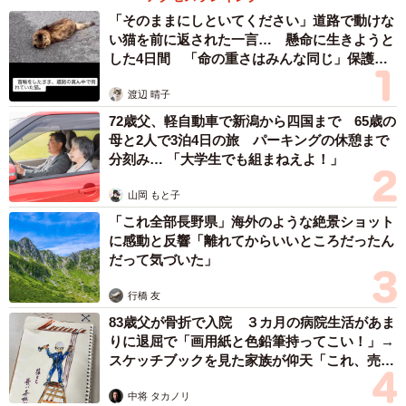
「そのままにしといてください」道路で動けな
い猫を前に返された一言… 懸命に生きようと
した4日間 「命の重さはみんな同じ」保護団
体代表の訴え
渡辺 晴子
72歳父、軽自動車で新潟から四国まで 65歳の
母と2人で3泊4日の旅 パーキングの休憩まで
分刻み… 「大学生でも組まねえよ！」
山岡 もと子
「これ全部長野県」海外のような絶景ショット
に感動と反響「離れてからいいところだったん
だって気づいた」
行橋 友
83歳父が骨折で入院 ３カ月の病院生活があま
りに退屈で「画用紙と色鉛筆持ってこい！」→
スケッチブックを見た家族が仰天「これ、売れ
ますよ…」
中将 タカノリ