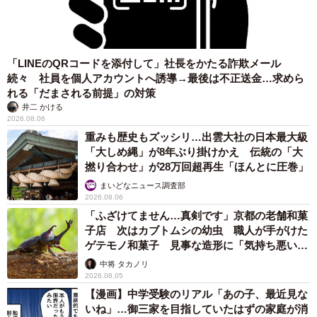
「LINEのQRコードを添付して」社長をかたる詐欺メール
続々 社員を個人アカウントへ誘導→最後は不正送金…求めら
れる「だまされる前提」の対策
井二 かける
2026.08.06
重みも歴史もズッシリ…出雲大社の日本最大級
「大しめ縄」が8年ぶり掛けかえ 伝統の「大
撚り合わせ」が28万回超再生「ほんとに圧巻」
まいどなニュース調査部
2026.08.06
「ふざけてません…真剣です」京都の老舗和菓
子店 次はカブトムシの幼虫 職人が手がけた
ゲテモノ和菓子 見事な造形に「気持ち悪いく
らいリアル」
中将 タカノリ
2026.08.05
【漫画】中学受験のリアル「あの子、最近見な
いね」…御三家を目指していたはずの家庭が消