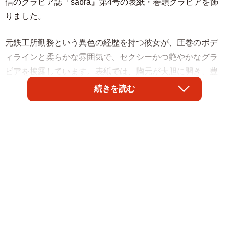
信のグラビア誌『sabra』第4号の表紙・巻頭グラビアを飾
りました。
元鉄工所勤務という異色の経歴を持つ彼女が、圧巻のボデ
ィラインと柔らかな雰囲気で、セクシーかつ艶やかなグラ
ビアを披露しています。表紙では、胸元が大胆に開き、豊
満なバストがこぼれ落ちそうなピンクのメッシュランジェ
続きを読む
リー姿で登場。白い手袋とピンクのハイヒールを合わせ、
挑発的な眼差しでこちらを見つめる姿に視線を釘付けにな
りそうです。
2024年10月に復刊した『sabra』は、dマガジンや楽天マガ
ジン、Kindle Unlimitedなどで配信される電子グラビア雑誌
として展開。第4号となる今回は、過去最大のボリュームで
総勢15人がグラビア競演しています。
ちとせさんは自身のXで「大ボリュームの6衣装24P！王道