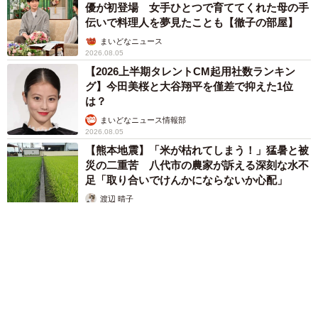
優が初登場 女手ひとつで育ててくれた母の手
伝いで料理人を夢見たことも【徹子の部屋】
まいどなニュース
2026.08.05
【2026上半期タレントCM起用社数ランキン
グ】今田美桜と大谷翔平を僅差で抑えた1位
は？
まいどなニュース情報部
2026.08.05
【熊本地震】「米が枯れてしまう！」猛暑と被
災の二重苦 八代市の農家が訴える深刻な水不
足「取り合いでけんかにならないか心配」
渡辺 晴子
2026.08.05