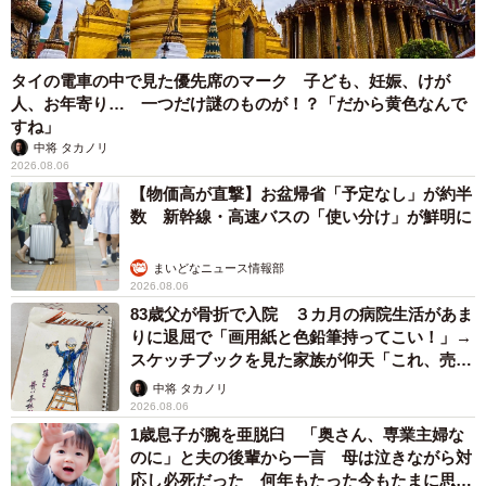
タイの電車の中で見た優先席のマーク 子ども、妊娠、けが
人、お年寄り… 一つだけ謎のものが！？「だから黄色なんで
すね」
中将 タカノリ
2026.08.06
【物価高が直撃】お盆帰省「予定なし」が約半
数 新幹線・高速バスの「使い分け」が鮮明に
まいどなニュース情報部
2026.08.06
83歳父が骨折で入院 ３カ月の病院生活があま
りに退屈で「画用紙と色鉛筆持ってこい！」→
スケッチブックを見た家族が仰天「これ、売れ
ますよ…」
中将 タカノリ
2026.08.06
1歳息子が腕を亜脱臼 「奥さん、専業主婦な
のに」と夫の後輩から一言 母は泣きながら対
応し必死だった 何年もたった今もたまに思い