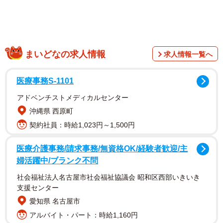
からオシャレセクシーまで盛りだくさん♡見応えたっぷり
です 絶対GETしてね 」とコメント。また「そしてそし
て…Sabra-netさんにて7月のカバーガール務めさせて頂い
ております 今日から毎週写真公開♡ 第1弾はピンクのシー
まいどなの求人情報
求人情報一覧へ
スルー衣装」と投稿。美しい背中のラインと、柔らかそう
なヒップが惜しげもなく露わになり、美しく鍛え上げられ
医療事務S-1101
た曲線美を堪能できる写真は必見です。
アドベンチストメディカルセンター
沖縄県 西原町
契約社員：時給1,023円～1,500円
医療介護事務/請求事務/無資格OK/経験者歓迎/主
婦活躍中/ブランク不問
社会福祉法人名古屋市社会福祉協議会 昭和区西部いきいき
支援センター
愛知県 名古屋市
アルバイト・パート：時給1,160円