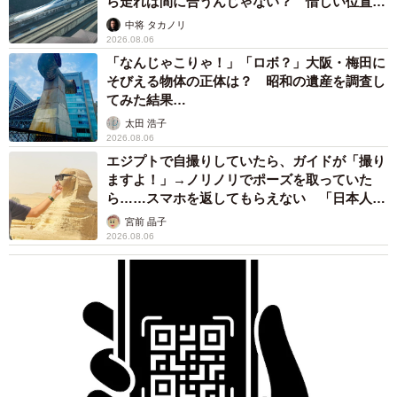
ら走れば間に合うんじゃない？ 惜しい位置関
係が反響
中将 タカノリ
2026.08.06
「なんじゃこりゃ！」「ロボ？」大阪・梅田に
そびえる物体の正体は？ 昭和の遺産を調査し
てみた結果…
太田 浩子
2026.08.06
エジプトで自撮りしていたら、ガイドが「撮り
ますよ！」→ノリノリでポーズを取っていた
ら……スマホを返してもらえない 「日本人は
カモ代表かも」「私は6時間で3万円払った」
宮前 晶子
2026.08.06