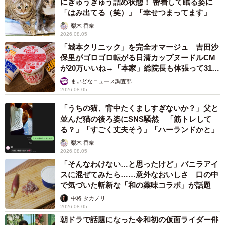
にぎゅうぎゅう詰め状態！ 密着して眠る姿に
「はみ出てる（笑）」「幸せつまってます」
梨木 香奈
2026.08.05
「城本クリニック」を完全オマージュ 吉田沙
保里がゴロゴロ転がる日清カップヌードルCM
が20万いいね→「本家」総院長も体張って31万
いいね
まいどなニュース調査部
2026.08.05
「うちの猫、背中たくましすぎないか？」父と
並んだ猫の後ろ姿にSNS騒然 「筋トレして
る？」「すごく丈夫そう」「ハーランドかと」
梨木 香奈
2026.08.05
「そんなわけない…と思ったけど」バニラアイ
スに混ぜてみたら……意外なおいしさ 口の中
で気づいた斬新な「和の薬味コラボ」が話題
中将 タカノリ
2026.08.05
朝ドラで話題になった令和初の仮面ライダー俳