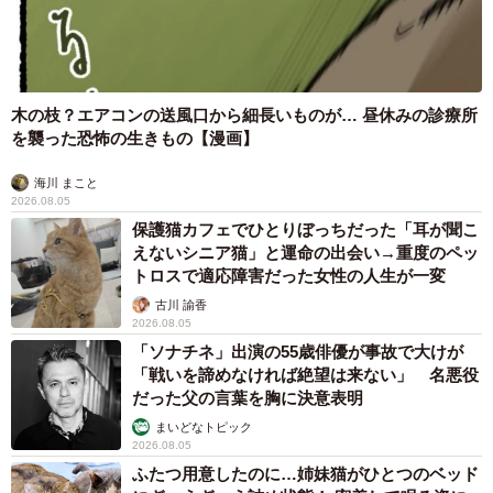
木の枝？エアコンの送風口から細長いものが… 昼休みの診療所
を襲った恐怖の生きもの【漫画】
海川 まこと
2026.08.05
保護猫カフェでひとりぼっちだった「耳が聞こ
えないシニア猫」と運命の出会い→重度のペッ
トロスで適応障害だった女性の人生が一変
古川 諭香
2026.08.05
「ソナチネ」出演の55歳俳優が事故で大けが
「戦いを諦めなければ絶望は来ない」 名悪役
だった父の言葉を胸に決意表明
まいどなトピック
2026.08.05
ふたつ用意したのに…姉妹猫がひとつのベッド