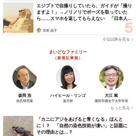
エジプトで自撮りしていたら、ガイドが「撮り
ますよ！」→ノリノリでポーズを取っていた
ら……スマホを返してもらえない 「日本人は
カモ代表かも」「私は6時間で3万円払った」
宮前 晶子
６位以降を見る
まいどなファミリー
（新着記事順）
森岡 浩
ハイヒール・リンゴ
大江 篤
姓氏研究家
漫才師
園田学園女子大学学長
もっと見る
「カニにアジをあげると青くなる」ほんと
に！？ 「自然の染色技術が凄い」と話題に
その理由とは…？