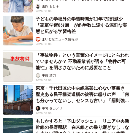
出し…
山岡 もと子
2026.08.06
子どもの学校外の学習時間が11年で2割減少
「家庭学習0分層」が約半数に達する深刻な実
態と広がる学習格差
まいどなニュース情報部
2026.08.06
「事故物件」という言葉のイメージにとらわれ
ていませんか？ 不動産業者が語る「物件の可
能性」を閉ざさないために必要なこと
平藤 清刀
2026.08.06
東京・千代田区の中央線高架に心ない落書き
歴史ある昌平橋架道橋の被害に怒りの声 「何
も分かってないし、センスも古い」「罰則強化
して」
中将 タカノリ
2026.08.06
もしかすると「下山ダッシュ」 リニア中央新
幹線の長野県駅 在来線との乗り継ぎなし→な