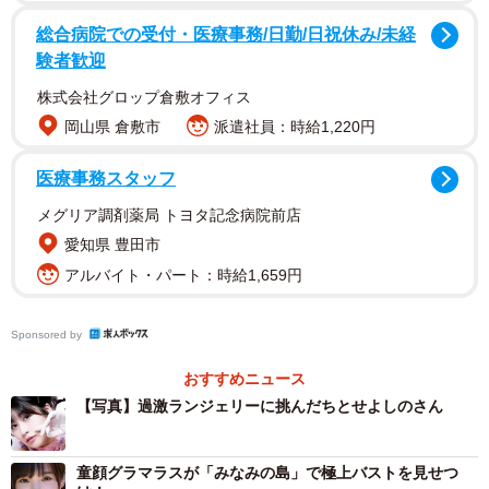
総合病院での受付・医療事務/日勤/日祝休み/未経
験者歓迎
【ちとせよしのさんプロフィル】
株式会社グロップ倉敷オフィス
2000年、佐賀県生まれ。グラドル・大食いタレントとして
岡山県 倉敷市
派遣社員：時給1,220円
活躍するほか、アイドルグループ「あまいものつめあわ
せ」のメンバーとしても活動。2024年10月にはソロ歌手デ
医療事務スタッフ
ビューも果たす。最新情報はX（@chitose_Yoshino）、
メグリア調剤薬局 トヨタ記念病院前店
Instagram（chitose_Yoshino）
愛知県 豊田市
アルバイト・パート：時給1,659円
Sponsored by
おすすめニュース
【写真】過激ランジェリーに挑んだちとせよしのさん
童顔グラマラスが「みなみの島」で極上バストを見せつ