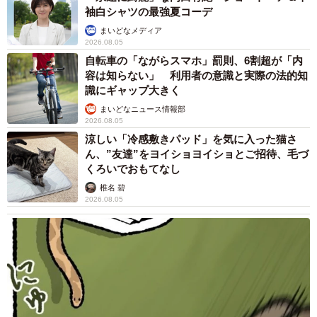
袖白シャツの最強夏コーデ
まいどなメディア
2026.08.05
自転車の「ながらスマホ」罰則、6割超が「内
容は知らない」 利用者の意識と実際の法的知
識にギャップ大きく
まいどなニュース情報部
2026.08.05
涼しい「冷感敷きパッド」を気に入った猫さ
ん、”友達”をヨイショヨイショとご招待、毛づ
くろいでおもてなし
椎名 碧
2026.08.05