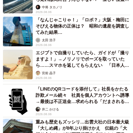
係が反響
中将 タカノリ
2026.08.06
「なんじゃこりゃ！」「ロボ？」大阪・梅田に
そびえる物体の正体は？ 昭和の遺産を調査し
てみた結果…
太田 浩子
2026.08.06
エジプトで自撮りしていたら、ガイドが「撮り
ますよ！」→ノリノリでポーズを取っていた
ら……スマホを返してもらえない 「日本人は
カモ代表かも」「私は6時間で3万円払った」
宮前 晶子
2026.08.06
「LINEのQRコードを添付して」社長をかたる
詐欺メール続々 社員を個人アカウントへ誘導
→最後は不正送金…求められる「だまされる前
提」の対策
井二 かける
2026.08.06
重みも歴史もズッシリ…出雲大社の日本最大級
「大しめ縄」が8年ぶり掛けかえ 伝統の「大