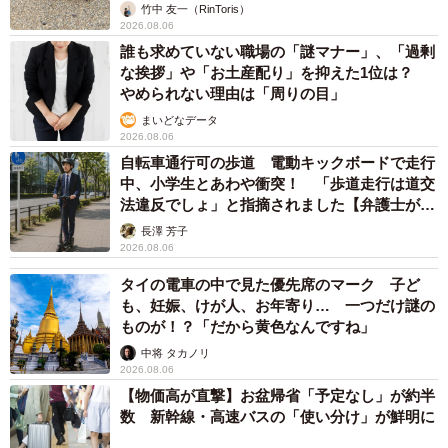
竹中 友一（RinToris）
2026.08.06
誰も求めていない職場の「謎マナー」、「過剰
な挨拶」や「お土産配り」を抑えた1位は？
やめられない理由は「周りの目」
まいどなデータ
2026.08.06
自転車通行可の歩道 電動キックボードで走行
中、小学生とあわや衝突！ 「歩道走行は道交
法違反でしょ」と指摘されました【弁護士が解
説】
長澤 芳子
2026.08.06
タイの電車の中で見た優先席のマーク 子ど
も、妊娠、けが人、お年寄り… 一つだけ謎の
ものが！？「だから黄色なんですね」
中将 タカノリ
2026.08.06
【物価高が直撃】お盆帰省「予定なし」が約半
数 新幹線・高速バスの「使い分け」が鮮明に