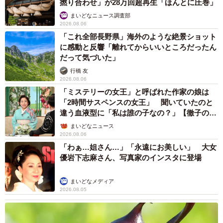
撚り合わせ」が28万回超再生「ほんとに圧巻」
まいどなニュース調査部
2026.08.06
「これ全部長野県」海外のような絶景ショット
に感動と反響「離れてからいいところだったん
だって気づいた」
行橋 友
2026.08.06
「ミステリーの女王」と呼ばれた作家の娘は
「2時間サスペンスの女王」 聞いていたのと
違う血液型に「私は誰の子なの？」【徹子の部
屋】
まいどなニュース
2026.08.06
「わぁ…姐さん…」「永遠にお美しい」 大女
優岩下志麻さん、写真家のインスタに登場
まいどなメディア
2026.08.05