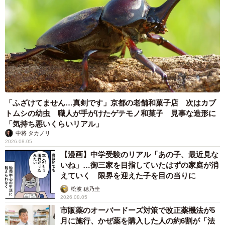
「ふざけてません…真剣です」京都の老舗和菓子店 次はカブ
トムシの幼虫 職人が手がけたゲテモノ和菓子 見事な造形に
「気持ち悪いくらいリアル」
中将 タカノリ
2026.08.05
【漫画】中学受験のリアル「あの子、最近見な
いね」…御三家を目指していたはずの家庭が消
えていく 限界を迎えた子を目の当りに
松波 穂乃圭
2026.08.05
市販薬のオーバードーズ対策で改正薬機法が5
月に施行、かぜ薬を購入した人の約6割が「法