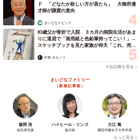
ド 「どなたか欲しい方が居たら」 大御所漫
才師が譲渡の意向
まいどなトピック
83歳父が骨折で入院 ３カ月の病院生活があま
りに退屈で「画用紙と色鉛筆持ってこい！」→
スケッチブックを見た家族が仰天「これ、売れ
ますよ…」
中将 タカノリ
６位以降を見る
まいどなファミリー
（新着記事順）
森岡 浩
ハイヒール・リンゴ
大江 篤
姓氏研究家
漫才師
園田学園女子大学学長
もっと見る