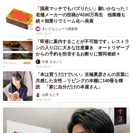
「国産マッチでもバズりたい」願いかなった！
老舗メーカーの投稿が4100万再生 他業種も
続々相乗りでミーム化へ発展
まいどなニュース調査部
2026.08.07
「即座に案内することが不可能です」レストラ
ンの入り口に大きな注意書き オートリザーブ
からの予約を拒否するお断りに賛同者続々
中将 タカノリ
2026.08.07
「本は買うだけでいい」京極夏彦さんの言葉に
共感した女性→リビングの本棚に140冊を積
読 「家に自分だけの本屋さん」
山岡 もと子
2026.08.07