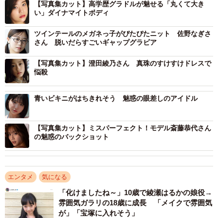
【写真集カット】高学歴グラドルが魅せる「丸くて大き
い」ダイナマイトボディ
ツインテールのメガネっ子がぴたぴたニット 佐野なぎさ
さん 脱いだらすごいギャップグラビア
【写真集カット】澄田綾乃さん 真珠のすけすけドレスで
悩殺
青いビキニがはちきれそう 魅惑の眼差しのアイドル
【写真集カット】ミスパーフェクト！モデル斎藤恭代さん
の魅惑のバックショット
エンタメ
気になる
「化けましたね～」10歳で綾瀬はるかの娘役→
雰囲気ガラリの18歳に成長 「メイクで雰囲気
が」「宝塚に入れそう」