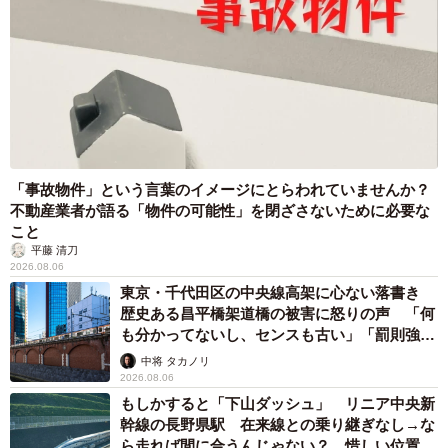
「事故物件」という言葉のイメージにとらわれていませんか？
不動産業者が語る「物件の可能性」を閉ざさないために必要な
こと
平藤 清刀
2026.08.06
東京・千代田区の中央線高架に心ない落書き
歴史ある昌平橋架道橋の被害に怒りの声 「何
も分かってないし、センスも古い」「罰則強化
して」
中将 タカノリ
2026.08.06
もしかすると「下山ダッシュ」 リニア中央新
幹線の長野県駅 在来線との乗り継ぎなし→な
ら走れば間に合うんじゃない？ 惜しい位置関