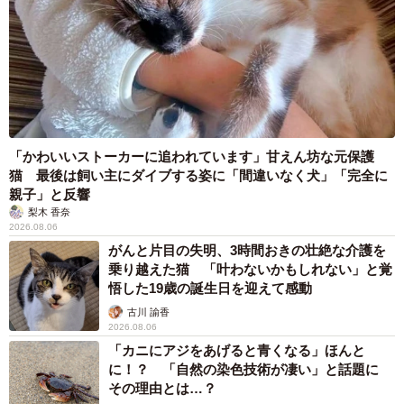
「かわいいストーカーに追われています」甘えん坊な元保護
猫 最後は飼い主にダイブする姿に「間違いなく犬」「完全に
親子」と反響
梨木 香奈
2026.08.06
がんと片目の失明、3時間おきの壮絶な介護を
乗り越えた猫 「叶わないかもしれない」と覚
悟した19歳の誕生日を迎えて感動
古川 諭香
2026.08.06
「カニにアジをあげると青くなる」ほんと
に！？ 「自然の染色技術が凄い」と話題に
その理由とは…？