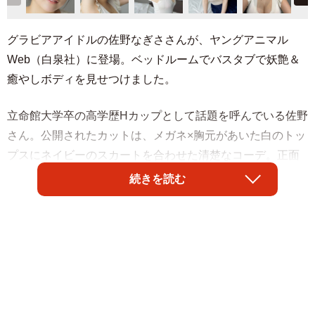
グラビアアイドルの佐野なぎささんが、ヤングアニマル
Web（白泉社）に登場。ベッドルームでバスタブで妖艶＆
癒やしボディを見せつけました。
立命館大学卒の高学歴Hカップとして話題を呼んでいる佐野
さん。公開されたカットは、メガネ×胸元があいた白のトッ
プスにネイビーのスカートを合わせた清楚なコーデ。正面
と横からカットが公開されました。腕を上げたポーズでは
続きを読む
真っ白な脇を見せつけるとともに、豊満すぎるバストとボ
ディラインがより強調されるアングルに。“たわわ”がお似合
いのグラビアです。
佐野さんは自身のXでも撮影を振り返り、「これが本当のV
ネックです」と画像を公開した。胸元が開いたVネックの衣
装ですが、超絶ボリュームのHカップのせいか、ほぼUネッ