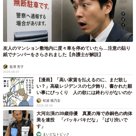
友人のマンション敷地内に度々車を停めていたら…注意の貼り
紙でナンバーをさらされました【弁護士が解説】
長澤 芳子
2026.08.07
【漫画】「高い家賃を払えるのに、まだ欲し
い？」高級レジデンスの七夕飾り、書かれた願
い事にびっくり 人の欲には終わりがないのか
松波 穂乃圭
2026.08.06
大河出演の39歳俳優 真夏の海で赤銅色の肉体
美を連投 「バッキバキだな」「ばり渋いで
す」
まいどなトピック