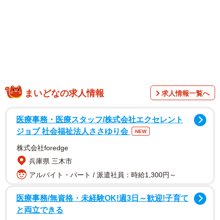
クに！はち切れそうな衣装、ほんのり見える血管、深すぎ
るバストの谷間、キュートな表情と見どころがありすぎる1
枚です。ネットでは「VがUになってる…！」「素晴らしい
谷間、ありがとうございます！」「最強Vネックです！」な
どと歓喜のコメントが相次ぎました。
まいどなの求人情報
求人情報一覧へ
医療事務・医療スタッフ/株式会社エクセレント
ジョブ 社会福祉法人ささゆり会
NEW
株式会社foredge
兵庫県 三木市
アルバイト・パート / 派遣社員：時給1,300円～
医療事務/無資格・未経験OK!週3日～歓迎!子育て
と両立できる