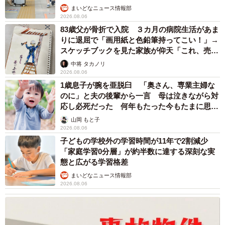
まいどなニュース情報部
2026.08.06
83歳父が骨折で入院 ３カ月の病院生活があま
りに退屈で「画用紙と色鉛筆持ってこい！」→
スケッチブックを見た家族が仰天「これ、売れ
ますよ…」
中将 タカノリ
2026.08.06
1歳息子が腕を亜脱臼 「奥さん、専業主婦な
のに」と夫の後輩から一言 母は泣きながら対
応し必死だった 何年もたった今もたまに思い
出し…
山岡 もと子
2026.08.06
子どもの学校外の学習時間が11年で2割減少
「家庭学習0分層」が約半数に達する深刻な実
態と広がる学習格差
まいどなニュース情報部
2026.08.06