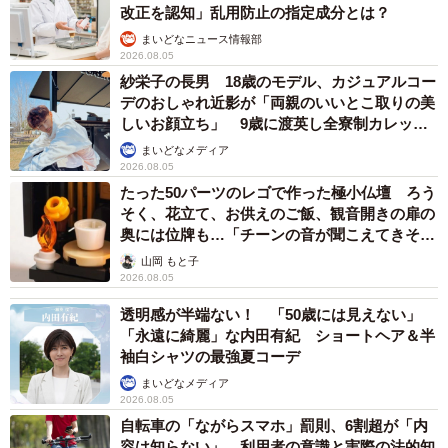
改正を認知」乱用防止の指定成分とは？
まいどなニュース情報部
2026.08.05
紗栄子の長男 18歳のモデル、カジュアルコー
デのおしゃれ近影が「両親のいいとこ取りの美
しいお顔立ち」 9歳に渡英し全寮制カレッジ
で学ぶ
まいどなメディア
2026.08.05
たった50パーツのレゴで作った極小仏壇 ろう
そく、花立て、お供えのご飯、観音開きの扉の
奥には位牌も…「チーンの音が聞こえてきそ
う」
山岡 もと子
2026.08.05
透明感が半端ない！ 「50歳には見えない」
「永遠に綺麗」な内田有紀 ショートヘア＆半
袖白シャツの最強夏コーデ
まいどなメディア
2026.08.05
自転車の「ながらスマホ」罰則、6割超が「内
容は知らない」 利用者の意識と実際の法的知