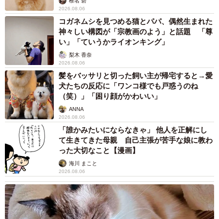
椎名 碧
2026.08.06
コガネムシを見つめる猫とパパ、偶然生まれた
神々しい構図が「宗教画のよう」と話題 「尊
い」「ていうかライオンキング」
梨木 香奈
2026.08.06
髪をバッサリと切った飼い主が帰宅すると→愛
犬たちの反応に「ワンコ様でも戸惑うのね
（笑）」「困り顔がかわいい」
ANNA
2026.08.06
「誰かみたいにならなきゃ」 他人を正解にし
て生きてきた母親 自己主張が苦手な娘に教わ
った大切なこと【漫画】
海川 まこと
2026.08.06