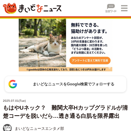
まいどなニュースをGoogle検索でフォローする
2025.07.01(Tue)
もはやUネック？ 難関大卒Hカップグラドルが清
楚コーデを脱いだら…透き通る白肌を限界露出
まいどなニュースエンタメ部