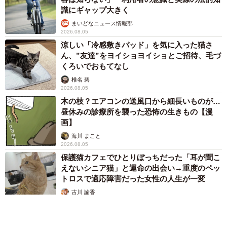
識にギャップ大きく
まいどなニュース情報部
2026.08.05
涼しい「冷感敷きパッド」を気に入った猫さ
ん、”友達”をヨイショヨイショとご招待、毛づ
くろいでおもてなし
椎名 碧
2026.08.05
木の枝？エアコンの送風口から細長いものが…
昼休みの診療所を襲った恐怖の生きもの【漫
画】
海川 まこと
2026.08.05
保護猫カフェでひとりぼっちだった「耳が聞こ
えないシニア猫」と運命の出会い→重度のペッ
トロスで適応障害だった女性の人生が一変
古川 諭香
2026.08.05