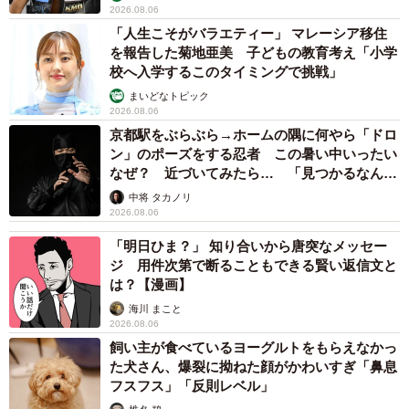
2026.08.06
「人生こそがバラエティー」 マレーシア移住
を報告した菊地亜美 子どもの教育考え「小学
校へ入学するこのタイミングで挑戦」
まいどなトピック
2026.08.06
京都駅をぶらぶら→ホームの隅に何やら「ドロ
ン」のポーズをする忍者 この暑い中いったい
なぜ？ 近づいてみたら… 「見つかるなんて
未熟」
中将 タカノリ
2026.08.06
「明日ひま？」 知り合いから唐突なメッセー
ジ 用件次第で断ることもできる賢い返信文と
は？【漫画】
海川 まこと
2026.08.06
飼い主が食べているヨーグルトをもらえなかっ
た犬さん、爆裂に拗ねた顔がかわいすぎ「鼻息
フスフス」「反則レベル」