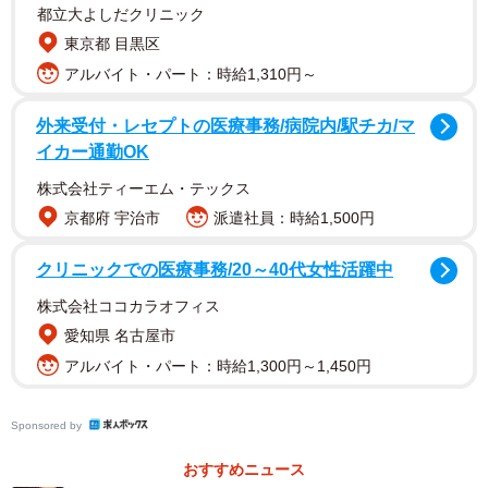
【佐野なぎささんプロフィル】
都立大よしだクリニック
さの・なぎさ 2000/06/07生まれ 大阪府出身
東京都 目黒区
T158B96W64H96S23.5 血液型B 趣味は旅行 特技はダ
アルバイト・パート：時給1,310円～
ンス 決まっていた就職の内定を蹴って業界に飛び込んで
外来受付・レセプトの医療事務/病院内/駅チカ/マ
きた彼女は、最新DVD『Sweetlllusion』（竹書房）が発売
イカー通勤OK
中。最新情報はInstagram（＠sanonagisa_67）やX（＠
株式会社ティーエム・テックス
Sano_nagisa）などのSNSで発信
京都府 宇治市
派遣社員：時給1,500円
クリニックでの医療事務/20～40代女性活躍中
株式会社ココカラオフィス
愛知県 名古屋市
アルバイト・パート：時給1,300円～1,450円
Sponsored by
おすすめニュース