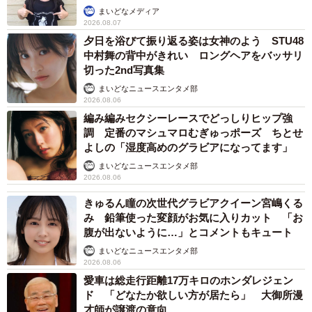
まいどなメディア
2026.08.07
夕日を浴びて振り返る姿は女神のよう STU48
中村舞の背中がきれい ロングヘアをバッサリ
切った2nd写真集
まいどなニュースエンタメ部
2026.08.06
編み編みセクシーレースでどっしりヒップ強
調 定番のマシュマロむぎゅっポーズ ちとせ
よしの「湿度高めのグラビアになってます」
まいどなニュースエンタメ部
2026.08.06
きゅるん瞳の次世代グラビアクイーン宮嶋くる
み 鉛筆使った変顔がお気に入りカット 「お
腹が出ないように…」とコメントもキュート
まいどなニュースエンタメ部
2026.08.06
愛車は総走行距離17万キロのホンダレジェン
ド 「どなたか欲しい方が居たら」 大御所漫
才師が譲渡の意向