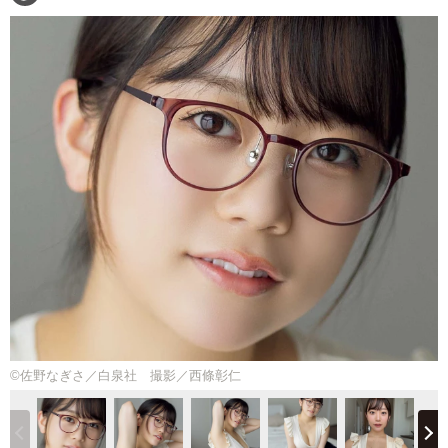
©佐野なぎさ／白泉社 撮影／西條彰仁