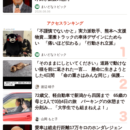
まいどなトピック
2026.08.06
アクセスランキング
「不謹慎でないかと」実力派歌手、熊本へ支援
物資…運搬トラックの車体デザインにためら
い 「痛いほど伝わる」「行動され立派」
まいどなトピック
「そのままにしといてください」道路で動けな
い猫を前に返された一言… 懸命に生きようと
した4日間 「命の重さはみんな同じ」保護団
体代表の訴え
渡辺 晴子
72歳父、軽自動車で新潟から四国まで 65歳の
母と2人で3泊4日の旅 パーキングの休憩まで
分刻み… 「大学生でも組まねえよ！」
山岡 もと子
愛車は総走行距離17万キロのホンダレジェン