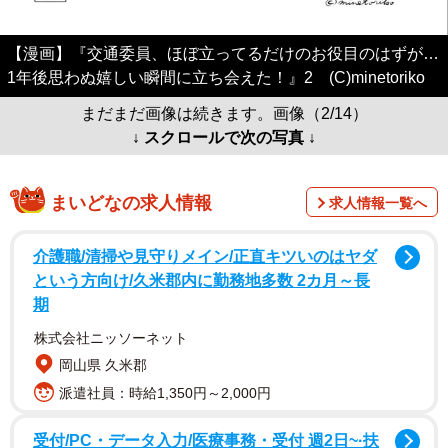
【漫画】『交通委員、ほぼ立ってるだけのお役目のはずが…
1年後思わぬ嬉しい瞬間に立ち会えた！』2 (C)minetoriko
まだまだ画像は続きます。画像（2/14）
↓ スクロールで次の写真 ↓
まいどなの求人情報
求人情報一覧へ
介護職/清掃や見守りメイン/正直キツいのはヤダ
という方向け/久米郡内に勤務地多数 2カ月～長
期
株式会社ニッソーネット
岡山県 久米郡
派遣社員：時給1,350円～2,000円
受付/PC・データ入力/医療事務・受付 週2日~·扶