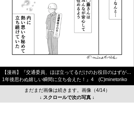
【漫画】『交通委員、ほぼ立ってるだけのお役目のはずが…
1年後思わぬ嬉しい瞬間に立ち会えた！』4 (C)minetoriko
まだまだ画像は続きます。画像（4/14）
↓ スクロールで次の写真 ↓