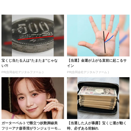
宝くじ当たる人は“たまたま”じゃな
【当選】金運が上がる直前に起こるサ
い?!
イン
PR(合同会社デジタルファーム )
PR(合同会社デジタルファーム )
ガーターベルトで際立つ妖艶脚線美
【当選した人が暴露】宝くじ運が動く
フリーアナ森香澄がランジェリーモデ
時、必ずある前触れ