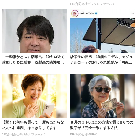
ルに ｢PE...
PR(合同会社デジタルファーム )
「一瞬誰かと…」彦摩呂、30キロ近く
紗栄子の長男 18歳のモデル、カジュ
減量した姿に反響 既製品の防護服が
アルコーデのおしゃれ近影が「両親の
着られると...
いいとこ取...
【宝くじ何年も買って一度も当たらな
８月のロト6はこの方法で買え!!６つの
い人へ】原因、はっきりしてます
数字が『完全一致』する方法
PR(合同会社デジタルファーム )
PR(株式会社MURA)