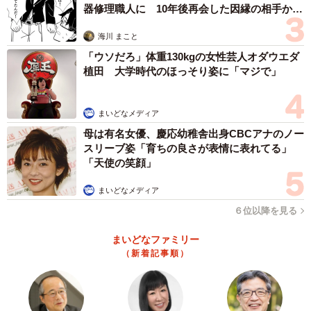
器修理職人に 10年後再会した因縁の相手から
思わぬ申し出【漫画】
海川 まこと
「ウソだろ」体重130kgの女性芸人オダウエダ
植田 大学時代のほっそり姿に「マジで」
まいどなメディア
母は有名女優、慶応幼稚舎出身CBCアナのノー
スリーブ姿「育ちの良さが表情に表れてる」
「天使の笑顔」
まいどなメディア
６位以降を見る
まいどなファミリー
（新着記事順）