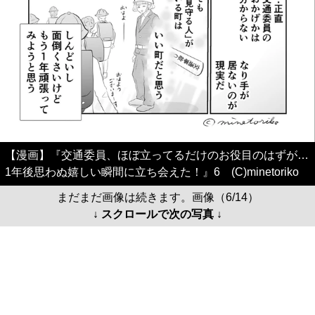
【漫画】『交通委員、ほぼ立ってるだけのお役目のはずが…
1年後思わぬ嬉しい瞬間に立ち会えた！』6 (C)minetoriko
まだまだ画像は続きます。画像（6/14）
↓ スクロールで次の写真 ↓