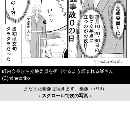
町内会長から交通委員を担当するよう頼まれる峯さん
(C)minetoriko
まだまだ画像は続きます。画像（7/14）
↓ スクロールで次の写真 ↓