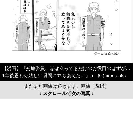
【漫画】『交通委員、ほぼ立ってるだけのお役目のはずが…
1年後思わぬ嬉しい瞬間に立ち会えた！』5 (C)minetoriko
まだまだ画像は続きます。画像（5/14）
↓ スクロールで次の写真 ↓