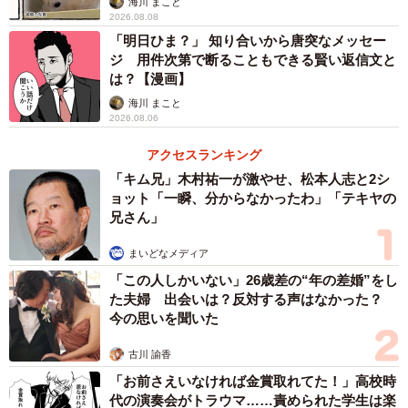
海川 まこと
2026.08.08
「明日ひま？」 知り合いから唐突なメッセー
ジ 用件次第で断ることもできる賢い返信文と
は？【漫画】
海川 まこと
2026.08.06
アクセスランキング
「キム兄」木村祐一が激やせ、松本人志と2シ
ョット「一瞬、分からなかったわ」「テキヤの
兄さん」
まいどなメディア
「この人しかいない」26歳差の“年の差婚”をし
た夫婦 出会いは？反対する声はなかった？
今の思いを聞いた
古川 諭香
「お前さえいなければ金賞取れてた！」高校時
代の演奏会がトラウマ……責められた学生は楽