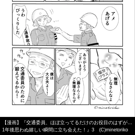
【漫画】『交通委員、ほぼ立ってるだけのお役目のはずが…
1年後思わぬ嬉しい瞬間に立ち会えた！』3 (C)minetoriko