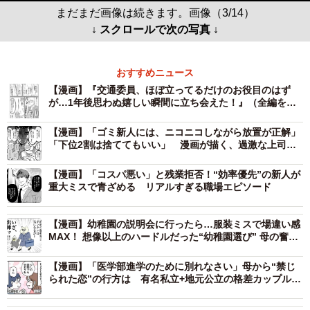
まだまだ画像は続きます。画像（3/14）
↓ スクロールで次の写真 ↓
おすすめニュース
【漫画】『交通委員、ほぼ立ってるだけのお役目のはず
が…1年後思わぬ嬉しい瞬間に立ち会えた！』（全編を読
む）
【漫画】「ゴミ新人には、ニコニコしながら放置が正解」
「下位2割は捨ててもいい」 漫画が描く、過激な上司
の“指導論”にネット騒然
【漫画】「コスパ悪い」と残業拒否！“効率優先”の新人が
重大ミスで青ざめる リアルすぎる職場エピソード
【漫画】幼稚園の説明会に行ったら…服装ミスで場違い感
MAX！ 想像以上のハードルだった“幼稚園選び” 母の奮闘
記が話題に「情報収集は大事」
【漫画】「医学部進学のために別れなさい」母から“禁じ
られた恋”の行方は 有名私立+地元公立の格差カップル…
執念の監視と妨害に試される