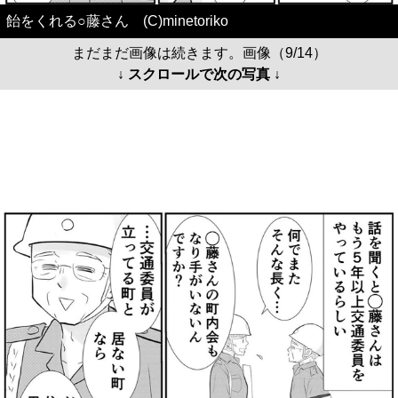
飴をくれる○藤さん (C)minetoriko
まだまだ画像は続きます。画像（9/14）
↓ スクロールで次の写真 ↓