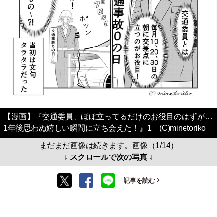
【漫画】『交通委員、ほぼ立ってるだけのお役目のはずが…
1年後思わぬ嬉しい瞬間に立ち会えた！』1 (C)minetoriko
まだまだ画像は続きます。画像（1/14）
↓ スクロールで次の写真 ↓
記事を読む