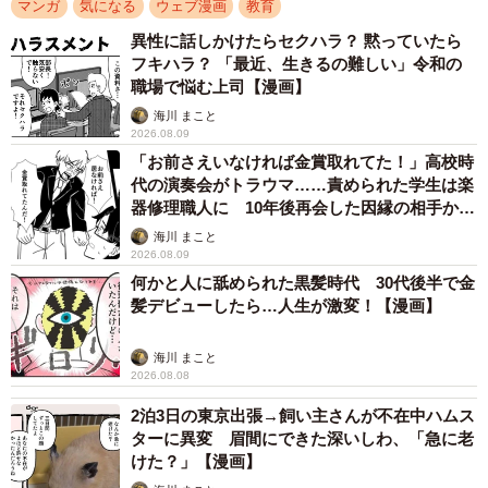
マンガ
気になる
ウェブ漫画
教育
異性に話しかけたらセクハラ？ 黙っていたら
フキハラ？ 「最近、生きるの難しい」令和の
職場で悩む上司【漫画】
海川 まこと
2026.08.09
「お前さえいなければ金賞取れてた！」高校時
代の演奏会がトラウマ……責められた学生は楽
器修理職人に 10年後再会した因縁の相手から
思わぬ申し出【漫画】
海川 まこと
2026.08.09
何かと人に舐められた黒髪時代 30代後半で金
髪デビューしたら…人生が激変！【漫画】
海川 まこと
2026.08.08
2泊3日の東京出張→飼い主さんが不在中ハムス
ターに異変 眉間にできた深いしわ、「急に老
けた？」【漫画】