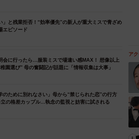
い」と残業拒否！“効率優先”の新人が重大ミスで青ざめ
場エピソード
アク
明会に行ったら…服装ミスで場違い感MAX！ 想像以上
幼稚園選び” 母の奮闘記が話題に「情報収集は大事」
学のために別れなさい」母から“禁じられた恋”の行方
公立の格差カップル…執念の監視と妨害に試される