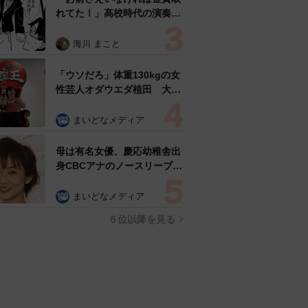
れてた！」高校時代の演奏会
がトラウマ……責められた学
生は楽器修理職人に 10年後
海川 まこと
再会した因縁の相手から思わ
ぬ申し出【漫画】
「ウソだろ」体重130kgの女
性芸人オダウエダ植田 大学
時代のほっそり姿に「マジ
で」
まいどなメディア
母は有名女優、慶応幼稚舎出
身CBCアナのノースリーブ姿
「育ちの良さが表情に表れて
る」「天使の笑顔」
まいどなメディア
６位以降を見る