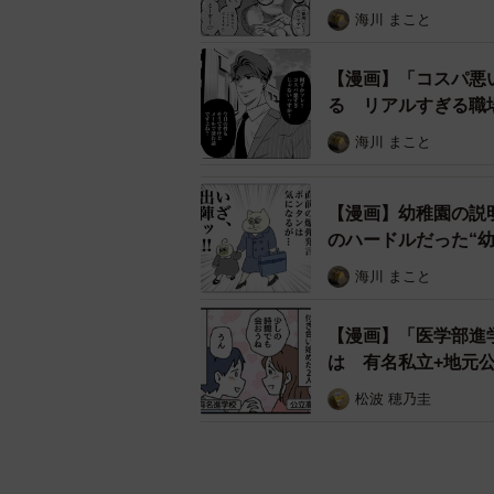
海川 まこと
【漫画】「コスパ悪
る リアルすぎる職
海川 まこと
【漫画】幼稚園の説
のハードルだった“
海川 まこと
【漫画】「医学部進
は 有名私立+地元
松波 穂乃圭