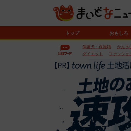
ニ
トップ
おもしろ
ュ
ー
保護犬・保護猫
かんさ
ス
一
ダイエット
ファッショ
覧