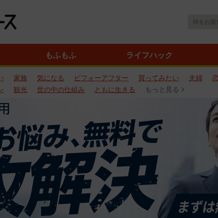
もふもふ
ライフハック
い
家族
気になる
ビフォーアフター
買ってみたい
夫婦
ン
観光
世の中の仕組み
ともに生きる
もっと見る