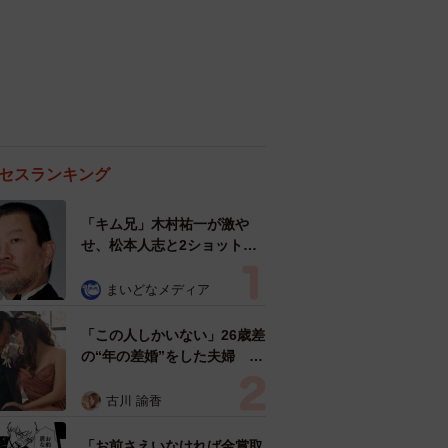
セスランキング
「キム兄」木村祐一が激や
せ、松本人志と2ショット
「一瞬、分からなかったわ」
「テキヤの兄さん」
まいどなメディア
「この人しかいない」26歳差
の“年の差婚”をした夫婦 出
会いは？反対する声はなかっ
た？ 今の思いを聞いた
古川 諭香
「お前さえいなければ金賞取