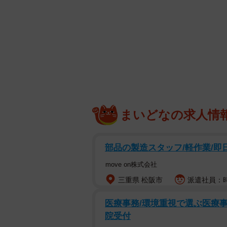
まいどなの求人情
部品の製造スタッフ/軽作業/即日
move on株式会社
三重県 松阪市
派遣社員：時給
医療事務/環境重視で選ぶ医療事
院受付