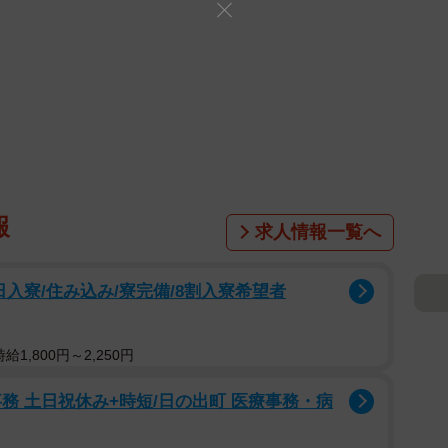
報
求人情報一覧へ
入寮/住み込み/寮完備/8割入寮希望者
1,800円～2,250円
務 土日祝休み+時短/日の出町 医療事務・病