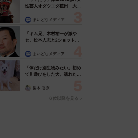
性芸人オダウエダ植田 大学
時代のほっそり姿に「マジ
で」
まいどなメディア
「キム兄」木村祐一が激や
せ、松本人志と2ショット
「一瞬、分からなかったわ」
「テキヤの兄さん」
まいどなメディア
「体だけ別生物みたい」初め
て川遊びをした犬、濡れた直
後の激変ぶりが話題 「新種
だ！」「河童だ」「毛刈りさ
梨木 香奈
れたあとの羊」
６位以降を見る