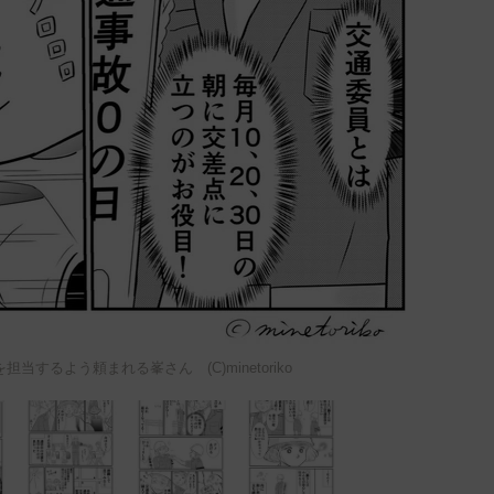
当するよう頼まれる峯さん (C)minetoriko