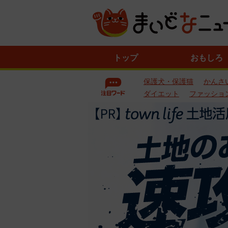
ニ
トップ
おもしろ
ュ
ー
保護犬・保護猫
かんさ
ス
一
ダイエット
ファッショ
覧