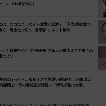
た！』（全編を読む）
には、ニコニコしながら放置が正解」「下位2割は捨て
描く、過激な上司の“指導論”にネット騒然
い」と残業拒否！“効率優先”の新人が重大ミスで青ざめ
場エピソード
明会に行ったら…服装ミスで場違い感MAX！ 想像以上
幼稚園選び” 母の奮闘記が話題に「情報収集は大事」
学のために別れなさい」母から“禁じられた恋”の行方