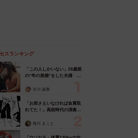
セスランキング
「この人しかいない」26歳差
の“年の差婚”をした夫婦 出
会いは？反対する声はなかっ
た？ 今の思いを聞いた
古川 諭香
「お前さえいなければ金賞取
れてた！」高校時代の演奏会
がトラウマ……責められた学
生は楽器修理職人に 10年後
海川 まこと
再会した因縁の相手から思わ
ぬ申し出【漫画】
「ウソだろ」体重130kgの女