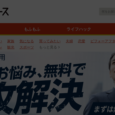
もふもふ
ライフハック
い
家族
気になる
買ってみたい
夫婦
恋愛
ビフォーアフ
ン
観光
スポーツ
もっと見る