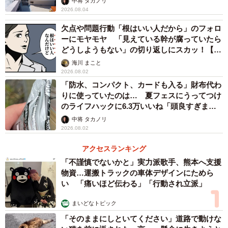
中将 タカノリ
2026.08.04
欠点や問題行動「根はいい人だから」のフォロ
ーにモヤモヤ 「見えている幹が腐っていたら
どうしようもない」の切り返しにスカッ！【漫
画】
海川 まこと
2026.08.02
「防水、コンパクト、カードも入る」財布代わ
りに使っていたのは… 夏フェスにうってつけ
のライフハックに6.3万いいね「頭良すぎま
す」
中将 タカノリ
2026.08.02
アクセスランキング
「不謹慎でないかと」実力派歌手、熊本へ支援
物資…運搬トラックの車体デザインにためら
い 「痛いほど伝わる」「行動され立派」
まいどなトピック
「そのままにしといてください」道路で動けな