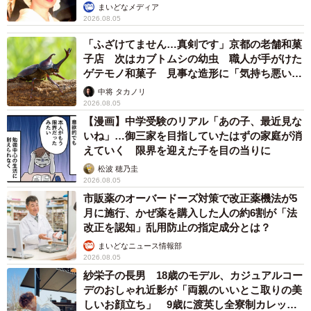
まいどなメディア
2026.08.05
「ふざけてません…真剣です」京都の老舗和菓
子店 次はカブトムシの幼虫 職人が手がけた
ゲテモノ和菓子 見事な造形に「気持ち悪いく
らいリアル」
中将 タカノリ
2026.08.05
【漫画】中学受験のリアル「あの子、最近見な
いね」…御三家を目指していたはずの家庭が消
えていく 限界を迎えた子を目の当りに
松波 穂乃圭
2026.08.05
市販薬のオーバードーズ対策で改正薬機法が5
月に施行、かぜ薬を購入した人の約6割が「法
改正を認知」乱用防止の指定成分とは？
まいどなニュース情報部
2026.08.05
紗栄子の長男 18歳のモデル、カジュアルコー
デのおしゃれ近影が「両親のいいとこ取りの美
しいお顔立ち」 9歳に渡英し全寮制カレッジ