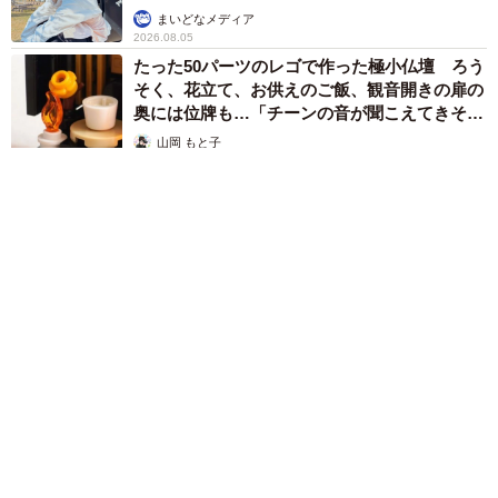
で学ぶ
まいどなメディア
2026.08.05
たった50パーツのレゴで作った極小仏壇 ろう
そく、花立て、お供えのご飯、観音開きの扉の
奥には位牌も…「チーンの音が聞こえてきそ
う」
山岡 もと子
2026.08.05
透明感が半端ない！ 「50歳には見えない」「永遠に綺麗」な
内田有紀 ショートヘア＆半袖白シャツの最強夏コーデ