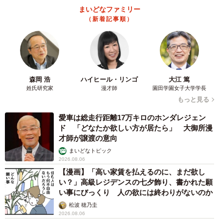
まいどなファミリー
（新着記事順）
森岡 浩
ハイヒール・リンゴ
大江 篤
姓氏研究家
漫才師
園田学園女子大学学長
もっと見る
愛車は総走行距離17万キロのホンダレジェン
ド 「どなたか欲しい方が居たら」 大御所漫
才師が譲渡の意向
まいどなトピック
2026.08.06
【漫画】「高い家賃を払えるのに、まだ欲し
い？」高級レジデンスの七夕飾り、書かれた願
い事にびっくり 人の欲には終わりがないのか
松波 穂乃圭
2026.08.06