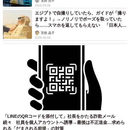
太田 浩子
2026.08.06
エジプトで自撮りしていたら、ガイドが「撮り
ますよ！」→ノリノリでポーズを取っていた
ら……スマホを返してもらえない 「日本人は
カモ代表かも」「私は6時間で3万円払った」
宮前 晶子
2026.08.06
「LINEのQRコードを添付して」社長をかたる詐欺メール
続々 社員を個人アカウントへ誘導→最後は不正送金…求めら
れる「だまされる前提」の対策