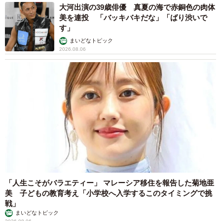
大河出演の39歳俳優 真夏の海で赤銅色の肉体
美を連投 「バッキバキだな」「ばり渋いで
す」
まいどなトピック
2026.08.06
「人生こそがバラエティー」 マレーシア移住を報告した菊地亜
美 子どもの教育考え「小学校へ入学するこのタイミングで挑
戦」
まいどなトピック