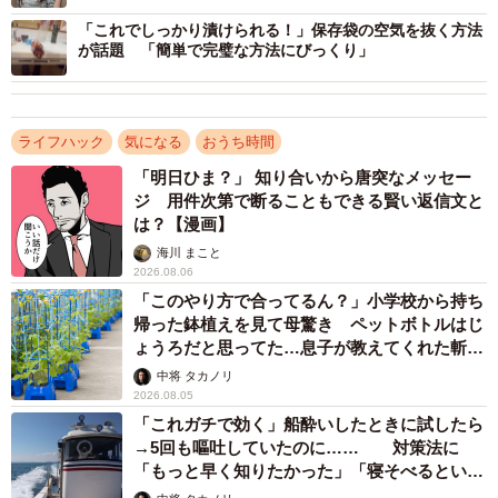
す（健二 中村/stock.adobe.com）
「これでしっかり漬けられる！」保存袋の空気を抜く方法
が話題 「簡単で完璧な方法にびっくり」
たこ焼き作りのコツを覚えておけば、たこ焼きパーティー
のとき大活躍間違いなしかも！是非試してみては如何でし
ょうか。
ライフハック
気になる
おうち時間
▽出典：和平フレイズ公式インスタグラム／たこ焼きをま
「明日ひま？」 知り合いから唐突なメッセー
ジ 用件次第で断ることもできる賢い返信文と
ん丸にするコツ
は？【漫画】
https://www.instagram.com/reel/DJEP8wtTZZy/
海川 まこと
2026.08.06
「このやり方で合ってるん？」小学校から持ち
帰った鉢植えを見て母驚き ペットボトルはじ
ょうろだと思ってた…息子が教えてくれた斬新
な水やりとは
中将 タカノリ
2026.08.05
「これガチで効く」船酔いしたときに試したら
→5回も嘔吐していたのに…… 対策法に
「もっと早く知りたかった」「寝そべるといい
らしい」