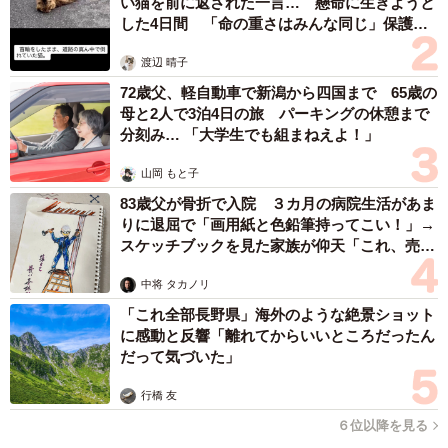
い猫を前に返された一言… 懸命に生きようと
した4日間 「命の重さはみんな同じ」保護団
体代表の訴え
渡辺 晴子
72歳父、軽自動車で新潟から四国まで 65歳の
母と2人で3泊4日の旅 パーキングの休憩まで
分刻み… 「大学生でも組まねえよ！」
山岡 もと子
83歳父が骨折で入院 ３カ月の病院生活があま
りに退屈で「画用紙と色鉛筆持ってこい！」→
スケッチブックを見た家族が仰天「これ、売れ
ますよ…」
中将 タカノリ
「これ全部長野県」海外のような絶景ショット
に感動と反響「離れてからいいところだったん
だって気づいた」
行橋 友
６位以降を見る