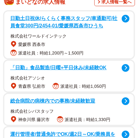
まいどなの求人情報
▽たこ焼き作りのコツ
求人情報一覧へ
① 卵と水を混ぜ合わせてから、たこ焼き粉を加える。混ぜ
日勤土日祝休/らくらく事務スタッフ/車通勤可/社
員食堂300円/2454-01/愛媛県西条市ひうち
てから10分おくとダマが残らないのだそう。
株式会社ワールドインテック
② たこは吸盤ごとに切ると食感が増して美味しさUPするそ
愛媛県 西条市
う。その他の具材は小さく切ると丸めやすいとのこと。
派遣社員：時給1,200円～1,500円
③たこ焼き器の穴だけでなく、まわりにも油を引く。プレ
「日勤」食品製造/日曜+平日休み/未経験OK
ートをよく温め、生地の雫を落としてジュッという音がし
株式会社アソシオ
たら焼く準備OK！
青森県 弘前市
派遣社員：時給1,050円
④ 生地は流し入れる直前に混ぜ直し、具材は1分以内にサ
総合病院の病棟内での事務/未経験歓迎
サっと入れる。
株式会社シバスタッフ
神奈川県 藤沢市
派遣社員：時給1,330円
⑤ 外側が固まってきたら、溝に沿って切り込みを入れる。
ひっくり返す時は、まず90度に返すとやりやすいそう。
運行管理者/普通免許でOK/週2日～OK/乗務員を