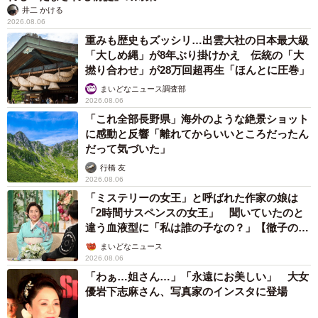
井二 かける
2026.08.06
重みも歴史もズッシリ…出雲大社の日本最大級
「大しめ縄」が8年ぶり掛けかえ 伝統の「大
撚り合わせ」が28万回超再生「ほんとに圧巻」
まいどなニュース調査部
2026.08.06
「これ全部長野県」海外のような絶景ショット
に感動と反響「離れてからいいところだったん
だって気づいた」
行橋 友
2026.08.06
「ミステリーの女王」と呼ばれた作家の娘は
「2時間サスペンスの女王」 聞いていたのと
違う血液型に「私は誰の子なの？」【徹子の部
屋】
まいどなニュース
2026.08.06
「わぁ…姐さん…」「永遠にお美しい」 大女
優岩下志麻さん、写真家のインスタに登場