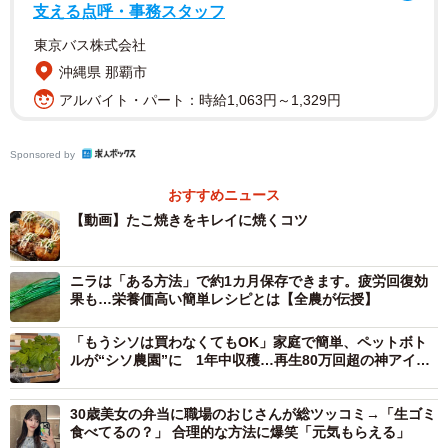
支える点呼・事務スタッフ
⑥ 手を休むことなく転がし続けムラなく焼く。コンロの火
東京バス株式会社
に近い中央が熱いので焼けたものと焼けていないものを入
沖縄県 那覇市
れ替えながら焼くのが良いとのこと。
アルバイト・パート：時給1,063円～1,329円
Sponsored by
おすすめニュース
【動画】たこ焼きをキレイに焼くコツ
ニラは「ある方法」で約1カ月保存できます。疲労回復効
果も…栄養価高い簡単レシピとは【全農が伝授】
「もうシソは買わなくてもOK」家庭で簡単、ペットボト
ルが“シソ農園”に 1年中収穫…再生80万回超の神アイデ
ア
2/2
30歳美女の弁当に職場のおじさんが総ツッコミ→「生ゴミ
食べてるの？」 合理的な方法に爆笑「元気もらえる」
たこ焼きパーティーのとき大活躍間違いなしかも！※画像はイメージで