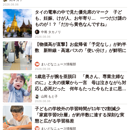
2026.08.06
タイの電車の中で見た優先席のマーク 子ど
も、妊娠、けが人、お年寄り… 一つだけ謎の
ものが！？「だから黄色なんですね」
中将 タカノリ
2026.08.06
【物価高が直撃】お盆帰省「予定なし」が約半
数 新幹線・高速バスの「使い分け」が鮮明に
まいどなニュース情報部
2026.08.06
1歳息子が腕を亜脱臼 「奥さん、専業主婦な
のに」と夫の後輩から一言 母は泣きながら対
応し必死だった 何年もたった今もたまに思い
出し…
山岡 もと子
2026.08.06
子どもの学校外の学習時間が11年で2割減少
「家庭学習0分層」が約半数に達する深刻な実
態と広がる学習格差
まいどなニュース情報部