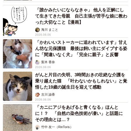
「誰かみたいにならなきゃ」 他人を正解にし
て生きてきた母親 自己主張が苦手な娘に教わ
った大切なこと【漫画】
海川 まこと
2026.08.06
「かわいいストーカーに追われています」甘え
ん坊な元保護猫 最後は飼い主にダイブする姿
に「間違いなく犬」「完全に親子」と反響
梨木 香奈
2026.08.06
がんと片目の失明、3時間おきの壮絶な介護を
乗り越えた猫 「叶わないかもしれない」と覚
悟した19歳の誕生日を迎えて感動
古川 諭香
2026.08.06
「カニにアジをあげると青くなる」ほんと
に！？ 「自然の染色技術が凄い」と話題に
その理由とは…？
竹中 友一（RinToris）