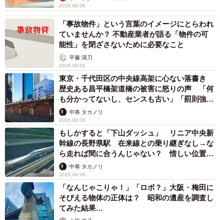
2026.08.06
「事故物件」という言葉のイメージにとらわれ
ていませんか？ 不動産業者が語る「物件の可
能性」を閉ざさないために必要なこと
平藤 清刀
2026.08.06
東京・千代田区の中央線高架に心ない落書き
歴史ある昌平橋架道橋の被害に怒りの声 「何
も分かってないし、センスも古い」「罰則強化
して」
中将 タカノリ
2026.08.06
もしかすると「下山ダッシュ」 リニア中央新
幹線の長野県駅 在来線との乗り継ぎなし→な
ら走れば間に合うんじゃない？ 惜しい位置関
係が反響
中将 タカノリ
2026.08.06
「なんじゃこりゃ！」「ロボ？」大阪・梅田に
そびえる物体の正体は？ 昭和の遺産を調査し
てみた結果…