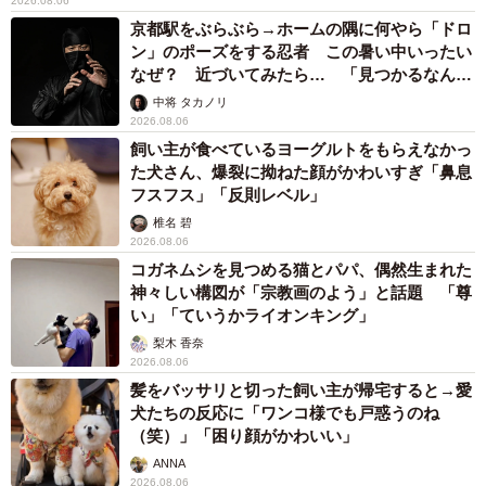
2026.08.06
京都駅をぶらぶら→ホームの隅に何やら「ドロ
ン」のポーズをする忍者 この暑い中いったい
なぜ？ 近づいてみたら… 「見つかるなんて
未熟」
中将 タカノリ
2026.08.06
飼い主が食べているヨーグルトをもらえなかっ
た犬さん、爆裂に拗ねた顔がかわいすぎ「鼻息
フスフス」「反則レベル」
椎名 碧
2026.08.06
コガネムシを見つめる猫とパパ、偶然生まれた
神々しい構図が「宗教画のよう」と話題 「尊
い」「ていうかライオンキング」
梨木 香奈
2026.08.06
髪をバッサリと切った飼い主が帰宅すると→愛
犬たちの反応に「ワンコ様でも戸惑うのね
（笑）」「困り顔がかわいい」
ANNA
2026.08.06