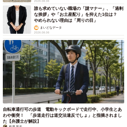
2026.08.06
誰も求めていない職場の「謎マナー」、「過剰
な挨拶」や「お土産配り」を抑えた1位は？
やめられない理由は「周りの目」
まいどなデータ
2026.08.06
自転車通行可の歩道 電動キックボードで走行中、小学生とあ
わや衝突！ 「歩道走行は道交法違反でしょ」と指摘されまし
た【弁護士が解説】
長澤 芳子