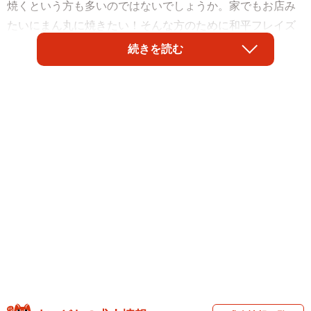
焼くという方も多いのではないでしょうか。家でもお店み
たいにまん丸に焼きたい！そんな方のために和平フレイズ
公式インスタグラム（@daywear_wahei）がたこ焼きをま
続きを読む
ん丸にするコツを紹介しています。
ポイントは生地を10分休ませる！？