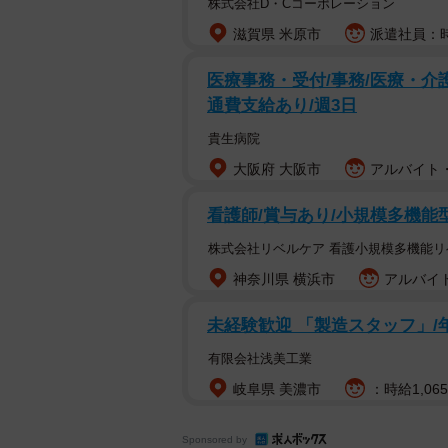
株式会社D・Cコーポレーション
滋賀県 米原市
派遣社員：時給
医療事務・受付/事務/医療・介護
通費支給あり/週3日
貴生病院
大阪府 大阪市
アルバイト・
看護師/賞与あり/小規模多機能
株式会社リベルケア 看護小規模多機能リ
神奈川県 横浜市
アルバイト
未経験歓迎 「製造スタッフ」/
有限会社浅美工業
岐阜県 美濃市
：時給1,06
Sponsored by