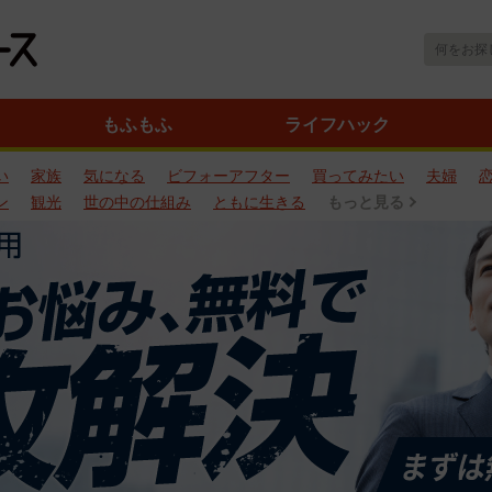
もふもふ
ライフハック
い
家族
気になる
ビフォーアフター
買ってみたい
夫婦
ン
観光
世の中の仕組み
ともに生きる
もっと見る