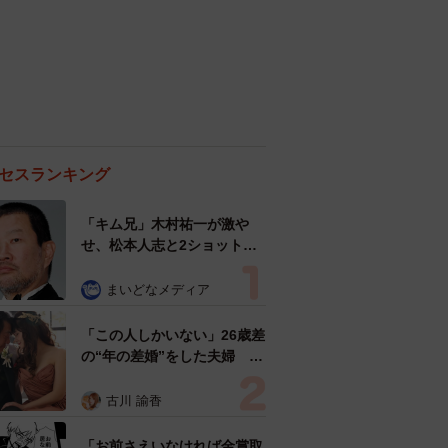
セスランキング
「キム兄」木村祐一が激や
せ、松本人志と2ショット
「一瞬、分からなかったわ」
「テキヤの兄さん」
まいどなメディア
「この人しかいない」26歳差
の“年の差婚”をした夫婦 出
会いは？反対する声はなかっ
た？ 今の思いを聞いた
古川 諭香
「お前さえいなければ金賞取