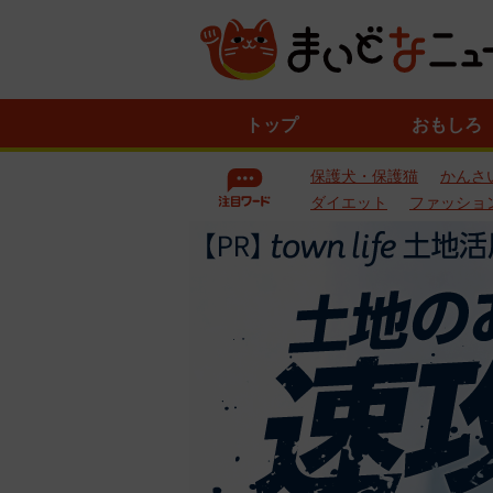
ニ
トップ
おもしろ
ュ
ー
保護犬・保護猫
かんさ
ス
一
ダイエット
ファッショ
覧