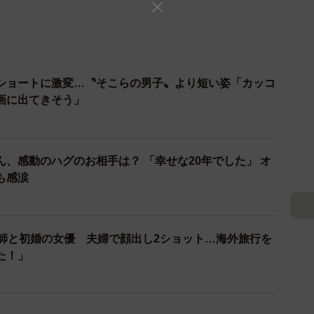
ショートに激変…〝そこらの男子〟より短い姿「カッコ
画に出てきそう」
、感動のハグのお相手は？ 「幸せな20年でした」 オ
も感涙
医師と初婚の女優 夫婦で顔出し2ショット…海外旅行を
た！」