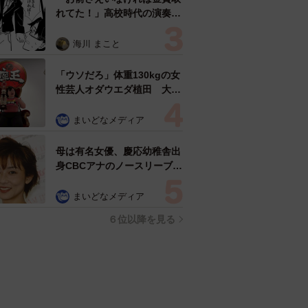
れてた！」高校時代の演奏会
がトラウマ……責められた学
生は楽器修理職人に 10年後
海川 まこと
再会した因縁の相手から思わ
ぬ申し出【漫画】
「ウソだろ」体重130kgの女
性芸人オダウエダ植田 大学
時代のほっそり姿に「マジ
で」
まいどなメディア
母は有名女優、慶応幼稚舎出
身CBCアナのノースリーブ姿
「育ちの良さが表情に表れて
る」「天使の笑顔」
まいどなメディア
６位以降を見る