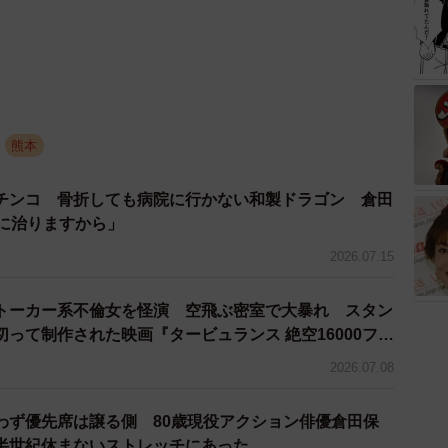
熊本
チンコ 骨折しても病院に行かない和製ドラゴン 倉田
ちに治りますから」
2026.07.15
トーカー系不倫女を怪演 空飛ぶ密室で大暴れ スタン
って制作された映画『タービュランス 絶空16000フィ
2026.07.08
わず優先席は譲る側 80歳現役アクション俳優倉田保
半世紀休まないストレッチにあった