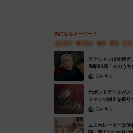
気になるキーワード
エンタメ
気になる
映画
災害
ひと
アクションは壮絶ガ
保昭80歳「そのう
石井 隼人
元ボンドガールがス
トマンの制止を振り切
ート』
石井 隼人
エスカレーターは使
昭 衰えない肉体は