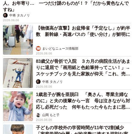
人、お年寄り… 一つだけ謎のものが！？「だから黄色なんで
すね」
中将 タカノリ
2026.08.06
【物価高が直撃】お盆帰省「予定なし」が約半
数 新幹線・高速バスの「使い分け」が鮮明に
まいどなニュース情報部
2026.08.06
83歳父が骨折で入院 ３カ月の病院生活があま
りに退屈で「画用紙と色鉛筆持ってこい！」→
スケッチブックを見た家族が仰天「これ、売れ
ますよ…」
中将 タカノリ
2026.08.06
1歳息子が腕を亜脱臼 「奥さん、専業主婦な
のに」と夫の後輩から一言 母は泣きながら対
応し必死だった 何年もたった今もたまに思い
出し…
山岡 もと子
2026.08.06
子どもの学校外の学習時間が11年で2割減少
「家庭学習0分層」が約半数に達する深刻な実