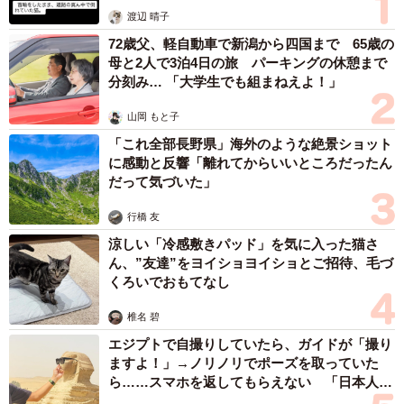
体代表の訴え
渡辺 晴子
72歳父、軽自動車で新潟から四国まで 65歳の
母と2人で3泊4日の旅 パーキングの休憩まで
分刻み… 「大学生でも組まねえよ！」
山岡 もと子
「これ全部長野県」海外のような絶景ショット
に感動と反響「離れてからいいところだったん
だって気づいた」
行橋 友
涼しい「冷感敷きパッド」を気に入った猫さ
ん、”友達”をヨイショヨイショとご招待、毛づ
くろいでおもてなし
椎名 碧
エジプトで自撮りしていたら、ガイドが「撮り
ますよ！」→ノリノリでポーズを取っていた
ら……スマホを返してもらえない 「日本人は
カモ代表かも」「私は6時間で3万円払った」