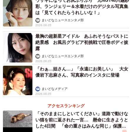
ウサギになってお尻ふりふり 元NGT48川越紗
彩、ランジェリー＆水着だけのデジタル写真集
は「見てくれたらうれしいな！」
まいどなニュースエンタメ部
2026.08.05
最胸の超新星アイドル あふれそうなバストに
絶景感 お風呂グラビア初挑戦で圧巻ボディ披
露
まいどなニュースエンタメ部
2026.08.05
「わぁ…姐さん…」「永遠にお美しい」 大女
優岩下志麻さん、写真家のインスタに登場
まいどなメディア
2026.08.05
アクセスランキング
「そのままにしといてください」道路で動けな
い猫を前に返された一言… 懸命に生きようと
した4日間 「命の重さはみんな同じ」保護団