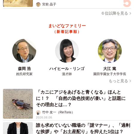
宮前 晶子
６位以降を見る
まいどなファミリー
（新着記事順）
森岡 浩
ハイヒール・リンゴ
大江 篤
姓氏研究家
漫才師
園田学園女子大学学長
もっと見る
「カニにアジをあげると青くなる」ほんと
に！？ 「自然の染色技術が凄い」と話題に
その理由とは…？
竹中 友一（RinToris）
2026.08.06
誰も求めていない職場の「謎マナー」、「過剰
な挨拶」や「お土産配り」を抑えた1位は？