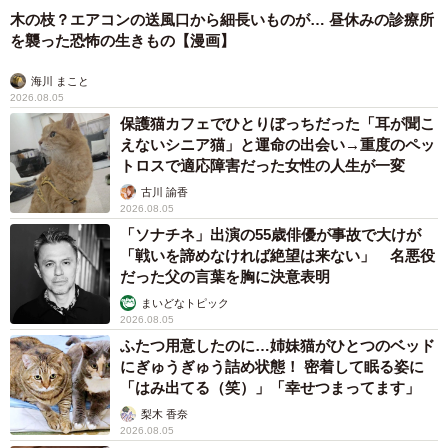
木の枝？エアコンの送風口から細長いものが… 昼休みの診療所
を襲った恐怖の生きもの【漫画】
海川 まこと
2026.08.05
保護猫カフェでひとりぼっちだった「耳が聞こ
えないシニア猫」と運命の出会い→重度のペッ
トロスで適応障害だった女性の人生が一変
古川 諭香
2026.08.05
「ソナチネ」出演の55歳俳優が事故で大けが
「戦いを諦めなければ絶望は来ない」 名悪役
だった父の言葉を胸に決意表明
まいどなトピック
2026.08.05
ふたつ用意したのに…姉妹猫がひとつのベッド
にぎゅうぎゅう詰め状態！ 密着して眠る姿に
「はみ出てる（笑）」「幸せつまってます」
梨木 香奈
2026.08.05