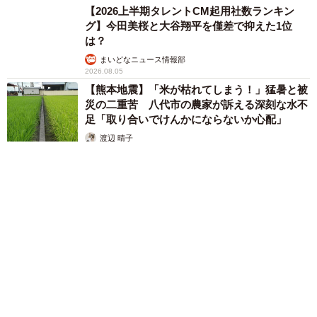
【2026上半期タレントCM起用社数ランキン
グ】今田美桜と大谷翔平を僅差で抑えた1位
は？
まいどなニュース情報部
2026.08.05
【熊本地震】「米が枯れてしまう！」猛暑と被
災の二重苦 八代市の農家が訴える深刻な水不
足「取り合いでけんかにならないか心配」
渡辺 晴子
2026.08.05