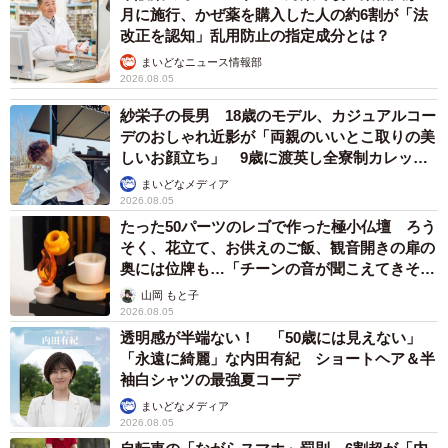
月に施行、かぜ薬を購入した人の約6割が「法
改正を認知」乱用防止の指定成分とは？
まいどなニュース情報部
2026.08.05
紗栄子の長男 18歳のモデル、カジュアルコー
デのおしゃれ近影が「両親のいいとこ取りの美
しいお顔立ち」 9歳に渡英し全寮制カレッジ
で学ぶ
まいどなメディア
2026.08.05
たった50パーツのレゴで作った極小仏壇 ろう
そく、花立て、お供えのご飯、観音開きの扉の
奥には位牌も…「チーンの音が聞こえてきそ
う」
山岡 もと子
2026.08.05
透明感が半端ない！ 「50歳には見えない」
「永遠に綺麗」な内田有紀 ショートヘア＆半
袖白シャツの最強夏コーデ
まいどなメディア
2026.08.05