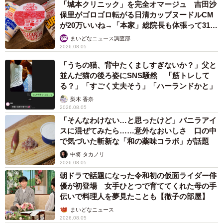
「城本クリニック」を完全オマージュ 吉田沙
保里がゴロゴロ転がる日清カップヌードルCM
が20万いいね→「本家」総院長も体張って31万
いいね
まいどなニュース調査部
2026.08.05
「うちの猫、背中たくましすぎないか？」父と
並んだ猫の後ろ姿にSNS騒然 「筋トレして
る？」「すごく丈夫そう」「ハーランドかと」
梨木 香奈
2026.08.05
「そんなわけない…と思ったけど」バニラアイ
スに混ぜてみたら……意外なおいしさ 口の中
で気づいた斬新な「和の薬味コラボ」が話題
中将 タカノリ
2026.08.05
朝ドラで話題になった令和初の仮面ライダー俳
優が初登場 女手ひとつで育ててくれた母の手
伝いで料理人を夢見たことも【徹子の部屋】
まいどなニュース
2026.08.05