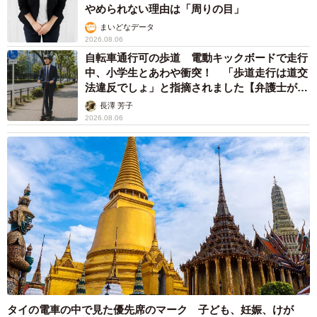
やめられない理由は「周りの目」
まいどなデータ
2026.08.06
自転車通行可の歩道 電動キックボードで走行
中、小学生とあわや衝突！ 「歩道走行は道交
法違反でしょ」と指摘されました【弁護士が解
説】
長澤 芳子
2026.08.06
タイの電車の中で見た優先席のマーク 子ども、妊娠、けが