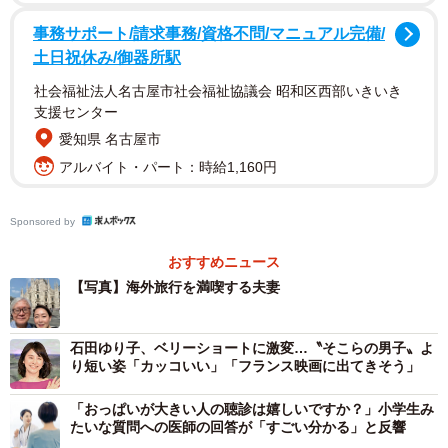
事務サポート/請求事務/資格不問/マニュアル完備/
土日祝休み/御器所駅
社会福祉法人名古屋市社会福祉協議会 昭和区西部いきいき
支援センター
愛知県 名古屋市
アルバイト・パート：時給1,160円
Sponsored by
おすすめニュース
【写真】海外旅行を満喫する夫妻
石田ゆり子、ベリーショートに激変…〝そこらの男子〟よ
り短い姿「カッコいい」「フランス映画に出てきそう」
「おっぱいが大きい人の聴診は嬉しいですか？」小学生み
たいな質問への医師の回答が「すごい分かる」と反響