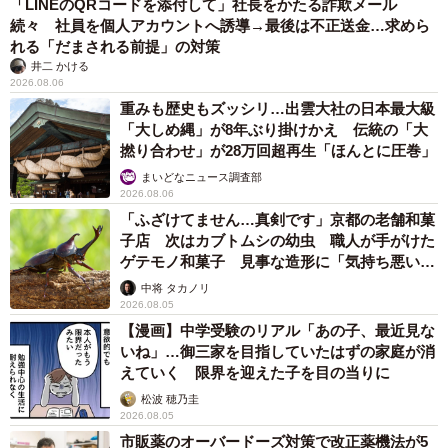
「LINEのQRコードを添付して」社長をかたる詐欺メール
続々 社員を個人アカウントへ誘導→最後は不正送金…求めら
れる「だまされる前提」の対策
井二 かける
2026.08.06
重みも歴史もズッシリ…出雲大社の日本最大級
「大しめ縄」が8年ぶり掛けかえ 伝統の「大
撚り合わせ」が28万回超再生「ほんとに圧巻」
まいどなニュース調査部
2026.08.06
「ふざけてません…真剣です」京都の老舗和菓
子店 次はカブトムシの幼虫 職人が手がけた
ゲテモノ和菓子 見事な造形に「気持ち悪いく
らいリアル」
中将 タカノリ
2026.08.05
【漫画】中学受験のリアル「あの子、最近見な
いね」…御三家を目指していたはずの家庭が消
えていく 限界を迎えた子を目の当りに
松波 穂乃圭
2026.08.05
市販薬のオーバードーズ対策で改正薬機法が5