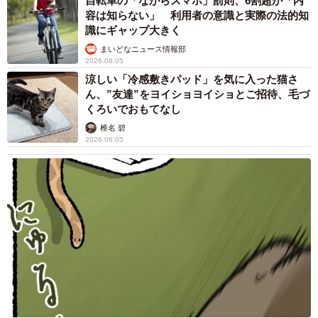
自転車の「ながらスマホ」罰則、6割超が「内
容は知らない」 利用者の意識と実際の法的知
識にギャップ大きく
まいどなニュース情報部
2026.08.05
涼しい「冷感敷きパッド」を気に入った猫さ
ん、”友達”をヨイショヨイショとご招待、毛づ
くろいでおもてなし
椎名 碧
2026.08.05