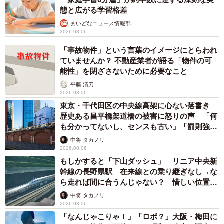
態と広がる学習格差
まいどなニュース情報部
2026.08.06
「事故物件」という言葉のイメージにとらわれ
ていませんか？ 不動産業者が語る「物件の可
能性」を閉ざさないために必要なこと
平藤 清刀
2026.08.06
東京・千代田区の中央線高架に心ない落書き
歴史ある昌平橋架道橋の被害に怒りの声 「何
も分かってないし、センスも古い」「罰則強化
して」
中将 タカノリ
2026.08.06
もしかすると「下山ダッシュ」 リニア中央新
幹線の長野県駅 在来線との乗り継ぎなし→な
ら走れば間に合うんじゃない？ 惜しい位置関
係が反響
中将 タカノリ
2026.08.06
「なんじゃこりゃ！」「ロボ？」大阪・梅田に