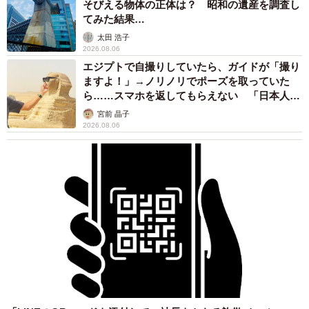
そびえる物体の正体は？ 昭和の遺産を調査し
てみた結果…
太田 浩子
2026.08.06
エジプトで自撮りしていたら、ガイドが「撮り
ますよ！」→ノリノリでポーズを取っていた
ら……スマホを返してもらえない 「日本人は
カモ代表かも」「私は6時間で3万円払った」
宮前 晶子
2026.08.06