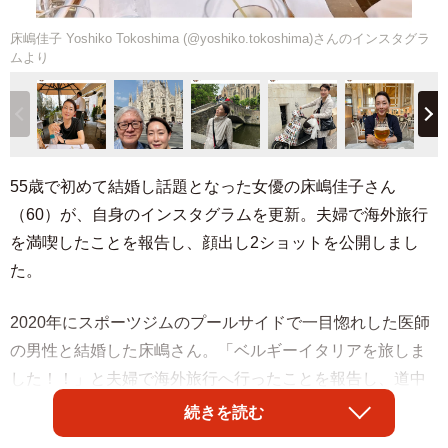
床嶋佳子 Yoshiko Tokoshima (@yoshiko.tokoshima)さんのインスタグラ
ムより
55歳で初めて結婚し話題となった女優の床嶋佳子さん
（60）が、自身のインスタグラムを更新。夫婦で海外旅行
を満喫したことを報告し、顔出し2ショットを公開しまし
た。
2020年にスポーツジムのプールサイドで一目惚れした医師
の男性と結婚した床嶋さん。「ベルギーイタリアを旅しま
した！！」と夫婦で海外旅行へ行ったことを報告し、道中
の写真を複数枚アップ。お酒を片手に食事を楽しむ姿や、
続きを読む
酒瓶の柄がびっしりとプリントされた特殊なバイクと一緒