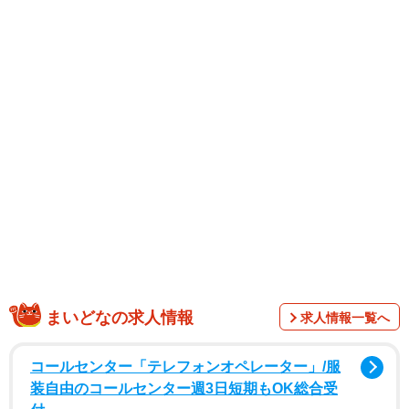
に写る床嶋さんの姿が収められています。
また「旅の後半はイタリアのコモ湖とミラノに行きまし
た！」「コモ湖は船で航行しましたが美しいヴィラが建ち
並び夢のようでした！！ミラノは勿論ドゥオーモ広場へも
行きました！！ドゥオーモもアーケードのガッレリアも建
築の素晴らしさに改めて息を呑む思いでした！！」と旅の
思い出を振り返り、コモ湖を走る船上から見える美しい街
並みやブレラ美術館の絵画、さらにドゥオーモを背景にシ
ルバーヘアーに黒縁眼鏡をかけ、水色のストライプシャツ
を着た夫と体を寄せ合い微笑む仲睦まじい夫婦ショットを
公開しました。
まいどなの求人情報
求人情報一覧へ
コールセンター「テレフォンオペレーター」/服
装自由のコールセンター週3日短期もOK総合受