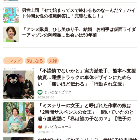
男性上司「セで始まってスで終わるものなーんだ？」バイ
ト仲間女性の模範解答に「完璧な返し！」
「アンヌ隊員」ひし美ゆり子、結婚 お相手は仮面ライダ
ーアマゾンの岡崎徹…出会いは53年前
エンタメ
気になる
夫婦
「不謹慎でないかと」実力派歌手、熊本へ支援
物資…運搬トラックの車体デザインにためら
い 「痛いほど伝わる」「行動され立派」
まいどなトピック
2026.08.06
「ミステリーの女王」と呼ばれた作家の娘は
「2時間サスペンスの女王」 聞いていたのと
違う血液型に「私は誰の子なの？」【徹子の部
屋】
まいどなニュース
2026.08.06