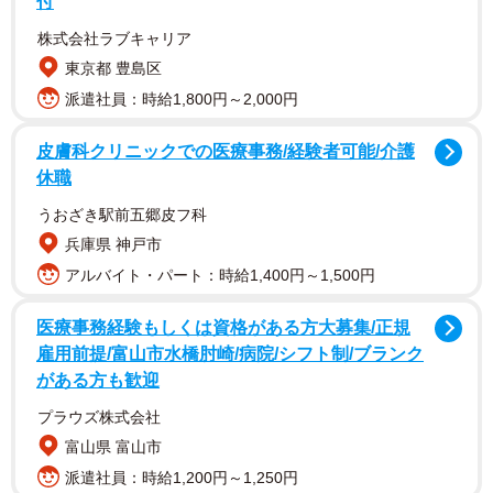
付
株式会社ラブキャリア
東京都 豊島区
派遣社員：時給1,800円～2,000円
皮膚科クリニックでの医療事務/経験者可能/介護
休職
うおざき駅前五郷皮フ科
この投稿にファンからは「街並みが良くお似合い」「ご夫
兵庫県 神戸市
婦でいいですね」「素敵な夫婦」「良い旅の思い出」など
アルバイト・パート：時給1,400円～1,500円
の声が寄せられました。
医療事務経験もしくは資格がある方大募集/正規
雇用前提/富山市水橋肘崎/病院/シフト制/ブランク
がある方も歓迎
プラウズ株式会社
富山県 富山市
派遣社員：時給1,200円～1,250円