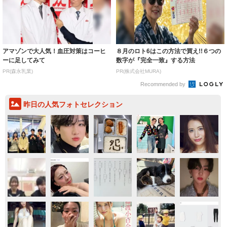
アマゾンで大人気！血圧対策はコーヒ
８月のロト6はこの方法で買え!!６つの
ーに足してみて
数字が『完全一致』する方法
PR(森永乳業)
PR(株式会社MURA)
Recommended by
昨日の人気フォトセレクション