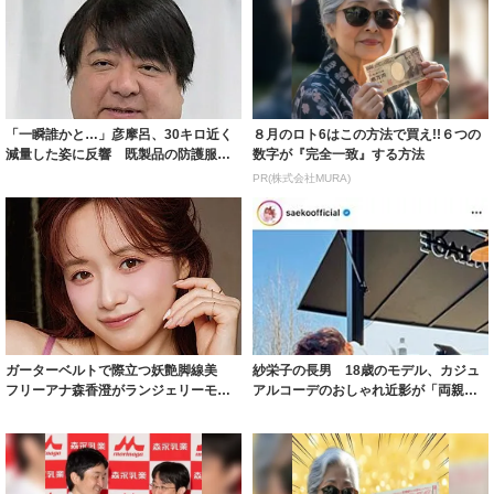
「一瞬誰かと…」彦摩呂、30キロ近く
８月のロト6はこの方法で買え!!６つの
減量した姿に反響 既製品の防護服が
数字が『完全一致』する方法
着られると...
PR(株式会社MURA)
ガーターベルトで際立つ妖艶脚線美
紗栄子の長男 18歳のモデル、カジュ
フリーアナ森香澄がランジェリーモデ
アルコーデのおしゃれ近影が「両親の
ルに ｢PE...
いいとこ取...