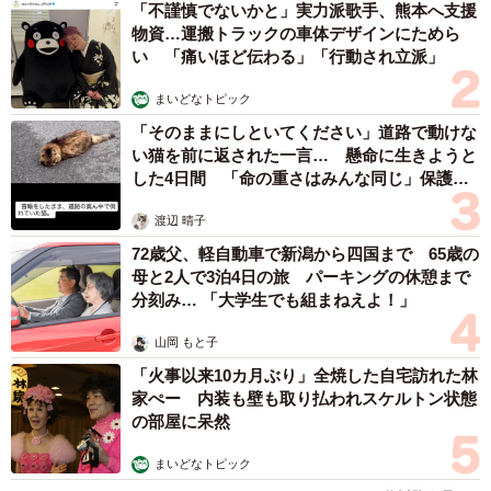
「不謹慎でないかと」実力派歌手、熊本へ支援
物資…運搬トラックの車体デザインにためら
い 「痛いほど伝わる」「行動され立派」
まいどなトピック
「そのままにしといてください」道路で動けな
い猫を前に返された一言… 懸命に生きようと
した4日間 「命の重さはみんな同じ」保護団
体代表の訴え
渡辺 晴子
72歳父、軽自動車で新潟から四国まで 65歳の
母と2人で3泊4日の旅 パーキングの休憩まで
分刻み… 「大学生でも組まねえよ！」
山岡 もと子
「火事以来10カ月ぶり」全焼した自宅訪れた林
家ぺー 内装も壁も取り払われスケルトン状態
の部屋に呆然
まいどなトピック