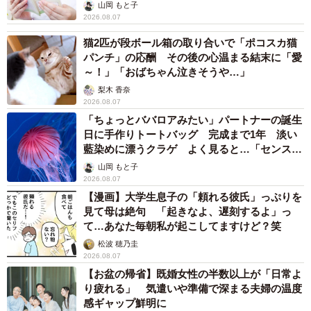
山岡 もと子
2026.08.07
猫2匹が段ボール箱の取り合いで「ポコスカ猫
パンチ」の応酬 その後の心温まる結末に「愛
～！」「おばちゃん泣きそうや…」
梨木 香奈
2026.08.07
「ちょっとババロアみたい」パートナーの誕生
日に手作りトートバッグ 完成まで1年 淡い
藍染めに漂うクラゲ よく見ると…「センスす
ごい」
山岡 もと子
2026.08.07
【漫画】大学生息子の「頼れる彼氏」っぷりを
見て母は絶句 「起きなよ、遅刻するよ」っ
て…あなた毎朝私が起こしてますけど？笑
松波 穂乃圭
2026.08.07
【お盆の帰省】既婚女性の半数以上が「日常よ
り疲れる」 気遣いや準備で深まる夫婦の温度
感ギャップ鮮明に