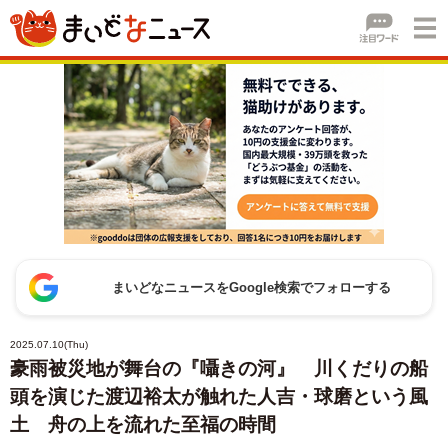
まいどなニュースをGoogle検索でフォローする
2025.07.10(Thu)
豪雨被災地が舞台の『囁きの河』 川くだりの船
頭を演じた渡辺裕太が触れた人吉・球磨という風
土 舟の上を流れた至福の時間