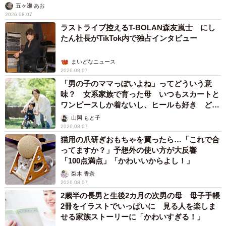
五ヶ瀬 あお
2026.08.07
ラストライブ控えるT-BOLAN森友嵐士 にし
たん社長がTikTok内で独占インタビュー
まいどなニュース
2026.08.07
「男の子のママっぽいよね」ってどういう意
味？ 女系家族で育った母 いつもスカートと
ワンピースしか着ないし、ヒールも好き どの
へんが…
山岡 もと子
2026.08.07
猫用の爪研ぎおもちゃを買ったら…「これで合
ってますか？」予想外の使い方が大反響
「100点満点」「かわいいからよし！」
梨木 香奈
2026.08.07
2歳半の長男と生後2カ月の次男の母 母子手帳
2冊をイラストでいっぱいに 見る人を楽しま
せる家族ストーリーに「かわいすぎる！」