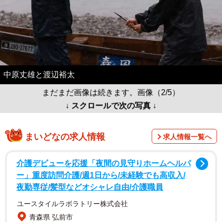
中原丈雄と渡辺裕太
まだまだ画像は続きます。画像（2/5）
↓ スクロールで次の写真 ↓
まいどなの求人情報
求人情報一覧へ
介護デビューを応援「夜間の見守りホームヘルパ
ー」重度訪問介護/週1日から/未経験でも高収入/
夜勤専従/髪型などオシャレ自由/介護職員
ユースタイルラボラトリー株式会社
青森県 弘前市