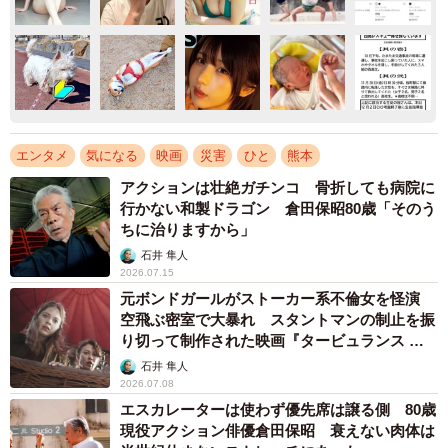
エンタメ
気になる
映画
災害
ひと
熊本
アクションは壮絶ガチンコ 骨折しても病院に
行かない和製ドラゴン 倉田保昭80歳「そのう
ちに治りますから」
石井 隼人
2026.07.15
元ボンドガールがストーカー系不倫女を怪演
空飛ぶ密室で大暴れ スタントマンの制止を振
り切って制作された映画『タービュランス 絶
空16000フィート』
石井 隼人
2026.07.08
エスカレーターは使わず優先席は譲る側 80歳
現役アクション俳優倉田保昭 衰えない肉体は