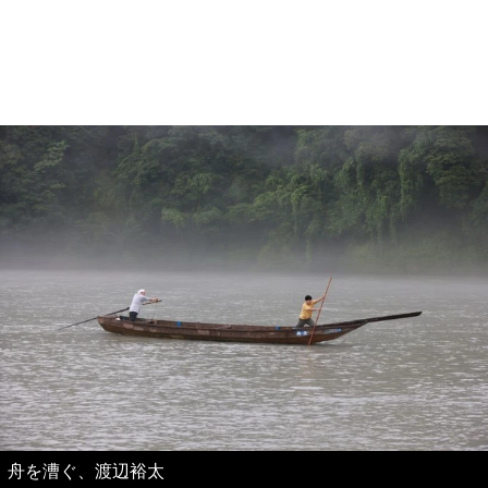
舟を漕ぐ、渡辺裕太