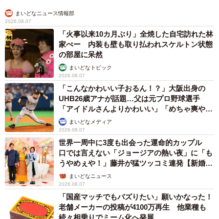
まいどなニュース情報部
2026.08.07
「火事以来10カ月ぶり」全焼した自宅訪れた林
家ぺー 内装も壁も取り払われスケルトン状態
の部屋に呆然
まいどなトピック
2026.08.07
「こんなかわいい子おるん！？」大阪出身の
UHB26歳アナが話題…父は元プロ野球選手
「アイドルさんよりかわいい」「めちゃ爽や
か」
まいどなメディア
2026.08.07
世界一周中に3度も出会った運命的カップル
口では言えない「ジョージアの熱い夜」に「も
うやめぇや！」藤井が猛ツッコミ連発【新婚さ
ん】
まいどなニュース
2026.08.07
「国産マッチでもバズりたい」願いかなった！
老舗メーカーの投稿が4100万再生 他業種も
続々相乗りでミーム化へ発展