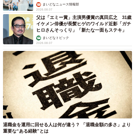
まいどなニュース情報部
2026.08.07
父は「エミー賞」主演男優賞の真田広之 31歳
イケメン俳優が長髪ヒゲのワイルド近影「ガチ
ヒロさんそっくり」「新たな一面もステキ」
まいどなトピック
2026.08.07
退職金を運用に回せる人は何が違う？ 「退職金額の多さ」より
重要な“ある経験”とは