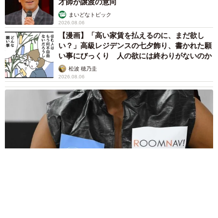
才師が譲渡の意向
まいどなトピック
2026.08.06
【漫画】「高い家賃を払えるのに、まだ欲し
い？」高級レジデンスの七夕飾り、書かれた願
い事にびっくり 人の欲には終わりがないのか
松波 穂乃圭
2026.08.06
大河出演の39歳俳優 真夏の海で赤銅色の肉体美を連投 「バ