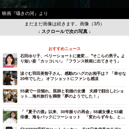
映画『囁きの河』より
まだまだ画像は続きます。画像（3/5）
↓ スクロールで次の写真 ↓
おすすめニュース
石田ゆり子、ベリーショートに激変…〝そこらの男子〟よ
り短い姿「カッコいい」「フランス映画に出てきそう」
涙ぐむ羽田美智子さん、感動のハグのお相手は？ 「幸せな
20年でした」 オフショットにファンも感涙
55歳で一目惚れ、医師と初婚の女優 夫婦で顔出し2ショ
ット…海外旅行を満喫「夢のようでした！」
「『夏子の酒』以来、30年振りの再会」58歳女優と53歳
俳優、海をバックにツーショット 「変わらず今も、とて
も素敵」