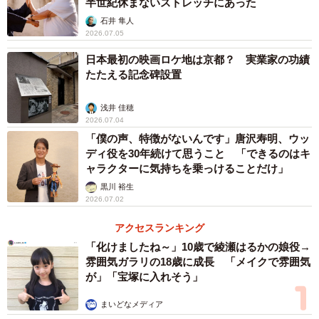
半世紀休まないストレッチにあった
石井 隼人
2026.07.05
日本最初の映画ロケ地は京都？ 実業家の功績
たたえる記念碑設置
浅井 佳穂
2026.07.04
「僕の声、特徴がないんです」唐沢寿明、ウッ
ディ役を30年続けて思うこと 「できるのはキ
ャラクターに気持ちを乗っけることだけ」
黒川 裕生
2026.07.02
アクセスランキング
「化けましたね～」10歳で綾瀬はるかの娘役→
雰囲気ガラリの18歳に成長 「メイクで雰囲気
が」「宝塚に入れそう」
まいどなメディア