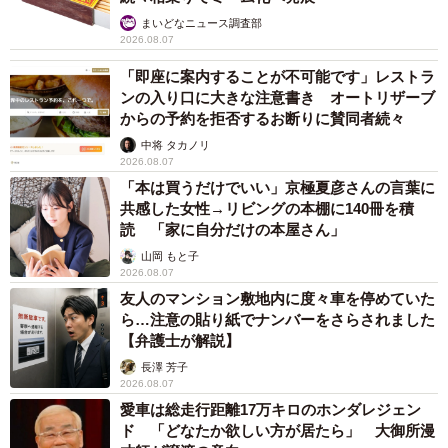
まいどなニュース調査部
2026.08.07
「即座に案内することが不可能です」レストラ
ンの入り口に大きな注意書き オートリザーブ
からの予約を拒否するお断りに賛同者続々
中将 タカノリ
2026.08.07
「本は買うだけでいい」京極夏彦さんの言葉に
共感した女性→リビングの本棚に140冊を積
読 「家に自分だけの本屋さん」
山岡 もと子
2026.08.07
友人のマンション敷地内に度々車を停めていた
ら…注意の貼り紙でナンバーをさらされました
【弁護士が解説】
長澤 芳子
2026.08.07
愛車は総走行距離17万キロのホンダレジェン
ド 「どなたか欲しい方が居たら」 大御所漫