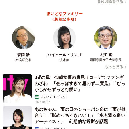
６位以降を見る
まいどなファミリー
（新着記事順）
森岡 浩
ハイヒール・リンゴ
大江 篤
姓氏研究家
漫才師
園田学園女子大学学長
もっと見る
3児の母 43歳女優の肩見せコーデでファンざ
わざわ 「色っぽすぎて思わず二度見」「むっ
かしからずっと可愛い」
まいどなトピック
2026.08.07
あのちゃん、雨の日のショーパン姿に「雨が似
合う」「脚めっちゃきれい！」「水も滴る良い
アーティスト」 幻想的な近影が話題
まいどなメディア