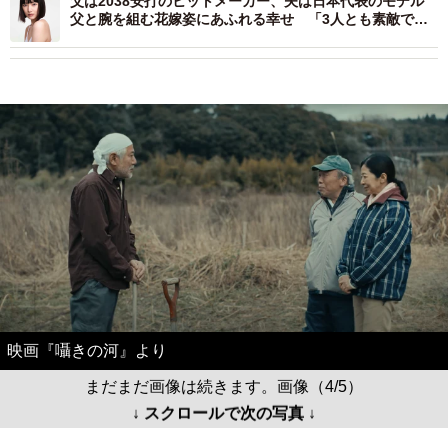
父は2038安打のヒットメーカー、夫は日本代表のモデル
父と腕を組む花嫁姿にあふれる幸せ 「3人とも素敵で
す」
映画『囁きの河』より
まだまだ画像は続きます。画像（4/5）
↓ スクロールで次の写真 ↓