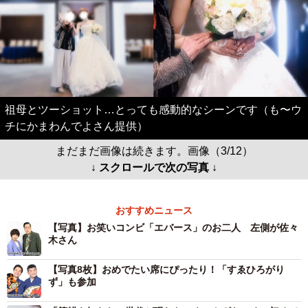
祖母とツーショット…とっても感動的なシーンです（も〜ウ
チにかまわんでよさん提供）
まだまだ画像は続きます。画像（3/12）
↓ スクロールで次の写真 ↓
おすすめニュース
【写真】お笑いコンビ「エバース」のお二人 左側が佐々
木さん
【写真8枚】おめでたい席にぴったり！「すゑひろがり
ず」も参加