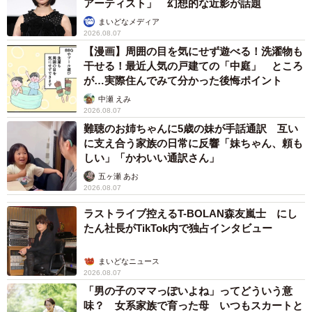
アーティスト」 幻想的な近影が話題
まいどなメディア
2026.08.07
【漫画】周囲の目を気にせず遊べる！洗濯物も
干せる！最近人気の戸建ての「中庭」 ところ
が…実際住んでみて分かった後悔ポイント
中瀬 えみ
2026.08.07
難聴のお姉ちゃんに5歳の妹が手話通訳 互い
に支え合う家族の日常に反響「妹ちゃん、頼も
しい」「かわいい通訳さん」
五ヶ瀬 あお
2026.08.07
ラストライブ控えるT-BOLAN森友嵐士 にし
たん社長がTikTok内で独占インタビュー
まいどなニュース
2026.08.07
「男の子のママっぽいよね」ってどういう意
味？ 女系家族で育った母 いつもスカートと