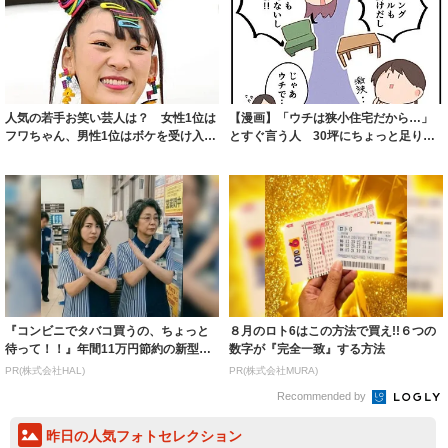
人気の若手お笑い芸人は？ 女性1位は
【漫画】「ウチは狭小住宅だから…」
フワちゃん、男性1位はボケを受け入れ
とすぐ言う人 30坪にちょっと足りな
るスタイ...
いくらいで...
『コンビニでタバコ買うの、ちょっと
８月のロト6はこの方法で買え!!６つの
待って！！』年間11万円節約の新型タ
数字が『完全一致』する方法
バコ
PR(株式会社HAL)
PR(株式会社MURA)
Recommended by
昨日の人気フォトセレクション