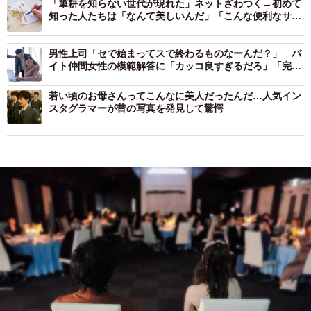
「筆耕を知らない世代が現れた」ネットざわつく→初めて
知った人たちは「なんて美しいんだ」「こんな便利なサー
ビスが」
男性上司「セで始まってスで終わるものなーんだ？」 バ
イト仲間女性の模範解答に「カッコ良すぎるだろ」「完璧
な返し！」
若い頃のお母さんってこんなに美人だったんだ…人気イン
スタグラマーが昔の写真を発見して驚愕