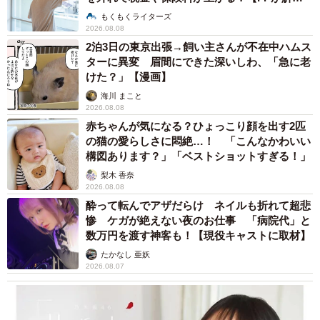
説】
もくもくライターズ
2026.08.08
2泊3日の東京出張→飼い主さんが不在中ハムス
ターに異変 眉間にできた深いしわ、「急に老
けた？」【漫画】
海川 まこと
2026.08.08
赤ちゃんが気になる？ひょっこり顔を出す2匹
の猫の愛らしさに悶絶…！ 「こんなかわいい
構図あります？」「ベストショットすぎる！」
梨木 香奈
2026.08.08
酔って転んでアザだらけ ネイルも折れて超悲
惨 ケガが絶えない夜のお仕事 「病院代」と
数万円を渡す神客も！【現役キャストに取材】
たかなし 亜妖
2026.08.07