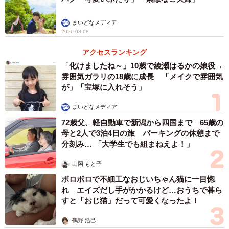
まいどなメディア
2026.08.08
アクセスランキング
「化けましたね～」10歳で綾瀬はるかの娘役→
雰囲気ガラリの18歳に成長 「メイクで雰囲気
が」「宝塚に入れそう」
まいどなメディア
72歳父、軽自動車で新潟から四国まで 65歳の
母と2人で3泊4日の旅 パーキングの休憩まで
分刻み… 「大学生でも組まねえよ！」
山岡 もと子
ボロボロで不細工なおじいちゃん猫に一目惚
れ エイズだし手がかかるけど…おうちで暮ら
すと「おじ猫」だって可愛くなったよ！
鶴野 浩己