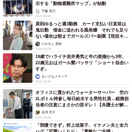
示する「動物避難所マップ」が始動
平藤 清刀
2026.08.08
原則ゆるっと週3勤務 カード支払い日直前は
鬼出勤 借金に追われる風俗嬢 それでも足り
ない場合は朝までガールズバー副業【現役キャ
ストに取材】
たかなし 亜妖
2026.08.08
19歳でハライチ岩井勇気と年の差婚から3年、
22歳元おはガール髪バッサリ「ショート似合い
すぎ」
まいどなメディア
2026.08.08
オフィスに置かれたウォーターサーバー 空の
2Lボトル持参し毎日給水する男性社員→総務担
当者の注意にまさかの逆ギレ！【弁護士が解
説】
長澤 芳子
2026.08.08
「我慢できず」村上佳菜子、イケメン夫と全力
ハグ「可愛いふたり」「素敵なご夫婦」