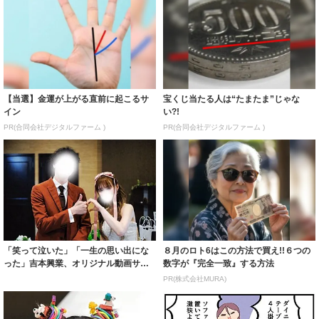
【当選】金運が上がる直前に起こるサ
宝くじ当たる人は“たまたま”じゃな
イン
い?!
PR(合同会社デジタルファーム )
PR(合同会社デジタルファーム )
「笑って泣いた」「一生の思い出にな
８月のロト6はこの方法で買え!!６つの
った」吉本興業、オリジナル動画サー
数字が『完全一致』する方法
ビスが話題→...
PR(株式会社MURA)