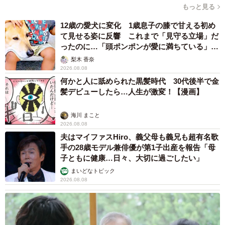
もっと見る
12歳の愛犬に変化 1歳息子の膝で甘える初め
て見せる姿に反響 これまで「見守る立場」だ
ったのに…「頭ポンポンが愛に満ちている」
「尊…」
梨木 香奈
2026.08.08
何かと人に舐められた黒髪時代 30代後半で金
髪デビューしたら…人生が激変！【漫画】
海川 まこと
2026.08.08
夫はマイファスHiro、義父母も義兄も超有名歌
手の28歳モデル兼俳優が第1子出産を報告「母
子ともに健康…日々、大切に過ごしたい」
まいどなトピック
2026.08.08