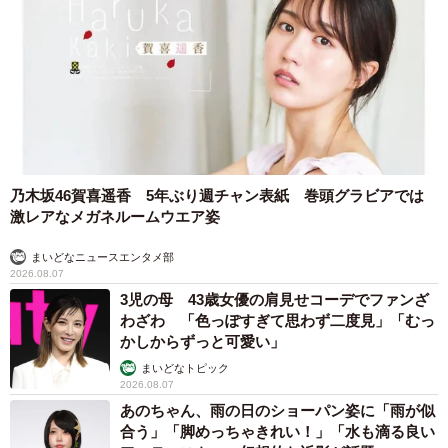
乃木坂46賀喜遥香 5年ぶり週チャン表紙 巻頭グラビアでは
激レアなメガネルームウエア姿
まいどなニュースエンタメ部
2026.08.07
3児の母 43歳女優の肩見せコーデでファンざ
わざわ 「色っぽすぎて思わず二度見」「むっ
かしからずっと可愛い」
まいどなトピック
2026.08.07
あのちゃん、雨の日のショーパン姿に「雨が似
合う」「脚めっちゃきれい！」「水も滴る良い