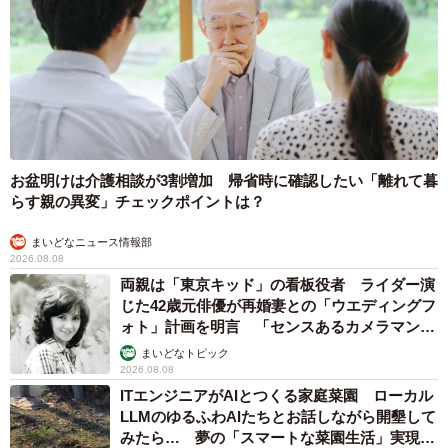
お盆明けは介護相談が3割増加 帰省時に確認したい「離れて暮
らす親の異変」チェックポイントは？
まいどなニュース情報部
2026.08.08
両親は「東京キッド」の看板役者 ライダー演
じた42歳元俳優が再婚妻との「ウエディングフ
ォト」計画を明言 「センスあるカメラマン求
む」
まいどなトピック
2026.08.08
ITエンジニアがAIとつくる家庭菜園 ローカル
LLMのゆるふわAIたちとお話しながら開墾して
みたら… 夢の「スマートな菜園生活」実現な