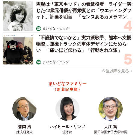
両親は「東京キッド」の看板役者 ライダー演
じた42歳元俳優が再婚妻との「ウエディングフ
ォト」計画を明言 「センスあるカメラマン求
む」
まいどなトピック
「不謹慎でないかと」実力派歌手、熊本へ支援
物資…運搬トラックの車体デザインにためら
い 「痛いほど伝わる」「行動され立派」
まいどなトピック
６位以降を見る
まいどなファミリー
（新着記事順）
森岡 浩
ハイヒール・リンゴ
大江 篤
姓氏研究家
漫才師
園田学園女子大学学長