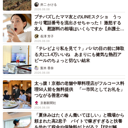
るか
井二 かける
2026.08.08
プチバズしたママ友とのLINEスクショ うっ
かり電話番号を流出させちゃった！ 激怒する
友人 慰謝料の相場はいくらですか【弁護士が
解説】
長澤 芳子
2026.08.08
「テレビより私を見て？」パパの目の前に陣取
る犬に1.4万いいね あまりにも健気な熱烈ア
ピールのちょっと切ない結末
梨木 香奈
2026.08.08
太っ腹！京都の老舗中華料理店がフルコース料
理50人前を無料提供 「一市民としてお礼を」
つながる善意の輪
京都新聞社
2026.08.08
「夏休みはたくさん働いてほしい」と職場から
頼まれた高2息子 バイトで稼ぎすぎると扶養
を外れて税金や保険料が上がる？【FPが解