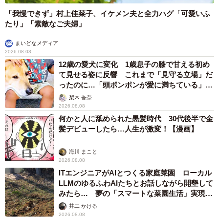
「我慢できず」村上佳菜子、イケメン夫と全力ハグ「可愛いふ
たり」「素敵なご夫婦」
まいどなメディア
2026.08.08
2/2
12歳の愛犬に変化 1歳息子の膝で甘える初め
て見せる姿に反響 これまで「見守る立場」だ
介護者の休息も介護 ※イメージ画像（buritora/stock.adobe.com）
ったのに…「頭ポンポンが愛に満ちている」
「尊…」
梨木 香奈
一人で頑張らなくても良いんです
2026.08.08
何かと人に舐められた黒髪時代 30代後半で金
目黒さんは、事情を知っている職場の上司や産業医との面
髪デビューしたら…人生が激変！【漫画】
談をきっかけに、担当のケアマネジャーへ「もう限界で
す」と正直な胸の内を明かしました。
海川 まこと
2026.08.08
ケアマネジャーは即座にレスパイトの重要性を説き、翌月
ITエンジニアがAIとつくる家庭菜園 ローカル
LLMのゆるふわAIたちとお話しながら開墾して
には2泊3日のショートステイを組んでくれました。最初は
みたら… 夢の「スマートな菜園生活」実現な
「見捨てられた」と母に責められるのではないかと不安だ
るか
井二 かける
った目黒さんですが、施設から戻った母親は、楽しそうに
2026.08.08