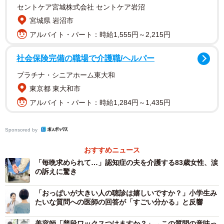
セントケア宮城株式会社 セントケア岩沼
専門用語で「レスパイト（Respite）」と呼ばれる概念があ
宮城県 岩沼市
ります。これは「休息」「息抜き」を意味し、介護者が一
アルバイト・パート：時給1,555円～2,215円
時的に介護から解放され、心身をリフレッシュさせること
を指します。そして、介護者が休息をするための支援が
社会保険完備の職場で介護職/ヘルパー
「レスパイトケア（Respite Care）」です。これは単なる
プラチナ・シニアホーム東大和
「手抜き」ではなく、持続可能な在宅介護を継続するため
東京都 東大和市
の「介護者の必須のメンテナンス」です。
アルバイト・パート：時給1,284円～1,435円
医療型のレスパイトケア「レスパイト入院」
Sponsored by
医療的なケアが必要な場合、または一般的な高齢者施設で
おすすめニュース
の受け入れが難しい場合に検討したいのが「レスパイト入
「毎晩求められて…」認知症の夫を介護する83歳女性、涙
院」です。
の訴えに驚き
「おっぱいが大きい人の聴診は嬉しいですか？」小学生み
１．利用条件と特徴
たいな質問への医師の回答が「すごい分かる」と反響
主に「地域包括ケア病棟」を持つ病院などで実施されてい
ます。他にも「療養病棟（医療療養病床）」や「精神科病
美容師「普段ワックスつけますか？」→この質問の意味っ