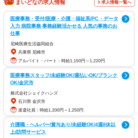
まいどなの求人情報
求人情報一覧へ
「もう限界かもしれない」という蓄積した疲労感と孤独感
でした。仕事中も母のことが頭を離れず、かといって「介
医療事務・受付/医療・介護・福祉系/PC・データ
護することを休むために母をどこかに預けるのは、家族と
入力 病院事務 事務経験活かせる 人気の事務のお
仕事
して無責任ではないか」という強い罪悪感に苛まれていま
した。
尼崎医療生活協同組合
兵庫県 尼崎市
制度で防ぐべき介護者の「燃え尽き」
アルバイト・パート：時給1,150円～1,220円
ゴールデンウィークのような長期休暇は、ビジネスパーソ
医療事務スタッフ/未経験OK/週払いOK/ブランク
ンにとっての一般的なリフレッシュの機会ですが、普段利
OK/金沢市
用している地域の介護サービス（通所介護など）が止まる
株式会社シェイクハンズ
場合もあり、在宅介護を担う家族にとっては、負担が一点
石川県 金沢市
に集中する「試練の期間」となります。
派遣社員：時給1,200円～1,250円
ここで重要なのは、介護者が心身を壊すことは、要介護者
介護職・ヘルパー/賞与あり/未経験OK/4週8休以
にとって最大の不幸である「共倒れ」を招くという視点で
上/訪問サービス
す。