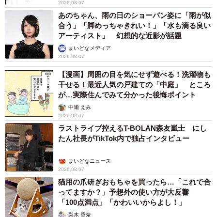
2026.08.07
あのちゃん、雨の日のショーパン姿に「雨が似
合う」「脚めっちゃきれい！」「水も滴る良い
アーティスト」 幻想的な近影が話題
まいどなメディア
2026.08.07
【漫画】周囲の目を気にせず遊べる！洗濯物も
干せる！最近人気の戸建ての「中庭」 ところ
が…実際住んでみて分かった後悔ポイント
中瀬 えみ
2026.08.07
ラストライブ控えるT-BOLAN森友嵐士 にし
たん社長がTikTok内で独占インタビュー
まいどなニュース
2026.08.07
猫用の爪研ぎおもちゃを買ったら…「これで合
ってますか？」予想外の使い方が大反響
「100点満点」「かわいいからよし！」
梨木 香奈