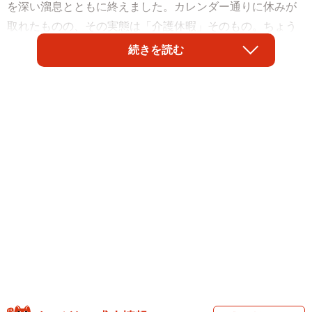
を深い溜息とともに終えました。カレンダー通りに休みが
取れたものの、その実態は「介護休暇」そのもの。ちょう
ど利用していたデイサービスが休業となり、自宅で介護を
続きを読む
している認知症の母親の食事や入浴のサポート、そして徘
徊対応に追われました。
連休が明け、職場に戻った目黒さんを待っていたのは、