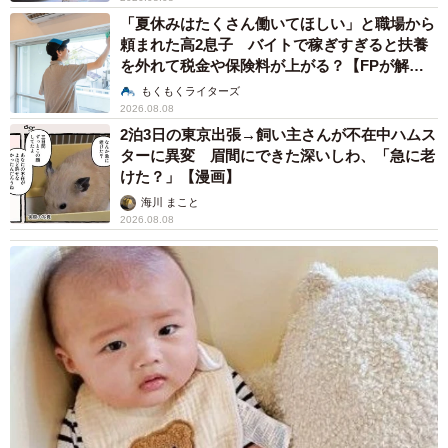
「夏休みはたくさん働いてほしい」と職場から
頼まれた高2息子 バイトで稼ぎすぎると扶養
を外れて税金や保険料が上がる？【FPが解
説】
もくもくライターズ
2026.08.08
2泊3日の東京出張→飼い主さんが不在中ハムス
ターに異変 眉間にできた深いしわ、「急に老
けた？」【漫画】
海川 まこと
2026.08.08