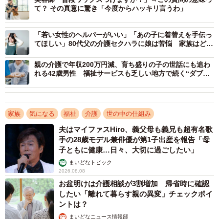
て？ その真意に驚き「今度からハッキリ言うわ」
棟」、状況によっては「緩和ケア病棟（ホスピス）」でも
受け入れ可能な医療機関もあります。
「若い女性のヘルパーがいい」「あの子に着替えを手伝っ
てほしい」80代父の介護セクハラに娘は苦悩 家族はどう
対象となるのは、経管栄養（胃瘻など）、痰の吸引、点滴
向き合う【社会福祉士が解説】
親の介護で年収200万円減、育ち盛りの子の世話にも追わ
管理、褥瘡（床ずれ）処置など、医療的処置が必要な高齢
れる42歳男性 福祉サービスも乏しい地方で続く“ダブル
者です。期間は、1回につき数日から2週間程度が一般的で
ケア”の現実【社会福祉士が解説】
す。
家族
気になる
福祉
介護
世の中の仕組み
２．費用の目安
夫はマイファスHiro、義父母も義兄も超有名歌
医療的処置が必要な高齢者のレスパイト入院には「医療保
手の28歳モデル兼俳優が第1子出産を報告「母
険」が適用されます。
子ともに健康…日々、大切に過ごしたい」
自己負担としては医療保険の負担割合（1〜3割）に応じた
まいどなトピック
2026.08.08
入院基本料と、別途費用として食事代（標準負担額）、差
お盆明けは介護相談が3割増加 帰省時に確認
額ベッド代（個室希望時）、おむつ代などの実費が必要で
したい「離れて暮らす親の異変」チェックポイ
す。
ントは？
おおよその総額の目安として1日あたり約7000円〜1万5000
まいどなニュース情報部