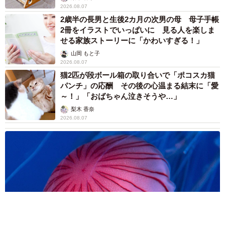
2026.08.07
2歳半の長男と生後2カ月の次男の母 母子手帳
2冊をイラストでいっぱいに 見る人を楽しま
せる家族ストーリーに「かわいすぎる！」
山岡 もと子
2026.08.07
猫2匹が段ボール箱の取り合いで「ポコスカ猫
パンチ」の応酬 その後の心温まる結末に「愛
～！」「おばちゃん泣きそうや…」
梨木 香奈
2026.08.07