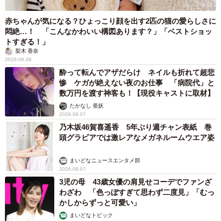
赤ちゃんが気になる？ひょっこり顔を出す2匹の猫の愛らしさに
悶絶…！ 「こんなかわいい構図あります？」「ベストショッ
トすぎる！」
梨木 香奈
2026.08.08
酔って転んでアザだらけ ネイルも折れて超悲
惨 ケガが絶えない夜のお仕事 「病院代」と
数万円を渡す神客も！【現役キャストに取材】
たかなし 亜妖
2026.08.07
乃木坂46賀喜遥香 5年ぶり週チャン表紙 巻
頭グラビアでは激レアなメガネルームウエア姿
まいどなニュースエンタメ部
2026.08.07
3児の母 43歳女優の肩見せコーデでファンざ
わざわ 「色っぽすぎて思わず二度見」「むっ
かしからずっと可愛い」
まいどなトピック