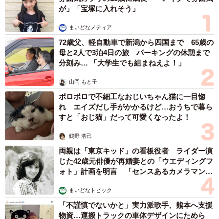
サービスの「ショートステイ（短期入所生活介護）」で
が」「宝塚に入れそう」
す。
まいどなメディア
72歳父、軽自動車で新潟から四国まで 65歳の
１．利用条件と特徴
母と2人で3泊4日の旅 パーキングの休憩まで
対象となるのは要支援1以上、または要介護1〜5の認定を受
分刻み… 「大学生でも組まねえよ！」
けている方で、利用日数には、要介護認定の有効期間のお
山岡 もと子
おむね半数を超えないという上限があり、ケアプランに基
ボロボロで不細工なおじいちゃん猫に一目惚
づいて利用します。
れ エイズだし手がかかるけど…おうちで暮ら
すと「おじ猫」だって可愛くなったよ！
２．費用の目安
鶴野 浩己
ショートステイは「介護保険」が適用されます。そのため
両親は「東京キッド」の看板役者 ライダー演
サービス利用料の1〜3割の自己負担があります。滞在費
じた42歳元俳優が再婚妻との「ウエディングフ
（部屋代）と食費は全額自己負担ですが、所得に応じて
ォト」計画を明言 「センスあるカメラマン求
「負担限度額認定（補足給付）」が受けられます。
む」
まいどなトピック
「不謹慎でないかと」実力派歌手、熊本へ支援
自己負担額の総額の目安としては、多床室（相部屋）の場
物資…運搬トラックの車体デザインにためら