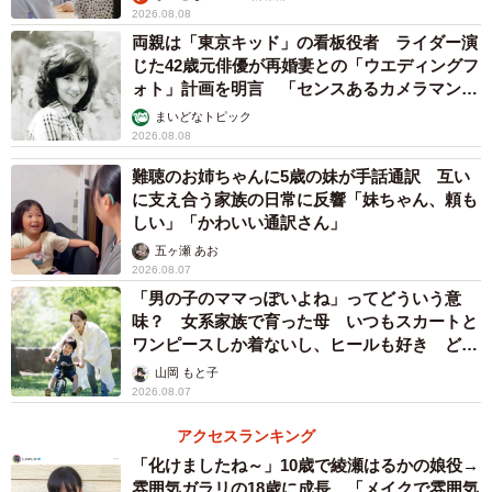
2026.08.08
円程度（所得や病棟の種類により変動）になります。
両親は「東京キッド」の看板役者 ライダー演
じた42歳元俳優が再婚妻との「ウエディングフ
３．手続きの手順
ォト」計画を明言 「センスあるカメラマン求
まずはかかりつけ医、または入院を希望する病院の「地域
む」
まいどなトピック
2026.08.08
連携室」に所属するMSW（メディカルソーシャルワーカ
ー：社会福祉士・精神保健福祉士などの専門家）に相談し
難聴のお姉ちゃんに5歳の妹が手話通訳 互い
に支え合う家族の日常に反響「妹ちゃん、頼も
ましょう。
しい」「かわいい通訳さん」
五ヶ瀬 あお
入院時には、事前に現在の主治医による診療情報提供書
2026.08.07
（紹介状）が必要になります。これをもとに病院側で受け
「男の子のママっぽいよね」ってどういう意
入れ可能かどうかの検討が行われ、利用可否が決定しま
味？ 女系家族で育った母 いつもスカートと
ワンピースしか着ないし、ヒールも好き どの
す。
へんが…
山岡 もと子
2026.08.07
福祉型のレスパイトケア「ショートステイ」
アクセスランキング
比較的お元気な方や、医療的処置が比較的少なく、介護施
「化けましたね～」10歳で綾瀬はるかの娘役→
設での短期入所が可能な場合に適しているのが、介護保険
雰囲気ガラリの18歳に成長 「メイクで雰囲気