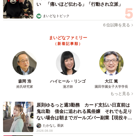
合、1日あたり約2500円〜5000円程度。ユニット型個室の
い 「痛いほど伝わる」「行動され立派」
場合は約5000円〜8000円程度になります。
まいどなトピック
３．手続きの手順
６位以降を見る
まずは担当のケアマネジャー（介護支援専門員）に「レス
まいどなファミリー
パイト目的でショートステイを利用したい」と相談しまし
（新着記事順）
ょう。ケアマネジャーが施設の空き状況を確認し、予約を
入れます。特に連休前後は混み合うため、早めの相談がお
すすめです。
森岡 浩
ハイヒール・リンゴ
大江 篤
また、初めて利用する施設の場合、事前に施設側の面談や
姓氏研究家
漫才師
園田学園女子大学学長
施設との契約が必要となることにも注意が必要です。
もっと見る
原則ゆるっと週3勤務 カード支払い日直前は
介護者の休息も「ケアプラン」に組み込む
鬼出勤 借金に追われる風俗嬢 それでも足り
ない場合は朝までガールズバー副業【現役キャ
多くの介護者がレスパイトの利用をためらう理由は、金銭
ストに取材】
たかなし 亜妖
面よりも「心理的障壁」にあるのではないでしょうか。
2026.08.08
「親を施設に預けて自分だけ楽をするなんて…」という罪