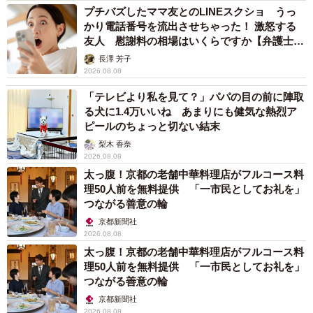
プチバズしたママ友とのLINEスクショ うっ
施設での出来事を話してくれました。
かり電話番号を流出させちゃった！ 激怒する
友人 慰謝料の相場はいくらですか【弁護士が
目黒さん自身も、この間「自分のために使える時間」を持
解説】
長澤 芳子
てたことで、心に余裕を取り戻しました。今では「月に一
2026.08.08
度のショートステイ」を定例化することで、以前よりも穏
「テレビより私を見て？」パパの目の前に陣取
やかな気持ちで母親と向き合えています。
る犬に1.4万いいね あまりにも健気な熱烈ア
ピールのちょっと切ない結末
【監修】勝水健吾（かつみず・けんご）
梨木 香奈
2026.08.08
社会福祉士、産業カウンセラー、理学療法士 身体障がい者
太っ腹！京都の老舗中華料理店がフルコース料
（HIV感染症）、精神障がい者（双極症Ⅱ型）、セクシャル
理50人前を無料提供 「一市民としてお礼を」
マイノリティ（ゲイ）の当事者。現在はオンラインカウン
つながる善意の輪
セリングサービスを提供する「勇者の部屋」代表。
京都新聞社
2026.08.08
太っ腹！京都の老舗中華料理店がフルコース料
理50人前を無料提供 「一市民としてお礼を」
つながる善意の輪
京都新聞社
2026.08.08