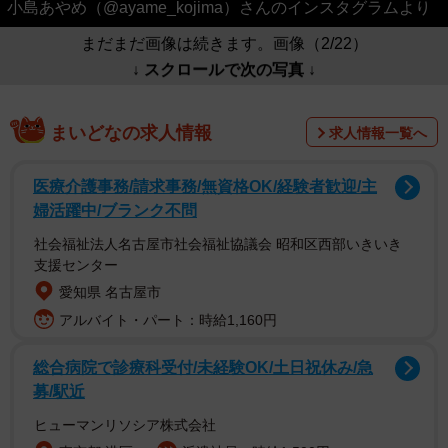
小島あやめ（@ayame_kojima）さんのインスタグラムより
まだまだ画像は続きます。画像（2/22）
↓ スクロールで次の写真 ↓
まいどなの求人情報
求人情報一覧へ
医療介護事務/請求事務/無資格OK/経験者歓迎/主
婦活躍中/ブランク不問
社会福祉法人名古屋市社会福祉協議会 昭和区西部いきいき
支援センター
愛知県 名古屋市
アルバイト・パート：時給1,160円
総合病院で診療科受付/未経験OK/土日祝休み/急
募/駅近
ヒューマンリソシア株式会社