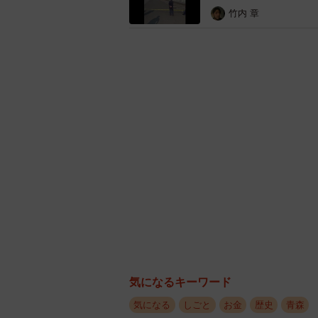
竹内 章
気になるキーワード
気になる
しごと
お金
歴史
青森