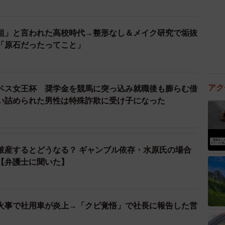
組」と言われた高校時代→整形なし＆メイク研究で垢抜
「原石だったってこと」
アク
ベス女王杯 奨学金を競馬に突っ込み就職後も膨らむ借
い詰められた男性は特殊詐欺に受け子になった
破産するとどうなる？ ギャンブル依存・水原氏の場合
【弁護士に聞いた】
火事で社用車が炎上→「クビ覚悟」で社長に報告した営