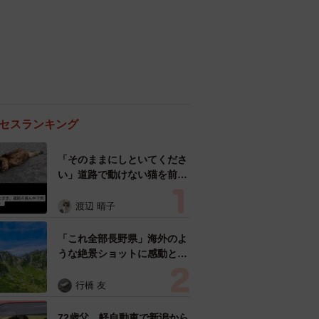
セスランキング
「そのままにしといてくださ
い」道路で動けない猫を前に
返された一言… 懸命に生き
ようとした4日間 「命の重
渡辺 晴子
さはみんな同じ」保護団体代
表の訴え
「これ全部長野県」海外のよ
うな絶景ショットに感動と反
響「離れてからいいところだ
ったんだって気づいた」
行橋 友
72歳父、軽自動車で新潟から