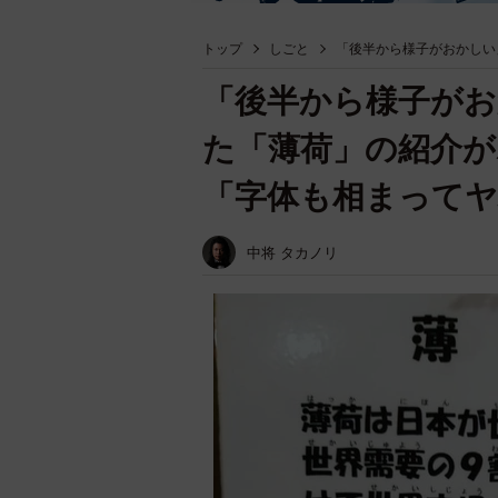
トップ
しごと
「後半から様子がおかしい
「後半から様子がお
た「薄荷」の紹介
「字体も相まって
中将 タカノリ