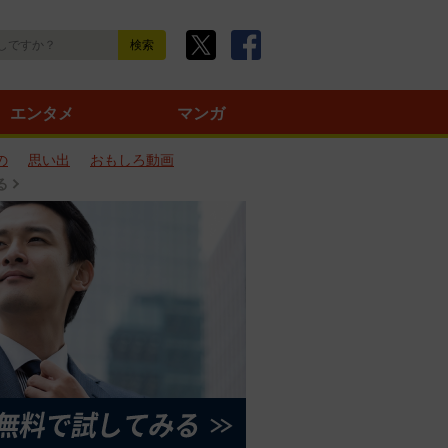
エンタメ
マンガ
の
思い出
おもしろ動画
る