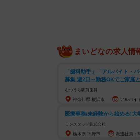
まいどなの求人情
「歯科助手」「アルバイト・パ
募集 週2日～勤務OKでご家庭
むつうら駅前歯科
神奈川県 横浜市
アルバイト
医療事務/未経験から始める!
ランスタッド株式会社
栃木県 下野市
派遣社員：時