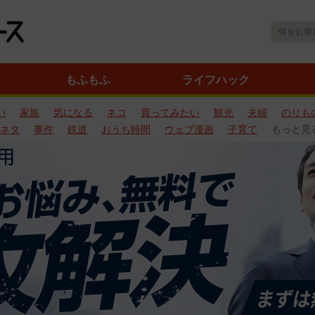
もふもふ
ライフハック
い
家族
気になる
ネコ
買ってみたい
観光
夫婦
のりも
ネタ
事件
鉄道
おうち時間
ウェブ漫画
子育て
もっと見