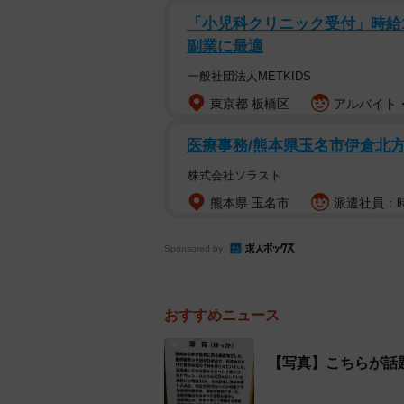
「小児科クリニック受付」時給150
副業に最適
一般社団法人METKIDS
東京都 板橋区
アルバイト・
医療事務/熊本県玉名市伊倉北
株式会社ソラスト
熊本県 玉名市
派遣社員：時
Sponsored by
おすすめニュース
【写真】こちらが話