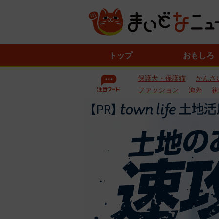
ニ
トップ
おもしろ
ュ
ー
保護犬・保護猫
かんさ
ス
一
ファッション
海外
街
覧