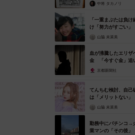
中将 タカノリ
「一重まぶたは負け
け「努力がすごい」
山脇 未菜美
血が沸騰したエリザ
金 「今すぐ金」追
京都新聞社
てんちむ検討、自己
は「メリットない」
山脇 未菜美
勤務中にパチンコ→
業マンの「その後」