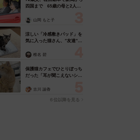
四国まで 65歳の母と2人で
3泊4日の旅 パーキングの休
憩まで分刻み… 「大学生で
山岡 もと子
も組まねえよ！」
涼しい「冷感敷きパッド」を
気に入った猫さん、”友達”を
ヨイショヨイショとご招待、
毛づくろいでおもてなし
椎名 碧
保護猫カフェでひとりぼっち
だった「耳が聞こえないシニ
ア猫」と運命の出会い→重度
のペットロスで適応障害だっ
古川 諭香
た女性の人生が一変
６位以降を見る