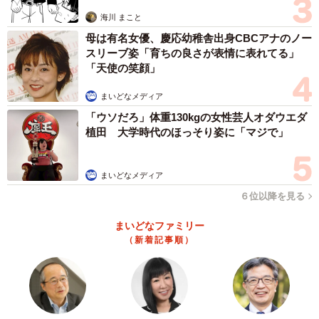
思わぬ申し出【漫画】
た。自分がおかしいとの自覚はあった。それでも、目の前
海川 まこと
の借金を返すためにはうそを重ねるしかなかった。逮捕さ
母は有名女優、慶応幼稚舎出身CBCアナのノー
れたのになぜか、「これで全部、正直に打ち明けられる」
スリーブ姿「育ちの良さが表情に表れてる」
「天使の笑顔」
と心の底から安堵（あんど）していた。
まいどなメディア
今年3月、執行猶予判決を受けた。現在は自宅で過ごし、
「ウソだろ」体重130kgの女性芸人オダウエダ
自助グループにも通い始めた。借金は全部で1400万円を超
植田 大学時代のほっそり姿に「マジで」
えていた。債務整理の準備中だが、友人や親には時間がか
かっても自分で返そうと決意している。「こんな自分を受
まいどなメディア
け入れてくれて、感謝しかない。こつこつ働いて、恩返し
６位以降を見る
をしたい」。回復への道のりは今、始まったばかりだ。
まいどなファミリー
（新着記事順）
仲間とつながり、回復へ
依存症の当事者が回復するために重要な役割を果たすの
が自助グループの存在だ。現在、京都府内には四つ、滋賀
県内に一つあり、それぞれ10～15人が通う。