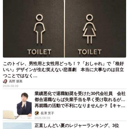
を見つけ出す。自分の話を“言いっぱなし”、他人の話を“聞
きっぱなし”で、否定も肯定もしないのが特徴だ。
「回復の秘訣（ひけつ）は、仲間とつながり続けるこ
と」と話すのは、2年前に京都で新しい自助グループと、
「ギャンブル依存症当事者の会京都」を立ち上げた中島康
晴さん（42）＝奈良県＝。「まず、自らが依存症であるこ
とを認めてほしい」とする。自身も20代後半にパチンコに
このトイレ、男性用と女性用どっち！？「おしゃれ」で「格好
いい」デザインが生む笑えない悲喜劇 本当に大事なのは目立
はまり、生活が破綻した経験を持つ。
つことではなく…
高野 朋美
「もう二度としない」「これで最後」と何度も決意をし
2026.08.09
ながらもやめられないのが特徴の一つ。中島さんは「一人
業績悪化で退職勧奨を受けた30代会社員 会社
都合退職ならば失業手当を早く受け取れるが…
では解決できないと気付いて。うそを重ねた経験も、周囲
再就職の活動で不利になりませんか？【キャリ
へ迷惑をかけた罪悪感も、みんな同じなので、安心して話
アカウンセラーが解説】
長澤 芳子
せる場所」と強調する。
2026.08.09
正直しんどい夏のレジャーランキング、3位