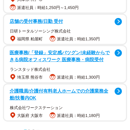
派遣社員：時給1,250円～1,450円
店舗の受付事務/日勤 受付
日研トータルソーシング株式会社
福岡県 粕屋町
派遣社員：時給1,350円
医療事務/「登録」安定感バツグン!未経験からで
きる病院オフィスワーク 医療事務・病院受付
ランスタッド株式会社
埼玉県 熊谷市
派遣社員：時給1,300円
介護職員/介護付有料老人ホームでの介護業務全
1/2
般/扶養内OK
株式会社ワークステーション
ギャンブルにはまり、闇バイトに手を染めて執行猶予中のシュンさん。
回復すると心に決めた（京都市中京区）
大阪府 大阪市
派遣社員：時給1,180円
シュンさんは1年半がたつ頃にはあらゆるブラックリスト