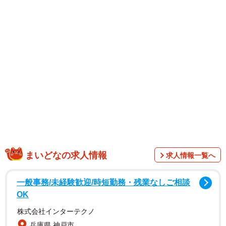
後に1人暮らしをすることになった。親の管理下から逃れる
と再び始めた。すぐに給料だけでは足りなくなり、消費者
金融から借りた金を貯金のように使った。クレジットカー
ドを何枚も作ってキャッシングを繰り返した。
「借金を返すためには勝って増やさなあかん」。ますま
すギャンブルは激しくなり、悪循環に陥っていった。
まいどなの求人情報
求人情報一覧へ
一般事務/未経験歓迎/時短勤務・残業なしご相談
OK
株式会社インターテクノ
兵庫県 神戸市