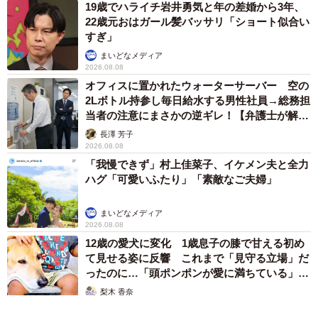
19歳でハライチ岩井勇気と年の差婚から3年、
22歳元おはガール髪バッサリ「ショート似合い
すぎ」
まいどなメディア
2026.08.08
オフィスに置かれたウォーターサーバー 空の
2Lボトル持参し毎日給水する男性社員→総務担
当者の注意にまさかの逆ギレ！【弁護士が解
説】
長澤 芳子
2026.08.08
「我慢できず」村上佳菜子、イケメン夫と全力
ハグ「可愛いふたり」「素敵なご夫婦」
まいどなメディア
2026.08.08
12歳の愛犬に変化 1歳息子の膝で甘える初め
て見せる姿に反響 これまで「見守る立場」だ
ったのに…「頭ポンポンが愛に満ちている」
「尊…」
梨木 香奈
2026.08.08