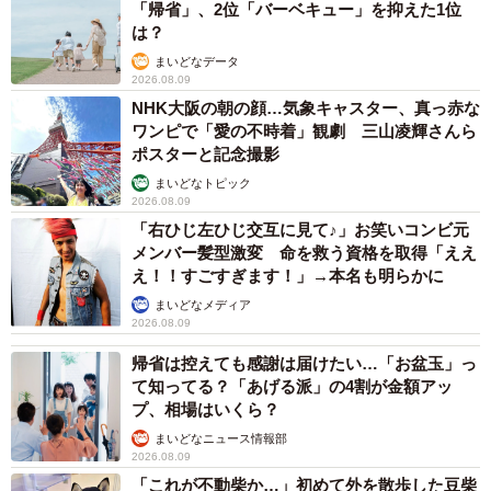
「帰省」、2位「バーベキュー」を抑えた1位
仲間につながっても再びギャンブルをする「スリップ」
は？
に陥る人も多いが「仲間に正直に打ち明けると、再びやり
まいどなデータ
直せる」と話す。
2026.08.09
NHK大阪の朝の顔…気象キャスター、真っ赤な
ワンピで「愛の不時着」観劇 三山凌輝さんら
「当事者の会」としては、全国組織と連携し、新規の電
ポスターと記念撮影
話相談を受け、必要があれば実際の生活支援も行う。「借
まいどなトピック
金や人間関係がこじれ、もうどうにもならないと思ってい
2026.08.09
る人は、一度、ミーティングに来てほしい」と呼びかけて
「右ひじ左ひじ交互に見て♪」お笑いコンビ元
メンバー髪型激変 命を救う資格を取得「ええ
いる。
え！！すごすぎます！」→本名も明らかに
まいどなメディア
2026.08.09
帰省は控えても感謝は届けたい…「お盆玉」っ
て知ってる？「あげる派」の4割が金額アッ
プ、相場はいくら？
まいどなニュース情報部
2026.08.09
「これが不動柴か…」初めて外を散歩した豆柴