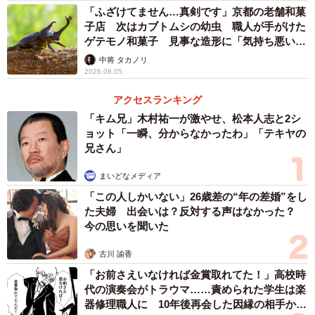
「ふざけてません…真剣です」京都の老舗和菓
を出した。
子店 次はカブトムシの幼虫 職人が手がけた
ゲテモノ和菓子 見事な造形に「気持ち悪いく
昨年9月。大切な友人への返済期限が迫っていた。「どう
らいリアル」
中将 タカノリ
にかしないと」。もう、闇バイトしか残っていなかった。
2026.08.05
「とにかくすぐに金が欲しい」。罪悪感より金。まともな
アクセスランキング
思考回路はとっくの昔に失っていた。
「キム兄」木村祐一が激やせ、松本人志と2シ
ョット「一瞬、分からなかったわ」「テキヤの
特殊詐欺で高齢者からキャッシュカードを受け取る「受
兄さん」
け子」になり、1日で4軒を回った。すべて成功したが、報
まいどなメディア
酬50万円と言われた約束は守られず、得られたのは8万円。
「この人しかいない」26歳差の“年の差婚”をし
直後にコンビニで自分の口座に入金した。犯罪の代償は、
た夫婦 出会いは？反対する声はなかった？
一瞬でボートレースに消えた。
今の思いを聞いた
古川 諭香
執行猶予判決
「お前さえいなければ金賞取れてた！」高校時
10日後、警察に逮捕された。留置場に親が差し入れてく
代の演奏会がトラウマ……責められた学生は楽
器修理職人に 10年後再会した因縁の相手から
れたのは「ギャンブル依存症」について書かれた本だっ