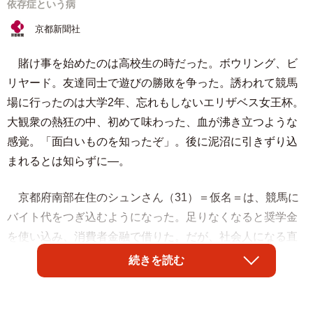
依存症という病
京都新聞社
賭け事を始めたのは高校生の時だった。ボウリング、ビ
リヤード。友達同士で遊びの勝敗を争った。誘われて競馬
場に行ったのは大学2年、忘れもしないエリザベス女王杯。
大観衆の熱狂の中、初めて味わった、血が沸き立つような
感覚。「面白いものを知ったぞ」。後に泥沼に引きずり込
まれるとは知らずに―。
京都府南部在住のシュンさん（31）＝仮名＝は、競馬に
バイト代をつぎ込むようになった。足りなくなると奨学金
を使い込み、消費者金融で借りた。だが、社会人になる直
前に親にばれて、肩代わりしてもらう一方、カードや通帳
続きを読む
を取り上げられた。
競馬をやめ、自宅から大阪市内に通勤していたが、1年半