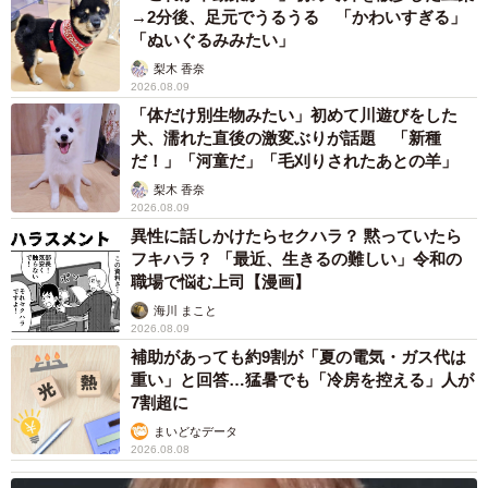
→2分後、足元でうるうる 「かわいすぎる」
「ぬいぐるみみたい」
梨木 香奈
2026.08.09
「体だけ別生物みたい」初めて川遊びをした
犬、濡れた直後の激変ぶりが話題 「新種
だ！」「河童だ」「毛刈りされたあとの羊」
梨木 香奈
2026.08.09
異性に話しかけたらセクハラ？ 黙っていたら
フキハラ？ 「最近、生きるの難しい」令和の
職場で悩む上司【漫画】
海川 まこと
2026.08.09
補助があっても約9割が「夏の電気・ガス代は
重い」と回答…猛暑でも「冷房を控える」人が
7割超に
まいどなデータ
2026.08.08