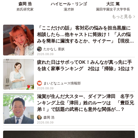
森岡 浩
ハイヒール・リンゴ
大江 篤
姓氏研究家
漫才師
園田学園女子大学学長
もっと見る
「ここだけの話」 客対応の悩みを担当黒服に
相談したら…他キャストに筒抜け！ 「人の悩
みを簡単に漏洩するとか、サイテー」【現役キ
ャストに取材】
たかなし 亜妖
2026.08.09
疲れた日はサボってOK！みんなが真っ先に手
を抜く家事ランキング 2位は「掃除」1位は？
まいどなニュース情報部
2026.08.09
2/2
滋賀が生んだ大スター、ダイアン津田 名字ラ
ンキング上位「津田」姓のルーツは 「豊臣兄
依存症の当事者と話をする中島さん（右）。お互い経験者なのでうそを
弟！」で話題の武将にも意外な関係が…？
ついた過去や罪悪感を素直に話せるという＝下京区
森岡 浩
2026.08.09
プログラムの柱は、当事者同士で語り合う「ミーティン
グ」。過去の自分を振り返り、自分の性格から過ちの本質