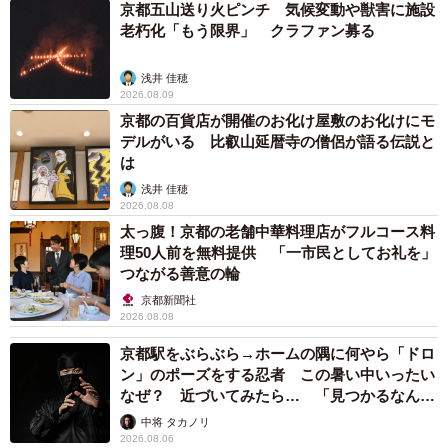
京都五山送り火ピンチ 気候変動や獣害に施設
勝つ自信があった。営業に行く電車の中。昼に入った定
老朽化「もう限界」 クラファン募る
食屋。顧客との商談中に賭けたこともあった。どん底から
はい上がるはずの金が“溶ける”のには3週間もかからなかっ
浅井 佳穂
2026.08.09
た。「思い返すだけでもへどが出そう」とシュンさんは振
京都の百貨店が開催のお化け屋敷のお化けにモ
り返る。
デルがいる 比叡山延暦寺の僧侶が語る伝説と
は
年上の知人に本当のことは言えなかった。「他の借金は
浅井 佳穂
2026.08.08
きれいにしました」とうその報告すると、知人は「じゃあ
太っ腹！京都の老舗中華料理店がフルコース料
後は俺だけやな」と励ますように笑った。その後、会社を
理50人前を無料提供 「一市民としてお礼を」
やめて知人の仕事を手伝い始めた。
つながる善意の輪
京都新聞社
闇バイトで金
2026.08.08
京都駅をぶらぶら→ホームの隅に何やら「ドロ
それでもギャンブルはやめなかった。借りられるのはも
ン」のポーズをする忍者 この暑い中いったい
う友人と親だけ。「倍にして返す」「これで最後」。手当
なぜ？ 近づいてみたら… 「見つかるなんて
たり次第に電話をかけ、調子のいいうそを重ねた。いよい
未熟」
中将 タカノリ
よ借り先が尽きると、ヤミ金や携帯電話の名義貸しにも手
2026.08.06