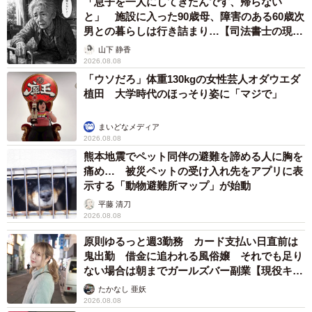
「息子を一人にしてきたんです、帰らない
と」 施設に入った90歳母、障害のある60歳次
男との暮らしは行き詰まり…【司法書士の現場
から】
山下 静香
2026.08.08
「ウソだろ」体重130kgの女性芸人オダウエダ
植田 大学時代のほっそり姿に「マジで」
まいどなメディア
2026.08.08
熊本地震でペット同伴の避難を諦める人に胸を
痛め… 被災ペットの受け入れ先をアプリに表
示する「動物避難所マップ」が始動
平藤 清刀
2026.08.08
原則ゆるっと週3勤務 カード支払い日直前は
鬼出勤 借金に追われる風俗嬢 それでも足り
ない場合は朝までガールズバー副業【現役キャ
ストに取材】
たかなし 亜妖
2026.08.08