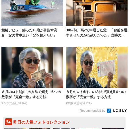
競艇デビュー飾った18歳が目指す高
30年前、高2で中退した父 「お前を退
み 父の背中追い「父を超えたい」
学させたのが心残りだった」当時の担
任に背中...
８月のロト6はこの方法で買え!!６つの
８月のロト6はこの方法で買え!!６つの
数字が『完全一致』する方法
数字が『完全一致』する方法
PR(株式会社MURA)
PR(株式会社MURA)
Recommended by
昨日の人気フォトセレクション