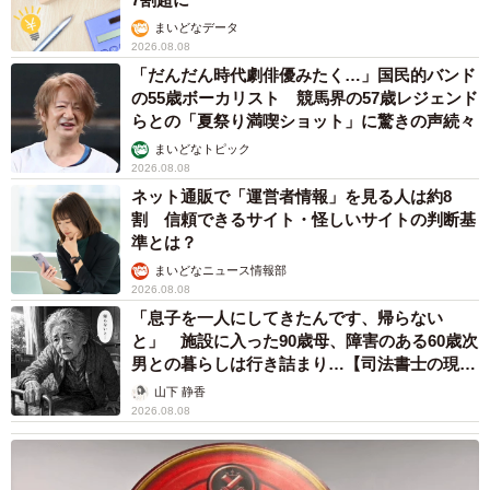
まいどなデータ
2026.08.08
「だんだん時代劇俳優みたく…」国民的バンド
の55歳ボーカリスト 競馬界の57歳レジェンド
らとの「夏祭り満喫ショット」に驚きの声続々
まいどなトピック
2026.08.08
ネット通販で「運営者情報」を見る人は約8
割 信頼できるサイト・怪しいサイトの判断基
準とは？
まいどなニュース情報部
2026.08.08
「息子を一人にしてきたんです、帰らない
と」 施設に入った90歳母、障害のある60歳次
男との暮らしは行き詰まり…【司法書士の現場
から】
山下 静香
2026.08.08