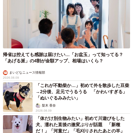
帰省は控えても感謝は届けたい…「お盆玉」って知ってる？
「あげる派」の4割が金額アップ、相場はいくら？
まいどなニュース情報部
2026.08.09
「これが不動柴か…」初めて外を散歩した豆柴
→2分後、足元でうるうる 「かわいすぎる」
「ぬいぐるみみたい」
梨木 香奈
2026.08.09
「体だけ別生物みたい」初めて川遊びをした
犬、濡れた直後の激変ぶりが話題 「新種
だ！」「河童だ」「毛刈りされたあとの羊」