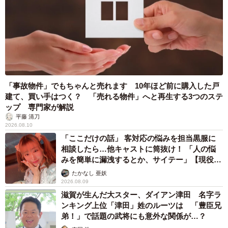
「事故物件」でもちゃんと売れます 10年ほど前に購入した戸
建て、買い手はつく？ 「売れる物件」へと再生する3つのステ
ップ 専門家が解説
平藤 清刀
2026.08.10
「ここだけの話」 客対応の悩みを担当黒服に
相談したら…他キャストに筒抜け！ 「人の悩
みを簡単に漏洩するとか、サイテー」【現役キ
ャストに取材】
たかなし 亜妖
2026.08.09
滋賀が生んだ大スター、ダイアン津田 名字ラ
ンキング上位「津田」姓のルーツは 「豊臣兄
弟！」で話題の武将にも意外な関係が…？