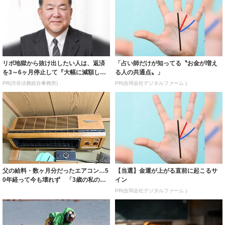
リボ地獄から抜け出したい人は、返済
「占い師だけが知ってる〝お金が増え
を3～6ヶ月停止して『大幅に減額して
る人の共通点〟」
から返済す...
PR(渋谷法務総合事務所)
PR(合同会社デジタルファーム )
父の給料・数ヶ月分だったエアコン…5
【当選】金運が上がる直前に起こるサ
0年経って今も壊れず 「3歳の私のた
イン
めに、父...
PR(合同会社デジタルファーム )