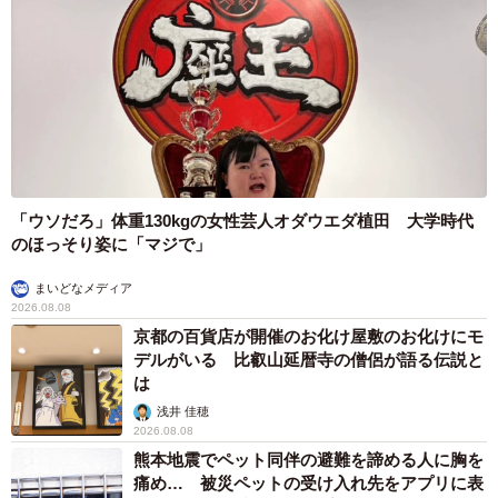
「ウソだろ」体重130kgの女性芸人オダウエダ植田 大学時代
のほっそり姿に「マジで」
まいどなメディア
2026.08.08
京都の百貨店が開催のお化け屋敷のお化けにモ
デルがいる 比叡山延暦寺の僧侶が語る伝説と
は
浅井 佳穂
2026.08.08
熊本地震でペット同伴の避難を諦める人に胸を
痛め… 被災ペットの受け入れ先をアプリに表