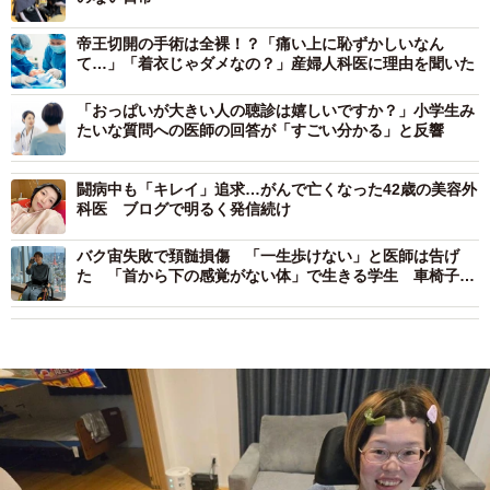
帝王切開の手術は全裸！？「痛い上に恥ずかしいなん
て…」「着衣じゃダメなの？」産婦人科医に理由を聞いた
「おっぱいが大きい人の聴診は嬉しいですか？」小学生み
たいな質問への医師の回答が「すごい分かる」と反響
闘病中も「キレイ」追求…がんで亡くなった42歳の美容外
科医 ブログで明るく発信続け
バク宙失敗で頚髄損傷 「一生歩けない」と医師は告げ
た 「首から下の感覚がない体」で生きる学生 車椅子で
通学、カテーテルで排尿