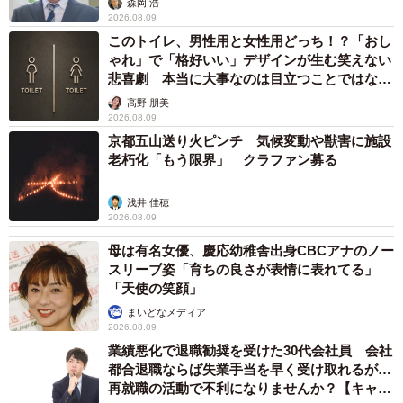
森岡 浩
2026.08.09
このトイレ、男性用と女性用どっち！？「おし
ゃれ」で「格好いい」デザインが生む笑えない
悲喜劇 本当に大事なのは目立つことではな
く…
高野 朋美
2026.08.09
京都五山送り火ピンチ 気候変動や獣害に施設
老朽化「もう限界」 クラファン募る
浅井 佳穂
2026.08.09
母は有名女優、慶応幼稚舎出身CBCアナのノー
スリーブ姿「育ちの良さが表情に表れてる」
「天使の笑顔」
まいどなメディア
2026.08.09
業績悪化で退職勧奨を受けた30代会社員 会社
都合退職ならば失業手当を早く受け取れるが…
再就職の活動で不利になりませんか？【キャリ