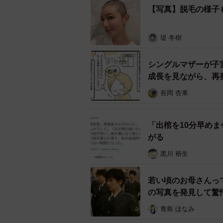
【写真】脱毛の様子
一賢さん（45）と声を上げて泣いた
堤 冬樹
シングルマザーが子
成長を見ながら、再
長岡 杏果
「出棺を10分早め
がる
黒川 裕生
若い頃のお母さんっ
の写真を発見して驚
青島 ほなみ