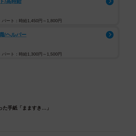
ト/高時給
パート：時給1,450円～1,800円
職/ヘルパー
パート：時給1,300円～1,500円
2/13
のトップページ。幅広い情報を自ら発信していた
ューティー皮フ科クリニック」を開業。私生活でも09年
だが20年3月、38歳の時に予期せぬ事態に直面する。
った手紙「まますき…」
子宮頸（けい）がんと分かった。それも極めてまれで進
年半で亡くなったことも知る。診療室を出て、夫の河原