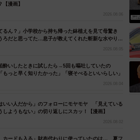
？【漫画】
入りで軽やかにつづった。
2026.08.06
にメイクをするだけで気分が上がる♡＞
てるん？」小学校から持ち帰った鉢植えを見て母驚き
うろだと思ってた…息子が教えてくれた斬新な水やりと
2026.08.05
船酔いしたときに試したら→5回も嘔吐していたの
もっと早く知りたかった」「寝そべるといいらしい」
2026.08.04
はいい人だから」のフォローにモヤモヤ 「見えている
うしようもない」の切り返しにスカッ！【漫画】
2026.08.02
、カードも入る」財布代わりに使っていたのは… 夏フ