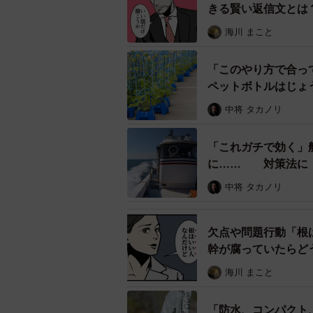
きる賢い返信文とは
り、美容や身の回りのことも絵文字
海川 まこと
＜闘病中もきれいでいたい＞＜たま
「このやり方で合っ
ペットボトルはじょ
は
中将 タカノリ
「これガチで効く」
に…… 対策法に「
中将 タカノリ
欠点や問題行動「根
幹が腐っていたらど
海川 まこと
「防水、コンパクト