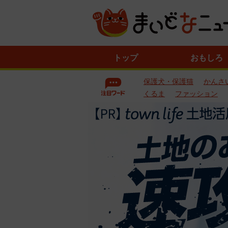
ニ
トップ
おもしろ
ュ
ー
保護犬・保護猫
かんさ
ス
一
くるま
ファッション
覧