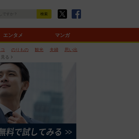
エンタメ
マンガ
ネコ
のりもの
観光
夫婦
思い出
と見る