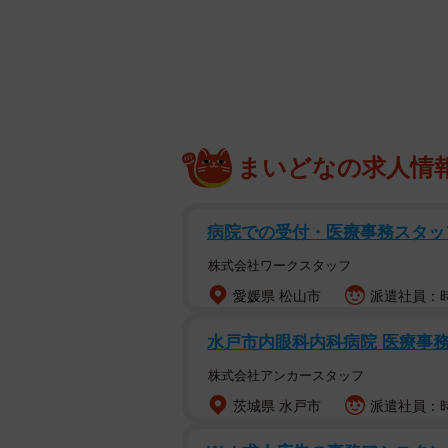
闘病中も常に前向きにブログで情報発信を続
も
まいどなの求人情
女性は同市で生まれ育った居原田麗
賀医科大を経て美容外科医になった
病院での受付・医療事務スタッ
きっかけは、中学時代に顔のほくろ
株式会社ワークスタッフ
高まった。同性の女性が自信につな
愛媛県 松山市
派遣社員：時
水戸市内眼科内科病院 医療事務の
株式会社アンカースタッフ
茨城県 水戸市
派遣社員：時