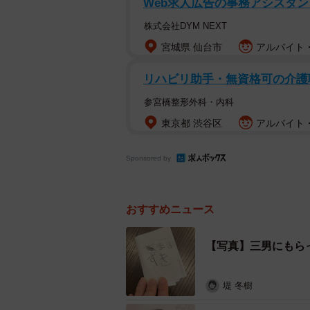
Web求人広告の事務アシスタン
株式会社DYM NEXT
宮城県 仙台市
アルバイト・
リハビリ助手・無資格可の介護
参宮橋整形外科・内科
東京都 渋谷区
アルバイト・
Sponsored by
居原田さんが続けたブログ
2011年、30歳で草津市内に「麗ビ
おすすめニュース
に結婚し、4人の子どもに恵まれた。
【写真】三男にもら
声を上げて泣いた
堤 冬樹
体調不良のため詳しく検査すると、
行の早い小細胞がん。別の患者は1