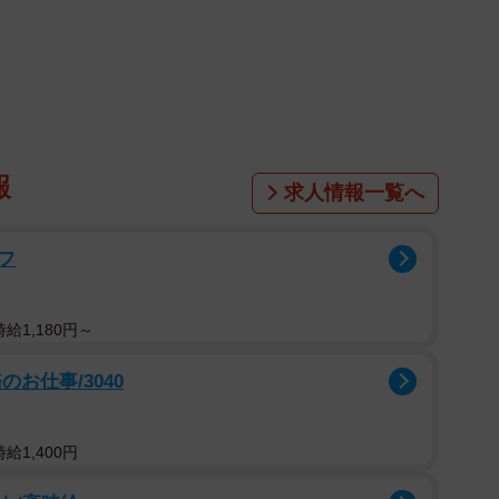
1/13
けた居原田さん。写真は居原田さんによる最後の投稿に添えられた
の（２０２３年１２月）
報
求人情報一覧へ
（いはらだれい）さん。京都市内の中高に通った後、滋
。
フ
をからかわれたこと。手術で除去すると、自己肯定感も
がるお手伝いをしたいと考え、選んだ道だった。
給1,180円～
お仕事/3040
給1,400円