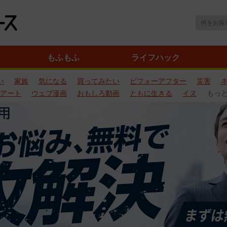
もふもふ
ライフハック
い
家族
気になる
買ってみたい
ビフォーアフター
災害
アート
ウェブ漫画
おもしろ動画
ともに生きる
イヌ
もっ