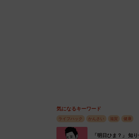
居原田さんはブログで、脱毛の様子を写真を
それでも、すぐに気持ちを切り替え
気になるキーワード
―。子宮の全摘手術を受け、抗がん
ライフハック
かんさい
滋賀
健康
居原田さんにとって、「女医R～そん
「明日ひま？」 知
フワークだった。病を得てからは手