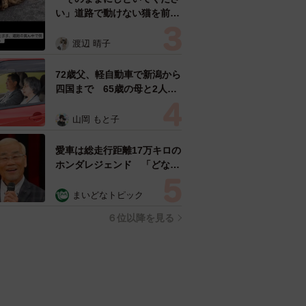
い」道路で動けない猫を前に
返された一言… 懸命に生き
ようとした4日間 「命の重
渡辺 晴子
さはみんな同じ」保護団体代
表の訴え
72歳父、軽自動車で新潟から
四国まで 65歳の母と2人で
3泊4日の旅 パーキングの休
憩まで分刻み… 「大学生で
山岡 もと子
も組まねえよ！」
愛車は総走行距離17万キロの
ホンダレジェンド 「どなた
か欲しい方が居たら」 大御
所漫才師が譲渡の意向
まいどなトピック
６位以降を見る