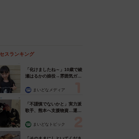
セスランキング
「化けましたね～」10歳で綾
瀬はるかの娘役→雰囲気ガラ
リの18歳に成長 「メイクで
雰囲気が」「宝塚に入れそ
まいどなメディア
う」
「不謹慎でないかと」実力派
歌手、熊本へ支援物資…運搬
トラックの車体デザインにた
めらい 「痛いほど伝わる」
まいどなトピック
「行動され立派」
「そのままにしといてくださ