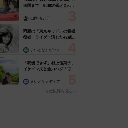
四国まで 65歳の母と2人で
3泊4日の旅 パーキングの休
憩まで分刻み… 「大学生で
山岡 もと子
も組まねえよ！」
両親は「東京キッド」の看板
役者 ライダー演じた42歳元
俳優が再婚妻との「ウエディ
ングフォト」計画を明言
まいどなトピック
「センスあるカメラマン求
む」
「我慢できず」村上佳菜子、
イケメン夫と全力ハグ「可愛
いふたり」「素敵なご夫婦」
まいどなメディア
６位以降を見る