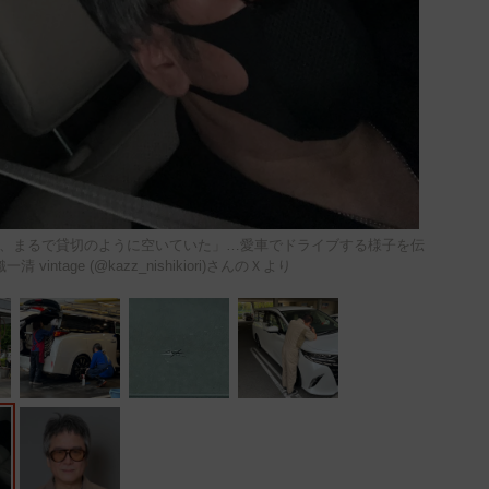
、まるで貸切のように空いていた」…愛車でドライブする様子を伝
intage (@kazz_nishikiori)さんのＸより