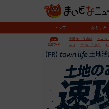
ニ
トップ
おもしろ
ュ
ー
保護犬・保護猫
かんさ
ス
一
ネコ
ともに生きる
し
覧