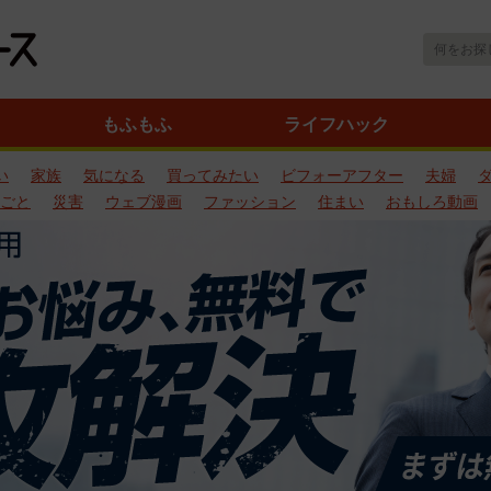
もふもふ
ライフハック
い
家族
気になる
買ってみたい
ビフォーアフター
夫婦
ごと
災害
ウェブ漫画
ファッション
住まい
おもしろ動画