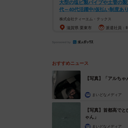
大型の塩ビ製パイプや土管の製造
代～40代活躍中/仮払い制度あ
株式会社ティーエム・テックス
滋賀県 栗東市
派遣社員：時給
Sponsored by
おすすめニュース
【写真】「アルちゃ
まいどなメディア
【写真】首都高でと
ゃん」
まいどなメディア