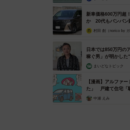
新車価格600万円
か 20代もバンバ
村田 創（norico by
日本では850万円の
稼ぐ男」が明かした
まいどなトピック
【漫画】アルファー
た」 戸建て住宅「
中瀬 えみ