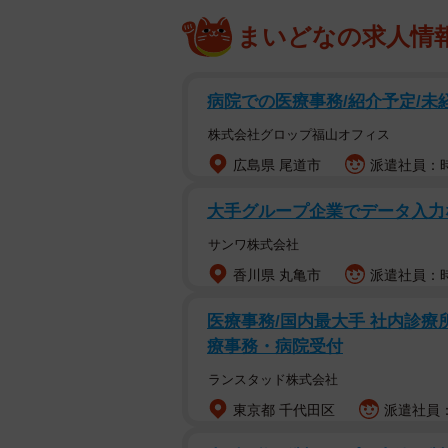
まいどなの求人情
病院での医療事務/紹介予定/未
株式会社グロップ福山オフィス
広島県 尾道市
派遣社員：時
大手グループ企業でデータ入力な
サンワ株式会社
香川県 丸亀市
派遣社員：時
医療事務/国内最大手 社内診療
療事務・病院受付
ランスタッド株式会社
東京都 千代田区
派遣社員：