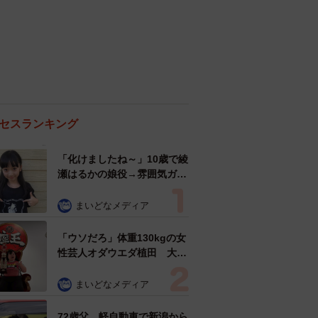
セスランキング
「化けましたね～」10歳で綾
瀬はるかの娘役→雰囲気ガラ
リの18歳に成長 「メイクで
雰囲気が」「宝塚に入れそ
まいどなメディア
う」
「ウソだろ」体重130kgの女
性芸人オダウエダ植田 大学
時代のほっそり姿に「マジ
で」
まいどなメディア
72歳父、軽自動車で新潟から