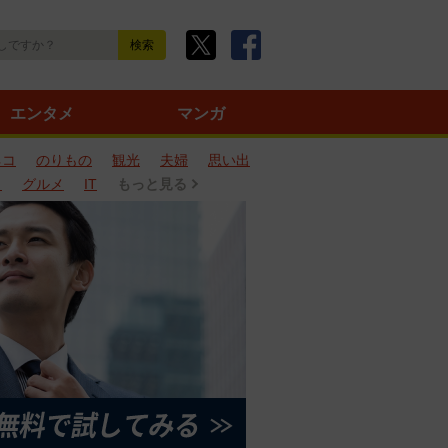
エンタメ
マンガ
ネコ
のりもの
観光
夫婦
思い出
タ
グルメ
IT
もっと見る