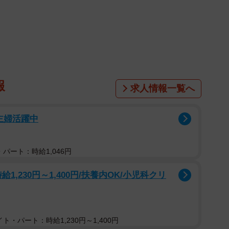
報
求人情報一覧へ
主婦活躍中
1/6
パート：時給1,046円
タグラム（@tsubasayozawa）より
給1,230円～1,400円/扶養内OK/小児科クリ
ラム（@tsubasayozawa）を更新し、トヨタ自動車
」の新車をタイで購入したことを報告しました。ちなみ
00万円とのこと。日本で購入する場合と比較すると“大
高すぎる」と驚きの声が上がっています。
ト・パート：時給1,230円～1,400円