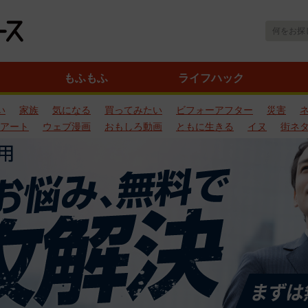
もふもふ
ライフハック
い
家族
気になる
買ってみたい
ビフォーアフター
災害
アート
ウェブ漫画
おもしろ動画
ともに生きる
イヌ
街ネ