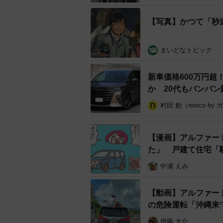
【写真】かつて「秒
まいどなトピック
新車価格600万円
か 20代もバンバ
村田 創（norico by
「秒速で1億円稼ぐ男」とし
【漫画】アルファー
かつて「ネオヒルズ族」や「秒速で
た」 戸建て住宅「
2014年に海外へ移住。最近ではS
中瀬 えみ
を集めています。
【動画】アルファー
今回、与沢さんはタイ・バンコクか
の危険運転「沖縄来
うのを新車で買ってみました」との
た」
伊藤 大介