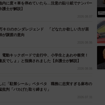
地内に度々車を停めていたら…注意の貼り紙でナンバー
弁護士が解説】
2026.08.07
7万キロのホンダレジェンド 「どなたか欲しい方が居
師が譲渡の意向
2026.08.06
 電動キックボードで走行中、小学生とあわや衝突！
違反でしょ」と指摘されました【弁護士が解説】
2026.08.06
しに「駐禁シール」ペタペタ 職務に忠実すぎる麻布の
猛批判「バカげた取り締まり」
2026.07.31