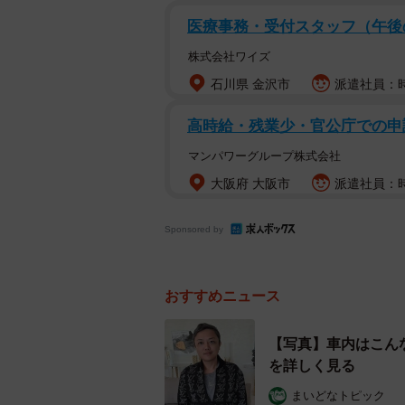
医療事務・受付スタッフ（午
株式会社ワイズ
石川県 金沢市
派遣社員：時
高時給・残業少・官公庁での申
マンパワーグループ株式会社
大阪府 大阪市
派遣社員：時
Sponsored by
おすすめニュース
与沢翼さん／Xのア
【写真】車内はこん
を詳しく見る
まいどなトピック