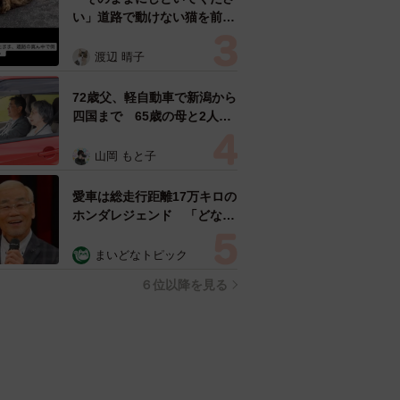
い」道路で動けない猫を前に
返された一言… 懸命に生き
ようとした4日間 「命の重
渡辺 晴子
さはみんな同じ」保護団体代
表の訴え
72歳父、軽自動車で新潟から
四国まで 65歳の母と2人で
3泊4日の旅 パーキングの休
憩まで分刻み… 「大学生で
山岡 もと子
も組まねえよ！」
愛車は総走行距離17万キロの
ホンダレジェンド 「どなた
か欲しい方が居たら」 大御
所漫才師が譲渡の意向
まいどなトピック
６位以降を見る