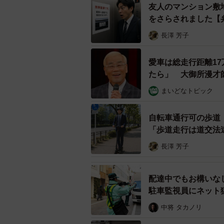
友人のマンション敷
をさらされました【
長澤 芳子
愛車は総走行距離1
たら」 大御所漫才
まいどなトピック
自転車通行可の歩道
「歩道走行は道交法
長澤 芳子
配達中でもお構いな
駐車監視員にネット
中将 タカノリ