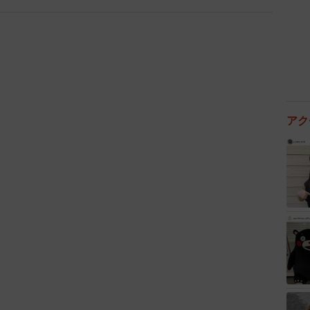
プしました。
アク