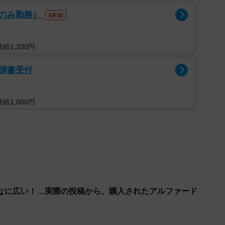
後のみ勤務）
NEW
給1,200円
請書受付
給1,600円
2/6
カウント（@tsubasa_yozawa）より
なに広い！…実際の投稿から、購入されたアルファード