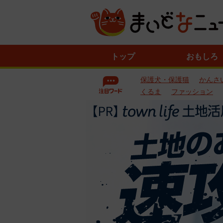
ニ
トップ
おもしろ
ュ
ー
保護犬・保護猫
かんさ
ス
一
くるま
ファッション
覧