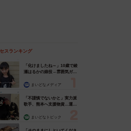
セスランキング
「化けましたね～」10歳で綾
瀬はるかの娘役→雰囲気ガラ
リの18歳に成長 「メイクで
雰囲気が」「宝塚に入れそ
まいどなメディア
う」
「不謹慎でないかと」実力派
歌手、熊本へ支援物資…運搬
トラックの車体デザインにた
めらい 「痛いほど伝わる」
まいどなトピック
「行動され立派」
「そのままにしといてくださ