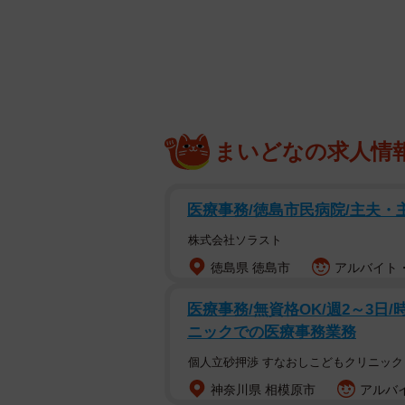
まいどなの求人情
医療事務/徳島市民病院/主夫・
株式会社ソラスト
徳島県 徳島市
アルバイト・
与沢翼さんのインス
医療事務/無資格OK/週2～3日/時
実業家の与沢翼さん（41）がインスタグ
ニックでの医療事務業務
の人気高級ミニバン「アルファード
に、お値段は日本円に換算して約23
個人立砂押渉 すなおしこどもクリニック
きな価格差”があり、「ヤバい」「
神奈川県 相模原市
アルバイ