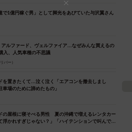
速で1億円稼ぐ男」として脚光をあびていた与沢翼さん
超！アルファード、ヴェルファイア…なぜみんな買えるの
ン購入、人気車種の不思議
3/6
 ガリバー）
て脚光をあびていた与沢翼さん（2013年9月撮影）
ドを置きたくて…泣く泣く「エアコンを撤去しまし
1億円稼ぐ男」として脚光を浴びていた与沢さんは、
駐車場のために諦めたもの」
NSで発信しているドバイでの優雅な生活ぶりなどが注目
ドの屋根に寝そべる男性 夏の沖縄で増えるレンタカー
ら投稿。「アルファードのエグゼクティブラウンジとい
て浮かれすぎじゃない？」「ハイテンションで叫んで
コメントとともに、複数のアングルから撮影した、ゴー