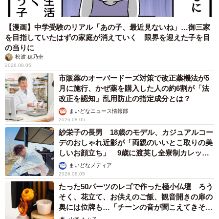
【漫画】中学受験のリアル「あの子、最近見ないね」…御三家
を目指していたはずの家庭が消えていく 限界を迎えた子を目
の当りに
松波 穂乃圭
2026.08.05
市販薬のオーバードーズ対策で改正薬機法が5
月に施行、かぜ薬を購入した人の約6割が「法
改正を認知」乱用防止の指定成分とは？
まいどなニュース情報部
2026.08.05
紗栄子の長男 18歳のモデル、カジュアルコー
デのおしゃれ近影が「両親のいいとこ取りの美
しいお顔立ち」 9歳に渡英し全寮制カレッジ
で学ぶ
まいどなメディア
2026.08.05
たった50パーツのレゴで作った極小仏壇 ろう
そく、花立て、お供えのご飯、観音開きの扉の
奥には位牌も…「チーンの音が聞こえてきそ
う」