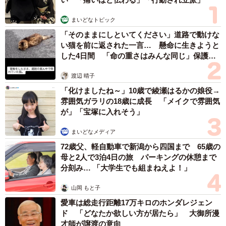
まいどなトピック
「そのままにしといてください」道路で動けな
い猫を前に返された一言… 懸命に生きようと
した4日間 「命の重さはみんな同じ」保護団
体代表の訴え
渡辺 晴子
「化けましたね～」10歳で綾瀬はるかの娘役→
雰囲気ガラリの18歳に成長 「メイクで雰囲気
が」「宝塚に入れそう」
まいどなメディア
72歳父、軽自動車で新潟から四国まで 65歳の
母と2人で3泊4日の旅 パーキングの休憩まで
分刻み… 「大学生でも組まねえよ！」
山岡 もと子
愛車は総走行距離17万キロのホンダレジェン
ド 「どなたか欲しい方が居たら」 大御所漫
才師が譲渡の意向