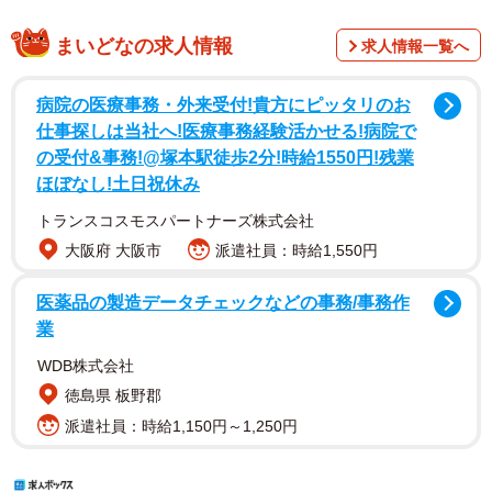
まいどなの求人情報
求人情報一覧へ
病院の医療事務・外来受付!貴方にピッタリのお
仕事探しは当社へ!医療事務経験活かせる!病院で
の受付&事務!@塚本駅徒歩2分!時給1550円!残業
ほぼなし!土日祝休み
トランスコスモスパートナーズ株式会社
大阪府 大阪市
派遣社員：時給1,550円
医薬品の製造データチェックなどの事務/事務作
業
WDB株式会社
徳島県 板野郡
派遣社員：時給1,150円～1,250円