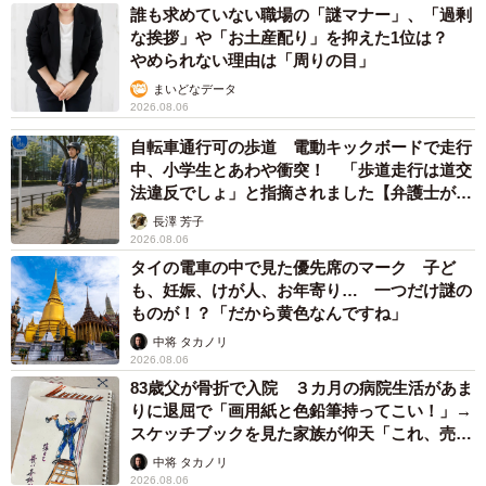
誰も求めていない職場の「謎マナー」、「過剰
な挨拶」や「お土産配り」を抑えた1位は？
やめられない理由は「周りの目」
まいどなデータ
2026.08.06
自転車通行可の歩道 電動キックボードで走行
中、小学生とあわや衝突！ 「歩道走行は道交
法違反でしょ」と指摘されました【弁護士が解
説】
長澤 芳子
2026.08.06
タイの電車の中で見た優先席のマーク 子ど
も、妊娠、けが人、お年寄り… 一つだけ謎の
ものが！？「だから黄色なんですね」
中将 タカノリ
2026.08.06
83歳父が骨折で入院 ３カ月の病院生活があま
りに退屈で「画用紙と色鉛筆持ってこい！」→
スケッチブックを見た家族が仰天「これ、売れ
ますよ…」
中将 タカノリ
2026.08.06