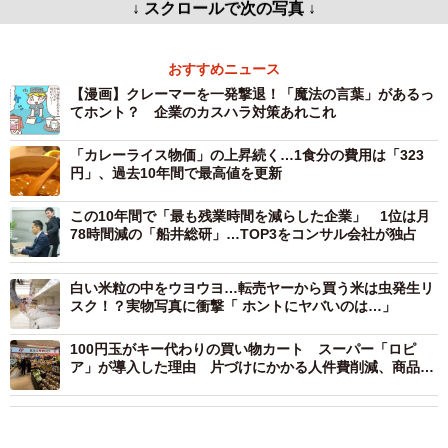
↓ スクロールで次の写真 ↓
おすすめニュース
【漫画】クレーマーを一発撃退！「魔法の言葉」があるっ
てホント？ 企業のカスハラ対策あれこれ
「カレーライス物価」の上昇続く…1食分の費用は「323
円」、過去10年間で最高値を更新
この10年間で「最も残業時間を減らした企業」 1位は月
78時間減の「船井総研」…TOP3をコンサル会社が独占
白い米粒の中をウヨウヨ…転売ヤーから買う米は虫発生リ
スク！？実物写真に衝撃「 ホントにヤバいのは…」
100円玉がキー代わりの買い物カート スーパー「ロピ
ア」が導入した理由 片づけにかかる人件費削減、商品に
還元