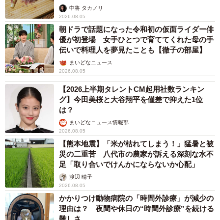
中将 タカノリ
2026.08.05
朝ドラで話題になった令和初の仮面ライダー俳
優が初登場 女手ひとつで育ててくれた母の手
伝いで料理人を夢見たことも【徹子の部屋】
まいどなニュース
2026.08.05
【2026上半期タレントCM起用社数ランキン
グ】今田美桜と大谷翔平を僅差で抑えた1位
は？
まいどなニュース情報部
2026.08.05
【熊本地震】「米が枯れてしまう！」猛暑と被
災の二重苦 八代市の農家が訴える深刻な水不
足「取り合いでけんかにならないか心配」
渡辺 晴子
2026.08.05
かかりつけ動物病院の「時間外診療」が減少の
理由は？ 夜間や休日の“時間外診療”を続ける
難しさ