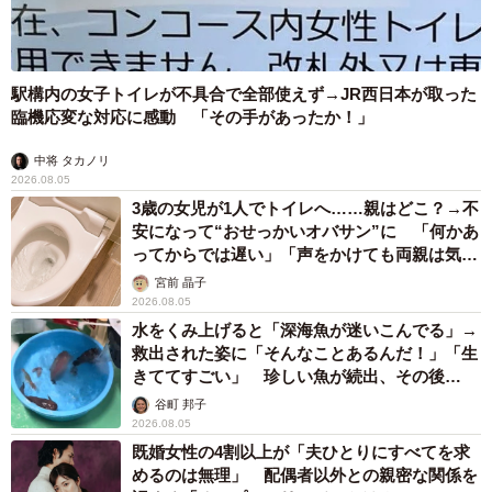
駅構内の女子トイレが不具合で全部使えず→JR西日本が取った
臨機応変な対応に感動 「その手があったか！」
中将 タカノリ
2026.08.05
3歳の女児が1人でトイレへ……親はどこ？→不
安になって“おせっかいオバサン”に 「何かあ
ってからでは遅い」「声をかけても両親は気づ
かぬまま」
宮前 晶子
2026.08.05
水をくみ上げると「深海魚が迷いこんでる」→
救出された姿に「そんなことあるんだ！」「生
きててすごい」 珍しい魚が続出、その後
は……
谷町 邦子
2026.08.05
既婚女性の4割以上が「夫ひとりにすべてを求
めるのは無理」 配偶者以外との親密な関係を