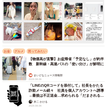
お金
グルメ
買ってみたい
【物価高が直撃】お盆帰省「予定なし」が約半
数 新幹線・高速バスの「使い分け」が鮮明に
まいどなニュース情報部
2026.08.06
「LINEのQRコードを添付して」社長をかたる
詐欺メール続々 社員を個人アカウントへ誘導
→最後は不正送金…求められる「だまされる前
提」の対策
井二 かける
2026.08.06