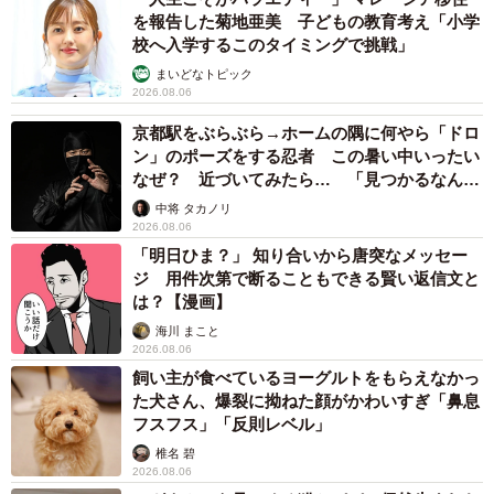
を報告した菊地亜美 子どもの教育考え「小学
校へ入学するこのタイミングで挑戦」
まいどなトピック
2026.08.06
京都駅をぶらぶら→ホームの隅に何やら「ドロ
ン」のポーズをする忍者 この暑い中いったい
なぜ？ 近づいてみたら… 「見つかるなんて
未熟」
中将 タカノリ
2026.08.06
「明日ひま？」 知り合いから唐突なメッセー
ジ 用件次第で断ることもできる賢い返信文と
は？【漫画】
海川 まこと
2026.08.06
飼い主が食べているヨーグルトをもらえなかっ
た犬さん、爆裂に拗ねた顔がかわいすぎ「鼻息
フスフス」「反則レベル」
椎名 碧
2026.08.06