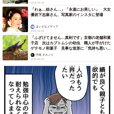
2026.08.06
「わぁ…姐さん…」「永遠にお美しい」 大女
優岩下志麻さん、写真家のインスタに登場
まいどなメディア
2026.08.05
「ふざけてません…真剣です」京都の老舗和菓
子店 次はカブトムシの幼虫 職人が手がけた
ゲテモノ和菓子 見事な造形に「気持ち悪いく
らいリアル」
中将 タカノリ
2026.08.05