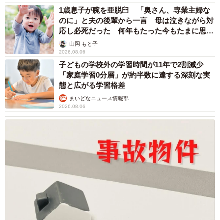
1歳息子が腕を亜脱臼 「奥さん、専業主婦な
のに」と夫の後輩から一言 母は泣きながら対
応し必死だった 何年もたった今もたまに思い
出し…
山岡 もと子
2026.08.06
子どもの学校外の学習時間が11年で2割減少
「家庭学習0分層」が約半数に達する深刻な実
態と広がる学習格差
まいどなニュース情報部
2026.08.06