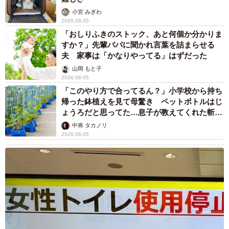
小宮 みぎわ
2026.08.05
「おしりふきのストック、あと何個か分かりま
すか？」先輩パパに聞かれ言葉を詰まらせる
夫 家事は「かなりやってる」はずだった
山岡 もと子
2026.08.05
「このやり方で合ってるん？」小学校から持ち
帰った鉢植えを見て母驚き ペットボトルはじ
ょうろだと思ってた…息子が教えてくれた斬新
な水やりとは
中将 タカノリ
2026.08.05