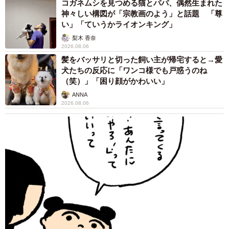
コガネムシを見つめる猫とパパ、偶然生まれた
神々しい構図が「宗教画のよう」と話題 「尊
い」「ていうかライオンキング」
梨木 香奈
2026.08.06
髪をバッサリと切った飼い主が帰宅すると→愛
犬たちの反応に「ワンコ様でも戸惑うのね
（笑）」「困り顔がかわいい」
ANNA
2026.08.06