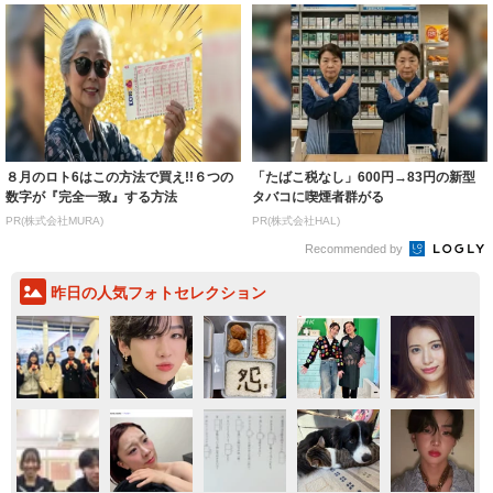
８月のロト6はこの方法で買え!!６つの
「たばこ税なし」600円→83円の新型
数字が『完全一致』する方法
タバコに喫煙者群がる
PR(株式会社MURA)
PR(株式会社HAL)
Recommended by
昨日の人気フォトセレクション