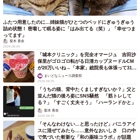
ふたつ用意したのに…姉妹猫がひとつのベッドにぎゅうぎゅう
詰め状態！ 密着して眠る姿に「はみ出てる（笑）」「幸せつま
ってます」
梨木 香奈
2026.08.05
「城本クリニック」を完全オマージュ 吉田沙
保里がゴロゴロ転がる日清カップヌードルCM
が20万いいね→「本家」総院長も体張って31万
いいね
まいどなニュース調査部
2026.08.05
「うちの猫、背中たくましすぎないか？」父と
並んだ猫の後ろ姿にSNS騒然 「筋トレして
る？」「すごく丈夫そう」「ハーランドかと」
梨木 香奈
2026.08.05
「そんなわけない…と思ったけど」バニラアイ
スに混ぜてみたら……意外なおいしさ 口の中
で気づいた斬新な「和の薬味コラボ」が話題