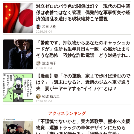
対立ゼロのバラ色の関係は幻？ 現代の日中関
係は改善ではなく管理 偶発的な軍事衝突や経
済的混乱を避ける現状維持こそ重視
和田 大樹
2026.08.04
「警察です。押収物からあなたのキャッシュカ
ードが」住所も生年月日も一致 心臓が止まり
そうな恐怖 巧妙な詐欺電話 どう対処すれ
ば…
渡辺 晴子
2026.08.04
【漫画】妻「その運動、家まで歩けば済むので
は？」→週末になると、近所のジムへ車で通う
夫 妻がモヤモヤする“イイワケ”とは？
松波 穂乃圭
2026.08.04
アクセスランキング
「不謹慎でないかと」実力派歌手、熊本へ支援
物資…運搬トラックの車体デザインにためら
い 「痛いほど伝わる」「行動され立派」