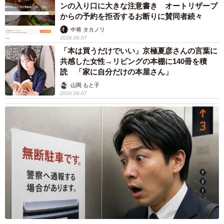
ンの入り口に大きな注意書き オートリザーブ
からの予約を拒否するお断りに賛同者続々
中将 タカノリ
2026.08.07
「本は買うだけでいい」京極夏彦さんの言葉に
共感した女性→リビングの本棚に140冊を積
読 「家に自分だけの本屋さん」
山岡 もと子
2026.08.07