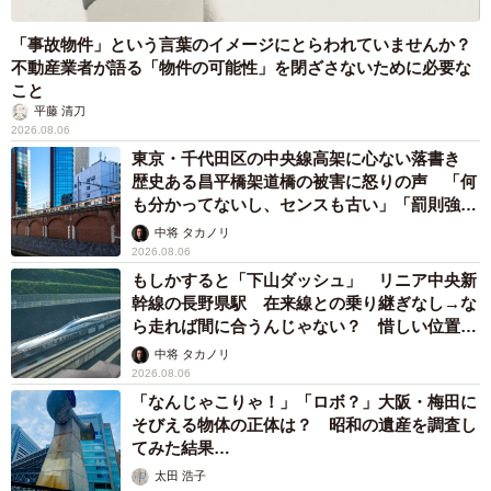
「事故物件」という言葉のイメージにとらわれていませんか？
不動産業者が語る「物件の可能性」を閉ざさないために必要な
こと
平藤 清刀
2026.08.06
東京・千代田区の中央線高架に心ない落書き
歴史ある昌平橋架道橋の被害に怒りの声 「何
も分かってないし、センスも古い」「罰則強化
して」
中将 タカノリ
2026.08.06
もしかすると「下山ダッシュ」 リニア中央新
幹線の長野県駅 在来線との乗り継ぎなし→な
ら走れば間に合うんじゃない？ 惜しい位置関
係が反響
中将 タカノリ
2026.08.06
「なんじゃこりゃ！」「ロボ？」大阪・梅田に
そびえる物体の正体は？ 昭和の遺産を調査し
てみた結果…
太田 浩子