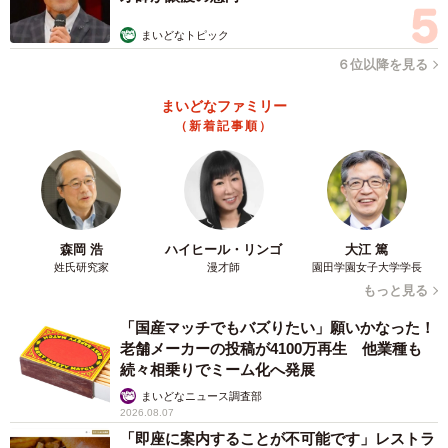
まいどなトピック
６位以降を見る
まいどなファミリー
（新着記事順）
森岡 浩
ハイヒール・リンゴ
大江 篤
姓氏研究家
漫才師
園田学園女子大学学長
もっと見る
「国産マッチでもバズりたい」願いかなった！
老舗メーカーの投稿が4100万再生 他業種も
続々相乗りでミーム化へ発展
まいどなニュース調査部
2026.08.07
「即座に案内することが不可能です」レストラ