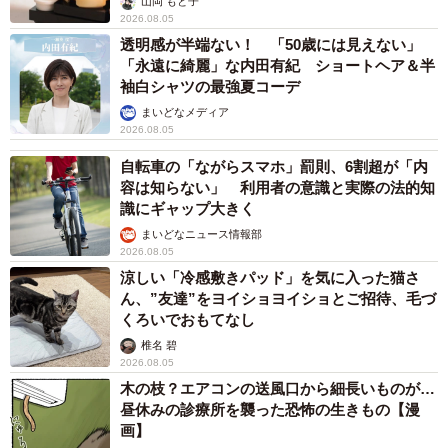
山岡 もと子
2026.08.05
透明感が半端ない！ 「50歳には見えない」
「永遠に綺麗」な内田有紀 ショートヘア＆半
袖白シャツの最強夏コーデ
まいどなメディア
2026.08.05
自転車の「ながらスマホ」罰則、6割超が「内
容は知らない」 利用者の意識と実際の法的知
識にギャップ大きく
まいどなニュース情報部
2026.08.05
涼しい「冷感敷きパッド」を気に入った猫さ
ん、”友達”をヨイショヨイショとご招待、毛づ
くろいでおもてなし
椎名 碧
2026.08.05
木の枝？エアコンの送風口から細長いものが…
昼休みの診療所を襲った恐怖の生きもの【漫
画】