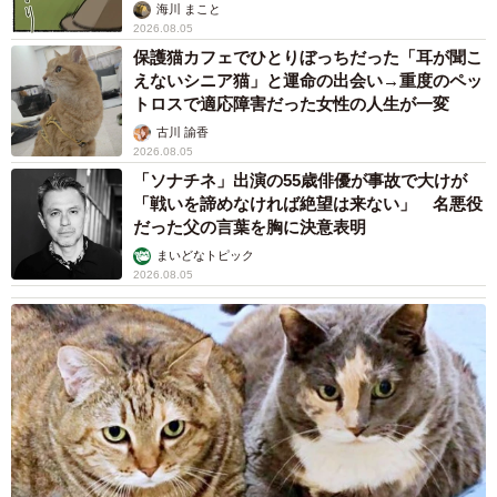
海川 まこと
2026.08.05
保護猫カフェでひとりぼっちだった「耳が聞こ
えないシニア猫」と運命の出会い→重度のペッ
トロスで適応障害だった女性の人生が一変
古川 諭香
2026.08.05
「ソナチネ」出演の55歳俳優が事故で大けが
「戦いを諦めなければ絶望は来ない」 名悪役
だった父の言葉を胸に決意表明
まいどなトピック
2026.08.05