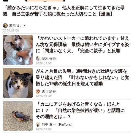
「誰かみたいにならなきゃ」 他人を正解にして生きてきた母
親 自己主張が苦手な娘に教わった大切なこと【漫画】
海川 まこと
2026.08.06
「かわいいストーカーに追われています」甘え
ん坊な元保護猫 最後は飼い主にダイブする姿
に「間違いなく犬」「完全に親子」と反響
梨木 香奈
2026.08.06
がんと片目の失明、3時間おきの壮絶な介護を
乗り越えた猫 「叶わないかもしれない」と覚
悟した19歳の誕生日を迎えて感動
古川 諭香
2026.08.06
「カニにアジをあげると青くなる」ほんと
に！？ 「自然の染色技術が凄い」と話題に
その理由とは…？
竹中 友一（RinToris）
2026.08.06