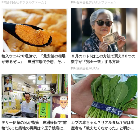
PR(合同会社デジタルファーム )
PR(合同会社デジタルファーム )
輸入ウニ42％増加で、「最安値の相場
８月のロト6はこの方法で買え!!６つの
が来るぞ…」 豊洲市場で予想、その
数字が『完全一致』する方法
背景は？「...
PR(株式会社MURA)
テリー伊藤の兄が指摘 豊洲移転で“前
カブの赤ちゃん？リアル食玩？実は生
輪”失った築地の再興は？玉子焼店は豊
産者も「教えたくなかった」と明か
洲に新店
す、東京の知ら...