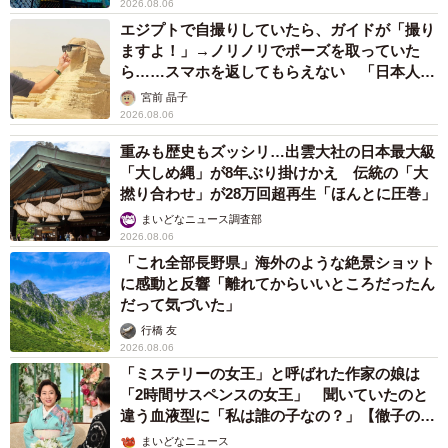
2026.08.06
エジプトで自撮りしていたら、ガイドが「撮り
ますよ！」→ノリノリでポーズを取っていた
ら……スマホを返してもらえない 「日本人は
カモ代表かも」「私は6時間で3万円払った」
宮前 晶子
2026.08.06
重みも歴史もズッシリ…出雲大社の日本最大級
「大しめ縄」が8年ぶり掛けかえ 伝統の「大
撚り合わせ」が28万回超再生「ほんとに圧巻」
まいどなニュース調査部
2026.08.06
「これ全部長野県」海外のような絶景ショット
に感動と反響「離れてからいいところだったん
だって気づいた」
行橋 友
2026.08.06
「ミステリーの女王」と呼ばれた作家の娘は
「2時間サスペンスの女王」 聞いていたのと
違う血液型に「私は誰の子なの？」【徹子の部
屋】
まいどなニュース