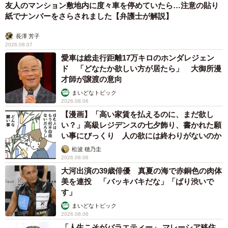
友人のマンション敷地内に度々車を停めていたら…注意の貼り
紙でナンバーをさらされました【弁護士が解説】
長澤 芳子
2026.08.07
愛車は総走行距離17万キロのホンダレジェン
ド 「どなたか欲しい方が居たら」 大御所漫
才師が譲渡の意向
まいどなトピック
2026.08.06
【漫画】「高い家賃を払えるのに、まだ欲し
い？」高級レジデンスの七夕飾り、書かれた願
い事にびっくり 人の欲には終わりがないのか
松波 穂乃圭
2026.08.06
大河出演の39歳俳優 真夏の海で赤銅色の肉体
美を連投 「バッキバキだな」「ばり渋いで
す」
まいどなトピック
2026.08.06
「人生こそがバラエティー」 マレーシア移住