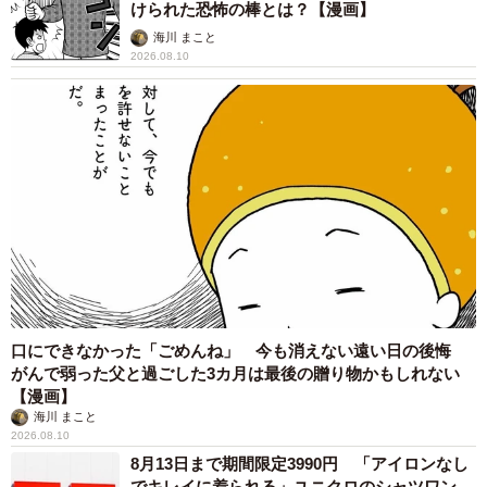
けられた恐怖の棒とは？【漫画】
海川 まこと
2026.08.10
口にできなかった「ごめんね」 今も消えない遠い日の後悔
がんで弱った父と過ごした3カ月は最後の贈り物かもしれない
【漫画】
海川 まこと
2026.08.10
8月13日まで期間限定3990円 「アイロンなし
でキレイに着られる」ユニクロのシャツワン