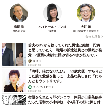
森岡 浩
ハイヒール・リンゴ
大江 篤
姓氏研究家
漫才師
園田学園女子大学学長
もっと見る
前夫のDVから救ってくれた男性と結婚 円満
と思っていたら…職場の派遣社員との浮気が発
覚 2度目の離婚に踏み切るべきか悩んでいま
す【夫婦関係修復カウンセラーが解説】
長澤 芳子
2026.08.10
「嗚呼、猫になりたひ」 51歳女優 すらりと
した腕で愛猫を抱っこ 上品な美しさに「にゃ
んともウットリです」
まいどなトピック
2026.08.10
宿題を忘れたら即ゲンコツ 体罰が日常茶飯事
だった昭和の小中学校 小4男子の頬に押し付