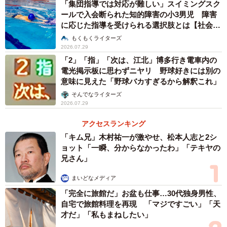
「集団指導では対応が難しい」スイミングスク
ールで入会断られた知的障害の小3男児 障害
に応じた指導を受けられる選択肢とは【社会福
祉士が解説】
もくもくライターズ
2026.07.29
「2」「指」「次は、江北」博多行き電車内の
電光掲示板に思わずニヤリ 野球好きには別の
意味に見えた「野球バカすぎるから解釈これ」
そんでなライターズ
2026.07.29
アクセスランキング
「キム兄」木村祐一が激やせ、松本人志と2シ
ョット「一瞬、分からなかったわ」「テキヤの
兄さん」
まいどなメディア
「完全に旅館だ」お盆も仕事…30代独身男性、
自宅で旅館料理を再現 「マジですごい」「天
才だ」「私もまねしたい」