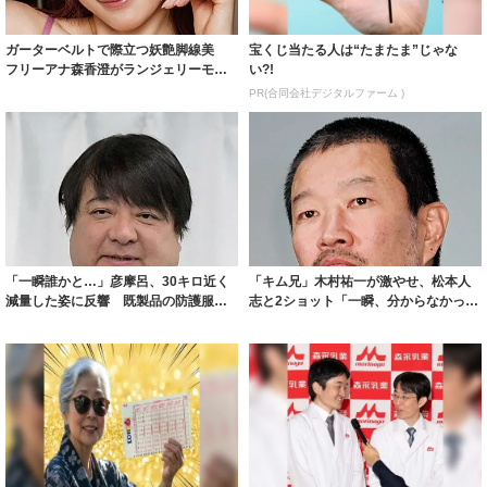
ガーターベルトで際立つ妖艶脚線美
宝くじ当たる人は“たまたま”じゃな
フリーアナ森香澄がランジェリーモデ
い?!
ルに ｢PE...
PR(合同会社デジタルファーム )
「一瞬誰かと…」彦摩呂、30キロ近く
「キム兄」木村祐一が激やせ、松本人
減量した姿に反響 既製品の防護服が
志と2ショット「一瞬、分からなかった
着られると...
わ」「テキ...