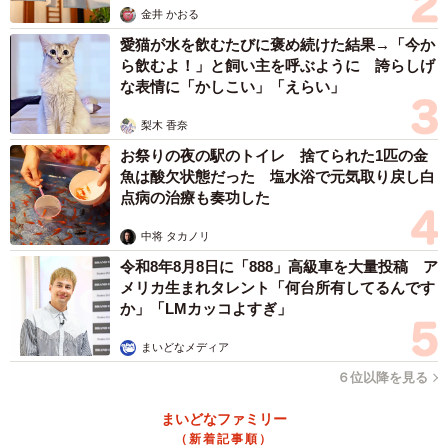
金井 かおる
愛猫が水を飲むたびに褒め続けた結果→「今か
ら飲むよ！」と飼い主を呼ぶように 誇らしげ
な表情に「かしこい」「えらい」
梨木 香奈
お祭りの夜の駅のトイレ 捨てられた1匹の金
魚は酸欠状態だった 塩水浴で元気取り戻し白
点病の治療も奏功した
中将 タカノリ
令和8年8月8日に「888」高級車を大量投稿 ア
メリカ生まれタレント「何台所有してるんです
か」「LMカッコよすぎ」
まいどなメディア
６位以降を見る
まいどなファミリー
（新着記事順）