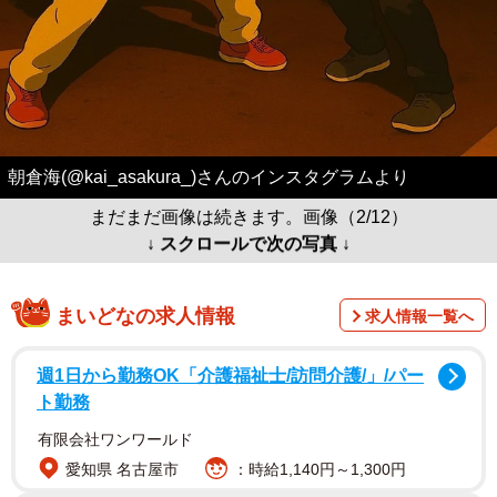
朝倉海(@kai_asakura_)さんのインスタグラムより
まだまだ画像は続きます。画像（2/12）
↓ スクロールで次の写真 ↓
まいどなの求人情報
求人情報一覧へ
週1日から勤務OK「介護福祉士/訪問介護/」/パー
ト勤務
有限会社ワンワールド
愛知県 名古屋市
：時給1,140円～1,300円