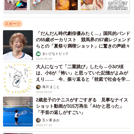
スポーツ
「だんだん時代劇俳優みたく…」国民的バンド
の55歳ボーカリスト 競馬界の57歳レジェンド
らとの「夏祭り満喫ショット」に驚きの声続々
まいどなトピック
2026.08.08
大人になって「二重跳び」したら→小3の頃
は、小6が「怖い」と思っていた記憶がよみが
えり…… 今、振り返ると「校庭で社会を学ん
でいった」【漫画】
海川 まこと
2026.08.04
2歳息子のテニスがすごすぎる 見事なナイス
ショット動画が315万再生「AIかと思った」
「手首の返しがすごい」
五ヶ瀬 あお
2026.07.30