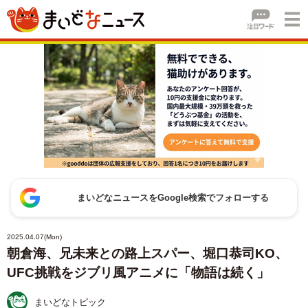
まいどなニュースをGoogle検索でフォローする
2025.04.07(Mon)
朝倉海、兄未来との路上スパー、堀口恭司KO、
UFC挑戦をジブリ風アニメに「物語は続く」
まいどなトピック