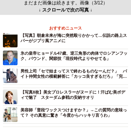
まだまだ画像は続きます。画像（3/12）
↓ スクロールで次の写真 ↓
おすすめニュース
【写真】朝倉未来が海に突然殴りかかって…伝説の路上ス
パーがジブリ風アニメに
氷の皇帝ヒョードル47歳、逆三角形の肉体でロシアンフッ
ク、パウンド、関節技「現役時代よりやせてる」
男性上司「セで始まってスで終わるものなーんだ？」 バ
イト仲間女性の模範解答に「カッコ良すぎるだろ」「完璧
な返し！」
【写真8枚】美女プロレスラーがヌードに！汗ばむ美ボデ
ィで魅了 スターダム参戦の安納サオリ
美容師「普段ワックスつけますか？」→この質問の意味っ
て？ その真意に驚き「今度からハッキリ言うわ」