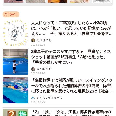
スポーツ
大人になって「二重跳び」したら→小3の頃
は、小6が「怖い」と思っていた記憶がよみが
えり…… 今、振り返ると「校庭で社会を学ん
でいった」【漫画】
海川 まこと
2026.08.04
2歳息子のテニスがすごすぎる 見事なナイス
ショット動画が315万再生「AIかと思った」
「手首の返しがすごい」
五ヶ瀬 あお
2026.07.30
「集団指導では対応が難しい」スイミングスク
ールで入会断られた知的障害の小3男児 障害
に応じた指導を受けられる選択肢とは【社会福
祉士が解説】
もくもくライターズ
2026.07.29
「2」「指」「次は、江北」博多行き電車内の