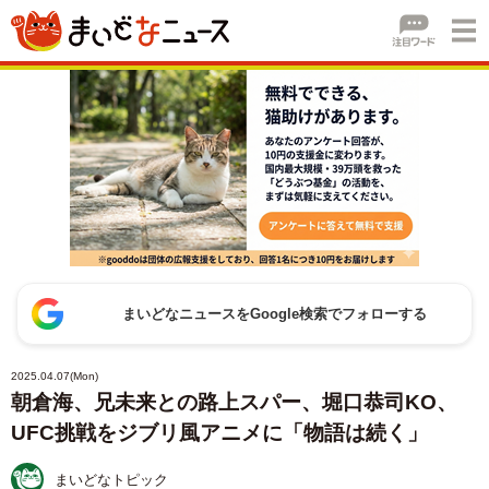
まいどなニュースをGoogle検索でフォローする
2025.04.07(Mon)
朝倉海、兄未来との路上スパー、堀口恭司KO、
UFC挑戦をジブリ風アニメに「物語は続く」
まいどなトピック