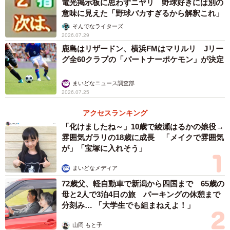
電光掲示板に思わずニヤリ 野球好きには別の
意味に見えた「野球バカすぎるから解釈これ」
そんでなライターズ
2026.07.29
鹿島はリザードン、横浜FMはマリルリ Jリー
グ全60クラブの「パートナーポケモン」が決定
まいどなニュース調査部
2026.07.25
アクセスランキング
「化けましたね～」10歳で綾瀬はるかの娘役→
雰囲気ガラリの18歳に成長 「メイクで雰囲気
が」「宝塚に入れそう」
まいどなメディア
72歳父、軽自動車で新潟から四国まで 65歳の
母と2人で3泊4日の旅 パーキングの休憩まで
分刻み… 「大学生でも組まねえよ！」
山岡 もと子