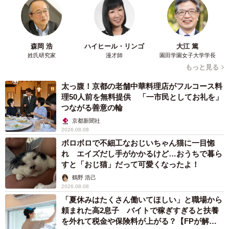
森岡 浩
ハイヒール・リンゴ
大江 篤
姓氏研究家
漫才師
園田学園女子大学学長
もっと見る
太っ腹！京都の老舗中華料理店がフルコース料
理50人前を無料提供 「一市民としてお礼を」
つながる善意の輪
京都新聞社
2026.08.08
ボロボロで不細工なおじいちゃん猫に一目惚
れ エイズだし手がかかるけど…おうちで暮ら
すと「おじ猫」だって可愛くなったよ！
鶴野 浩己
2026.08.08
「夏休みはたくさん働いてほしい」と職場から
頼まれた高2息子 バイトで稼ぎすぎると扶養
を外れて税金や保険料が上がる？【FPが解