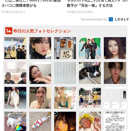
「たばこ税なし」600円→83円の新型
８月のロト6はこの方法で買え!!６つの
タバコに喫煙者群がる
数字が『完全一致』する方法
PR(株式会社HAL)
PR(株式会社MURA)
Recommended by
昨日の人気フォトセレクション