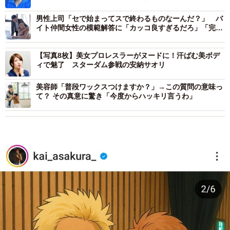
男性上司「セで始まってスで終わるものなーんだ？」 バ
イト仲間女性の模範解答に「カッコ良すぎるだろ」「完璧
な返し！」
【写真8枚】美女プロレスラーがヌードに！汗ばむ美ボデ
ィで魅了 スターダム参戦の安納サオリ
美容師「普段ワックスつけますか？」→この質問の意味っ
て？ その真意に驚き「今度からハッキリ言うわ」