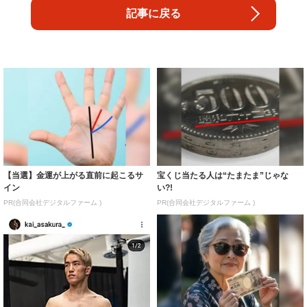
記事に戻る
【当選】金運が上がる直前に起こるサ
宝くじ当たる人は“たまたま”じゃな
イン
い?!
PR(合同会社デジタルファーム )
PR(合同会社デジタルファーム )