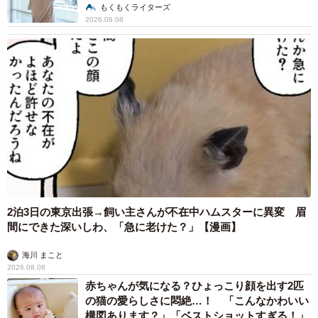
説】
もくもくライターズ
2026.08.08
2泊3日の東京出張→飼い主さんが不在中ハムスターに異変 眉
間にできた深いしわ、「急に老けた？」【漫画】
海川 まこと
2026.08.08
赤ちゃんが気になる？ひょっこり顔を出す2匹
の猫の愛らしさに悶絶…！ 「こんなかわいい
構図あります？」「ベストショットすぎる！」