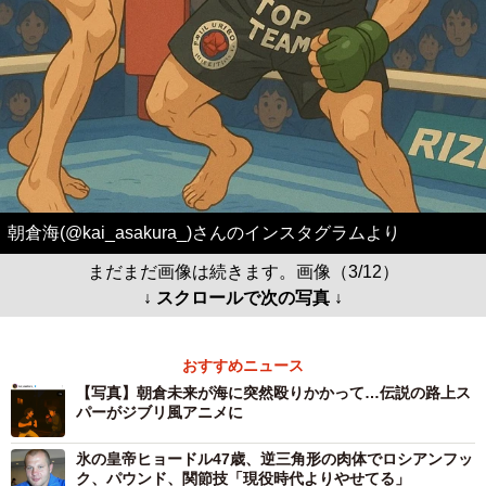
朝倉海(@kai_asakura_)さんのインスタグラムより
まだまだ画像は続きます。画像（3/12）
↓ スクロールで次の写真 ↓
おすすめニュース
【写真】朝倉未来が海に突然殴りかかって…伝説の路上ス
パーがジブリ風アニメに
氷の皇帝ヒョードル47歳、逆三角形の肉体でロシアンフッ
ク、パウンド、関節技「現役時代よりやせてる」