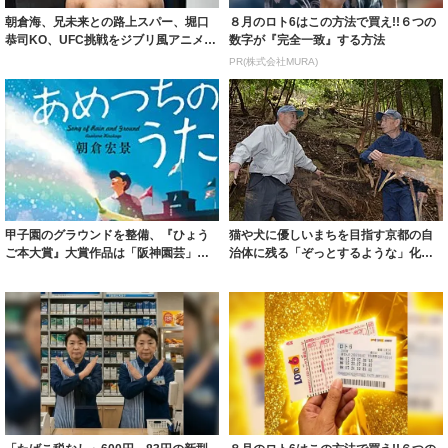
朝倉海、兄未来との路上スパー、堀口
８月のロト6はこの方法で買え!!６つの
恭司KO、UFC挑戦をジブリ風アニメに
数字が『完全一致』する方法
「物語は...
PR(株式会社MURA)
甲子園のグラウンドを整備、『ひょう
猫や犬に優しいまちを目指す京都の自
ご本大賞』大賞作品は「阪神園芸」が
治体に残る「ぞっとするような」化け
舞台に 作家...
猫伝承 明智...