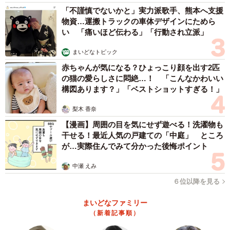
「不謹慎でないかと」実力派歌手、熊本へ支援
物資…運搬トラックの車体デザインにためら
い 「痛いほど伝わる」「行動され立派」
まいどなトピック
赤ちゃんが気になる？ひょっこり顔を出す2匹
の猫の愛らしさに悶絶…！ 「こんなかわいい
構図あります？」「ベストショットすぎる！」
梨木 香奈
【漫画】周囲の目を気にせず遊べる！洗濯物も
干せる！最近人気の戸建ての「中庭」 ところ
が…実際住んでみて分かった後悔ポイント
中瀬 えみ
６位以降を見る
まいどなファミリー
（新着記事順）