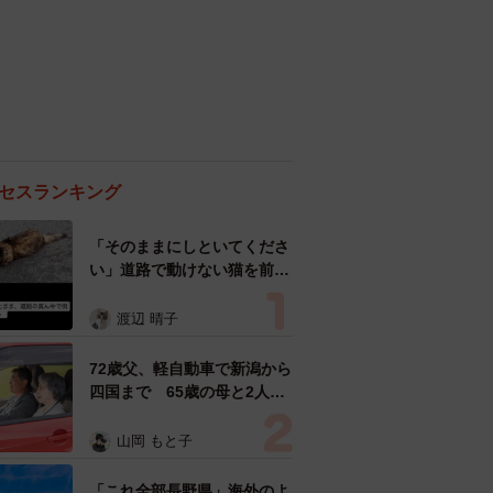
セスランキング
「そのままにしといてくださ
い」道路で動けない猫を前に
返された一言… 懸命に生き
ようとした4日間 「命の重
渡辺 晴子
さはみんな同じ」保護団体代
表の訴え
72歳父、軽自動車で新潟から
四国まで 65歳の母と2人で
3泊4日の旅 パーキングの休
憩まで分刻み… 「大学生で
山岡 もと子
も組まねえよ！」
「これ全部長野県」海外のよ