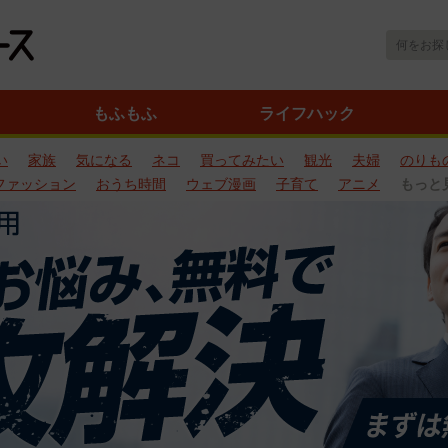
もふもふ
ライフハック
い
家族
気になる
ネコ
買ってみたい
観光
夫婦
のりも
ファッション
おうち時間
ウェブ漫画
子育て
アニメ
もっと