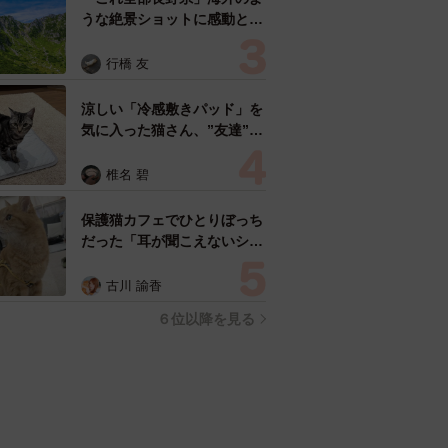
うな絶景ショットに感動と反
響「離れてからいいところだ
ったんだって気づいた」
行橋 友
涼しい「冷感敷きパッド」を
気に入った猫さん、”友達”を
ヨイショヨイショとご招待、
毛づくろいでおもてなし
椎名 碧
保護猫カフェでひとりぼっち
だった「耳が聞こえないシニ
ア猫」と運命の出会い→重度
のペットロスで適応障害だっ
古川 諭香
た女性の人生が一変
６位以降を見る