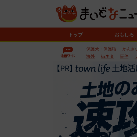
ニ
トップ
おもしろ
ュ
ー
保護犬・保護猫
かんさ
ス
一
海外
街ネタ
事件
覧