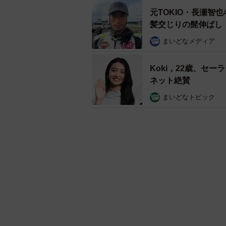
元TOKIO・長瀬智
髪交じりの髭伸ばし
まいどなメディア
Koki，22歳、セ
ネット絶賛
まいどなトピック